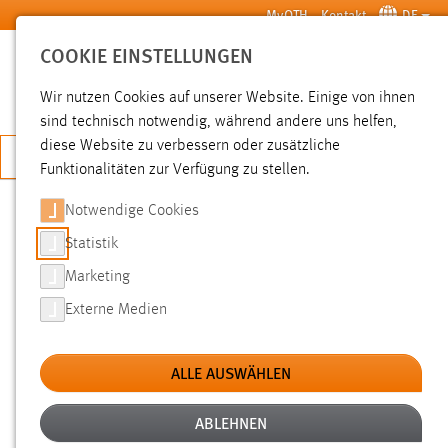
Zum Hauptinhalt springen
MyOTH
Kontakt
DE
COOKIE EINSTELLUNGEN
SUCHE
Wir nutzen Cookies auf unserer Website. Einige von ihnen
sind technisch notwendig, während andere uns helfen,
diese Website zu verbessern oder zusätzliche
JETZT BEWERBEN
Funktionalitäten zur Verfügung zu stellen.
Notwendige Cookies
SUCHE
Statistik
Marketing
FILTER
Externe Medien
Typ
ALLE AUSWÄHLEN
Erstellungsdatum
ABLEHNEN