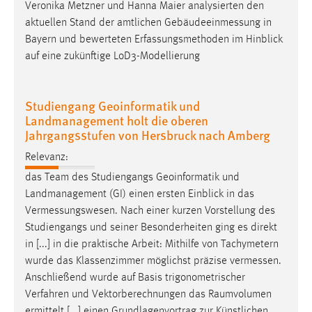
Veronika Metzner und Hanna Maier analysierten den
Zweck:
aktuellen Stand der amtlichen
Gebäudeeinmessung
in
Dieser Cookie ist notwendig um sich an der Website
Bayern und bewerteten Erfassungsmethoden im Hinblick
einloggen zu können.
auf eine zukünftige LoD3-Modellierung
Cookie Laufzeit:
24 Stunden
Studiengang Geoinformatik und
Landmanagement holt die oberen
Jahrgangsstufen von Hersbruck nach Amberg
STATISTIK
Relevanz:
Statistik Cookies erfassen Informationen anonym.
Diese Informationen helfen uns zu verstehen, wie
das Team des Studiengangs Geoinformatik und
unsere Besucher unsere Website nutzen.
Landmanagement (GI) einen ersten Einblick in das
Vermessungswesen
. Nach einer kurzen Vorstellung des
Matomo
Studiengangs und seiner Besonderheiten ging es direkt
in [...] in die praktische Arbeit: Mithilfe von Tachymetern
Name:
wurde das Klassenzimmer möglichst präzise
vermessen
.
_pk_ref, _pk_cvar, _pk_id, _pk_ses
Anschließend wurde auf Basis trigonometrischer
Verfahren und Vektorberechnungen das Raumvolumen
Zweck:
Zugriffsstatistik
ermittelt [...] einen Grundlagenvortrag zur Künstlichen