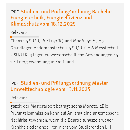
1 Jahr
Studien- und Prüfungsordnung Bachelor
[PDF]
Energietechnik, Energieeffizienz und
Performance
Klimaschutz vom 18.12.2025
Relevanz:
Name:
staticfilecache
Chemie 5 SU/Ü, Pr Kl (50 %) und ModA (50 %) 2.7
Grundlagen Verfahrenstechnik 5 SU/Ü Kl 2.8
Messtechnik
Zweck:
5 SU/Ü Kl 3 Ingenieurwissenschaftliche Anwendungen 45
Für performante Seitenauslieferung wird in diesem Cookie
3.1 Energiewandlung in Kraft- und
gespeichert, ob man eingeloggt ist.
Sprachpräferenz
Studien- und Prüfungsordnung Master
[PDF]
Umwelttechnologie vom 13.11.2025
Name:
site-language-preference
Relevanz:
gszeit der Masterarbeit beträgt sechs Monate. 2Die
Zweck:
Prüfungskommission kann auf An- trag eine
angemessene
Das Cookie speichert die gewählte Sprache der Website.
Nachfrist gewähren, wenn die Bearbeitungszeit wegen
Cookie Laufzeit:
Krankheit oder ande- rer, nicht vom Studierenden [...]