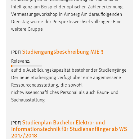
Intelligenz am Beispiel der optischen Zahlenerkennung.
Cookie Laufzeit:
Vermessungsworkshop
in Amberg Am darauffolgenden
Max. 13 Monate
Dienstag wurde der Perspektivwechsel vollzogen: Eine
weitere Gruppe
MARKETING
Studiengangsbeschreibung MIE 3
[PDF]
Marketing Cookies werden von Drittanbietern
verwendet, um personalisierte Werbung anzuzeigen.
Relevanz:
Sie tun dies, indem sie Besucher über Websites
auf die Ausbildungskapazität bestehender Studiengänge
hinweg verfolgen.
Der neue Studiengang verfügt über eine
angemessene
Ressourcenausstattung, die sowohl
Google Ads
nichtwissenschaftliches Personal als auch Raum- und
Sachausstattung
Name:
_gcl_au
Anbieter:
Studienplan Bachelor Elektro- und
[PDF]
Google Ireland Limited
Informationstechnik für Studienanfänger ab WS
2017/2018
Zweck: