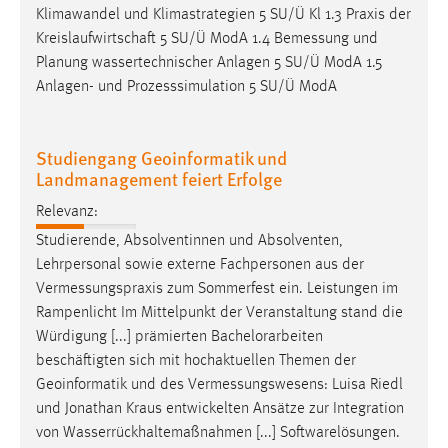
30 Tage
Klimawandel und Klimastrategien 5 SU/Ü Kl 1.3 Praxis der
Kreislaufwirtschaft 5 SU/Ü ModA 1.4
Bemessung
und
Chat
Planung wassertechnischer Anlagen 5 SU/Ü ModA 1.5
Anlagen- und Prozesssimulation 5 SU/Ü ModA
Name:
MibewSessionID, MIBEW_UserID, mibew_locale, mibew-
chat-frame-style-5e9dbeb1811c0446
Studiengang Geoinformatik und
Landmanagement feiert Erfolge
Zweck:
Wird benötigt um die Chatfunktion nutzen zu können.
Relevanz:
Studierende, Absolventinnen und Absolventen,
Cookie Laufzeit:
Lehrpersonal sowie externe Fachpersonen aus der
MibewSessionID, mibew-chat-frame-style-
5e9dbeb1811c0446 = Sitzungslaufzeit, mibew_locale = 3
Vermessungspraxis
zum Sommerfest ein. Leistungen im
Jahre, MIBEW_UserID = 1 Jahr
Rampenlicht Im Mittelpunkt der Veranstaltung stand die
Würdigung [...] prämierten Bachelorarbeiten
beschäftigten sich mit hochaktuellen Themen der
Login
Geoinformatik und des
Vermessungswesens
: Luisa Riedl
Name:
und Jonathan Kraus entwickelten Ansätze zur Integration
fe_user, be_user, be_lastLoginProvider
von Wasserrückhaltemaßnahmen [...] Softwarelösungen.