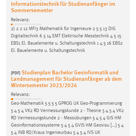
EXTERNE MEDIEN
Informationstechnik für Studienanfänger im
Sommersemester
Um Inhalte von Videoplattformen und Social Media
Plattformen anzeigen zu können, werden von diesen
Relevanz:
externen Medien Cookies gesetzt.
2) 2 2 12 MFI3 Mathematik für Ingenieure 2 5 5 13 DIG
Digitaltechnik 6 5 14 EMT Elektrische
Messtechnik
4 5 15
YouTube
EBS1 El. Bauelemente u. Schaltungstechnik 1 4 5 16 EBS2
El. Bauelemente u. Schaltungstechnik
Vimeo
Studienplan Bachelor Geoinformatik und
[PDF]
Landmanagement für Studienanfänger ab dem
Wintersemester 2023/2024
Relevanz:
Geo-Mathematik 5 5 5 5 GPROG UK Geo-Programmierung
5 4 5 4 VK2 RD
Vermessungskunde
2 - Theorie 5 4 5 4 VK2
RD
Vermessungskunde
2 -
Messübungen
5 4 5 4 GIS HM
Geoinformationssysteme 5 4 5 4 GVIS HM Geovisu [...] 5 4
5 4 INB RD/Kraus Ingenieurbau 5 4 5 4 IVS UK