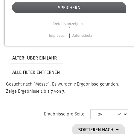
SPEICHERN
Alter
Details anzeigen
SUCHEN
Impressum
|
Datenschutz
NOTWENDIGE COOKIES
TYP: PERSONEN
Aktive Filter:
Notwendige Cookies ermöglichen grundlegende
ALTER: ÜBER EIN JAHR
Funktionen und sind für die einwandfreie Funktion der
Website erforderlich.
ALLE FILTER ENTFERNEN
Einverständnis
Gesucht nach "Messe".
Es wurden 7 Ergebnisse gefunden.
Name:
Zeige Ergebnisse 1 bis 7 von 7.
cookie_consent
Zweck:
Ergebnisse pro Seite:
Dieser Cookie speichert die ausgewählten Einverständnis-
Optionen des Benutzers
SORTIEREN NACH
Cookie Laufzeit: