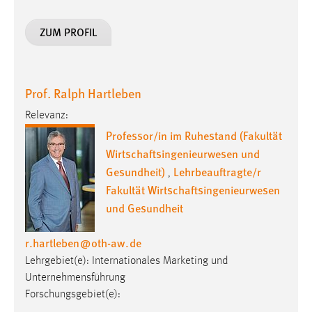
Conversion-Tracking
ZUM PROFIL
Cookie Laufzeit:
3 Monate
Prof. Ralph Hartleben
Facebook Pixel
Relevanz:
Name:
Professor/in im Ruhestand (Fakultät
_fbp
Wirtschaftsingenieurwesen und
Anbieter:
Gesundheit)
Lehrbeauftragte/r
,
Facebook
Fakultät Wirtschaftsingenieurwesen
Zweck:
und Gesundheit
Conversion-Tracking
r.hartleben
@
oth-aw
.
de
Cookie Laufzeit:
Lehrgebiet(e): Internationales Marketing und
3 Monate
Unternehmensführung
Forschungsgebiet(e):