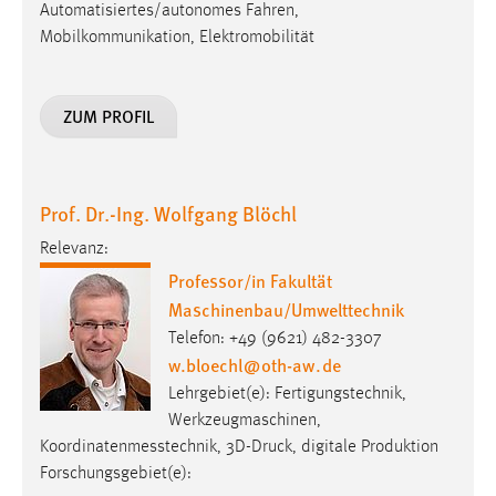
30 Tage
Automatisiertes/autonomes Fahren,
Mobilkommunikation, Elektromobilität
Chat
ZUM PROFIL
Name:
MibewSessionID, MIBEW_UserID, mibew_locale, mibew-
chat-frame-style-5e9dbeb1811c0446
Zweck:
Prof. Dr.-Ing. Wolfgang Blöchl
Wird benötigt um die Chatfunktion nutzen zu können.
Relevanz:
Cookie Laufzeit:
Professor/in Fakultät
MibewSessionID, mibew-chat-frame-style-
Maschinenbau/Umwelttechnik
5e9dbeb1811c0446 = Sitzungslaufzeit, mibew_locale = 3
Telefon: +49 (9621) 482-3307
Jahre, MIBEW_UserID = 1 Jahr
w.bloechl
@
oth-aw
.
de
Lehrgebiet(e): Fertigungstechnik,
Login
Werkzeugmaschinen,
Koordinatenmesstechnik, 3D-Druck, digitale Produktion
Name:
fe_user, be_user, be_lastLoginProvider
Forschungsgebiet(e):