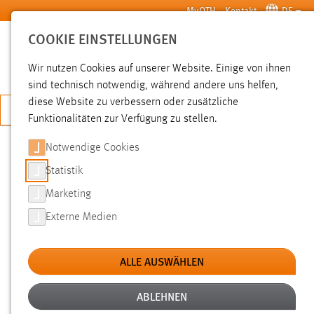
Zum Hauptinhalt springen
MyOTH
Kontakt
DE
COOKIE EINSTELLUNGEN
SUCHE
Wir nutzen Cookies auf unserer Website. Einige von ihnen
sind technisch notwendig, während andere uns helfen,
diese Website zu verbessern oder zusätzliche
JETZT BEWERBEN
Funktionalitäten zur Verfügung zu stellen.
Notwendige Cookies
SUCHE
Statistik
Marketing
FILTER
Externe Medien
Typ
ALLE AUSWÄHLEN
Erstellungsdatum
ABLEHNEN