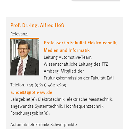
1 Jahr
Performance
Prof. Dr.-Ing. Alfred Höß
Name:
Relevanz:
staticfilecache
Professor/in Fakultät Elektrotechnik,
Medien und Informatik
Zweck:
Für performante Seitenauslieferung wird in diesem Cookie
Leitung Automotive-Team,
gespeichert, ob man eingeloggt ist.
Wissenschaftliche Leitung des TTZ
Amberg, Mitglied der
Prüfungskommission der Fakultät EMI
Sprachpräferenz
Telefon: +49 (9621) 482-3609
Name:
a.hoess
@
oth-aw
.
de
site-language-preference
Lehrgebiet(e): Elektro­tech­nik, elek­trische Mess­technik,
angewandte Systemtechnik, Hochfrequenztechnik
Zweck:
Forschungsgebiet(e):
Das Cookie speichert die gewählte Sprache der Website.
Cookie Laufzeit:
Automobilelektronik: Schwerpunkte