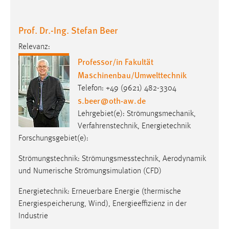
Cookie Laufzeit:
Prof. Dr.-Ing. Stefan Beer
Max. 13 Monate
Relevanz:
Professor/in Fakultät
MARKETING
Maschinenbau/Umwelttechnik
Marketing Cookies werden von Drittanbietern
Telefon: +49 (9621) 482-3304
s.beer
@
oth-aw
.
de
verwendet, um personalisierte Werbung anzuzeigen.
Sie tun dies, indem sie Besucher über Websites
Lehrgebiet(e): Strömungsmechanik,
hinweg verfolgen.
Verfahrenstechnik, Energietechnik
Forschungsgebiet(e):
Google Ads
Strömungstechnik: Strömungsmesstechnik, Aerodynamik
Name:
und Numerische Strömungsimulation (CFD)
_gcl_au
Energietechnik: Erneuerbare Energie (thermische
Anbieter:
Energiespeicherung, Wind), Energieeffizienz in der
Google Ireland Limited
Industrie
Zweck: