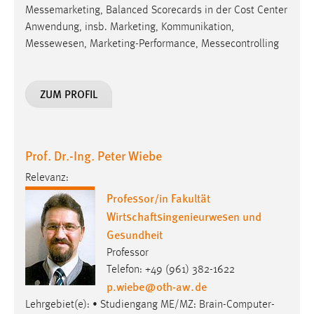
EXTERNE MEDIEN
Messemarketing, Balanced Scorecards in der Cost Center
Anwendung, insb. Marketing, Kommunikation,
Um Inhalte von Videoplattformen und Social Media
Messewesen, Marketing-Performance, Messecontrolling
Plattformen anzeigen zu können, werden von diesen
externen Medien Cookies gesetzt.
ZUM PROFIL
YouTube
Vimeo
Prof. Dr.-Ing. Peter Wiebe
Relevanz:
Professor/in Fakultät
Wirtschaftsingenieurwesen und
Gesundheit
Professor
Telefon: +49 (961) 382-1622
p.wiebe
@
oth-aw
.
de
Lehrgebiet(e): • Studiengang ME/MZ: Brain-Computer-