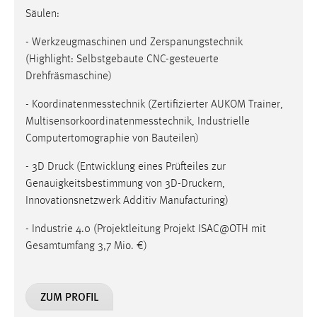
Zweck:
Säulen:
Dieser Cookie ist notwendig um sich an der Website
einloggen zu können.
- Werkzeugmaschinen und Zerspanungstechnik
(Highlight: Selbstgebaute CNC-gesteuerte
Cookie Laufzeit:
Drehfräsmaschine)
24 Stunden
- Koordinatenmesstechnik (Zertifizierter AUKOM Trainer,
Multisensorkoordinatenmesstechnik, Industrielle
STATISTIK
Computertomographie von Bauteilen)
Statistik Cookies erfassen Informationen anonym.
- 3D Druck (Entwicklung eines Prüfteiles zur
Diese Informationen helfen uns zu verstehen, wie
Genauigkeitsbestimmung von 3D-Druckern,
unsere Besucher unsere Website nutzen.
Innovationsnetzwerk Additiv Manufacturing)
Matomo
- Industrie 4.0 (Projektleitung Projekt ISAC@OTH mit
Gesamtumfang 3,7 Mio. €)
Name:
_pk_ref, _pk_cvar, _pk_id, _pk_ses
ZUM PROFIL
Zweck:
Zugriffsstatistik