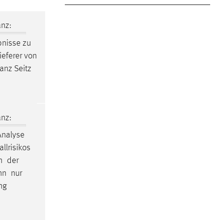
nz:
nisse zu
ieferer von
anz Seitz
nz:
nalyse
llrisikos
in der
ann nur
ing