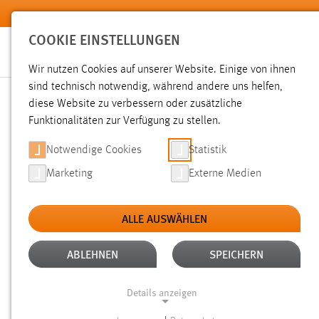
Zum Hauptinhalt springen
COOKIE EINSTELLUNGEN
Wir nutzen Cookies auf unserer Website. Einige von ihnen
sind technisch notwendig, während andere uns helfen,
diese Website zu verbessern oder zusätzliche
SUCHE
Funktionalitäten zur Verfügung zu stellen.
Notwendige Cookies
Statistik
Marketing
Externe Medien
ALLE AUSWÄHLEN
Gesucht nach "Messe".
Es wurden 1470 Ergebnisse gefund
ABLEHNEN
SPEICHERN
Details anzeigen