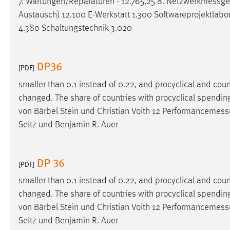
7. Wartungen/Reparaturen - 12.765,25 8.
Netzwerkmessge
Austausch) 12.100 E-Werkstatt 1.300 Softwareprojektlabo
Matomo
4.380 Schaltungstechnik 3.020
Name:
_pk_ref, _pk_cvar, _pk_id, _pk_ses
Zweck:
Zugriffsstatistik
DP36
[PDF]
Cookie Laufzeit:
Max. 13 Monate
smaller than 0.1 instead of 0.22, and procyclical and cou
changed. The share of countries with procyclical spending 
von Bärbel Stein und Christian Voith 12
Performancemess
MARKETING
Seitz und Benjamin R. Auer
Marketing Cookies werden von Drittanbietern
verwendet, um personalisierte Werbung anzuzeigen.
DP 36
[PDF]
Sie tun dies, indem sie Besucher über Websites
hinweg verfolgen.
smaller than 0.1 instead of 0.22, and procyclical and cou
changed. The share of countries with procyclical spending 
Google Ads
von Bärbel Stein und Christian Voith 12
Performancemess
Name:
Seitz und Benjamin R. Auer
_gcl_au