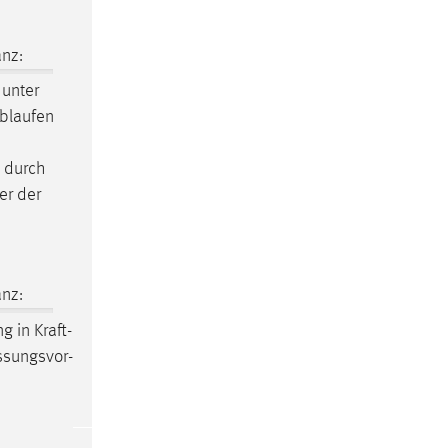
nz:
unter
Ablaufen
n durch
er der
nz:
 in Kraft-
ssungsvor-