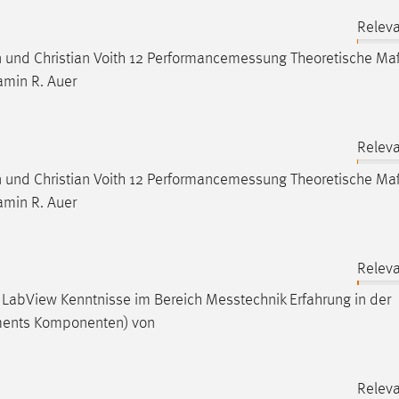
Releva
n und Christian Voith 12
Performancemessung
Theoretische Ma
amin R. Auer
Releva
n und Christian Voith 12
Performancemessung
Theoretische Ma
amin R. Auer
Releva
in LabView Kenntnisse im Bereich
Messtechnik
Erfahrung in der
ments Komponenten) von
Releva