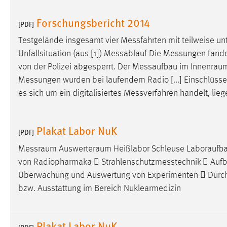
Forschungsbericht 2014
[PDF]
Testgelände insgesamt vier
Messfahrten
mit teilweise un
Unfallsituation (aus [1])
Messablauf
Die
Messungen
fande
von der Polizei abgesperrt. Der
Messaufbau
im Innenraum 
Messungen
wurden bei laufendem Radio [...] Einschlüsse
es sich um ein digitalisiertes
Messverfahren
handelt, lie
Plakat Labor NuK
[PDF]
Messraum
Auswerteraum Heißlabor Schleuse Laboraufbau
von Radiopharmaka 
Strahlenschutzmesstechnik
 Aufb
Überwachung und Auswertung von Experimenten  Durc
bzw. Ausstattung im Bereich Nuklearmedizin
Plakat Labor NuK