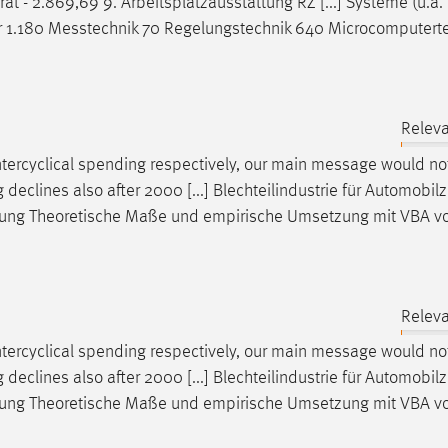
rät
- 2.869,69 9. Arbeitsplatzausstattung RZ [...] Systeme (u.a.
r 1.180
Messtechnik
70 Regelungstechnik 640 Microcomputert
Releva
ntercyclical spending respectively, our main
message
would no
declines also after 2000 [...] Blechteilindustrie für Automobilz
ung
Theoretische Maße und empirische Umsetzung mit VBA vo
Releva
ntercyclical spending respectively, our main
message
would no
declines also after 2000 [...] Blechteilindustrie für Automobilz
ung
Theoretische Maße und empirische Umsetzung mit VBA vo