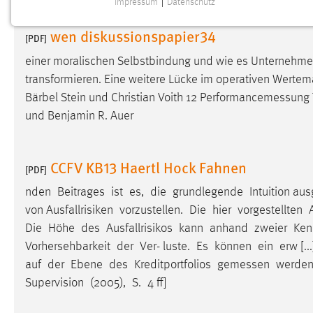
Impressum
|
Datenschutz
NOTWENDIGE COOKIES
wen diskussionspapier34
Notwendige Cookies ermöglichen grundlegende
[PDF]
Funktionen und sind für die einwandfreie Funktion der
einer moralischen Selbstbindung und wie es Unternehme
Website erforderlich.
transformieren. Eine weitere Lücke im operativen Wertemana
Bärbel Stein und Christian Voith 12
Performancemessung
Einverständnis
und Benjamin R. Auer
Name:
cookie_consent
Zweck:
Dieser Cookie speichert die
CCFV KB13 Haertl Hock Fahnen
[PDF]
ausgewählten Einverständnis-Optionen
des Benutzers
nden Beitrages ist es, die grundlegende Intuition au
von Ausfallrisiken vorzustellen. Die hier vorgestellten 
Cookie Laufzeit:
1 Jahr
Die Höhe des Ausfallrisikos kann anhand zweier Ke
Vorhersehbarkeit der Ver- luste. Es können ein erw [
Performance
auf der Ebene des Kreditportfolios
gemessen
werden.
Supervision (2005), S. 4 ff]
Name:
staticfilecache
Zweck:
Für performante Seitenauslieferung wird