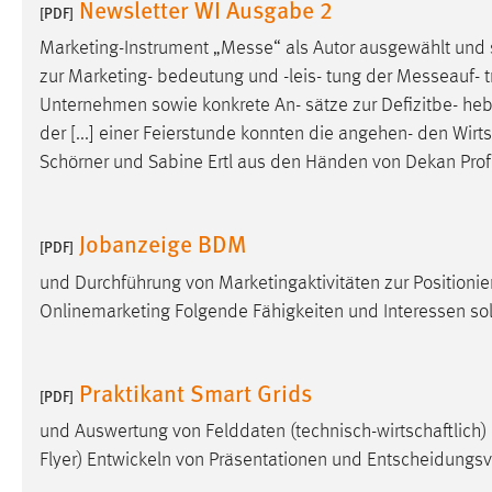
Newsletter WI Ausgabe 2
[PDF]
externen Medien Cookies gesetzt.
Marketing-Instrument „
Messe
“ als Autor ausgewählt und 
YouTube
zur Marketing- bedeutung und -leis- tung der
Messeauf
- 
Unternehmen sowie konkrete An- sätze zur Defizitbe- he
der [...] einer Feierstunde konnten die angehen- den Wir
Vimeo
Schörner und Sabine Ertl aus den Händen von Dekan Prof. 
Jobanzeige BDM
[PDF]
und Durchführung von Marketingaktivitäten zur Position
Onlinemarketing Folgende Fähigkeiten und Interessen sol
Praktikant Smart Grids
[PDF]
und Auswertung von Felddaten (technisch-wirtschaftlic
Flyer) Entwickeln von Präsentationen und Entscheidungsv