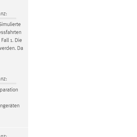
nz:
Simulierte
ssfahrten
all 1. Die
 werden. Da
nz:
paration
engeräten
nz: