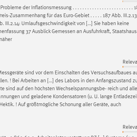
.2.10: Probleme der
Inflationsmessung
. . . . . . . . . . . . . . . . . . . . . . . 
Preis-Zusammenhang für das Euro-Gebiet . . . . . 187 Abb. III.2.13:
2 Abb. III.2.14: Umlaufsgeschwindigkeit von [...] Sie haben keine
menfassung 37 Ausblick
Gemessen
an Ausfuhrkraft, Staatshaus
 näher
Releva
Messgeräte
sind vor dem Einschalten des Versuchsaufbaues au
en. ! Bei Arbeiten an [...] des Labors in den Anfangszustand z
te
sind auf den höchsten Wechselspannungsbe- reich und alle
pannungen und geladene Kondensatoren (u. U. lange Entladezei
 Hektik. ! Auf größtmögliche Schonung aller Geräte, auch
Releva