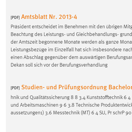
Anbieter:
Google Ireland Limited
Amtsblatt Nr. 2013-4
Zweck:
[PDF]
Conversion-Tracking
Präsident entscheidet im Benehmen mit den übrigen Mit
Cookie Laufzeit:
3 Monate
Beachtung des Leistungs- und Gleichbehandlungs- grundsa
der Amtszeit begonnene Monate werden als ganze Monat
Facebook Pixel
Leistungsbezüge im Einzelfall hat sich insbesondere nach
Name:
einen Abschlag gegenüber dem auswärtigen Berufungs
_fbp
Dekan soll sich vor der Berufungsverhandlung
Anbieter:
Facebook
Zweck:
Conversion-Tracking
Studien- und Prüfungsordnung Bachelo
[PDF]
Cookie Laufzeit:
3 Monate
hnik und Qualitätssicherung 8 8 3.4 Kunststofftechnik 6 4 3
und Arbeitsmaschinen 9 6 3.8 Technische Produktentwickl
aussetzungen1) 3.6
Messtechnik
(MT) 6 4 SU, Pr schrP 90 
EXTERNE MEDIEN
Um Inhalte von Videoplattformen und Social Media
Plattformen anzeigen zu können, werden von diesen