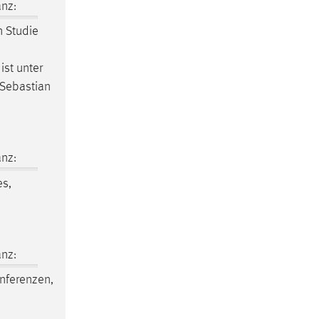
nz:
n Studie
ist unter
 Sebastian
nz:
es,
nz:
onferenzen,