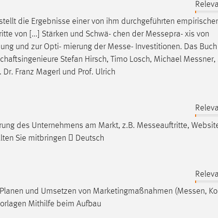
Releva
stellt die Ergebnisse einer von ihm durchgeführten empirische
tritte von [...] Stärken und Schwä- chen der
Messepra
- xis von
bung und zur Opti- mierung der
Messe
- Investitionen. Das Buch 
tschaftsingenieure Stefan Hirsch, Timo Losch, Michael
Messner
,
Dr. Franz Magerl und Prof. Ulrich
Releva
ierung des Unternehmens am Markt, z.B.
Messeauftritte
, Websit
lten Sie mitbringen  Deutsch
Releva
h) Planen und Umsetzen von Marketingmaßnahmen (
Messen
, K
orlagen Mithilfe beim Aufbau