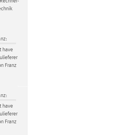
 Rechner-
echnik
nz:
t have
ulieferer
n Franz
nz:
t have
ulieferer
n Franz