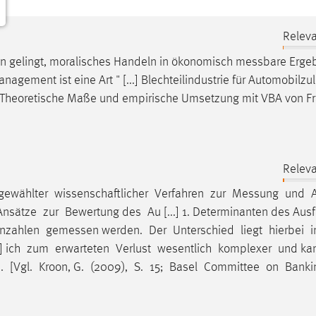
Releva
n gelingt, moralisches Handeln in ökonomisch
messbare
Ergeb
gement ist eine Art " [...] Blechteilindustrie für Automobilzul
Theoretische Maße und empirische Umsetzung mit VBA von Fr
Releva
sgewählter wissenschaftlicher Verfahren zur
Messung
und A
Ansätze zur Bewertung des Au [...] 1. Determinanten des Ausfa
nnzahlen
gemessen
werden. Der Unterschied liegt hierbei 
...] ich zum erwarteten Verlust wesentlich komplexer und k
 [Vgl. Kroon, G. (2009), S. 15; Basel Committee on Bank