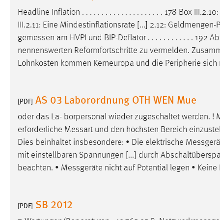
Cookie Laufzeit:
Headline Inflation . . . . . . . . . . . . . . . . . . . . . 178 Box III
MibewSessionID, mibew-chat-frame-
style-5e9dbeb1811c0446 =
III.2.11: Eine Mindestinflationsrate [...] 2.12: Geldmengen-
Sitzungslaufzeit, mibew_locale = 3
gemessen
am HVPI und BIP-Deflator . . . . . . . . . . . . 19
Jahre, MIBEW_UserID = 1 Jahr
nennenswerten Reformfortschritte zu vermelden. Zusam
Lohnkosten kommen Kerneuropa und die Peripherie sich
Login
Name:
fe_user, be_user, be_lastLoginProvider
AS 03 Laborordnung OTH WEN Mue
[PDF]
Zweck:
Dieser Cookie ist notwendig um sich an
oder das La- borpersonal wieder zugeschaltet werden. !
der Website einloggen zu können.
erforderliche
Messart
und den höchsten Bereich einzustell
Cookie Laufzeit:
24 Stunden
Dies beinhaltet insbesondere: • Die elektrische
Messgerä
mit einstellbaren Spannungen [...] durch Abschaltübers
beachten. •
Messgeräte
nicht auf Potential legen • Keine
STATISTIK
Statistik Cookies erfassen Informationen anonym.
SB 2012
[PDF]
Diese Informationen helfen uns zu verstehen, wie
unsere Besucher unsere Website nutzen.