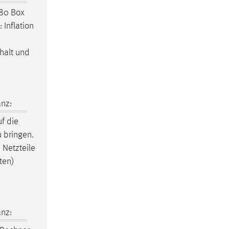
. . 180 Box
 Inflation
halt und
nz:
f die
u bringen.
 Netzteile
ten)
nz: