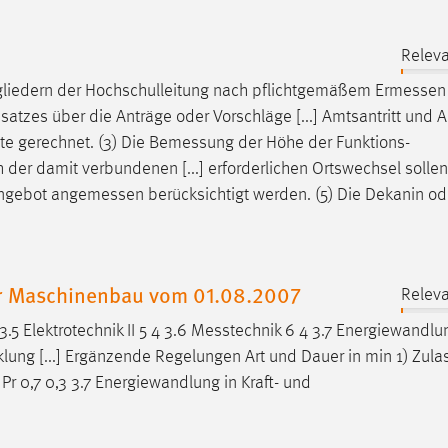
Releva
gliedern der Hochschulleitung nach pflichtgemäßem
Ermessen
tzes über die Anträge oder Vorschläge [...] Amtsantritt und 
e gerechnet. (3) Die
Bemessung
der Höhe der Funktions-
 der damit verbundenen [...] erforderlichen Ortswechsel solle
angebot
angemessen
berücksichtigt werden. (5) Die Dekanin od
r Maschinenbau vom 01.08.2007
Releva
.5 Elektrotechnik II 5 4 3.6
Messtechnik
6 4 3.7 Energiewandlung
ung [...] Ergänzende Regelungen Art und Dauer in min 1) Zula
Pr 0,7 0,3 3.7 Energiewandlung in Kraft- und