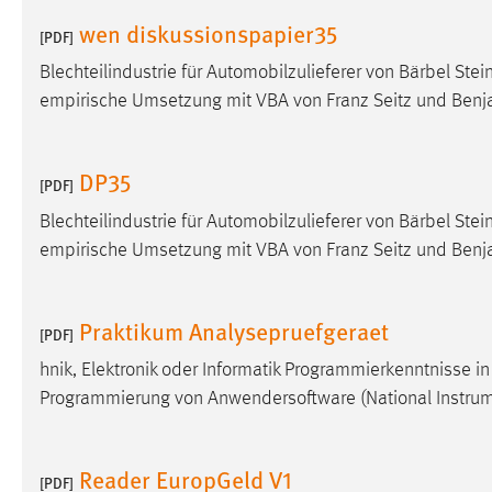
in diesem Cookie gespeichert, ob man
wen diskussionspapier35
[PDF]
eingeloggt ist.
Blechteilindustrie für Automobilzulieferer von Bärbel Stei
empirische Umsetzung mit VBA von Franz Seitz und Benj
Sprachpräferenz
Name:
site-language-preference
DP35
[PDF]
Zweck:
Das Cookie speichert die gewählte
Sprache der Website.
Blechteilindustrie für Automobilzulieferer von Bärbel Stei
empirische Umsetzung mit VBA von Franz Seitz und Benj
Cookie Laufzeit:
30 Tage
Chat
Praktikum Analysepruefgeraet
[PDF]
Name:
MibewSessionID, MIBEW_UserID,
hnik, Elektronik oder Informatik Programmierkenntnisse 
mibew_locale, mibew-chat-frame-style-
Programmierung von Anwendersoftware (National Instru
5e9dbeb1811c0446
Zweck:
Wird benötigt um die Chatfunktion
Reader EuropGeld V1
nutzen zu können.
[PDF]