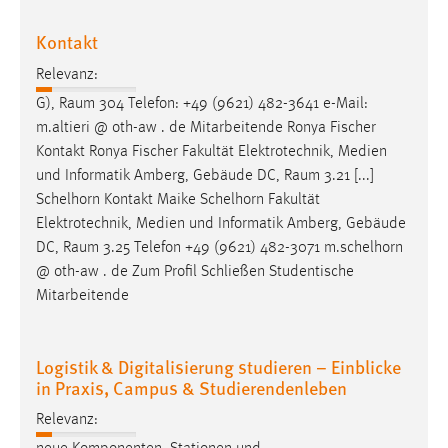
EXTERNE MEDIEN
Kontakt
Um Inhalte von Videoplattformen und Social Media
Plattformen anzeigen zu können, werden von diesen
Relevanz:
externen Medien Cookies gesetzt.
G),
Raum
304 Telefon: +49 (9621) 482-3641 e-Mail:
m.altieri @ oth-aw . de Mitarbeitende Ronya Fischer
YouTube
Kontakt Ronya Fischer Fakultät Elektrotechnik, Medien
und Informatik Amberg, Gebäude DC,
Raum
3.21 [...]
Vimeo
Schelhorn Kontakt Maike Schelhorn Fakultät
Elektrotechnik, Medien und Informatik Amberg, Gebäude
DC,
Raum
3.25 Telefon +49 (9621) 482-3071 m.schelhorn
@ oth-aw . de Zum Profil Schließen Studentische
Mitarbeitende
Logistik & Digitalisierung studieren – Einblicke
in Praxis, Campus & Studierendenleben
Relevanz: