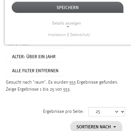
SPEICHERN
Alter
Details anzeigen
SUCHEN
Impressum
|
Datenschutz
NOTWENDIGE COOKIES
TYP: SEITEN
Aktive Filter:
Notwendige Cookies ermöglichen grundlegende
ALTER: ÜBER EIN JAHR
Funktionen und sind für die einwandfreie Funktion der
Website erforderlich.
ALLE FILTER ENTFERNEN
Einverständnis
Gesucht nach "raum".
Es wurden 553 Ergebnisse gefunden.
Name:
Zeige Ergebnisse 1 bis 25 von 553.
cookie_consent
Zweck:
Ergebnisse pro Seite:
Dieser Cookie speichert die ausgewählten Einverständnis-
Optionen des Benutzers
SORTIEREN NACH
Cookie Laufzeit: