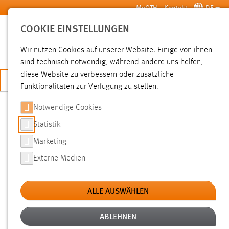
Zum Hauptinhalt springen
MyOTH
Kontakt
DE
COOKIE EINSTELLUNGEN
SUCHE
Wir nutzen Cookies auf unserer Website. Einige von ihnen
sind technisch notwendig, während andere uns helfen,
diese Website zu verbessern oder zusätzliche
JETZT BEWERBEN
Funktionalitäten zur Verfügung zu stellen.
Notwendige Cookies
SUCHE
Statistik
Marketing
FILTER
Externe Medien
Typ
ALLE AUSWÄHLEN
Erstellungsdatum
ABLEHNEN