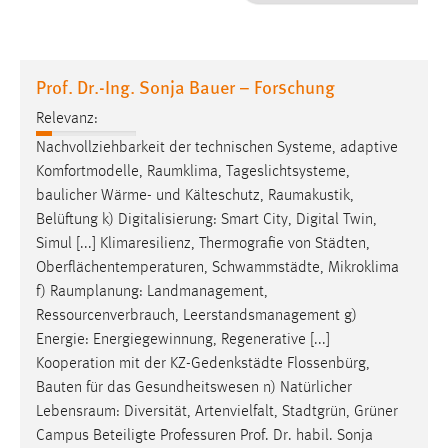
1 Jahr
Performance
Prof. Dr.-Ing. Sonja Bauer – Forschung
Name:
Relevanz:
staticfilecache
Nachvollziehbarkeit der technischen Systeme, adaptive
Komfortmodelle,
Raumklima
, Tageslichtsysteme,
Zweck:
baulicher Wärme- und Kälteschutz,
Raumakustik
,
Für performante Seitenauslieferung wird in diesem Cookie
gespeichert, ob man eingeloggt ist.
Belüftung k) Digitalisierung: Smart City, Digital Twin,
Simul [...] Klimaresilienz, Thermografie von Städten,
Oberflächentemperaturen, Schwammstädte, Mikroklima
Sprachpräferenz
f)
Raumplanung
: Landmanagement,
Name:
Ressourcenverbrauch, Leerstandsmanagement g)
site-language-preference
Energie: Energiegewinnung, Regenerative [...]
Kooperation mit der KZ-Gedenkstädte Flossenbürg,
Zweck:
Bauten für das Gesundheitswesen n) Natürlicher
Das Cookie speichert die gewählte Sprache der Website.
Lebensraum
: Diversität, Artenvielfalt, Stadtgrün, Grüner
Cookie Laufzeit:
Campus Beteiligte Professuren Prof. Dr. habil. Sonja