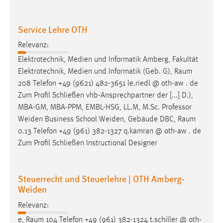
30 Tage
Service Lehre OTH
Chat
Relevanz:
Name:
Elektrotechnik, Medien und Informatik Amberg, Fakultät
MibewSessionID, MIBEW_UserID, mibew_locale, mibew-
Elektrotechnik, Medien und Informatik (Geb. G),
Raum
chat-frame-style-5e9dbeb1811c0446
208 Telefon +49 (9621) 482-3651 le.riedl @ oth-aw . de
Zweck:
Zum Profil Schließen vhb-Ansprechpartner der [...] D.),
Wird benötigt um die Chatfunktion nutzen zu können.
MBA-GM, MBA-PPM, EMBL-HSG, LL.M, M.Sc. Professor
Weiden Business School Weiden, Gebäude DBC,
Raum
Cookie Laufzeit:
0.13 Telefon +49 (961) 382-1327 q.kamran @ oth-aw . de
MibewSessionID, mibew-chat-frame-style-
5e9dbeb1811c0446 = Sitzungslaufzeit, mibew_locale = 3
Zum Profil Schließen Instructional Designer
Jahre, MIBEW_UserID = 1 Jahr
Steuerrecht und Steuerlehre | OTH Amberg-
Login
Weiden
Name:
Relevanz:
fe_user, be_user, be_lastLoginProvider
e,
Raum
104 Telefon +49 (961) 382-1324 t.schiller @ oth-