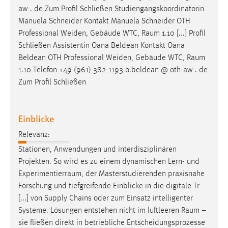
Zweck:
aw . de Zum Profil Schließen Studiengangskoordinatorin
Dieser Cookie ist notwendig um sich an der Website
Manuela Schneider Kontakt Manuela Schneider OTH
einloggen zu können.
Professional Weiden, Gebäude WTC,
Raum
1.10 [...] Profil
Schließen Assistentin Oana Beldean Kontakt Oana
Cookie Laufzeit:
Beldean OTH Professional Weiden, Gebäude WTC,
Raum
24 Stunden
1.10 Telefon +49 (961) 382-1193 o.beldean @ oth-aw . de
Zum Profil Schließen
STATISTIK
Einblicke
Statistik Cookies erfassen Informationen anonym.
Diese Informationen helfen uns zu verstehen, wie
Relevanz:
unsere Besucher unsere Website nutzen.
Stationen, Anwendungen und interdisziplinären
Projekten. So wird es zu einem dynamischen Lern- und
Matomo
Experimentierraum
, der Masterstudierenden praxisnahe
Name:
Forschung und tiefgreifende Einblicke in die digitale Tr
_pk_ref, _pk_cvar, _pk_id, _pk_ses
[...] von Supply Chains oder zum Einsatz intelligenter
Systeme. Lösungen entstehen nicht im luftleeren
Raum
–
Zweck:
sie fließen direkt in betriebliche Entscheidungsprozesse
Zugriffsstatistik