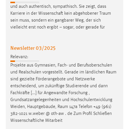
Conversion-Tracking
und auch authentisch, sympathisch. Sie zeigt, dass
Karriere in der Wissenschaft kein abgehobener
Traum
Cookie Laufzeit:
sein muss, sondern ein gangbarer Weg, der sich
3 Monate
vielleicht erst noch ergibt – sogar, oder gerade für
Facebook Pixel
Newsletter 03/2025
Name:
Relevanz:
_fbp
Projekte aus Gymnasien, Fach- und Berufsoberschulen
Anbieter:
und Realschulen vorgestellt. Gerade im ländlichen
Raum
Facebook
sind gezielte Förderangebote und Netzwerke
Zweck:
entscheidend, um zukünftige Studierende und dann
Conversion-Tracking
Fachkräfte [...] für Angewandte Forschung ,
Grundsatzangelegenheiten und Hochschulentwicklung
Cookie Laufzeit:
Weiden, Hauptgebäude,
Raum
147a Telefon +49 (961)
3 Monate
382-1021 w.weber @ oth-aw . de Zum Profil Schließen
Wissenschaftliche Mitarbeit