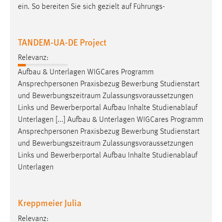
ein. So bereiten Sie sich gezielt auf Führungs-
Cookie Laufzeit:
Max. 13 Monate
TANDEM-UA-DE Project
Relevanz:
MARKETING
Aufbau & Unterlagen WIGCares Programm
Marketing Cookies werden von Drittanbietern
Ansprechpersonen Praxisbezug Bewerbung Studienstart
verwendet, um personalisierte Werbung anzuzeigen.
und
Bewerbungszeitraum
Zulassungsvoraussetzungen
Sie tun dies, indem sie Besucher über Websites
Links und Bewerberportal Aufbau Inhalte Studienablauf
hinweg verfolgen.
Unterlagen [...] Aufbau & Unterlagen WIGCares Programm
Ansprechpersonen Praxisbezug Bewerbung Studienstart
Google Ads
und
Bewerbungszeitraum
Zulassungsvoraussetzungen
Links und Bewerberportal Aufbau Inhalte Studienablauf
Name:
Unterlagen
_gcl_au
Anbieter:
Kreppmeier Julia
Google Ireland Limited
Relevanz:
Zweck: