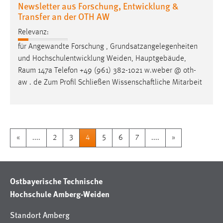
Newsletter aus Forschung, Entwicklung &
Transfer an der OTH AW
Relevanz:
für Angewandte Forschung , Grundsatzangelegenheiten
und Hochschulentwicklung Weiden, Hauptgebäude,
Raum
147a Telefon +49 (961) 382-1021 w.weber @ oth-
aw . de Zum Profil Schließen Wissenschaftliche Mitarbeit
«
....
2
3
4
5
6
7
....
»
Ostbayerische Technische
Hochschule Amberg-Weiden
Standort Amberg