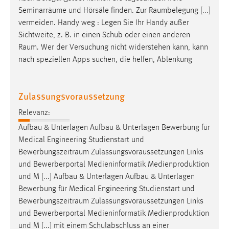
30 Tage
Seminarräume und Hörsäle finden. Zur
Raumbelegung
[...]
vermeiden. Handy weg : Legen Sie Ihr Handy außer
Chat
Sichtweite, z. B. in einen Schub oder einen anderen
Raum
. Wer der Versuchung nicht widerstehen kann, kann
Name:
nach speziellen Apps suchen, die helfen, Ablenkung
MibewSessionID, MIBEW_UserID, mibew_locale, mibew-
chat-frame-style-5e9dbeb1811c0446
Zulassungsvoraussetzung
Zweck:
Wird benötigt um die Chatfunktion nutzen zu können.
Relevanz:
Cookie Laufzeit:
Aufbau & Unterlagen Aufbau & Unterlagen Bewerbung für
MibewSessionID, mibew-chat-frame-style-
Medical Engineering Studienstart und
5e9dbeb1811c0446 = Sitzungslaufzeit, mibew_locale = 3
Bewerbungszeitraum
Zulassungsvoraussetzungen Links
Jahre, MIBEW_UserID = 1 Jahr
und Bewerberportal Medieninformatik Medienproduktion
und M [...] Aufbau & Unterlagen Aufbau & Unterlagen
Login
Bewerbung für Medical Engineering Studienstart und
Bewerbungszeitraum
Zulassungsvoraussetzungen Links
Name:
und Bewerberportal Medieninformatik Medienproduktion
fe_user, be_user, be_lastLoginProvider
und M [...] mit einem Schulabschluss an einer