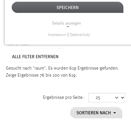
SPEICHERN
Alter
Details anzeigen
SUCHEN
Impressum
|
Datenschutz
NOTWENDIGE COOKIES
TYP: SEITEN
Aktive Filter:
Notwendige Cookies ermöglichen grundlegende
ALLE FILTER ENTFERNEN
Funktionen und sind für die einwandfreie Funktion der
Website erforderlich.
Gesucht nach "raum".
Es wurden 619 Ergebnisse gefunden.
Zeige Ergebnisse 76 bis 100 von 619.
Einverständnis
Name:
cookie_consent
Ergebnisse pro Seite:
Zweck:
SORTIEREN NACH
Dieser Cookie speichert die ausgewählten Einverständnis-
Optionen des Benutzers
Cookie Laufzeit: