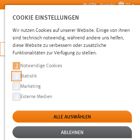
Zum Hauptinhalt springen
MyOTH
Kontakt
DE
COOKIE EINSTELLUNGEN
SUCHE
Wir nutzen Cookies auf unserer Website. Einige von ihnen
sind technisch notwendig, während andere uns helfen,
diese Website zu verbessern oder zusätzliche
JETZT BEWERBEN
Funktionalitäten zur Verfügung zu stellen.
Notwendige Cookies
SUCHE
Statistik
Marketing
FILTER
Externe Medien
Typ
ALLE AUSWÄHLEN
Erstellungsdatum
ABLEHNEN