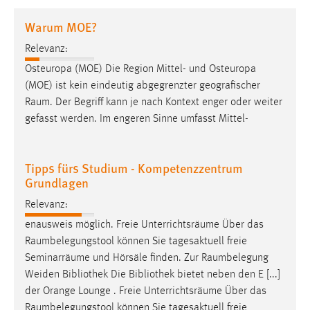
1 Jahr
Warum MOE?
Relevanz:
Performance
Osteuropa (MOE) Die Region Mittel- und Osteuropa
Name:
(MOE) ist kein eindeutig abgegrenzter geografischer
staticfilecache
Raum
. Der Begriff kann je nach Kontext enger oder weiter
gefasst werden. Im engeren Sinne umfasst Mittel-
Zweck:
Für performante Seitenauslieferung wird in diesem Cookie
gespeichert, ob man eingeloggt ist.
Tipps fürs Studium - Kompetenzzentrum
Grundlagen
Sprachpräferenz
Relevanz:
Name:
enausweis möglich. Freie Unterrichtsräume Über das
site-language-preference
Raumbelegungstool
können Sie tagesaktuell freie
Zweck:
Seminarräume und Hörsäle finden. Zur
Raumbelegung
Das Cookie speichert die gewählte Sprache der Website.
Weiden Bibliothek Die Bibliothek bietet neben den E [...]
der Orange Lounge . Freie Unterrichtsräume Über das
Cookie Laufzeit:
Raumbelegungstool
können Sie tagesaktuell freie