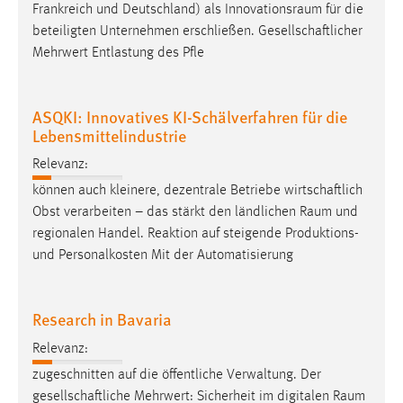
Frankreich und Deutschland) als
Innovationsraum
für die
Cookie Laufzeit:
beteiligten Unternehmen erschließen. Gesellschaftlicher
Max. 13 Monate
Mehrwert Entlastung des Pfle
ASQKI: Innovatives KI-Schälverfahren für die
MARKETING
Lebensmittelindustrie
Marketing Cookies werden von Drittanbietern
Relevanz:
verwendet, um personalisierte Werbung anzuzeigen.
können auch kleinere, dezentrale Betriebe wirtschaftlich
Sie tun dies, indem sie Besucher über Websites
Obst verarbeiten – das stärkt den ländlichen
Raum
und
hinweg verfolgen.
regionalen Handel. Reaktion auf steigende Produktions-
und Personalkosten Mit der Automatisierung
Google Ads
Name:
Research in Bavaria
_gcl_au
Anbieter:
Relevanz:
Google Ireland Limited
zugeschnitten auf die öffentliche Verwaltung. Der
gesellschaftliche Mehrwert: Sicherheit im digitalen
Raum
Zweck: