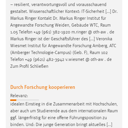
– resilient, verantwortungsvoll und vorausschauend
Conversion-Tracking
gestaltet. Wissenschaftlicher Kontext: IT-Sicherheit [...] Dr.
Cookie Laufzeit:
Markus Ringer Kontakt Dr. Markus Ringer Institut für
3 Monate
Angewandte Forschung Weiden, Gebäude WTC,
Raum
1.05 Telefon +49 (961) 382-1920 m.ringer @ oth-aw . de
Facebook Pixel
Markus Ringer ist der Geschäftsführer des [...] Veronika
Wiesmet Institut für Angewandte Forschung Amberg, ATC
Name:
(Amberger Technologie-Campus) (Geb. F),
Raum
102
_fbp
Telefon +49 (9621) 482-3942 v.wiesmet @ oth-aw . de
Zum Profil Schließen
Anbieter:
Facebook
Zweck:
Durch Forschung kooperieren
Conversion-Tracking
Relevanz:
Cookie Laufzeit:
idealen Einstieg in die Zusammenarbeit mit Hochschulen,
3 Monate
aber auch um Studierende aus dem internationalen
Raum
ggf. längerfristig für eine offene Führungsposition zu
binden. Und: Die junge Generation bringt aktuelles [...]