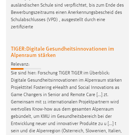
Zweck:
ausländischen Schule sind verpflichtet, bis zum Ende des
Dieser Cookie ist notwendig um sich an der Website
Bewerbungszeitraums
einen Anerkennungsbescheid des
einloggen zu können.
Schulabschlusses (VPD) , ausgestellt durch eine
zertifizierte
Cookie Laufzeit:
24 Stunden
TIGER:Digitale Gesundheitsinnovationen im
Alpenraum stärken
STATISTIK
Relevanz:
Statistik Cookies erfassen Informationen anonym.
Sie sind hier: Forschung TIGER TIGER im Überblick:
Diese Informationen helfen uns zu verstehen, wie
Digitale Gesundheitsinnovationen im
Alpenraum
stärken
unsere Besucher unsere Website nutzen.
Projekttitel Fostering eHealth and Social Innovations as
Game Changers in Senior and Remote Care [...] zt.
Matomo
Gemeinsam mit 11 internationalen Projektpartnern wird
wertvolles Know-how aus dem gesamten
Alpenraum
Name:
gebündelt, um KMU im Gesundheitsbereich bei der
_pk_ref, _pk_cvar, _pk_id, _pk_ses
Entwicklung neuer und innovativer Produkte zu u [...] t
Zweck:
sein und die Alpenregion (Österreich, Slowenien, Italien,
Zugriffsstatistik