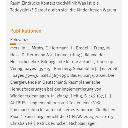
Raum
Eindrücke Kontakt teddyklinik Was ist die
Teddyklinik? Darauf dürfen sich die Kinder freuen Warum
Publikationen
Relevanz:
mers. In: L. Mrohs, C. Herrmann, H. Brodel, J. Franz, M.
Hess, D. Herrmann & K. Lindner (Hrsg.),
Räume
der
Hochschullehre. Bildungsorte für die Zukunft , Transcript
Verlag, pages 139–151, Bamberg. Sohambhai [...] en 2026
, pages 39–43. ISSN 2365-1997. Bauer, Sonja. 2026. Die
Energiewende in Deutschland:
Raumplanerische
Herausforderungen bei der Implementierung von
Windenergieanlagen. In: zfv 151, Heft 3, S. 156-167; [...]
AUTBUS – Implementieren und Testen einer V2X-
Kommunikation für automatisiertes Fahren im ländlichen
Raum
", Forschungsbericht der OTH-AW 2024, S. 110-115
Christian Reil, Patrick Purucker, Nicholas Jäger,