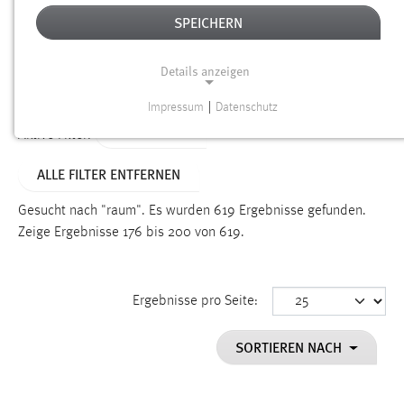
SPEICHERN
Alter
Details anzeigen
SUCHEN
Impressum
|
Datenschutz
NOTWENDIGE COOKIES
TYP: SEITEN
Aktive Filter:
Notwendige Cookies ermöglichen grundlegende
ALLE FILTER ENTFERNEN
Funktionen und sind für die einwandfreie Funktion der
Website erforderlich.
Gesucht nach "raum".
Es wurden 619 Ergebnisse gefunden.
Zeige Ergebnisse 176 bis 200 von 619.
Einverständnis
Name:
cookie_consent
Ergebnisse pro Seite:
Zweck:
SORTIEREN NACH
Dieser Cookie speichert die ausgewählten Einverständnis-
Optionen des Benutzers
Cookie Laufzeit: