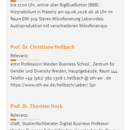
bis 17.00 Uhr, online über BigBlueButton (BBB),
Cookie Laufzeit:
Hörpraktikum in Präsenz am 09.06.2026 ab 16 Uhr im
Max. 13 Monate
Raum
EMI 309 Stereo Mikrofonierung Laborvideo:
Audioproduktion mit verschiedenen Mikrofonarrays
MARKETING
Prof. Dr. Christiane Hellbach
Marketing Cookies werden von Drittanbietern
verwendet, um personalisierte Werbung anzuzeigen.
Relevanz:
Sie tun dies, indem sie Besucher über Websites
entin Professorin Weiden Business School , Zentrum für
hinweg verfolgen.
Gender und Diversity Weiden, Hauptgebäude,
Raum
144
Telefon +49 (961) 382-1308 c.hellbach @ oth-aw . de
Google Ads
https://www.oth-aw.de/hellbach/ueber/ Spr
Name:
_gcl_au
Prof. Dr. Thorsten Hock
Anbieter:
Relevanz:
Google Ireland Limited
chaft, Studienfachberater Digital Business Professor
Zweck: