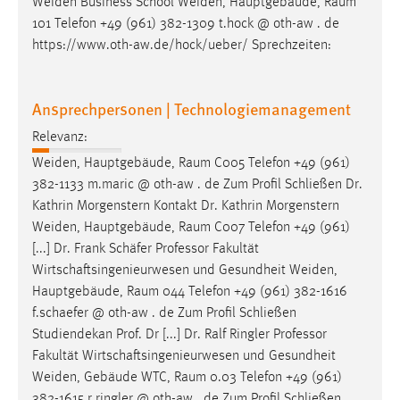
Weiden Business School Weiden, Hauptgebäude,
Raum
Conversion-Tracking
101 Telefon +49 (961) 382-1309 t.hock @ oth-aw . de
https://www.oth-aw.de/hock/ueber/ Sprechzeiten:
Cookie Laufzeit:
3 Monate
Ansprechpersonen | Technologiemanagement
Facebook Pixel
Relevanz:
Name:
Weiden, Hauptgebäude,
Raum
C005 Telefon +49 (961)
_fbp
382-1133 m.maric @ oth-aw . de Zum Profil Schließen Dr.
Kathrin Morgenstern Kontakt Dr. Kathrin Morgenstern
Anbieter:
Weiden, Hauptgebäude,
Raum
C007 Telefon +49 (961)
Facebook
[...] Dr. Frank Schäfer Professor Fakultät
Zweck:
Wirtschaftsingenieurwesen und Gesundheit Weiden,
Conversion-Tracking
Hauptgebäude,
Raum
044 Telefon +49 (961) 382-1616
f.schaefer @ oth-aw . de Zum Profil Schließen
Cookie Laufzeit:
Studiendekan Prof. Dr [...] Dr. Ralf Ringler Professor
3 Monate
Fakultät Wirtschaftsingenieurwesen und Gesundheit
Weiden, Gebäude WTC,
Raum
0.03 Telefon +49 (961)
382-1615 r.ringler @ oth-aw . de Zum Profil Schließen