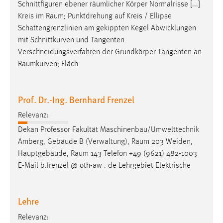
Schnittfiguren ebener räumlicher Körper Normalrisse [...]
Zweck:
Kreis im
Raum
; Punktdrehung auf Kreis / Ellipse
Dieser Cookie ist notwendig um sich an der Website
Schattengrenzlinien am gekippten Kegel Abwicklungen
einloggen zu können.
mit Schnittkurven und Tangenten
Cookie Laufzeit:
Verschneidungsverfahren der Grundkörper Tangenten an
24 Stunden
Raumkurven
; Fläch
Prof. Dr.-Ing. Bernhard Frenzel
STATISTIK
Statistik Cookies erfassen Informationen anonym.
Relevanz:
Diese Informationen helfen uns zu verstehen, wie
Dekan Professor Fakultät Maschinenbau/Umwelttechnik
unsere Besucher unsere Website nutzen.
Amberg, Gebäude B (Verwaltung),
Raum
203 Weiden,
Hauptgebäude,
Raum
143 Telefon +49 (9621) 482-1003
Matomo
E-Mail b.frenzel @ oth-aw . de Lehrgebiet Elektrische
Name:
_pk_ref, _pk_cvar, _pk_id, _pk_ses
Lehre
Zweck:
Relevanz:
Zugriffsstatistik