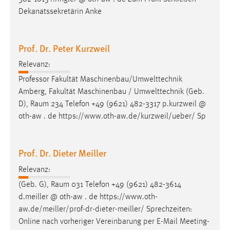
EXTERNE MEDIEN
Dekanatssekretärin Anke
Um Inhalte von Videoplattformen und Social Media
Plattformen anzeigen zu können, werden von diesen
externen Medien Cookies gesetzt.
Prof. Dr. Peter Kurzweil
Relevanz:
YouTube
Professor Fakultät Maschinenbau/Umwelttechnik
Amberg, Fakultät Maschinenbau / Umwelttechnik (Geb.
Vimeo
D),
Raum
234 Telefon +49 (9621) 482-3317 p.kurzweil @
oth-aw . de https://www.oth-aw.de/kurzweil/ueber/ Sp
Prof. Dr. Dieter Meiller
Relevanz:
(Geb. G),
Raum
031 Telefon +49 (9621) 482-3614
d.meiller @ oth-aw . de https://www.oth-
aw.de/meiller/prof-dr-dieter-meiller/ Sprechzeiten:
Online nach vorheriger Vereinbarung per E-Mail
Meeting-