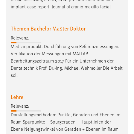
tissue loss using a CAD/CAM-prefabricated titanium
30 Tage
implant-case report. Journal of cranio-maxillo-facial
Chat
Themen Bachelor Master Doktor
Name:
MibewSessionID, MIBEW_UserID, mibew_locale, mibew-
Relevanz:
chat-frame-style-5e9dbeb1811c0446
Medizinprodukt. Durchführung von Referenzmessungen.
Verifikation der Messungen mit MATLAB.
Zweck:
Bearbeitungszeitraum
2017 Für ein Unternehmen der
Wird benötigt um die Chatfunktion nutzen zu können.
Dentaltechnik Prof. Dr.-Ing. Michael Wehmöller Die Arbeit
Cookie Laufzeit:
soll
MibewSessionID, mibew-chat-frame-style-
5e9dbeb1811c0446 = Sitzungslaufzeit, mibew_locale = 3
Jahre, MIBEW_UserID = 1 Jahr
Lehre
Relevanz:
Login
Darstellungsmethoden: Punkte, Geraden und Ebenen im
Name:
Raum
Spurpunkte – Spurgeraden – Hauptlinien der
fe_user, be_user, be_lastLoginProvider
Ebene Neigungswinkel von Geraden + Ebenen im
Raum