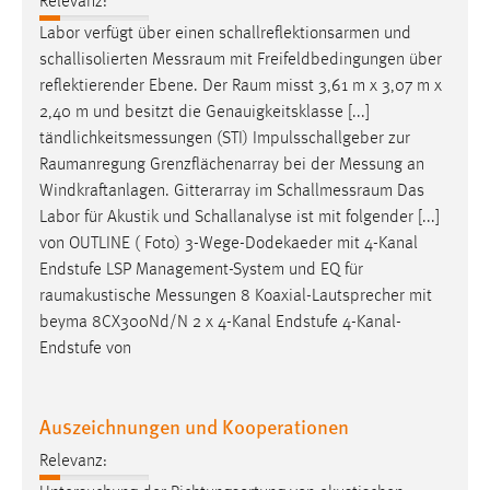
Relevanz:
Labor verfügt über einen schallreflektionsarmen und
schallisolierten
Messraum
mit Freifeldbedingungen über
reflektierender Ebene. Der
Raum
misst 3,61 m x 3,07 m x
2,40 m und besitzt die Genauigkeitsklasse [...]
tändlichkeitsmessungen (STI) Impulsschallgeber zur
Raumanregung
Grenzflächenarray bei der Messung an
Windkraftanlagen. Gitterarray im
Schallmessraum
Das
Labor für Akustik und Schallanalyse ist mit folgender [...]
von OUTLINE ( Foto) 3-Wege-Dodekaeder mit 4-Kanal
Endstufe LSP Management-System und EQ für
raumakustische
Messungen 8 Koaxial-Lautsprecher mit
beyma 8CX300Nd/N 2 x 4-Kanal Endstufe 4-Kanal-
Endstufe von
Auszeichnungen und Kooperationen
Relevanz: