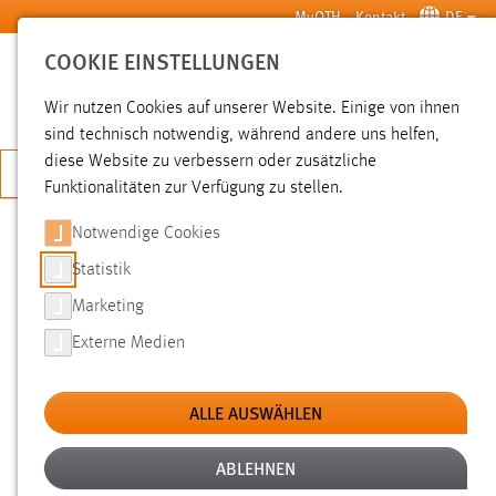
Zum Hauptinhalt springen
MyOTH
Kontakt
DE
COOKIE EINSTELLUNGEN
SUCHE
Wir nutzen Cookies auf unserer Website. Einige von ihnen
sind technisch notwendig, während andere uns helfen,
diese Website zu verbessern oder zusätzliche
JETZT BEWERBEN
Funktionalitäten zur Verfügung zu stellen.
Notwendige Cookies
SUCHE
Statistik
Marketing
FILTER
Externe Medien
Typ
ALLE AUSWÄHLEN
Erstellungsdatum
ABLEHNEN