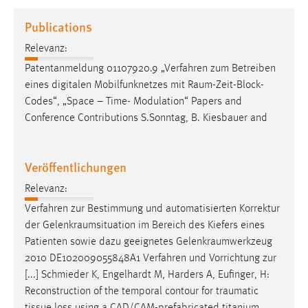
1 Jahr
Publications
Relevanz:
Performance
Patentanmeldung 01107920.9 „Verfahren zum Betreiben
Name:
eines digitalen Mobilfunknetzes mit
Raum-Zeit-Block-
staticfilecache
Codes
“, „Space – Time- Modulation“ Papers and
Conference Contributions S.Sonntag, B. Kiesbauer and
Zweck:
Für performante Seitenauslieferung wird in diesem Cookie
gespeichert, ob man eingeloggt ist.
Veröffentlichungen
Sprachpräferenz
Relevanz:
Verfahren zur Bestimmung und automatisierten Korrektur
Name:
der
Gelenkraumsituation
im Bereich des Kiefers eines
site-language-preference
Patienten sowie dazu geeignetes
Gelenkraumwerkzeug
Zweck:
2010 DE102009055848A1 Verfahren und Vorrichtung zur
Das Cookie speichert die gewählte Sprache der Website.
[...] Schmieder K, Engelhardt M, Harders A, Eufinger, H:
Reconstruction of the temporal contour for
traumatic
Cookie Laufzeit: