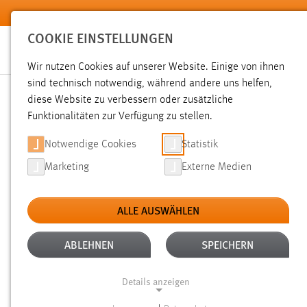
Zum Hauptinhalt springen
COOKIE EINSTELLUNGEN
Wir nutzen Cookies auf unserer Website. Einige von ihnen
sind technisch notwendig, während andere uns helfen,
diese Website zu verbessern oder zusätzliche
SUCHE
Funktionalitäten zur Verfügung zu stellen.
Notwendige Cookies
Statistik
Marketing
Externe Medien
ALLE AUSWÄHLEN
TYP: TX_OTHAWORGANIZATION_DOMAIN_MOD
Aktive Filter:
ABLEHNEN
SPEICHERN
Gesucht nach "bibliothek".
Es wurde 1 Ergebnis in 45 Milli
Details anzeigen