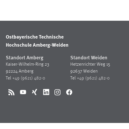
in diesem Cookie gespeichert, ob man
eingeloggt ist.
Sprachpräferenz
Ostbayerische Technische
Name:
site-language-preference
Hochschule Amberg-Weiden
Zweck:
Das Cookie speichert die gewählte
Standort Amberg
Standort Weiden
Sprache der Website.
Kaiser-Wilhelm-Ring 23
Hetzenrichter Weg 15
Cookie Laufzeit:
30 Tage
92224 Amberg
92637 Weiden
Tel
+49 (9621) 482-0
Tel
+49 (9621) 482-0
Chat
RSS
YouTube
Xing
LinkedIn
Instagram
Facebook
Name:
MibewSessionID, MIBEW_UserID,
mibew_locale, mibew-chat-frame-style-
5e9dbeb1811c0446
Zweck:
Wird benötigt um die Chatfunktion
nutzen zu können.