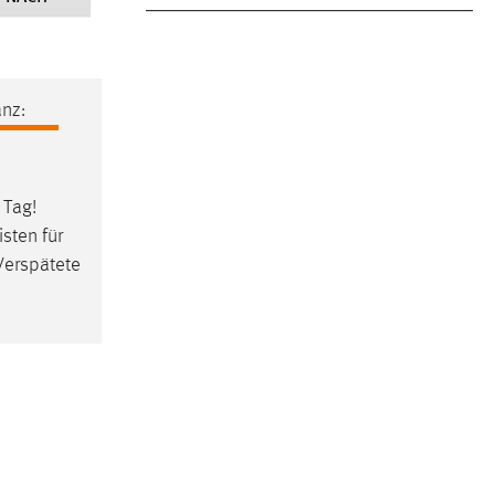
nz:
 Tag!
sten für
Verspätete