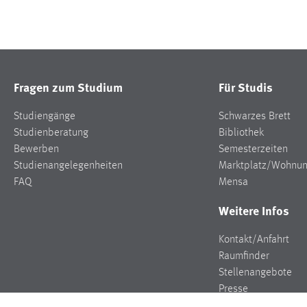
Fragen zum Studium
Für Studis
Studiengänge
Schwarzes Brett
Studienberatung
Bibliothek
Bewerben
Semesterzeiten
Studienangelegenheiten
Marktplatz/Wohnu
FAQ
Mensa
Weitere Infos
Kontakt/Anfahrt
Raumfinder
Stellenangebote
Presse
Veranstaltungen