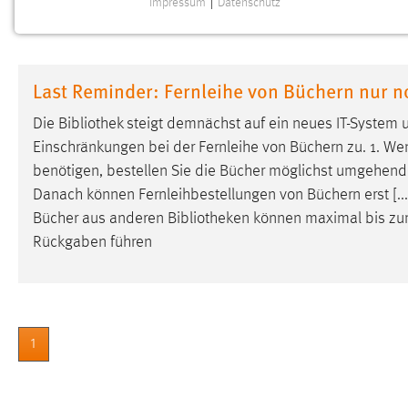
Impressum
|
Datenschutz
NOTWENDIGE COOKIES
Notwendige Cookies ermöglichen grundlegende
Funktionen und sind für die einwandfreie Funktion der
Last Reminder: Fernleihe von Büchern nur n
Website erforderlich.
Die
Bibliothek
steigt demnächst auf ein neues IT-System 
Einverständnis
Einschränkungen bei der Fernleihe von Büchern zu. 1. Wenn
benötigen, bestellen Sie die Bücher möglichst umgehend. 
Name:
cookie_consent
Danach können Fernleihbestellungen von Büchern erst [...
Zweck:
Dieser Cookie speichert die
Bücher aus anderen
Bibliotheken
können maximal bis zum
ausgewählten Einverständnis-Optionen
Rückgaben führen
des Benutzers
Cookie Laufzeit:
1 Jahr
Performance
1
Name:
staticfilecache
Zweck:
Für performante Seitenauslieferung wird