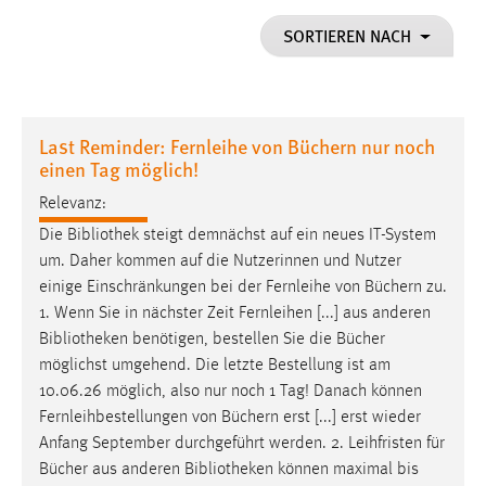
1 Jahr
SORTIEREN NACH
Performance
Name:
Last Reminder: Fernleihe von Büchern nur noch
staticfilecache
einen Tag möglich!
Zweck:
Relevanz:
Für performante Seitenauslieferung wird in diesem Cookie
Die
Bibliothek
steigt demnächst auf ein neues IT-System
gespeichert, ob man eingeloggt ist.
um. Daher kommen auf die Nutzerinnen und Nutzer
einige Einschränkungen bei der Fernleihe von Büchern zu.
Sprachpräferenz
1. Wenn Sie in nächster Zeit Fernleihen [...] aus anderen
Bibliotheken
benötigen, bestellen Sie die Bücher
Name:
möglichst umgehend. Die letzte Bestellung ist am
site-language-preference
10.06.26 möglich, also nur noch 1 Tag! Danach können
Zweck:
Fernleihbestellungen von Büchern erst [...] erst wieder
Das Cookie speichert die gewählte Sprache der Website.
Anfang September durchgeführt werden. 2. Leihfristen für
Cookie Laufzeit:
Bücher aus anderen
Bibliotheken
können maximal bis