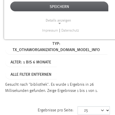
SPEICHERN
Alter
Details anzeigen
SUCHEN
Impressum
|
Datenschutz
NOTWENDIGE COOKIES
Aktive Filter:
TYP:
Notwendige Cookies ermöglichen grundlegende
TX_OTHAWORGANIZATION_DOMAIN_MODEL_INFO
Funktionen und sind für die einwandfreie Funktion der
Website erforderlich.
ALTER: 1 BIS 6 MONATE
Einverständnis
ALLE FILTER ENTFERNEN
Name:
cookie_consent
Gesucht nach "bibliothek".
Es wurde 1 Ergebnis in 26
Millisekunden gefunden.
Zeige Ergebnisse 1 bis 1 von 1.
Zweck:
Dieser Cookie speichert die ausgewählten Einverständnis-
Optionen des Benutzers
Ergebnisse pro Seite:
Cookie Laufzeit: