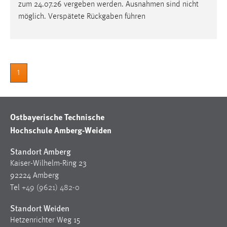
30 Tage
zum 24.07.26 vergeben werden. Ausnahmen sind nicht
möglich. Verspätete Rückgaben führen
Chat
Name:
MibewSessionID, MIBEW_UserID, mibew_locale, mibew-
1
chat-frame-style-5e9dbeb1811c0446
Zweck:
Wird benötigt um die Chatfunktion nutzen zu können.
Ostbayerische Technische
Cookie Laufzeit:
Hochschule Amberg-Weiden
MibewSessionID, mibew-chat-frame-style-
5e9dbeb1811c0446 = Sitzungslaufzeit, mibew_locale = 3
Standort Amberg
Jahre, MIBEW_UserID = 1 Jahr
Kaiser-Wilhelm-Ring 23
92224 Amberg
Login
Tel
+49 (9621) 482-0
Name:
Standort Weiden
fe_user, be_user, be_lastLoginProvider
Hetzenrichter Weg 15