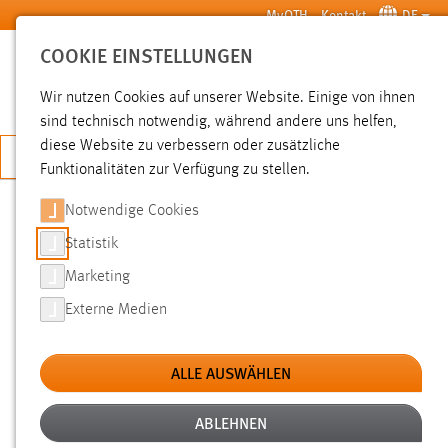
Zum Hauptinhalt springen
MyOTH
Kontakt
DE
COOKIE EINSTELLUNGEN
SUCHE
Wir nutzen Cookies auf unserer Website. Einige von ihnen
sind technisch notwendig, während andere uns helfen,
diese Website zu verbessern oder zusätzliche
JETZT BEWERBEN
Funktionalitäten zur Verfügung zu stellen.
Notwendige Cookies
SUCHE
Statistik
Marketing
FILTER
Externe Medien
Typ
ALLE AUSWÄHLEN
Erstellungsdatum
ABLEHNEN