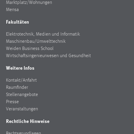
Marktplatz/Wohnungen
Mensa
Cookie Laufzeit:
Max. 13 Monate
Fakultäten
Elektrotechnik, Medien und Informatik
MARKETING
Maschinenbau/Umwelttechnik
Weiden Business School
Marketing Cookies werden von Drittanbietern
Wirtschaftsingenieurwesen und Gesundheit
verwendet, um personalisierte Werbung anzuzeigen.
Sie tun dies, indem sie Besucher über Websites
Weitere Infos
hinweg verfolgen.
Kontakt/Anfahrt
Google Ads
Raumfinder
Stellenangebote
Name:
Presse
_gcl_au
Veranstaltungen
Anbieter:
Rechtliche Hinweise
Google Ireland Limited
Zweck:
Rechtsgrundlagen