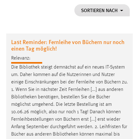
1 Jahr
SORTIEREN NACH
Performance
Name:
Last Reminder: Fernleihe von Büchern nur noch
staticfilecache
einen Tag möglich!
Zweck:
Relevanz:
Für performante Seitenauslieferung wird in diesem Cookie
Die
Bibliothek
steigt demnächst auf ein neues IT-System
gespeichert, ob man eingeloggt ist.
um. Daher kommen auf die Nutzerinnen und Nutzer
einige Einschränkungen bei der Fernleihe von Büchern zu.
Sprachpräferenz
1. Wenn Sie in nächster Zeit Fernleihen [...] aus anderen
Bibliotheken
benötigen, bestellen Sie die Bücher
Name:
möglichst umgehend. Die letzte Bestellung ist am
site-language-preference
10.06.26 möglich, also nur noch 1 Tag! Danach können
Zweck:
Fernleihbestellungen von Büchern erst [...] erst wieder
Das Cookie speichert die gewählte Sprache der Website.
Anfang September durchgeführt werden. 2. Leihfristen für
Cookie Laufzeit:
Bücher aus anderen
Bibliotheken
können maximal bis