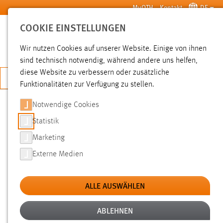
Zum Hauptinhalt springen
MyOTH
Kontakt
DE
COOKIE EINSTELLUNGEN
SUCHE
Wir nutzen Cookies auf unserer Website. Einige von ihnen
sind technisch notwendig, während andere uns helfen,
diese Website zu verbessern oder zusätzliche
JETZT BEWERBEN
Funktionalitäten zur Verfügung zu stellen.
Notwendige Cookies
SUCHE
Statistik
Marketing
FILTER
Externe Medien
Typ
ALLE AUSWÄHLEN
Erstellungsdatum
ABLEHNEN