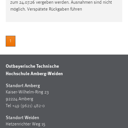
30 Tage
zum 24.07.26 vergeben werden. Ausnahmen sind nicht
möglich. Verspätete Rückgaben führen
Chat
Name:
MibewSessionID, MIBEW_UserID, mibew_locale, mibew-
1
chat-frame-style-5e9dbeb1811c0446
Zweck:
Wird benötigt um die Chatfunktion nutzen zu können.
Ostbayerische Technische
Cookie Laufzeit:
Hochschule Amberg-Weiden
MibewSessionID, mibew-chat-frame-style-
5e9dbeb1811c0446 = Sitzungslaufzeit, mibew_locale = 3
Standort Amberg
Jahre, MIBEW_UserID = 1 Jahr
Kaiser-Wilhelm-Ring 23
92224 Amberg
Login
Tel
+49 (9621) 482-0
Name:
Standort Weiden
fe_user, be_user, be_lastLoginProvider
Hetzenrichter Weg 15