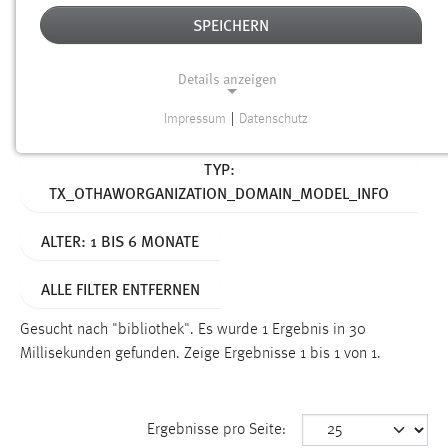
SPEICHERN
Alter
Details anzeigen
SUCHEN
Impressum
|
Datenschutz
NOTWENDIGE COOKIES
Aktive Filter:
TYP:
Notwendige Cookies ermöglichen grundlegende
TX_OTHAWORGANIZATION_DOMAIN_MODEL_INFO
Funktionen und sind für die einwandfreie Funktion der
Website erforderlich.
ALTER: 1 BIS 6 MONATE
Einverständnis
ALLE FILTER ENTFERNEN
Name:
cookie_consent
Gesucht nach "bibliothek".
Es wurde 1 Ergebnis in 30
Millisekunden gefunden.
Zeige Ergebnisse 1 bis 1 von 1.
Zweck:
Dieser Cookie speichert die ausgewählten Einverständnis-
Optionen des Benutzers
Ergebnisse pro Seite:
Cookie Laufzeit: