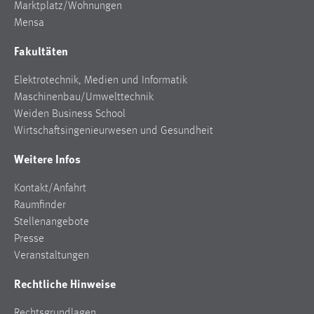
Marktplatz/Wohnungen
Mensa
Cookie Laufzeit:
Max. 13 Monate
Fakultäten
Elektrotechnik, Medien und Informatik
MARKETING
Maschinenbau/Umwelttechnik
Weiden Business School
Marketing Cookies werden von Drittanbietern
Wirtschaftsingenieurwesen und Gesundheit
verwendet, um personalisierte Werbung anzuzeigen.
Sie tun dies, indem sie Besucher über Websites
Weitere Infos
hinweg verfolgen.
Kontakt/Anfahrt
Google Ads
Raumfinder
Stellenangebote
Name:
Presse
_gcl_au
Veranstaltungen
Anbieter:
Rechtliche Hinweise
Google Ireland Limited
Zweck:
Rechtsgrundlagen