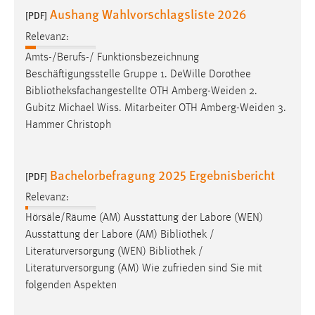
30 Tage
Aushang Wahlvorschlagsliste 2026
[PDF]
Relevanz:
Chat
Amts-/Berufs-/ Funktionsbezeichnung
Name:
Beschäftigungsstelle Gruppe 1. DeWille Dorothee
MibewSessionID, MIBEW_UserID, mibew_locale, mibew-
Bibliotheksfachangestellte
OTH Amberg-Weiden 2.
chat-frame-style-5e9dbeb1811c0446
Gubitz Michael Wiss. Mitarbeiter OTH Amberg-Weiden 3.
Hammer Christoph
Zweck:
Wird benötigt um die Chatfunktion nutzen zu können.
Cookie Laufzeit:
Bachelorbefragung 2025 Ergebnisbericht
[PDF]
MibewSessionID, mibew-chat-frame-style-
Relevanz:
5e9dbeb1811c0446 = Sitzungslaufzeit, mibew_locale = 3
Jahre, MIBEW_UserID = 1 Jahr
Hörsäle/Räume (AM) Ausstattung der Labore (WEN)
Ausstattung der Labore (AM)
Bibliothek
/
Literaturversorgung (WEN)
Bibliothek
/
Login
Literaturversorgung (AM) Wie zufrieden sind Sie mit
Name:
folgenden Aspekten
fe_user, be_user, be_lastLoginProvider