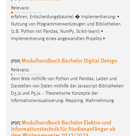
Relevanz:
erfahren, Entscheidungsbäume) � Implementierung: •
Nutzung von Programmierwerkzeugen und
Bibliotheken
(z.B. Python mit Pandas, NumPy, Scikit-learn) •
Implementierung eines angewandten Projekts •
Modulhandbuch Bachelor Digital Design
[PDF]
Relevanz:
dem Web mithilfe von Python und Pandas. Laden und
Darstellen von Daten mithilfe der Javascript-
Bibliotheken
D3.js und P5.js. - Theoretische Konzepte der
Informationsvisualisierung: Mapping, Wahrnehmung
Modulhandbuch Bachelor Elektro-und
[PDF]
Informationstechnik für Studienanfänger ab
dem Wintersemester 2022/2023