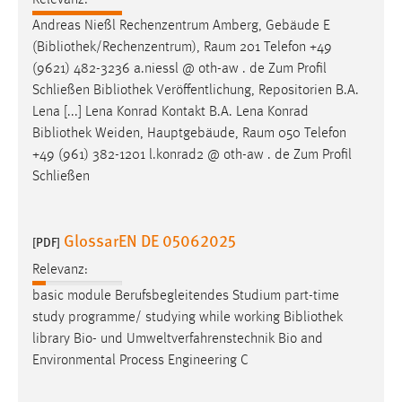
Relevanz:
EXTERNE MEDIEN
Andreas Nießl Rechenzentrum Amberg, Gebäude E
Um Inhalte von Videoplattformen und Social Media
(
Bibliothek
/Rechenzentrum), Raum 201 Telefon +49
Plattformen anzeigen zu können, werden von diesen
(9621) 482-3236 a.niessl @ oth-aw . de Zum Profil
externen Medien Cookies gesetzt.
Schließen
Bibliothek
Veröffentlichung, Repositorien B.A.
Lena [...] Lena Konrad Kontakt B.A. Lena Konrad
YouTube
Bibliothek
Weiden, Hauptgebäude, Raum 050 Telefon
+49 (961) 382-1201 l.konrad2 @ oth-aw . de Zum Profil
Vimeo
Schließen
GlossarEN DE 05062025
[PDF]
Relevanz:
basic module Berufsbegleitendes Studium part-time
study programme/ studying while working
Bibliothek
library Bio- und Umweltverfahrenstechnik Bio and
Environmental Process Engineering C