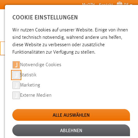
Zum Hauptinhalt springen
MyOTH
Kontakt
DE
COOKIE EINSTELLUNGEN
SUCHE
Wir nutzen Cookies auf unserer Website. Einige von ihnen
sind technisch notwendig, während andere uns helfen,
diese Website zu verbessern oder zusätzliche
JETZT BEWERBEN
Funktionalitäten zur Verfügung zu stellen.
Notwendige Cookies
SUCHE
Statistik
Marketing
FILTER
Externe Medien
Typ
ALLE AUSWÄHLEN
Erstellungsdatum
ABLEHNEN