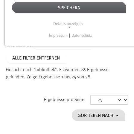
SPEICHERN
Alter
Details anzeigen
SUCHEN
Impressum
|
Datenschutz
NOTWENDIGE COOKIES
ALTER: 1 BIS 6 MONATE
Aktive Filter:
Notwendige Cookies ermöglichen grundlegende
ALLE FILTER ENTFERNEN
Funktionen und sind für die einwandfreie Funktion der
Website erforderlich.
Gesucht nach "bibliothek".
Es wurden 28 Ergebnisse
gefunden.
Zeige Ergebnisse 1 bis 25 von 28.
Einverständnis
Name:
cookie_consent
Ergebnisse pro Seite:
Zweck:
SORTIEREN NACH
Dieser Cookie speichert die ausgewählten Einverständnis-
Optionen des Benutzers
Cookie Laufzeit: