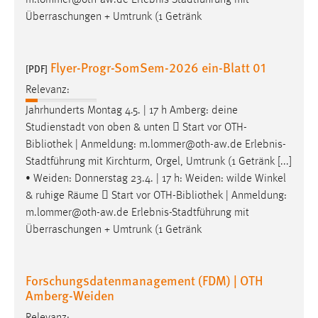
Conversion-Tracking
Überraschungen + Umtrunk (1 Getränk
Cookie Laufzeit:
3 Monate
Flyer-Progr-SomSem-2026 ein-Blatt 01
[PDF]
Relevanz:
Facebook Pixel
Jahrhunderts Montag 4.5. | 17 h Amberg: deine
Name:
Studienstadt von oben & unten  Start vor OTH-
_fbp
Bibliothek
| Anmeldung: m.lommer@oth-aw.de Erlebnis-
Stadtführung mit Kirchturm, Orgel, Umtrunk (1 Getränk [...]
Anbieter:
• Weiden: Donnerstag 23.4. | 17 h: Weiden: wilde Winkel
Facebook
& ruhige Räume  Start vor OTH-
Bibliothek
| Anmeldung:
Zweck:
m.lommer@oth-aw.de Erlebnis-Stadtführung mit
Conversion-Tracking
Überraschungen + Umtrunk (1 Getränk
Cookie Laufzeit:
3 Monate
Forschungsdatenmanagement (FDM) | OTH
Amberg-Weiden