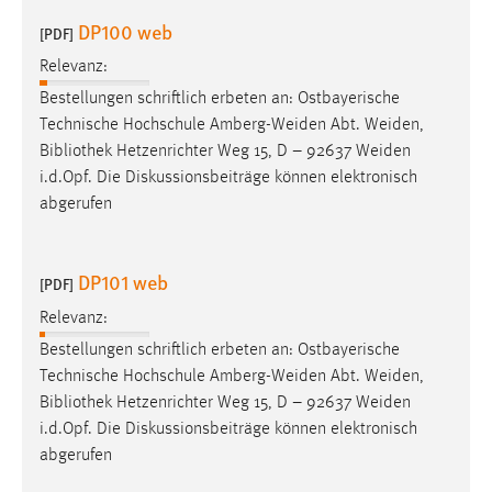
Zweck:
DP100 web
[PDF]
Dieser Cookie ist notwendig um sich an der Website
einloggen zu können.
Relevanz:
Bestellungen schriftlich erbeten an: Ostbayerische
Cookie Laufzeit:
Technische Hochschule Amberg-Weiden Abt. Weiden,
24 Stunden
Bibliothek
Hetzenrichter Weg 15, D – 92637 Weiden
i.d.Opf. Die Diskussionsbeiträge können elektronisch
abgerufen
STATISTIK
Statistik Cookies erfassen Informationen anonym.
DP101 web
Diese Informationen helfen uns zu verstehen, wie
[PDF]
unsere Besucher unsere Website nutzen.
Relevanz:
Bestellungen schriftlich erbeten an: Ostbayerische
Matomo
Technische Hochschule Amberg-Weiden Abt. Weiden,
Name:
Bibliothek
Hetzenrichter Weg 15, D – 92637 Weiden
_pk_ref, _pk_cvar, _pk_id, _pk_ses
i.d.Opf. Die Diskussionsbeiträge können elektronisch
abgerufen
Zweck:
Zugriffsstatistik