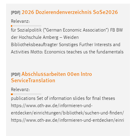
1 Jahr
2026 Dozierendenverzeichnis SoSe2026
[PDF]
Relevanz:
Performance
für Sozialpolitik (“German Economic Association”) FB BW
Name:
der Hochschule Amberg – Weiden
staticfilecache
Bibliotheksbeauftragter
Sonstiges Further Interests and
Activities Motto: Economics teaches us the fundamentals
Zweck:
Für performante Seitenauslieferung wird in diesem Cookie
gespeichert, ob man eingeloggt ist.
Abschlussarbeiten 00en Intro
[PDF]
ServiceTranslation
Sprachpräferenz
Relevanz:
Name:
publications Set of information slides for final theses
site-language-preference
https://www.oth-aw.de/informieren-und-
Zweck:
entdecken/einrichtungen/bibliothek/suchen-und-finden
/
Das Cookie speichert die gewählte Sprache der Website.
https://www.oth-aw.de/informieren-und-entdecken/einri
Cookie Laufzeit: