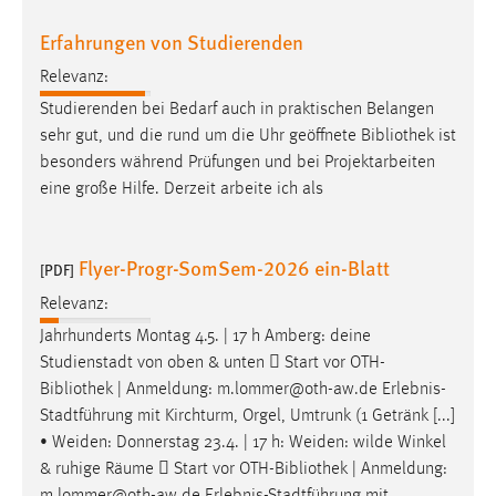
Erfahrungen von Studierenden
Cookie Laufzeit:
Max. 13 Monate
Relevanz:
Studierenden bei Bedarf auch in praktischen Belangen
sehr gut, und die rund um die Uhr geöffnete
Bibliothek
ist
MARKETING
besonders während Prüfungen und bei Projektarbeiten
Marketing Cookies werden von Drittanbietern
eine große Hilfe. Derzeit arbeite ich als
verwendet, um personalisierte Werbung anzuzeigen.
Sie tun dies, indem sie Besucher über Websites
Flyer-Progr-SomSem-2026 ein-Blatt
hinweg verfolgen.
[PDF]
Relevanz:
Google Ads
Jahrhunderts Montag 4.5. | 17 h Amberg: deine
Studienstadt von oben & unten  Start vor OTH-
Name:
_gcl_au
Bibliothek
| Anmeldung: m.lommer@oth-aw.de Erlebnis-
Stadtführung mit Kirchturm, Orgel, Umtrunk (1 Getränk [...]
Anbieter:
• Weiden: Donnerstag 23.4. | 17 h: Weiden: wilde Winkel
Google Ireland Limited
& ruhige Räume  Start vor OTH-
Bibliothek
| Anmeldung:
Zweck:
m.lommer@oth-aw.de Erlebnis-Stadtführung mit