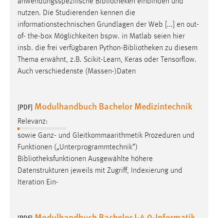
anwendungsspezifische
Bibliotheken
einbinden und
nutzen. Die Studierenden kennen die
informationstechnischen Grundlagen der Web [...] en out-
of- the-box Möglichkeiten bspw. in Matlab seien hier
insb. die frei verfügbaren Python-
Bibliotheken
zu diesem
Thema erwähnt, z.B. Scikit-Learn, Keras oder Tensorflow.
Auch verschiedenste (Massen-)Daten
Modulhandbuch Bachelor Medizintechnik
[PDF]
Relevanz:
sowie Ganz- und Gleitkommaarithmetik Prozeduren und
Funktionen („Unterprogrammtechnik“)
Bibliotheksfunktionen
Ausgewählte höhere
Datenstrukturen jeweils mit Zugriff, Indexierung und
Iteration Ein-
Modulhandbuch Bachelor I-4.0-Informatik
[PDF]