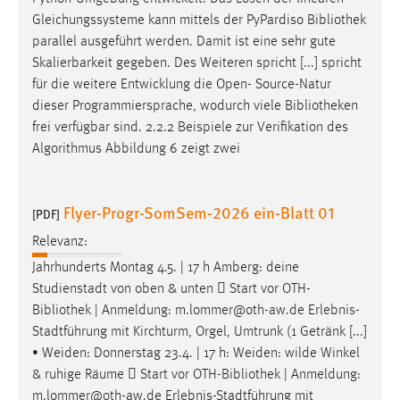
Gleichungssysteme kann mittels der PyPardiso
Bibliothek
Cookie Laufzeit:
parallel ausgeführt werden. Damit ist eine sehr gute
Max. 13 Monate
Skalierbarkeit gegeben. Des Weiteren spricht [...] spricht
für die weitere Entwicklung die Open- Source-Natur
dieser Programmiersprache, wodurch viele
Bibliotheken
MARKETING
frei verfügbar sind. 2.2.2 Beispiele zur Verifikation des
Algorithmus Abbildung 6 zeigt zwei
Marketing Cookies werden von Drittanbietern
verwendet, um personalisierte Werbung anzuzeigen.
Sie tun dies, indem sie Besucher über Websites
Flyer-Progr-SomSem-2026 ein-Blatt 01
[PDF]
hinweg verfolgen.
Relevanz:
Google Ads
Jahrhunderts Montag 4.5. | 17 h Amberg: deine
Studienstadt von oben & unten  Start vor OTH-
Name:
Bibliothek
| Anmeldung: m.lommer@oth-aw.de Erlebnis-
_gcl_au
Stadtführung mit Kirchturm, Orgel, Umtrunk (1 Getränk [...]
Anbieter:
• Weiden: Donnerstag 23.4. | 17 h: Weiden: wilde Winkel
Google Ireland Limited
& ruhige Räume  Start vor OTH-
Bibliothek
| Anmeldung:
m.lommer@oth-aw.de Erlebnis-Stadtführung mit
Zweck: