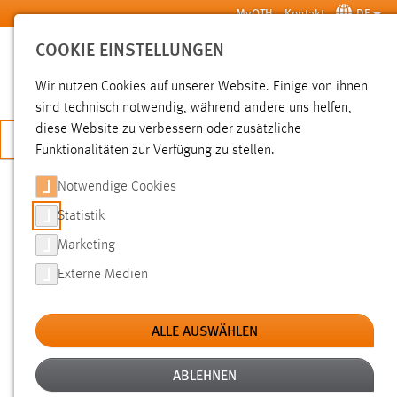
Zum Hauptinhalt springen
MyOTH
Kontakt
DE
COOKIE EINSTELLUNGEN
SUCHE
Wir nutzen Cookies auf unserer Website. Einige von ihnen
sind technisch notwendig, während andere uns helfen,
diese Website zu verbessern oder zusätzliche
JETZT BEWERBEN
Funktionalitäten zur Verfügung zu stellen.
Notwendige Cookies
SUCHE
Statistik
Marketing
FILTER
Externe Medien
Typ
ALLE AUSWÄHLEN
Erstellungsdatum
ABLEHNEN