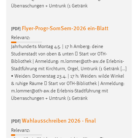
Überraschungen + Umtrunk (1 Getränk
Conversion-Tracking
Cookie Laufzeit:
3 Monate
Flyer-Progr-SomSem-2026 ein-Blatt
[PDF]
Relevanz:
Facebook Pixel
Jahrhunderts Montag 4.5. | 17 h Amberg: deine
Studienstadt von oben & unten  Start vor OTH-
Name:
_fbp
Bibliothek
| Anmeldung: m.lommer@oth-aw.de Erlebnis-
Stadtführung mit Kirchturm, Orgel, Umtrunk (1 Getränk [...]
Anbieter:
• Weiden: Donnerstag 23.4. | 17 h: Weiden: wilde Winkel
Facebook
& ruhige Räume  Start vor OTH-
Bibliothek
| Anmeldung:
Zweck:
m.lommer@oth-aw.de Erlebnis-Stadtführung mit
Conversion-Tracking
Überraschungen + Umtrunk (1 Getränk
Cookie Laufzeit:
3 Monate
Wahlausschreiben 2026 - final
[PDF]
Relevanz: