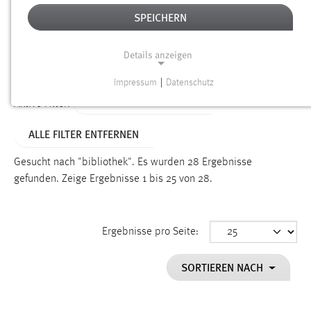
SPEICHERN
Alter
Details anzeigen
SUCHEN
Impressum
|
Datenschutz
NOTWENDIGE COOKIES
ALTER: 1 BIS 6 MONATE
Aktive Filter:
Notwendige Cookies ermöglichen grundlegende
ALLE FILTER ENTFERNEN
Funktionen und sind für die einwandfreie Funktion der
Website erforderlich.
Gesucht nach "bibliothek".
Es wurden 28 Ergebnisse
gefunden.
Zeige Ergebnisse 1 bis 25 von 28.
Einverständnis
Name:
cookie_consent
Ergebnisse pro Seite:
Zweck:
SORTIEREN NACH
Dieser Cookie speichert die ausgewählten Einverständnis-
Optionen des Benutzers
Cookie Laufzeit: