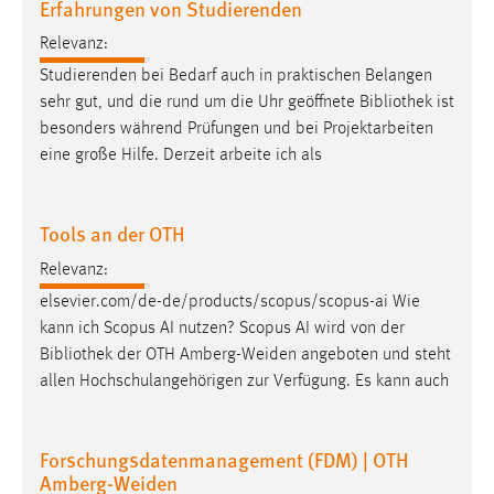
Erfahrungen von Studierenden
30 Tage
Relevanz:
Chat
Studierenden bei Bedarf auch in praktischen Belangen
sehr gut, und die rund um die Uhr geöffnete
Bibliothek
ist
Name:
besonders während Prüfungen und bei Projektarbeiten
MibewSessionID, MIBEW_UserID, mibew_locale, mibew-
eine große Hilfe. Derzeit arbeite ich als
chat-frame-style-5e9dbeb1811c0446
Zweck:
Wird benötigt um die Chatfunktion nutzen zu können.
Tools an der OTH
Cookie Laufzeit:
Relevanz:
MibewSessionID, mibew-chat-frame-style-
elsevier.com/de-de/products/scopus/scopus-ai Wie
5e9dbeb1811c0446 = Sitzungslaufzeit, mibew_locale = 3
kann ich Scopus AI nutzen? Scopus AI wird von der
Jahre, MIBEW_UserID = 1 Jahr
Bibliothek
der OTH Amberg-Weiden angeboten und steht
allen Hochschulangehörigen zur Verfügung. Es kann auch
Login
Name:
Forschungsdatenmanagement (FDM) | OTH
fe_user, be_user, be_lastLoginProvider
Amberg-Weiden