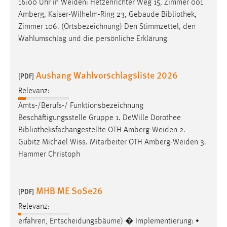
16:00 Uhr in Weiden: Hetzenrichter Weg 15, Zimmer 001
EXTERNE MEDIEN
Amberg, Kaiser-Wilhelm-Ring 23, Gebäude
Bibliothek
,
Um Inhalte von Videoplattformen und Social Media
Zimmer 106. (Ortsbezeichnung) Den Stimmzettel, den
Plattformen anzeigen zu können, werden von diesen
Wahlumschlag und die persönliche Erklärung
externen Medien Cookies gesetzt.
YouTube
Aushang Wahlvorschlagsliste 2026
[PDF]
Relevanz:
Vimeo
Amts-/Berufs-/ Funktionsbezeichnung
Beschäftigungsstelle Gruppe 1. DeWille Dorothee
Bibliotheksfachangestellte
OTH Amberg-Weiden 2.
Gubitz Michael Wiss. Mitarbeiter OTH Amberg-Weiden 3.
Hammer Christoph
MHB ME SoSe26
[PDF]
Relevanz:
erfahren, Entscheidungsbäume) � Implementierung: •