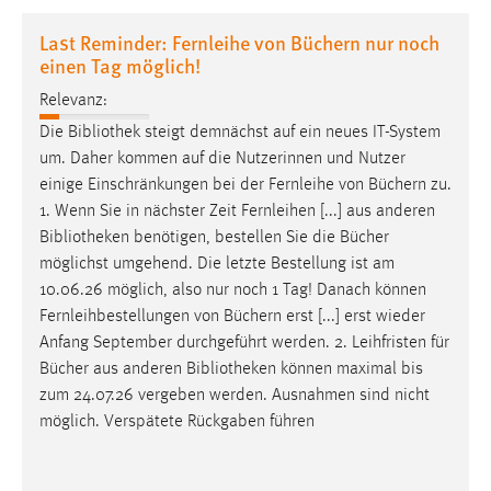
1 Jahr
Last Reminder: Fernleihe von Büchern nur noch
einen Tag möglich!
Performance
Relevanz:
Name:
Die
Bibliothek
steigt demnächst auf ein neues IT-System
staticfilecache
um. Daher kommen auf die Nutzerinnen und Nutzer
einige Einschränkungen bei der Fernleihe von Büchern zu.
Zweck:
1. Wenn Sie in nächster Zeit Fernleihen [...] aus anderen
Für performante Seitenauslieferung wird in diesem Cookie
Bibliotheken
benötigen, bestellen Sie die Bücher
gespeichert, ob man eingeloggt ist.
möglichst umgehend. Die letzte Bestellung ist am
10.06.26 möglich, also nur noch 1 Tag! Danach können
Sprachpräferenz
Fernleihbestellungen von Büchern erst [...] erst wieder
Anfang September durchgeführt werden. 2. Leihfristen für
Name:
Bücher aus anderen
Bibliotheken
können maximal bis
site-language-preference
zum 24.07.26 vergeben werden. Ausnahmen sind nicht
Zweck:
möglich. Verspätete Rückgaben führen
Das Cookie speichert die gewählte Sprache der Website.
Cookie Laufzeit: