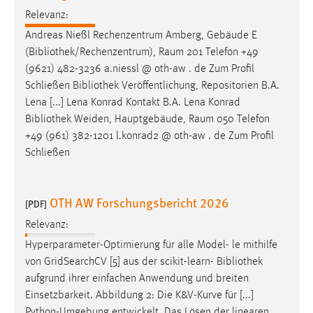
Zweck:
Relevanz:
Dieser Cookie ist notwendig um sich an der Website
Andreas Nießl Rechenzentrum Amberg, Gebäude E
einloggen zu können.
(
Bibliothek
/Rechenzentrum), Raum 201 Telefon +49
Cookie Laufzeit:
(9621) 482-3236 a.niessl @ oth-aw . de Zum Profil
24 Stunden
Schließen
Bibliothek
Veröffentlichung, Repositorien B.A.
Lena [...] Lena Konrad Kontakt B.A. Lena Konrad
Bibliothek
Weiden, Hauptgebäude, Raum 050 Telefon
+49 (961) 382-1201 l.konrad2 @ oth-aw . de Zum Profil
STATISTIK
Schließen
Statistik Cookies erfassen Informationen anonym.
Diese Informationen helfen uns zu verstehen, wie
unsere Besucher unsere Website nutzen.
OTH AW Forschungsbericht 2026
[PDF]
Relevanz:
Matomo
Hyperparameter-Optimierung für alle Model- le mithilfe
Name:
von GridSearchCV [5] aus der scikit-learn-
Bibliothek
_pk_ref, _pk_cvar, _pk_id, _pk_ses
aufgrund ihrer einfachen Anwendung und breiten
Einsetzbarkeit. Abbildung 2: Die K&V-Kurve für [...]
Zweck:
Zugriffsstatistik
Python-Umgebung entwickelt. Das Lösen der linearen