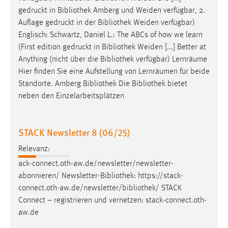
30 Tage
gedruckt in
Bibliothek
Amberg und Weiden verfügbar, 2.
Auflage gedruckt in der
Bibliothek
Weiden verfügbar)
Chat
Englisch: Schwartz, Daniel L.: The ABCs of how we learn
(First edition gedruckt in
Bibliothek
Weiden [...] Better at
Name:
Anything (nicht über die
Bibliothek
verfügbar) Lernräume
MibewSessionID, MIBEW_UserID, mibew_locale, mibew-
Hier finden Sie eine Aufstellung von Lernräumen für beide
chat-frame-style-5e9dbeb1811c0446
Standorte. Amberg
Bibliothek
Die
Bibliothek
bietet
Zweck:
neben den Einzelarbeitsplätzen
Wird benötigt um die Chatfunktion nutzen zu können.
Cookie Laufzeit:
STACK Newsletter 8 (06/25)
MibewSessionID, mibew-chat-frame-style-
5e9dbeb1811c0446 = Sitzungslaufzeit, mibew_locale = 3
Relevanz:
Jahre, MIBEW_UserID = 1 Jahr
ack-connect.oth-aw.de/newsletter/newsletter-
abonnieren/ Newsletter-
Bibliothek
: https://stack-
Login
connect.oth-aw.de/newsletter/
bibliothek
/ STACK
Connect – registrieren und vernetzen: stack-connect.oth-
Name:
aw.de
fe_user, be_user, be_lastLoginProvider