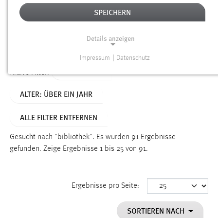
SPEICHERN
Alter
Details anzeigen
SUCHEN
Impressum
|
Datenschutz
NOTWENDIGE COOKIES
TYP: SEITEN
Aktive Filter:
Notwendige Cookies ermöglichen grundlegende
ALTER: ÜBER EIN JAHR
Funktionen und sind für die einwandfreie Funktion der
Website erforderlich.
ALLE FILTER ENTFERNEN
Einverständnis
Gesucht nach "bibliothek".
Es wurden 91 Ergebnisse
Name:
gefunden.
Zeige Ergebnisse 1 bis 25 von 91.
cookie_consent
Zweck:
Ergebnisse pro Seite:
Dieser Cookie speichert die ausgewählten Einverständnis-
Optionen des Benutzers
SORTIEREN NACH
Cookie Laufzeit: