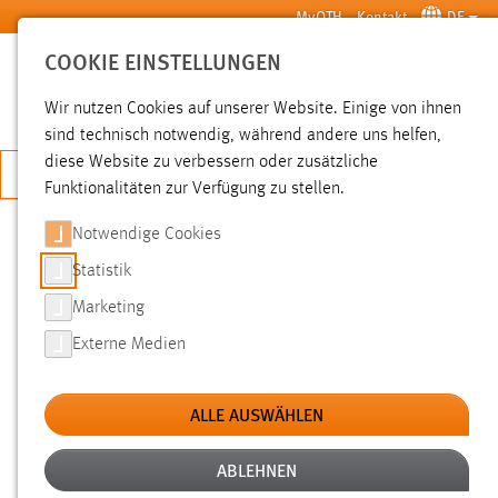
Zum Hauptinhalt springen
MyOTH
Kontakt
DE
COOKIE EINSTELLUNGEN
SUCHE
Wir nutzen Cookies auf unserer Website. Einige von ihnen
sind technisch notwendig, während andere uns helfen,
diese Website zu verbessern oder zusätzliche
JETZT BEWERBEN
Funktionalitäten zur Verfügung zu stellen.
Notwendige Cookies
SUCHE
Statistik
Marketing
FILTER
Externe Medien
Typ
ALLE AUSWÄHLEN
Erstellungsdatum
ABLEHNEN