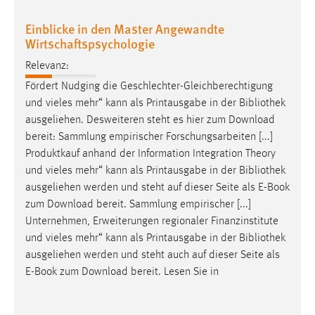
Zweck:
Einblicke in den Master Angewandte
Dieser Cookie ist notwendig um sich an der Website
Wirtschaftspsychologie
einloggen zu können.
Relevanz:
Cookie Laufzeit:
24 Stunden
Fördert Nudging die Geschlechter-Gleichberechtigung
und vieles mehr“ kann als Printausgabe in der
Bibliothek
ausgeliehen. Desweiteren steht es hier zum Download
bereit: Sammlung empirischer Forschungsarbeiten [...]
STATISTIK
Produktkauf anhand der Information Integration Theory
Statistik Cookies erfassen Informationen anonym.
und vieles mehr“ kann als Printausgabe in der
Bibliothek
Diese Informationen helfen uns zu verstehen, wie
ausgeliehen werden und steht auf dieser Seite als E-Book
unsere Besucher unsere Website nutzen.
zum Download bereit. Sammlung empirischer [...]
Unternehmen, Erweiterungen regionaler Finanzinstitute
Matomo
und vieles mehr“ kann als Printausgabe in der
Bibliothek
ausgeliehen werden und steht auch auf dieser Seite als
Name:
E-Book zum Download bereit. Lesen Sie in
_pk_ref, _pk_cvar, _pk_id, _pk_ses
Zweck:
Zugriffsstatistik