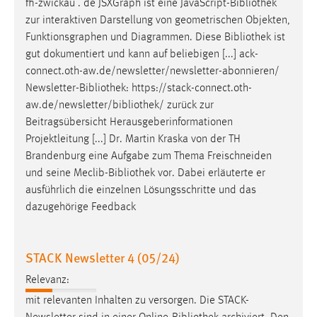
fh-zwickau . de JSXGraph ist eine JavaScript-
Bibliothek
EXTERNE MEDIEN
zur interaktiven Darstellung von geometrischen Objekten,
Um Inhalte von Videoplattformen und Social Media
Funktionsgraphen und Diagrammen. Diese
Bibliothek
ist
Plattformen anzeigen zu können, werden von diesen
gut dokumentiert und kann auf beliebigen [...] ack-
externen Medien Cookies gesetzt.
connect.oth-aw.de/newsletter/newsletter-abonnieren/
Newsletter-
Bibliothek
: https://stack-connect.oth-
YouTube
aw.de/newsletter/
bibliothek
/ zurück zur
Beitragsübersicht Herausgeberinformationen
Vimeo
Projektleitung [...] Dr. Martin Kraska von der TH
Brandenburg eine Aufgabe zum Thema Freischneiden
und seine Meclib-
Bibliothek
vor. Dabei erläuterte er
ausführlich die einzelnen Lösungsschritte und das
dazugehörige Feedback
STACK Newsletter 4 (05/24)
Relevanz:
mit relevanten Inhalten zu versorgen. Die STACK-