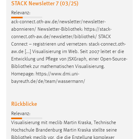
STACK Newsletter 7 (03/25)
Cookie Laufzeit:
Relevanz:
Max. 13 Monate
ack-connect.oth-aw.de/newsletter/newsletter-
abonnieren/ Newsletter-
Bibliothek
: https://stack-
connect.oth-aw.de/newsletter/
bibliothek
/ STACK
MARKETING
Connect – registrieren und vernetzen: stack-connect.oth-
aw.de [...] Visualisierung im Web. Seit 2007 leitet er die
Marketing Cookies werden von Drittanbietern
Entwicklung und Pflege von JSXGraph, einer Open-Source-
verwendet, um personalisierte Werbung anzuzeigen.
Bibliothek
zur mathematischen Visualisierung.
Sie tun dies, indem sie Besucher über Websites
Homepage: https://www.dmi.uni-
hinweg verfolgen.
bayreuth.de/de/team/wassermann/
Google Ads
Name:
Rückblicke
_gcl_au
Relevanz:
Anbieter:
Visualisierung mit meclib Martin Kraska, Technische
Google Ireland Limited
Hochschule Brandenburg Martin Kraska stellte seine
Bibliothek
meclib vor, die die Erstellung komplexer
Zweck: