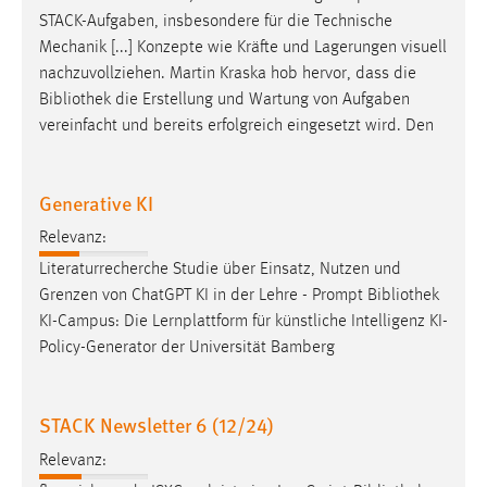
STACK-Aufgaben, insbesondere für die Technische
Conversion-Tracking
Mechanik [...] Konzepte wie Kräfte und Lagerungen visuell
Cookie Laufzeit:
nachzuvollziehen. Martin Kraska hob hervor, dass die
3 Monate
Bibliothek
die Erstellung und Wartung von Aufgaben
vereinfacht und bereits erfolgreich eingesetzt wird. Den
Facebook Pixel
Name:
Generative KI
_fbp
Relevanz:
Anbieter:
Literaturrecherche Studie über Einsatz, Nutzen und
Facebook
Grenzen von ChatGPT KI in der Lehre - Prompt
Bibliothek
Zweck:
KI-Campus: Die Lernplattform für künstliche Intelligenz KI-
Conversion-Tracking
Policy-Generator der Universität Bamberg
Cookie Laufzeit:
3 Monate
STACK Newsletter 6 (12/24)
Relevanz: