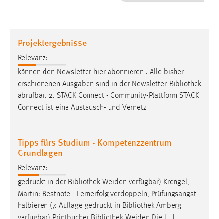
1 Jahr
Performance
Projektergebnisse
Name:
Relevanz:
staticfilecache
können den Newsletter hier abonnieren . Alle bisher
erschienenen Ausgaben sind in der Newsletter-
Bibliothek
Zweck:
abrufbar. 2. STACK Connect - Community-Plattform STACK
Für performante Seitenauslieferung wird in diesem Cookie
gespeichert, ob man eingeloggt ist.
Connect ist eine Austausch- und Vernetz
Sprachpräferenz
Tipps fürs Studium - Kompetenzzentrum
Grundlagen
Name:
site-language-preference
Relevanz:
Zweck:
gedruckt in der
Bibliothek
Weiden verfügbar) Krengel,
Das Cookie speichert die gewählte Sprache der Website.
Martin: Bestnote - Lernerfolg verdoppeln, Prüfungsangst
halbieren (7. Auflage gedruckt in
Bibliothek
Amberg
Cookie Laufzeit:
verfügbar) Printbücher
Bibliothek
Weiden Die [...]