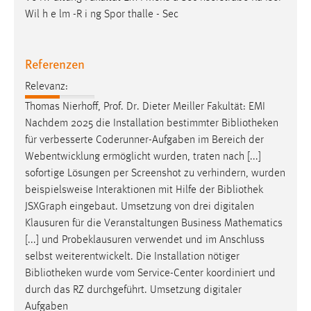
30 Tage
Wil h e lm -R i ng Spor thalle - Sec
Chat
Referenzen
Name:
Relevanz:
MibewSessionID, MIBEW_UserID, mibew_locale, mibew-
chat-frame-style-5e9dbeb1811c0446
Thomas Nierhoff, Prof. Dr. Dieter Meiller Fakultät: EMI
Nachdem 2025 die Installation bestimmter
Bibliotheken
Zweck:
für verbesserte Coderunner-Aufgaben im Bereich der
Wird benötigt um die Chatfunktion nutzen zu können.
Webentwicklung ermöglicht wurden, traten nach [...]
Cookie Laufzeit:
sofortige Lösungen per Screenshot zu verhindern, wurden
MibewSessionID, mibew-chat-frame-style-
beispielsweise Interaktionen mit Hilfe der
Bibliothek
5e9dbeb1811c0446 = Sitzungslaufzeit, mibew_locale = 3
JSXGraph eingebaut. Umsetzung von drei digitalen
Jahre, MIBEW_UserID = 1 Jahr
Klausuren für die Veranstaltungen Business Mathematics
[...] und Probeklausuren verwendet und im Anschluss
Login
selbst weiterentwickelt. Die Installation nötiger
Bibliotheken
wurde vom Service-Center koordiniert und
Name:
durch das RZ durchgeführt. Umsetzung digitaler
fe_user, be_user, be_lastLoginProvider
Aufgaben