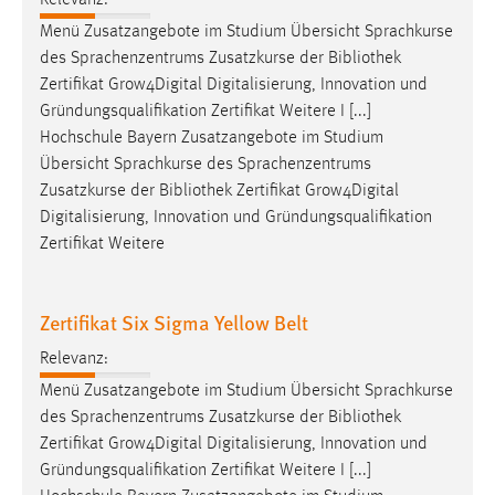
Relevanz:
Conversion-Tracking
Menü Zusatzangebote im Studium Übersicht Sprachkurse
des Sprachenzentrums Zusatzkurse der
Bibliothek
Cookie Laufzeit:
Zertifikat Grow4Digital Digitalisierung, Innovation und
3 Monate
Gründungsqualifikation Zertifikat Weitere I [...]
Hochschule Bayern Zusatzangebote im Studium
Facebook Pixel
Übersicht Sprachkurse des Sprachenzentrums
Zusatzkurse der
Bibliothek
Zertifikat Grow4Digital
Name:
Digitalisierung, Innovation und Gründungsqualifikation
_fbp
Zertifikat Weitere
Anbieter:
Facebook
Zertifikat Six Sigma Yellow Belt
Zweck:
Conversion-Tracking
Relevanz:
Menü Zusatzangebote im Studium Übersicht Sprachkurse
Cookie Laufzeit:
3 Monate
des Sprachenzentrums Zusatzkurse der
Bibliothek
Zertifikat Grow4Digital Digitalisierung, Innovation und
Gründungsqualifikation Zertifikat Weitere I [...]