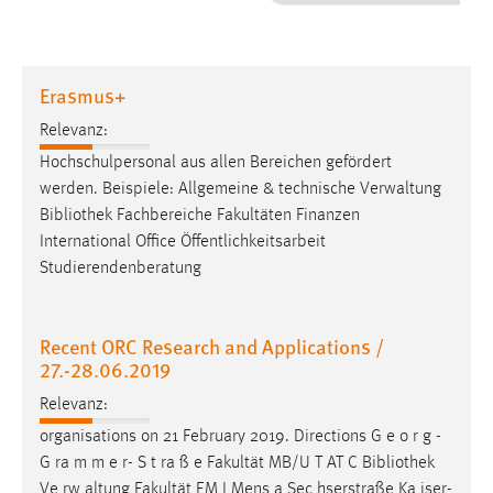
1 Jahr
Performance
Erasmus+
Name:
Relevanz:
staticfilecache
Hochschulpersonal aus allen Bereichen gefördert
werden. Beispiele: Allgemeine & technische Verwaltung
Zweck:
Bibliothek
Fachbereiche Fakultäten Finanzen
Für performante Seitenauslieferung wird in diesem Cookie
gespeichert, ob man eingeloggt ist.
International Office Öffentlichkeitsarbeit
Studierendenberatung
Sprachpräferenz
Recent ORC Research and Applications /
Name:
27.-28.06.2019
site-language-preference
Relevanz:
Zweck:
Das Cookie speichert die gewählte Sprache der Website.
organisations on 21 February 2019. Directions G e o r g -
G ra m m e r- S t ra ß e Fakultät MB/U T AT C
Bibliothek
Cookie Laufzeit:
Ve rw altung Fakultät EM I Mens a Sec hserstraße Ka iser-