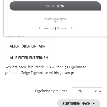
SPEICHERN
Alter
Details anzeigen
SUCHEN
Impressum
|
Datenschutz
NOTWENDIGE COOKIES
TYP: SEITEN
Aktive Filter:
Notwendige Cookies ermöglichen grundlegende
ALTER: ÜBER EIN JAHR
Funktionen und sind für die einwandfreie Funktion der
Website erforderlich.
ALLE FILTER ENTFERNEN
Einverständnis
Gesucht nach "bibliothek".
Es wurden 91 Ergebnisse
Name:
gefunden.
Zeige Ergebnisse 26 bis 50 von 91.
cookie_consent
Zweck:
Ergebnisse pro Seite:
Dieser Cookie speichert die ausgewählten Einverständnis-
Optionen des Benutzers
SORTIEREN NACH
Cookie Laufzeit: