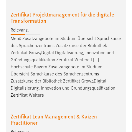
Cookie Laufzeit:
Zertifikat Projektmanagement für die digitale
Max. 13 Monate
Transformation
Relevanz:
Menü Zusatzangebote im Studium Übersicht Sprachkurse
MARKETING
des Sprachenzentrums Zusatzkurse der
Bibliothek
Marketing Cookies werden von Drittanbietern
Zertifikat Grow4Digital Digitalisierung, Innovation und
verwendet, um personalisierte Werbung anzuzeigen.
Gründungsqualifikation Zertifikat Weitere I [...]
Sie tun dies, indem sie Besucher über Websites
Hochschule Bayern Zusatzangebote im Studium
hinweg verfolgen.
Übersicht Sprachkurse des Sprachenzentrums
Zusatzkurse der
Bibliothek
Zertifikat Grow4Digital
Google Ads
Digitalisierung, Innovation und Gründungsqualifikation
Zertifikat Weitere
Name:
_gcl_au
Anbieter:
Zertifikat Lean Management & Kaizen
Google Ireland Limited
Practitioner
Zweck: