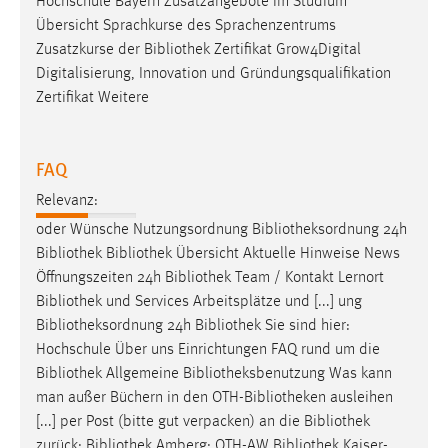
Hochschule Bayern Zusatzangebote im Studium
EXTERNE MEDIEN
Übersicht Sprachkurse des Sprachenzentrums
Um Inhalte von Videoplattformen und Social Media
Zusatzkurse der
Bibliothek
Zertifikat Grow4Digital
Plattformen anzeigen zu können, werden von diesen
Digitalisierung, Innovation und Gründungsqualifikation
externen Medien Cookies gesetzt.
Zertifikat Weitere
YouTube
FAQ
Vimeo
Relevanz:
oder Wünsche Nutzungsordnung
Bibliotheksordnung
24h
Bibliothek
Bibliothek
Übersicht Aktuelle Hinweise News
Öffnungszeiten 24h
Bibliothek
Team / Kontakt Lernort
Bibliothek
und Services Arbeitsplätze und [...] ung
Bibliotheksordnung
24h
Bibliothek
Sie sind hier:
Hochschule Über uns Einrichtungen FAQ rund um die
Bibliothek
Allgemeine
Bibliotheksbenutzung
Was kann
man außer Büchern in den OTH-
Bibliotheken
ausleihen
[...] per Post (bitte gut verpacken) an die
Bibliothek
zurück:
Bibliothek
Amberg: OTH-AW
Bibliothek
Kaiser-