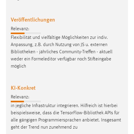
Zweck:
Dieser Cookie ist notwendig um sich an der Website
Veröffentlichungen
einloggen zu können.
Cookie Laufzeit:
Relevanz:
24 Stunden
Flexibilität und vielfältige Möglichkeiten zur indiv.
Anpassung, z.B. durch Nutzung von JS u. externen
Bibliotheken
- jährliches Community-Treffen - aktuell
STATISTIK
weder ein Formeleditor verfügbar noch Stifteingabe
möglich
Statistik Cookies erfassen Informationen anonym.
Diese Informationen helfen uns zu verstehen, wie
unsere Besucher unsere Website nutzen.
KI-Konkret
Matomo
Relevanz:
in jegliche Infrastruktur integrieren. Hilfreich ist hierbei
Name:
beispielsweise, dass die TensorFlow-
Bibliothek
APIs für
_pk_ref, _pk_cvar, _pk_id, _pk_ses
alle gängigen Programmiersprachen anbietet. Insgesamt
Zweck:
geht der Trend nun zunehmend zu
Zugriffsstatistik