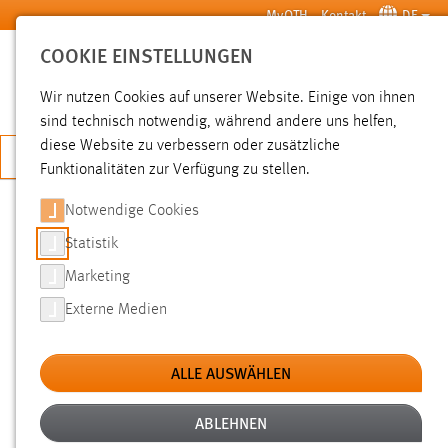
Zum Hauptinhalt springen
MyOTH
Kontakt
DE
COOKIE EINSTELLUNGEN
SUCHE
Wir nutzen Cookies auf unserer Website. Einige von ihnen
sind technisch notwendig, während andere uns helfen,
diese Website zu verbessern oder zusätzliche
JETZT BEWERBEN
Funktionalitäten zur Verfügung zu stellen.
Notwendige Cookies
SUCHE
Statistik
Marketing
FILTER
Externe Medien
Typ
ALLE AUSWÄHLEN
Erstellungsdatum
ABLEHNEN