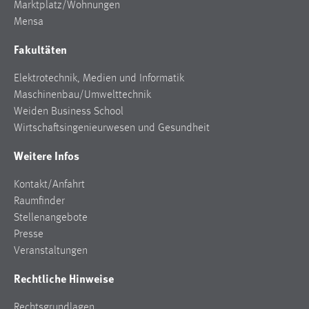
30 Tage
Marktplatz/Wohnungen
Mensa
Chat
Fakultäten
Name:
Elektrotechnik, Medien und Informatik
MibewSessionID, MIBEW_UserID, mibew_locale, mibew-
Maschinenbau/Umwelttechnik
chat-frame-style-5e9dbeb1811c0446
Weiden Business School
Zweck:
Wirtschaftsingenieurwesen und Gesundheit
Wird benötigt um die Chatfunktion nutzen zu können.
Weitere Infos
Cookie Laufzeit:
MibewSessionID, mibew-chat-frame-style-
Kontakt/Anfahrt
5e9dbeb1811c0446 = Sitzungslaufzeit, mibew_locale = 3
Raumfinder
Jahre, MIBEW_UserID = 1 Jahr
Stellenangebote
Presse
Login
Veranstaltungen
Rechtliche Hinweise
Name:
fe_user, be_user, be_lastLoginProvider
Rechtsgrundlagen