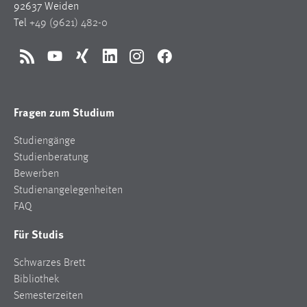
92637 Weiden
1 Jahr
Tel
+49 (9621) 482-0
Performance
RSS
YouTube
Xing
LinkedIn
Instagram
Facebook
Name:
staticfilecache
Fragen zum Studium
Zweck:
Für performante Seitenauslieferung wird in diesem Cookie
Studiengänge
gespeichert, ob man eingeloggt ist.
Studienberatung
Bewerben
Sprachpräferenz
Studienangelegenheiten
FAQ
Name:
site-language-preference
Für Studis
Zweck:
Schwarzes Brett
Das Cookie speichert die gewählte Sprache der Website.
Bibliothek
Semesterzeiten
Cookie Laufzeit: