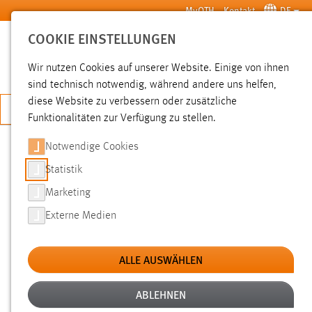
Zum Hauptinhalt springen
MyOTH
Kontakt
DE
COOKIE EINSTELLUNGEN
SUCHE
Wir nutzen Cookies auf unserer Website. Einige von ihnen
sind technisch notwendig, während andere uns helfen,
diese Website zu verbessern oder zusätzliche
JETZT BEWERBEN
Funktionalitäten zur Verfügung zu stellen.
Notwendige Cookies
SUCHE
Statistik
Marketing
FILTER
Externe Medien
Erstellungsdatum
ALLE AUSWÄHLEN
SUCHEN
ABLEHNEN