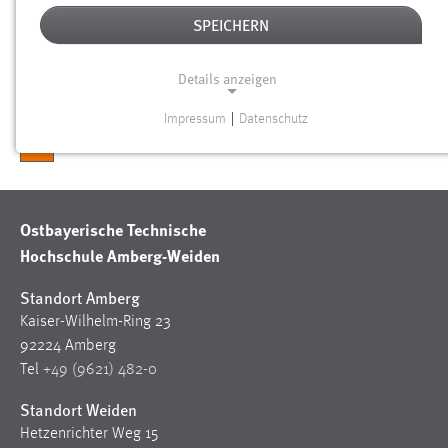
Gesucht nach "bibliothek".
SPEICHERN
Details anzeigen
Impressum
|
Datenschutz
NOTWENDIGE COOKIES
1
Notwendige Cookies ermöglichen grundlegende
Funktionen und sind für die einwandfreie Funktion der
Website erforderlich.
Ostbayerische Technische
Hochschule Amberg-Weiden
Einverständnis
Standort Amberg
Name:
Kaiser-Wilhelm-Ring 23
cookie_consent
92224 Amberg
Zweck:
Tel
+49 (9621) 482-0
Dieser Cookie speichert die ausgewählten Einverständnis-
Standort Weiden
Optionen des Benutzers
Hetzenrichter Weg 15
Cookie Laufzeit: