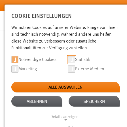
Zum Hauptinhalt springen
COOKIE EINSTELLUNGEN
Wir nutzen Cookies auf unserer Website. Einige von ihnen
sind technisch notwendig, während andere uns helfen,
diese Website zu verbessern oder zusätzliche
SUCHE
Funktionalitäten zur Verfügung zu stellen.
Notwendige Cookies
Statistik
Marketing
Externe Medien
ALLE AUSWÄHLEN
TYP: SEITEN
ALTER: 6 MONATE BIS 1 J
Aktive Filter:
ABLEHNEN
SPEICHERN
Gesucht nach "bibliothek".
Es wurden 3 Ergebnisse gefund
Details anzeigen