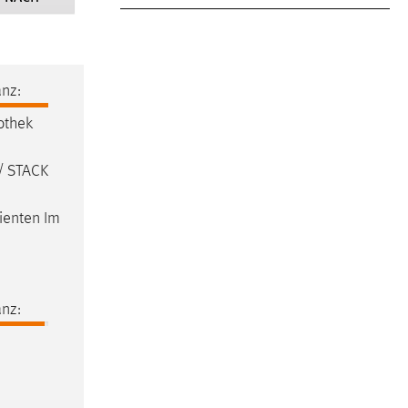
nz:
othek
/ STACK
ienten Im
nz: