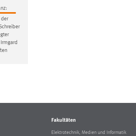
nz:
 der
Schreiber
gter
 Irmgard
ften
Fakultäten
Elektrotechnik, Medien und Informatik