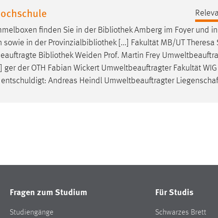
Hochschule
Releva
melboxen finden Sie in der
Bibliothek
Amberg im Foyer und in
owie in der Provinzialbibliothek [...] Fakultät MB/UT Theresa 
beauftragte
Bibliothek
Weiden Prof. Martin Frey Umweltbeauftra
] ger der OTH Fabian Wickert Umweltbeauftragter Fakultät WIG
 entschuldigt: Andreas Heindl Umweltbeauftragter Liegenscha
Fragen zum Studium
Für Studis
Studiengänge
Schwarzes Brett