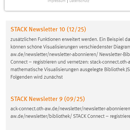
Impressum
|
Datenschutz
NOTWENDIGE COOKIES
Notwendige Cookies ermöglichen grundlegende
Funktionen und sind für die einwandfreie Funktion der
STACK Newsletter 10 (12/25)
Website erforderlich.
zusätzlichen Funktionen erweitert werden. Ein Beispiel da
Einverständnis
können schöne Visualisierungen verschiedenster Diagram
aw.de/newsletter/newsletter-abonnieren/ Newsletter-
Bib
Name:
cookie_consent
Connect – registrieren und vernetzen: stack-connect.oth-aw
Zweck:
Dieser Cookie speichert die
mathematische Visualisierungen ausgelegte
Bibliothek
JS
ausgewählten Einverständnis-Optionen
Folgenden wird zunächst
des Benutzers
Cookie Laufzeit:
1 Jahr
STACK Newsletter 9 (09/25)
Performance
ack-connect.oth-aw.de/newsletter/newsletter-abonnieren
aw.de/newsletter/
bibliothek
/ STACK Connect – registrier
Name:
staticfilecache
Zweck:
Für performante Seitenauslieferung wird