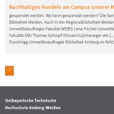
in diesem Cookie gespeichert, ob man
Nachhaltiges Handeln am Campus unserer 
eingeloggt ist.
gespendet werden. Wo kann gespendet werden? Die Sam
Bibliothek
Weiden. Auch in der Regionalbibliothek Weiden s
Sprachpräferenz
Umweltbeauftragte Fakultät WEBIS Lena Fischer Umwelt
Name:
site-language-preference
Fakultät EMI Thomas Schröpf Klimaschutzmanager der [...
Puschnigg Umweltbeauftragte
Bibliothek
Amberg es fehlt
Zweck:
Das Cookie speichert die gewählte
Sprache der Website.
Cookie Laufzeit:
30 Tage
1
Chat
Name:
MibewSessionID, MIBEW_UserID,
mibew_locale, mibew-chat-frame-style-
5e9dbeb1811c0446
Ostbayerische Technische
Zweck:
Wird benötigt um die Chatfunktion
Hochschule Amberg-Weiden
nutzen zu können.