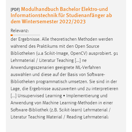
EXTERNE MEDIEN
Modulhandbuch Bachelor Elektro-und
[PDF]
Um Inhalte von Videoplattformen und Social Media
Informationstechnik für Studienanfänger ab
Plattformen anzeigen zu können, werden von diesen
dem Wintersemester 2022/2023
externen Medien Cookies gesetzt.
Relevanz:
YouTube
der Ergebnisse. Alle theoretischen Methoden werden
während des Praktikums mit den Open Source
Bibliotheken
(u.a Scikit-Image, OpenCV) ausprobiert. 91
Vimeo
Lehrmaterial / Literatur Teaching [...] ne
Anwendungsszenarien geeignete ML-Verfahren
auswählen und diese auf der Basis von Software-
Bibliotheken
programmatisch umsetzen. Sie sind in der
Lage, die Ergebnisse auszuwerten und zu interpretieren
[...] Unsupervised Learning • Implementierung und
Anwendung von Machine Learning-Methoden in einer
Software-
Bibliothek
(z.B. Scikit-learn) Lehrmaterial /
Literatur Teaching Material / Reading Lehrmaterial: