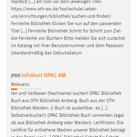
mailto:b [...] am Icon vor dem jeweiligen Titel:
https://www.oth-aw.de/hochschule/ueber-
uns/einrichtungen/bibliothek/suchen-und-finden
/
Fernleihe
Bibliothek
Klicken Sie nun auf den passenden
Titel [...] Fernleihe
Bibliothek
Schritt für Schritt zum Ziel-
die Fernleihe von Büchern Bitte melden Sie sich zunächst
im Katalog mit Ihrer Benutzernummer und dem Passwort
(standardmäßig das Geburtsdatum
Infoblatt OPAC AM
[PDF]
Relevanz:
ten und Verfasser (Nachname) suchen! OPAC
Bibliothek
Buch aus OTH
Bibliothek
Amberg: Buch aus der OTH
Bibliothek
Weiden: 1) Buch ist ausleihbar, es [...]
Selbstverbucher!) OPAC
Bibliothek
Buch vormerken (egal
ob aus
Bibliothek
Amberg oder Weiden): Leihfristen: Die
Leihfrist für entliehene Medien unserer
Bibliothek
beträgt