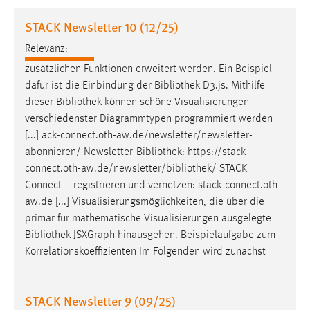
1 Jahr
STACK Newsletter 10 (12/25)
Relevanz:
Performance
zusätzlichen Funktionen erweitert werden. Ein Beispiel
Name:
dafür ist die Einbindung der
Bibliothek
D3.js. Mithilfe
staticfilecache
dieser
Bibliothek
können schöne Visualisierungen
verschiedenster Diagrammtypen programmiert werden
Zweck:
[...] ack-connect.oth-aw.de/newsletter/newsletter-
Für performante Seitenauslieferung wird in diesem Cookie
gespeichert, ob man eingeloggt ist.
abonnieren/ Newsletter-
Bibliothek
: https://stack-
connect.oth-aw.de/newsletter/
bibliothek
/ STACK
Connect – registrieren und vernetzen: stack-connect.oth-
Sprachpräferenz
aw.de [...] Visualisierungsmöglichkeiten, die über die
Name:
primär für mathematische Visualisierungen ausgelegte
site-language-preference
Bibliothek
JSXGraph hinausgehen. Beispielaufgabe zum
Korrelationskoeffizienten Im Folgenden wird zunächst
Zweck:
Das Cookie speichert die gewählte Sprache der Website.
STACK Newsletter 9 (09/25)
Cookie Laufzeit: