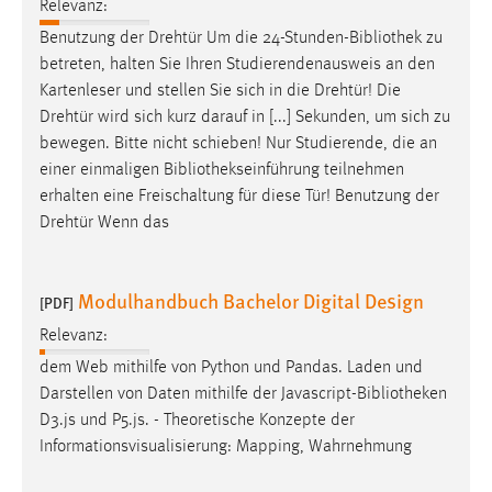
Relevanz:
Conversion-Tracking
Benutzung der Drehtür Um die 24-Stunden-
Bibliothek
zu
Cookie Laufzeit:
betreten, halten Sie Ihren Studierendenausweis an den
3 Monate
Kartenleser und stellen Sie sich in die Drehtür! Die
Drehtür wird sich kurz darauf in [...] Sekunden, um sich zu
bewegen. Bitte nicht schieben! Nur Studierende, die an
Facebook Pixel
einer einmaligen
Bibliothekseinführung
teilnehmen
Name:
erhalten eine Freischaltung für diese Tür! Benutzung der
_fbp
Drehtür Wenn das
Anbieter:
Facebook
Modulhandbuch Bachelor Digital Design
[PDF]
Zweck:
Relevanz:
Conversion-Tracking
dem Web mithilfe von Python und Pandas. Laden und
Cookie Laufzeit:
Darstellen von Daten mithilfe der Javascript-
Bibliotheken
3 Monate
D3.js und P5.js. - Theoretische Konzepte der
Informationsvisualisierung: Mapping, Wahrnehmung