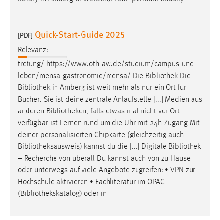
Quick-Start-Guide 2025
[PDF]
Relevanz:
tretung/ https://www.oth-aw.de/studium/campus-und-
leben/mensa-gastronomie/mensa/ Die
Bibliothek
Die
Bibliothek
in Amberg ist weit mehr als nur ein Ort für
Bücher. Sie ist deine zentrale Anlaufstelle [...] Medien aus
anderen
Bibliotheken
, falls etwas mal nicht vor Ort
verfügbar ist Lernen rund um die Uhr mit 24h-Zugang Mit
deiner personalisierten Chipkarte (gleichzeitig auch
Bibliotheksausweis
) kannst du die [...] Digitale
Bibliothek
– Recherche von überall Du kannst auch von zu Hause
oder unterwegs auf viele Angebote zugreifen: • VPN zur
Hochschule aktivieren • Fachliteratur im OPAC
(
Bibliothekskatalog
) oder in