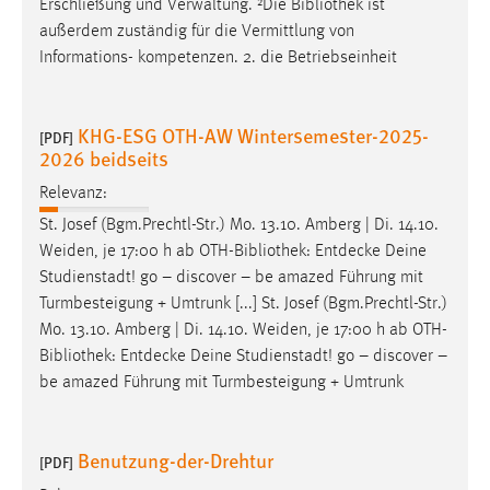
Erschließung und Verwaltung. ²Die
Bibliothek
ist
außerdem zuständig für die Vermittlung von
Cookie Laufzeit:
Informations- kompetenzen. 2. die Betriebseinheit
Max. 13 Monate
KHG-ESG OTH-AW Wintersemester-2025-
[PDF]
MARKETING
2026 beidseits
Marketing Cookies werden von Drittanbietern
Relevanz:
verwendet, um personalisierte Werbung anzuzeigen.
St. Josef (Bgm.Prechtl-Str.) Mo. 13.10. Amberg | Di. 14.10.
Sie tun dies, indem sie Besucher über Websites
Weiden, je 17:00 h ab OTH-
Bibliothek
: Entdecke Deine
hinweg verfolgen.
Studienstadt! go – discover – be amazed Führung mit
Turmbesteigung + Umtrunk [...] St. Josef (Bgm.Prechtl-Str.)
Google Ads
Mo. 13.10. Amberg | Di. 14.10. Weiden, je 17:00 h ab OTH-
Bibliothek
: Entdecke Deine Studienstadt! go – discover –
Name:
be amazed Führung mit Turmbesteigung + Umtrunk
_gcl_au
Anbieter:
Google Ireland Limited
Benutzung-der-Drehtur
[PDF]
Zweck: