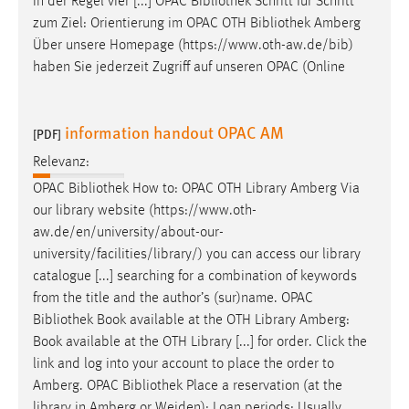
in der Regel vier [...] OPAC
Bibliothek
Schritt für Schritt
zum Ziel: Orientierung im OPAC OTH
Bibliothek
Amberg
Über unsere Homepage (https://www.oth-aw.de/bib)
haben Sie jederzeit Zugriff auf unseren OPAC (Online
information handout OPAC AM
[PDF]
Relevanz:
OPAC
Bibliothek
How to: OPAC OTH Library Amberg Via
our library website (https://www.oth-
aw.de/en/university/about-our-
university/facilities/library/) you can access our library
catalogue [...] searching for a combination of keywords
from the title and the author’s (sur)name. OPAC
Bibliothek
Book available at the OTH Library Amberg:
Book available at the OTH Library [...] for order. Click the
link and log into your account to place the order to
Amberg. OPAC
Bibliothek
Place a reservation (at the
library in Amberg or Weiden): Loan periods: Usually