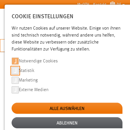
Zum Hauptinhalt springen
MyOTH
Kontakt
DE
COOKIE EINSTELLUNGEN
SUCHE
Wir nutzen Cookies auf unserer Website. Einige von ihnen
sind technisch notwendig, während andere uns helfen,
diese Website zu verbessern oder zusätzliche
JETZT BEWERBEN
Funktionalitäten zur Verfügung zu stellen.
Notwendige Cookies
SUCHE
Statistik
Marketing
FILTER
Externe Medien
Typ
ALLE AUSWÄHLEN
Erstellungsdatum
ABLEHNEN