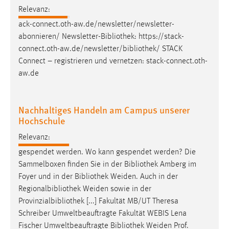
30 Tage
Relevanz:
ack-connect.oth-aw.de/newsletter/newsletter-
Chat
abonnieren/ Newsletter-
Bibliothek
: https://stack-
connect.oth-aw.de/newsletter/
bibliothek
/ STACK
Name:
Connect – registrieren und vernetzen: stack-connect.oth-
MibewSessionID, MIBEW_UserID, mibew_locale, mibew-
aw.de
chat-frame-style-5e9dbeb1811c0446
Zweck:
Wird benötigt um die Chatfunktion nutzen zu können.
Nachhaltiges Handeln am Campus unserer
Hochschule
Cookie Laufzeit:
MibewSessionID, mibew-chat-frame-style-
Relevanz:
5e9dbeb1811c0446 = Sitzungslaufzeit, mibew_locale = 3
gespendet werden. Wo kann gespendet werden? Die
Jahre, MIBEW_UserID = 1 Jahr
Sammelboxen finden Sie in der
Bibliothek
Amberg im
Foyer und in der
Bibliothek
Weiden. Auch in der
Login
Regionalbibliothek Weiden sowie in der
Provinzialbibliothek [...] Fakultät MB/UT Theresa
Name:
Schreiber Umweltbeauftragte Fakultät WEBIS Lena
fe_user, be_user, be_lastLoginProvider
Fischer Umweltbeauftragte
Bibliothek
Weiden Prof.