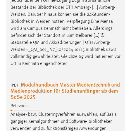
jedoch über den Online-Zugang Zugriff auf sämtliche
Bestände der
Bibliothek
der OTH Amberg- [...] Amberg-
Weiden. Darüber hinaus können sie die 24-Stunden-
Bibliothek
in Weiden nutzen. Verpflegung Eine Mensa
wird am Campus Kemnath nicht betrieben. Allerdings
befindet sich der Standort in unmittelbarer [...] ©
Stabsstelle QM und Akkreditierungen | OTH Amberg-
Weiden F_QM_001_ V7_10/2024 10/15
Bibliothek
usw.)
vollständig gewährleistet. Gleichzeitig wird mit einem vor
Ort in Kemnath eingerichteten
Modulhandbuch Master Medientechnik und
[PDF]
Medienproduktion für Studienanfänger ab dem
SoSe 2025
Relevanz:
Analyse- bzw. Clusteringverfahren auswählen, auf Basis
gängiger Kernalgorithmen und Software-
bibliotheken
verwenden und zu funktionsfähigen Anwendungen