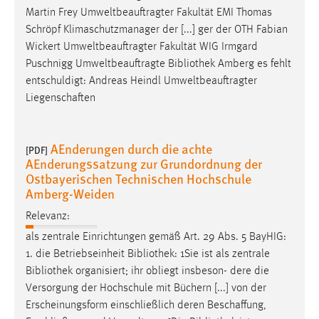
Zweck:
Martin Frey Umweltbeauftragter Fakultät EMI Thomas
Dieser Cookie ist notwendig um sich an der Website
Schröpf Klimaschutzmanager der [...] ger der OTH Fabian
einloggen zu können.
Wickert Umweltbeauftragter Fakultät WIG Irmgard
Puschnigg Umweltbeauftragte
Bibliothek
Amberg es fehlt
Cookie Laufzeit:
entschuldigt: Andreas Heindl Umweltbeauftragter
24 Stunden
Liegenschaften
STATISTIK
AEnderungen durch die achte
[PDF]
AEnderungssatzung zur Grundordnung der
Statistik Cookies erfassen Informationen anonym.
Ostbayerischen Technischen Hochschule
Diese Informationen helfen uns zu verstehen, wie
Amberg-Weiden
unsere Besucher unsere Website nutzen.
Relevanz:
Matomo
als zentrale Einrichtungen gemäß Art. 29 Abs. 5 BayHIG:
1. die Betriebseinheit
Bibliothek
: 1Sie ist als zentrale
Name:
Bibliothek
organisiert; ihr obliegt insbeson- dere die
_pk_ref, _pk_cvar, _pk_id, _pk_ses
Versorgung der Hochschule mit Büchern [...] von der
Zweck:
Erscheinungsform einschließlich deren Beschaffung,
Zugriffsstatistik