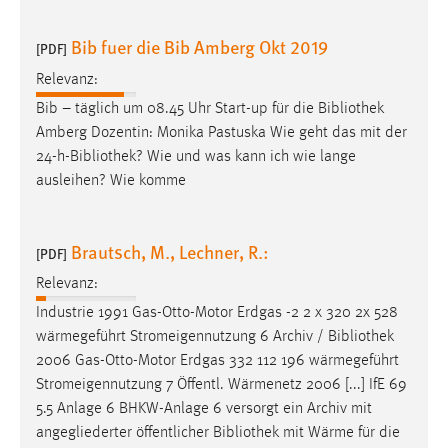
30 Tage
Bib fuer die Bib Amberg Okt 2019
[PDF]
Chat
Relevanz:
Name:
Bib – täglich um 08.45 Uhr Start-up für die
Bibliothek
MibewSessionID, MIBEW_UserID, mibew_locale, mibew-
Amberg Dozentin: Monika Pastuska Wie geht das mit der
chat-frame-style-5e9dbeb1811c0446
24-h-
Bibliothek
? Wie und was kann ich wie lange
ausleihen? Wie komme
Zweck:
Wird benötigt um die Chatfunktion nutzen zu können.
Cookie Laufzeit:
Brautsch, M., Lechner, R.:
[PDF]
MibewSessionID, mibew-chat-frame-style-
Relevanz:
5e9dbeb1811c0446 = Sitzungslaufzeit, mibew_locale = 3
Jahre, MIBEW_UserID = 1 Jahr
Industrie 1991 Gas-Otto-Motor Erdgas -2 2 x 320 2x 528
wärmegeführt Stromeigennutzung 6 Archiv /
Bibliothek
2006 Gas-Otto-Motor Erdgas 332 112 196 wärmegeführt
Login
Stromeigennutzung 7 Öffentl. Wärmenetz 2006 [...] IfE 69
Name:
5.5 Anlage 6 BHKW-Anlage 6 versorgt ein Archiv mit
fe_user, be_user, be_lastLoginProvider
angegliederter öffentlicher
Bibliothek
mit Wärme für die