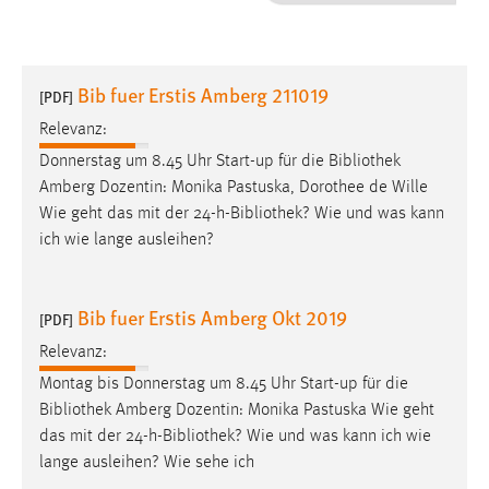
1 Jahr
Performance
Bib fuer Erstis Amberg 211019
[PDF]
Name:
Relevanz:
staticfilecache
Donnerstag um 8.45 Uhr Start-up für die
Bibliothek
Amberg Dozentin: Monika Pastuska, Dorothee de Wille
Zweck:
Wie geht das mit der 24-h-
Bibliothek
? Wie und was kann
Für performante Seitenauslieferung wird in diesem Cookie
gespeichert, ob man eingeloggt ist.
ich wie lange ausleihen?
Sprachpräferenz
Bib fuer Erstis Amberg Okt 2019
[PDF]
Name:
Relevanz:
site-language-preference
Montag bis Donnerstag um 8.45 Uhr Start-up für die
Zweck:
Bibliothek
Amberg Dozentin: Monika Pastuska Wie geht
Das Cookie speichert die gewählte Sprache der Website.
das mit der 24-h-
Bibliothek
? Wie und was kann ich wie
lange ausleihen? Wie sehe ich
Cookie Laufzeit: