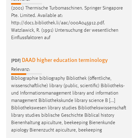
Conversion-Tracking
(2001) Thermische Turbomaschinen. Springer Singapore
Pte. Limited. Available at:
Cookie Laufzeit:
http://doc1.
bibliothek
.li/aac/000A045912.pdf.
3 Monate
Watzlawick, R. (1991) Untersuchung der wesentlichen
Einflussfaktoren auf
Facebook Pixel
Name:
DAAD higher education terminology
[PDF]
_fbp
Relevanz:
Anbieter:
Bibliographie bibliography
Bibliothek
(öffentliche,
Facebook
wissenschaftliche) library (public, scientific)
Bibliotheks
-
Zweck:
und Informationsmanagement library and information
Conversion-Tracking
management
Bibliothekskunde
library science B [...]
Bibliothekswesen library studies
Bibliothekswissenschaft
Cookie Laufzeit:
library studies biblische Geschichte Biblical history
3 Monate
Bienenhaltung apiculture, beekeeping Bienenkunde
apiology Bienenzucht apiculture, beekeeping