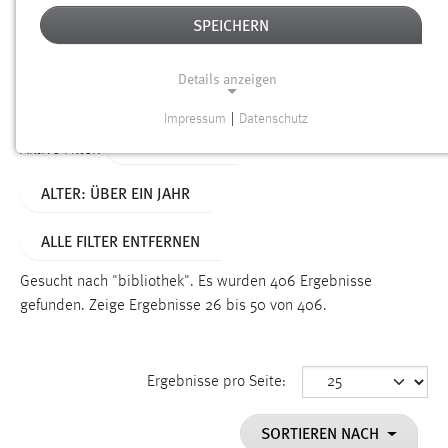
SPEICHERN
Alter
Details anzeigen
SUCHEN
Impressum
|
Datenschutz
NOTWENDIGE COOKIES
TYP: DATEIEN
Aktive Filter:
Notwendige Cookies ermöglichen grundlegende
ALTER: ÜBER EIN JAHR
Funktionen und sind für die einwandfreie Funktion der
Website erforderlich.
ALLE FILTER ENTFERNEN
Einverständnis
Gesucht nach "bibliothek".
Es wurden 406 Ergebnisse
Name:
gefunden.
Zeige Ergebnisse 26 bis 50 von 406.
cookie_consent
Zweck:
Ergebnisse pro Seite:
Dieser Cookie speichert die ausgewählten Einverständnis-
Optionen des Benutzers
SORTIEREN NACH
Cookie Laufzeit: