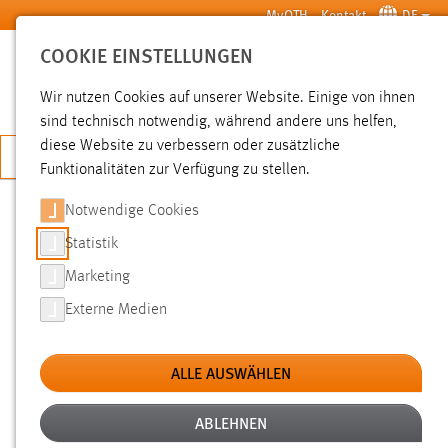
Zum Hauptinhalt springen
MyOTH
Kontakt
DE
COOKIE EINSTELLUNGEN
SUCHE
Wir nutzen Cookies auf unserer Website. Einige von ihnen
sind technisch notwendig, während andere uns helfen,
diese Website zu verbessern oder zusätzliche
JETZT BEWERBEN
Funktionalitäten zur Verfügung zu stellen.
Notwendige Cookies
SUCHE
Statistik
Marketing
FILTER
Externe Medien
Typ
ALLE AUSWÄHLEN
Erstellungsdatum
ABLEHNEN