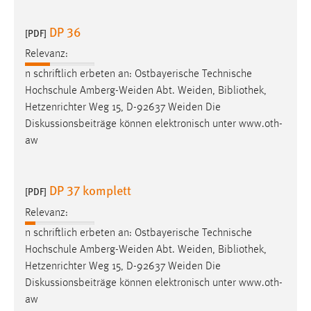
EXTERNE MEDIEN
Um Inhalte von Videoplattformen und Social Media
DP 36
[PDF]
Plattformen anzeigen zu können, werden von diesen
Relevanz:
externen Medien Cookies gesetzt.
n schriftlich erbeten an: Ostbayerische Technische
Hochschule Amberg-Weiden Abt. Weiden,
Bibliothek
,
YouTube
Hetzenrichter Weg 15, D-92637 Weiden Die
Diskussionsbeiträge können elektronisch unter www.oth-
Vimeo
aw
DP 37 komplett
[PDF]
Relevanz:
n schriftlich erbeten an: Ostbayerische Technische
Hochschule Amberg-Weiden Abt. Weiden,
Bibliothek
,
Hetzenrichter Weg 15, D-92637 Weiden Die
Diskussionsbeiträge können elektronisch unter www.oth-
aw