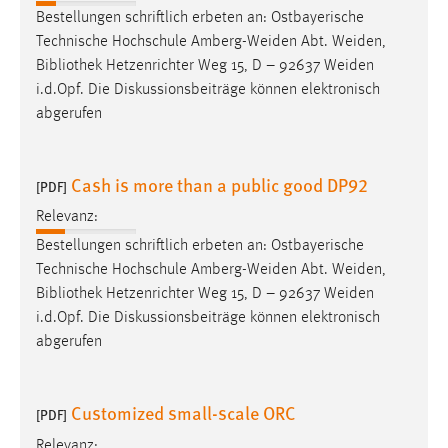
Bestellungen schriftlich erbeten an: Ostbayerische
Cookie Laufzeit:
Technische Hochschule Amberg-Weiden Abt. Weiden,
Max. 13 Monate
Bibliothek
Hetzenrichter Weg 15, D – 92637 Weiden
i.d.Opf. Die Diskussionsbeiträge können elektronisch
abgerufen
MARKETING
Marketing Cookies werden von Drittanbietern
Cash is more than a public good DP92
[PDF]
verwendet, um personalisierte Werbung anzuzeigen.
Sie tun dies, indem sie Besucher über Websites
Relevanz:
hinweg verfolgen.
Bestellungen schriftlich erbeten an: Ostbayerische
Technische Hochschule Amberg-Weiden Abt. Weiden,
Google Ads
Bibliothek
Hetzenrichter Weg 15, D – 92637 Weiden
i.d.Opf. Die Diskussionsbeiträge können elektronisch
Name:
abgerufen
_gcl_au
Anbieter:
Customized small-scale ORC
Google Ireland Limited
[PDF]
Relevanz:
Zweck: