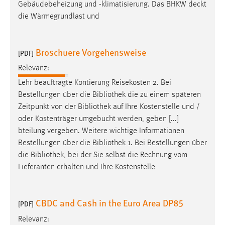
Gebäudebeheizung und -klimatisierung. Das BHKW deckt
Zweck:
die Wärmegrundlast und
Dieser Cookie ist notwendig um sich an der Website
einloggen zu können.
Cookie Laufzeit:
Broschuere Vorgehensweise
[PDF]
24 Stunden
Relevanz:
Lehr beauftragte Kontierung Reisekosten 2. Bei
Bestellungen über die
Bibliothek
die zu einem späteren
STATISTIK
Zeitpunkt von der
Bibliothek
auf Ihre Kostenstelle und /
Statistik Cookies erfassen Informationen anonym.
oder Kostenträger umgebucht werden, geben [...]
Diese Informationen helfen uns zu verstehen, wie
bteilung vergeben. Weitere wichtige Informationen
unsere Besucher unsere Website nutzen.
Bestellungen über die
Bibliothek
1. Bei Bestellungen über
die
Bibliothek
, bei der Sie selbst die Rechnung vom
Matomo
Lieferanten erhalten und Ihre Kostenstelle
Name:
_pk_ref, _pk_cvar, _pk_id, _pk_ses
CBDC and Cash in the Euro Area DP85
[PDF]
Zweck:
Relevanz:
Zugriffsstatistik