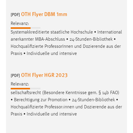
30 Tage
OTH Flyer DBM 1mm
[PDF]
Chat
Relevanz:
Name:
Systemakkreditierte staatliche Hochschule • International
MibewSessionID, MIBEW_UserID, mibew_locale, mibew-
anerkannter MBA-Abschluss • 24-Stunden-
Bibliothek
•
chat-frame-style-5e9dbeb1811c0446
Hochqualifizierte ProfessorInnen und Dozierende aus der
Praxis • Individuelle und intensive
Zweck:
Wird benötigt um die Chatfunktion nutzen zu können.
Cookie Laufzeit:
OTH Flyer HGR 2023
[PDF]
MibewSessionID, mibew-chat-frame-style-
Relevanz:
5e9dbeb1811c0446 = Sitzungslaufzeit, mibew_locale = 3
Jahre, MIBEW_UserID = 1 Jahr
sellschaftsrecht (Besondere Kenntnisse gem. § 14b FAO)
• Berechtigung zur Promotion • 24-Stunden-
Bibliothek
•
Hochqualifizierte Professor:innen und Dozierende aus der
Login
Praxis • Individuelle und intensive
Name:
fe_user, be_user, be_lastLoginProvider