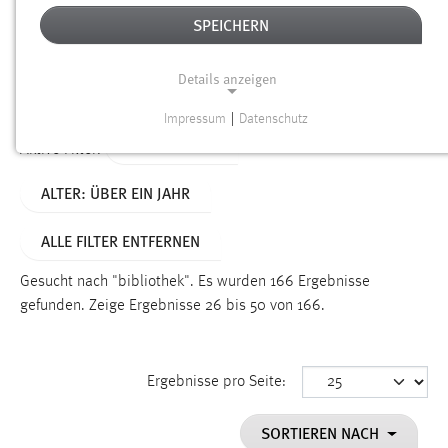
SPEICHERN
Alter
Details anzeigen
SUCHEN
Impressum
|
Datenschutz
NOTWENDIGE COOKIES
TYP: DATEIEN
Aktive Filter:
Notwendige Cookies ermöglichen grundlegende
ALTER: ÜBER EIN JAHR
Funktionen und sind für die einwandfreie Funktion der
Website erforderlich.
ALLE FILTER ENTFERNEN
Einverständnis
Gesucht nach "bibliothek".
Es wurden 166 Ergebnisse
Name:
gefunden.
Zeige Ergebnisse 26 bis 50 von 166.
cookie_consent
Zweck:
Ergebnisse pro Seite:
Dieser Cookie speichert die ausgewählten Einverständnis-
Optionen des Benutzers
SORTIEREN NACH
Cookie Laufzeit: