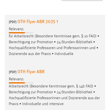
1 Jahr
Performance
OTH Flyer ABR 2025 1
[PDF]
Name:
Relevanz:
staticfilecache
für Arbeitsrecht (Besondere Kenntnisse gem. § 10 FAO) •
Berechtigung zur Promotion • 24-Stunden-
Bibliothek
•
Zweck:
Hochqualifizierte Professoren und Proferssorinnen und •
Für performante Seitenauslieferung wird in diesem Cookie
gespeichert, ob man eingeloggt ist.
Dozierende aus der Praxis • Individuelle
Sprachpräferenz
OTH Flyer ABR
[PDF]
Name:
Relevanz:
site-language-preference
Arbeitsrecht (Besondere Kenntnisse gem. § 14b FAO) •
Zweck:
Berechtigung zur Promotion • 24-Stunden-
Bibliothek
•
Das Cookie speichert die gewählte Sprache der Website.
Hochqualifizierte ProfessorInnen und Dozierende aus der
Praxis • Individuelle und intensive
Cookie Laufzeit: