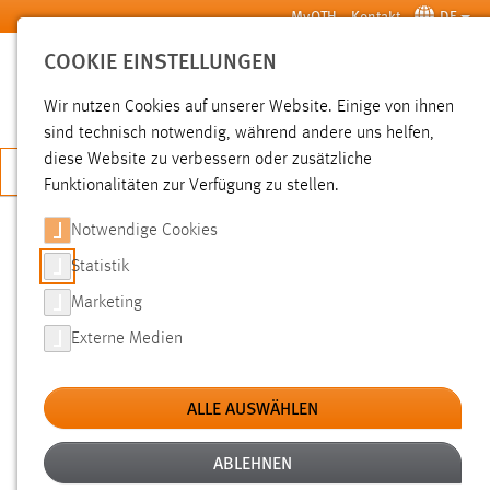
Zum Hauptinhalt springen
MyOTH
Kontakt
DE
COOKIE EINSTELLUNGEN
SUCHE
Wir nutzen Cookies auf unserer Website. Einige von ihnen
sind technisch notwendig, während andere uns helfen,
diese Website zu verbessern oder zusätzliche
JETZT BEWERBEN
Funktionalitäten zur Verfügung zu stellen.
Notwendige Cookies
SUCHE
Statistik
Marketing
FILTER
Externe Medien
Typ
ALLE AUSWÄHLEN
Erstellungsdatum
ABLEHNEN