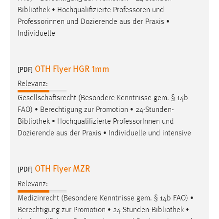
EXTERNE MEDIEN
Bibliothek
• Hochqualifizierte Professoren und
Um Inhalte von Videoplattformen und Social Media
Professorinnen und Dozierende aus der Praxis •
Plattformen anzeigen zu können, werden von diesen
Individuelle
externen Medien Cookies gesetzt.
YouTube
OTH Flyer HGR 1mm
[PDF]
Relevanz:
Vimeo
Gesellschaftsrecht (Besondere Kenntnisse gem. § 14b
FAO) • Berechtigung zur Promotion • 24-Stunden-
Bibliothek
• Hochqualifizierte ProfessorInnen und
Dozierende aus der Praxis • Individuelle und intensive
OTH Flyer MZR
[PDF]
Relevanz:
Medizinrecht (Besondere Kenntnisse gem. § 14b FAO) •
Berechtigung zur Promotion • 24-Stunden-
Bibliothek
•