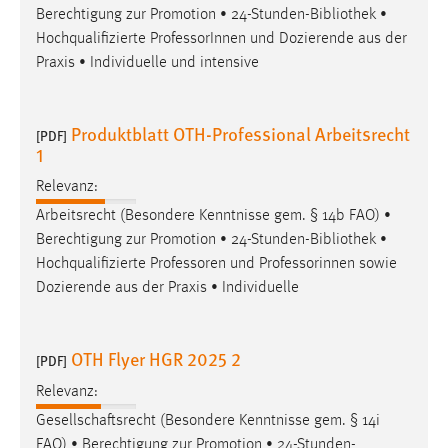
Berechtigung zur Promotion • 24-Stunden-
Bibliothek
•
Conversion-Tracking
Hochqualifizierte ProfessorInnen und Dozierende aus der
Cookie Laufzeit:
Praxis • Individuelle und intensive
3 Monate
Produktblatt OTH-Professional Arbeitsrecht
[PDF]
Facebook Pixel
1
Name:
Relevanz:
_fbp
Arbeitsrecht (Besondere Kenntnisse gem. § 14b FAO) •
Anbieter:
Berechtigung zur Promotion • 24-Stunden-
Bibliothek
•
Facebook
Hochqualifizierte Professoren und Professorinnen sowie
Dozierende aus der Praxis • Individuelle
Zweck:
Conversion-Tracking
Cookie Laufzeit:
OTH Flyer HGR 2025 2
[PDF]
3 Monate
Relevanz:
Gesellschaftsrecht (Besondere Kenntnisse gem. § 14i
FAO) • Berechtigung zur Promotion • 24-Stunden-