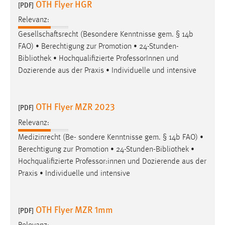
OTH Flyer HGR
[PDF]
Zweck:
Dieser Cookie ist notwendig um sich an der Website
Relevanz:
einloggen zu können.
Gesellschaftsrecht (Besondere Kenntnisse gem. § 14b
FAO) • Berechtigung zur Promotion • 24-Stunden-
Cookie Laufzeit:
Bibliothek
• Hochqualifizierte ProfessorInnen und
24 Stunden
Dozierende aus der Praxis • Individuelle und intensive
STATISTIK
OTH Flyer MZR 2023
[PDF]
Statistik Cookies erfassen Informationen anonym.
Relevanz:
Diese Informationen helfen uns zu verstehen, wie
Medizinrecht (Be- sondere Kenntnisse gem. § 14b FAO) •
unsere Besucher unsere Website nutzen.
Berechtigung zur Promotion • 24-Stunden-
Bibliothek
•
Hochqualifizierte Professor:innen und Dozierende aus der
Matomo
Praxis • Individuelle und intensive
Name:
_pk_ref, _pk_cvar, _pk_id, _pk_ses
OTH Flyer MZR 1mm
[PDF]
Zweck:
Zugriffsstatistik