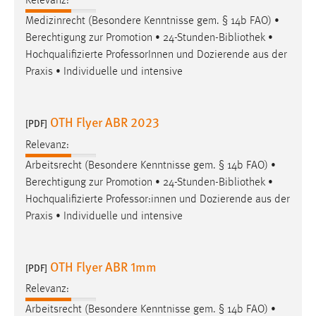
Relevanz:
Medizinrecht (Besondere Kenntnisse gem. § 14b FAO) •
Cookie Laufzeit:
Berechtigung zur Promotion • 24-Stunden-
Bibliothek
•
Max. 13 Monate
Hochqualifizierte ProfessorInnen und Dozierende aus der
Praxis • Individuelle und intensive
MARKETING
OTH Flyer ABR 2023
Marketing Cookies werden von Drittanbietern
[PDF]
verwendet, um personalisierte Werbung anzuzeigen.
Relevanz:
Sie tun dies, indem sie Besucher über Websites
Arbeitsrecht (Besondere Kenntnisse gem. § 14b FAO) •
hinweg verfolgen.
Berechtigung zur Promotion • 24-Stunden-
Bibliothek
•
Hochqualifizierte Professor:innen und Dozierende aus der
Google Ads
Praxis • Individuelle und intensive
Name:
_gcl_au
OTH Flyer ABR 1mm
[PDF]
Anbieter:
Google Ireland Limited
Relevanz:
Arbeitsrecht (Besondere Kenntnisse gem. § 14b FAO) •
Zweck: