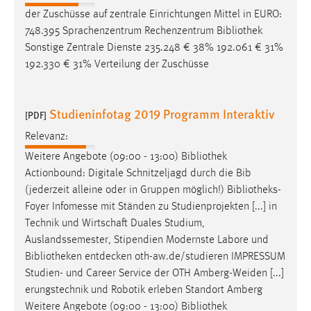
30 Tage
der Zuschüsse auf zentrale Einrichtungen Mittel in EURO:
748.395 Sprachenzentrum Rechenzentrum
Bibliothek
Chat
Sonstige Zentrale Dienste 235.248 € 38% 192.061 € 31%
192.330 € 31% Verteilung der Zuschüsse
Name:
MibewSessionID, MIBEW_UserID, mibew_locale, mibew-
chat-frame-style-5e9dbeb1811c0446
Studieninfotag 2019 Programm Interaktiv
[PDF]
Zweck:
Relevanz:
Wird benötigt um die Chatfunktion nutzen zu können.
Weitere Angebote (09:00 - 13:00)
Bibliothek
Cookie Laufzeit:
Actionbound: Digitale Schnitzeljagd durch die Bib
MibewSessionID, mibew-chat-frame-style-
(jederzeit alleine oder in Gruppen möglich!)
Bibliotheks-
5e9dbeb1811c0446 = Sitzungslaufzeit, mibew_locale = 3
Foyer
Infomesse mit Ständen zu Studienprojekten [...] in
Jahre, MIBEW_UserID = 1 Jahr
Technik und Wirtschaft Duales Studium,
Auslandssemester, Stipendien Modernste Labore und
Login
Bibliotheken
entdecken oth-aw.de/studieren IMPRESSUM
Studien- und Career Service der OTH Amberg-Weiden [...]
Name:
erungstechnik und Robotik erleben Standort Amberg
fe_user, be_user, be_lastLoginProvider
Weitere Angebote (09:00 - 13:00)
Bibliothek