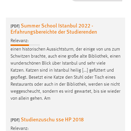
1 Jahr
Performance
Summer School Istanbul 2022 -
[PDF]
Erfahrungsbereichte der Studierenden
Name:
staticfilecache
Relevanz:
einen historischen Aussichtsturm, der einige von uns zum
Zweck:
Schwitzen brachte, auch eine große alte
Bibliothek
, einen
Für performante Seitenauslieferung wird in diesem Cookie
wunderschönen Blick über Istanbul und sehr viele
gespeichert, ob man eingeloggt ist.
Katzen. Katzen sind in Istanbul heilig [...] gefüttert und
gepflegt. Besetzt eine Katze den Stuhl oder Tisch eines
Sprachpräferenz
Restaurants oder auch in der
Bibliothek
, werden sie nicht
weggescheucht, sondern es wird gewartet, bis sie wieder
Name:
von allein gehen. Am
site-language-preference
Zweck:
Das Cookie speichert die gewählte Sprache der Website.
Studienzuschu sse HP 2018
[PDF]
Cookie Laufzeit:
Relevanz: