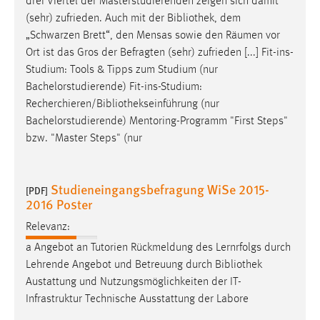
drei Viertel der Masterstudierenden zeigen sich damit
EXTERNE MEDIEN
(sehr) zufrieden. Auch mit der
Bibliothek
, dem
Um Inhalte von Videoplattformen und Social Media
„Schwarzen Brett“, den Mensas sowie den Räumen vor
Plattformen anzeigen zu können, werden von diesen
Ort ist das Gros der Befragten (sehr) zufrieden [...] Fit-ins-
externen Medien Cookies gesetzt.
Studium: Tools & Tipps zum Studium (nur
Bachelorstudierende) Fit-ins-Studium:
YouTube
Recherchieren/Bibliothekseinführung
(nur
Bachelorstudierende) Mentoring-Programm "First Steps"
bzw. "Master Steps" (nur
Vimeo
Studieneingangsbefragung WiSe 2015-
[PDF]
2016 Poster
Relevanz:
a Angebot an Tutorien Rückmeldung des Lernrfolgs durch
Lehrende Angebot und Betreuung durch
Bibliothek
Austattung und Nutzungsmöglichkeiten der IT-
Infrastruktur Technische Ausstattung der Labore