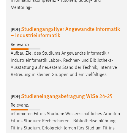
Informationskompetenz • Tutorien, Buddy- und
Mentoring-
Cookie Laufzeit:
Max. 13 Monate
Studiengangsflyer Angewandte Informatik
[PDF]
– Industrieinformatik
MARKETING
Relevanz:
Marketing Cookies werden von Drittanbietern
Aufbau Ziel des Studiums Angewandte Informatik /
verwendet, um personalisierte Werbung anzuzeigen.
Industrieinformatik Labor-, Rechner- und
Bibliotheks-
Sie tun dies, indem sie Besucher über Websites
Ausstattung
auf neuestem Stand der Technik, intensive
hinweg verfolgen.
Betreuung in kleinen Gruppen und ein vielfältiges
Google Ads
Studieneingangsbefragung WiSe 24-25
[PDF]
Name:
_gcl_au
Relevanz:
informieren Fit-ins-Studium: Wissenschaftliches Arbeiten
Anbieter:
Fit-ins-Studium: Recherchieren -
Bibliothekseinführung
Google Ireland Limited
Fit-ins-Studium: Erfolgreich lernen fürs Studium Fit-ins-
Zweck: