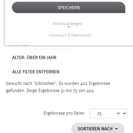
SPEICHERN
Alter
Details anzeigen
SUCHEN
Impressum
|
Datenschutz
NOTWENDIGE COOKIES
TYP: DATEIEN
Aktive Filter:
Notwendige Cookies ermöglichen grundlegende
ALTER: ÜBER EIN JAHR
Funktionen und sind für die einwandfreie Funktion der
Website erforderlich.
ALLE FILTER ENTFERNEN
Einverständnis
Gesucht nach "bibliothek".
Es wurden 402 Ergebnisse
Name:
gefunden.
Zeige Ergebnisse 51 bis 75 von 402.
cookie_consent
Zweck:
Ergebnisse pro Seite:
Dieser Cookie speichert die ausgewählten Einverständnis-
Optionen des Benutzers
SORTIEREN NACH
Cookie Laufzeit: