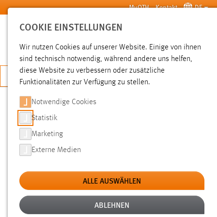
Zum Hauptinhalt springen
MyOTH
Kontakt
DE
COOKIE EINSTELLUNGEN
SUCHE
Wir nutzen Cookies auf unserer Website. Einige von ihnen
sind technisch notwendig, während andere uns helfen,
diese Website zu verbessern oder zusätzliche
JETZT BEWERBEN
Funktionalitäten zur Verfügung zu stellen.
Notwendige Cookies
SUCHE
Statistik
Marketing
FILTER
Externe Medien
Typ
ALLE AUSWÄHLEN
Erstellungsdatum
ABLEHNEN