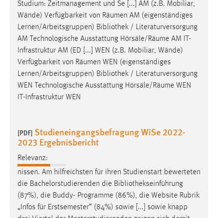
Studium: Zeitmanagement und Se [...] AM (z.B. Mobiliar,
Conversion-Tracking
Wände) Verfügbarkeit von Räumen AM (eigenständiges
Lernen/Arbeitsgruppen)
Bibliothek
/ Literaturversorgung
Cookie Laufzeit:
3 Monate
AM Technologische Ausstattung Hörsäle/Räume AM IT-
Infrastruktur AM (ED [...] WEN (z.B. Mobiliar, Wände)
Verfügbarkeit von Räumen WEN (eigenständiges
Facebook Pixel
Lernen/Arbeitsgruppen)
Bibliothek
/ Literaturversorgung
WEN Technologische Ausstattung Hörsäle/Räume WEN
Name:
_fbp
IT-Infrastruktur WEN
Anbieter:
Facebook
Studieneingangsbefragung WiSe 2022-
[PDF]
2023 Ergebnisbericht
Zweck:
Conversion-Tracking
Relevanz:
nissen. Am hilfreichsten für ihren Studienstart bewerteten
Cookie Laufzeit:
3 Monate
die Bachelorstudierenden die
Bibliothekseinführung
(87%), die Buddy- Programme (86%), die Website Rubrik
„Infos für Erstsemester“ (84%) sowie [...] sowie knapp