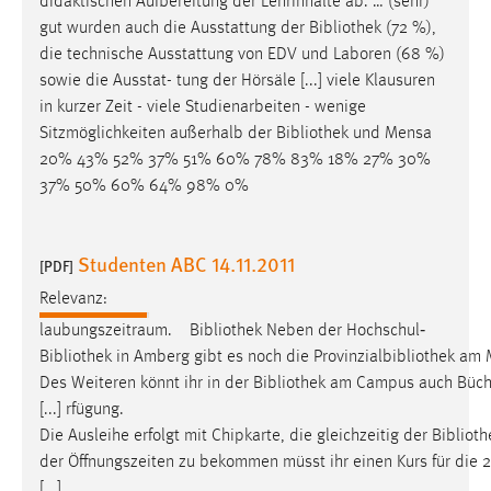
didaktischen Aufbereitung der Lehrinhalte ab. … (sehr)
gut wurden auch die Ausstattung der
Bibliothek
(72 %),
die technische Ausstattung von EDV und Laboren (68 %)
sowie die Ausstat- tung der Hörsäle [...] viele Klausuren
in kurzer Zeit - viele Studienarbeiten - wenige
Sitzmöglichkeiten außerhalb der
Bibliothek
und Mensa
20% 43% 52% 37% 51% 60% 78% 83% 18% 27% 30%
37% 50% 60% 64% 98% 0%
Studenten ABC 14.11.2011
[PDF]
Relevanz:
laubungszeitraum.
Bibliothek
Neben der Hochschul‐
Bibliothek
in Amberg gibt es noch die Provinzialbibliothek am 
Des Weiteren könnt ihr in der
Bibliothek
am Campus auch Büc
[...] rfügung.
Die Ausleihe erfolgt mit Chipkarte, die gleichzeitig der Bibliot
der Öffnungszeiten zu bekommen müsst ihr einen Kurs für die 
[...]