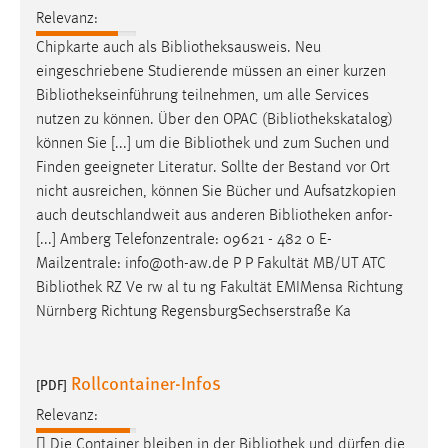
Relevanz:
Chipkarte auch als
Bibliotheksausweis
. Neu
eingeschriebene Studierende müssen an einer kurzen
Bibliothekseinführung
teilnehmen, um alle Services
nutzen zu können. Über den OPAC (
Bibliothekskatalog
)
können Sie [...] um die
Bibliothek
und zum Suchen und
Finden geeigneter Literatur. Sollte der Bestand vor Ort
nicht ausreichen, können Sie Bücher und Aufsatzkopien
auch deutschlandweit aus anderen
Bibliotheken
anfor-
[...] Amberg Telefonzentrale: 09621 - 482 0 E-
Mailzentrale: info@oth-aw.de P P Fakultät MB/UT ATC
Bibliothek
RZ Ve rw al tu ng Fakultät EMIMensa Richtung
Nürnberg Richtung RegensburgSechserstraße Ka
Rollcontainer-Infos
[PDF]
Relevanz:
 Die Container bleiben in der
Bibliothek
und dürfen die