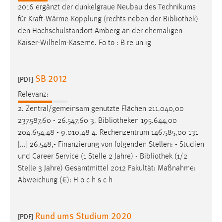
2016 ergänzt der dunkelgraue Neubau des Technikums
für Kraft-Wärme-Kopplung (rechts neben der
Bibliothek
)
den Hochschulstandort Amberg an der ehemaligen
Kaiser-Wilhelm-Kaserne. Fo to : B re un ig
SB 2012
[PDF]
Relevanz:
2. Zentral/gemeinsam genutzte Flächen 211.040,00
237.587,60 - 26.547,60 3.
Bibliotheken
195.644,00
204.654,48 - 9.010,48 4. Rechenzentrum 146.585,00 131
[...] 26.548,- Finanzierung von folgenden Stellen: - Studien
und Career Service (1 Stelle 2 Jahre) -
Bibliothek
(1/2
Stelle 3 Jahre) Gesamtmittel 2012 Fakultät: Maßnahme:
Abweichung (€): H o c h s c h
Rund ums Studium 2020
[PDF]