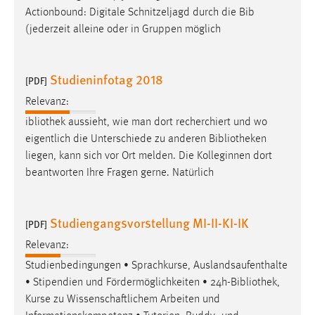
Zweck:
Actionbound: Digitale Schnitzeljagd durch die Bib
Dieser Cookie ist notwendig um sich an der Website
(jederzeit alleine oder in Gruppen möglich
einloggen zu können.
Cookie Laufzeit:
Studieninfotag 2018
[PDF]
24 Stunden
Relevanz:
ibliothek aussieht, wie man dort recherchiert und wo
STATISTIK
eigentlich die Unterschiede zu anderen
Bibliotheken
liegen, kann sich vor Ort melden. Die Kolleginnen dort
Statistik Cookies erfassen Informationen anonym.
beantworten Ihre Fragen gerne. Natürlich
Diese Informationen helfen uns zu verstehen, wie
unsere Besucher unsere Website nutzen.
Studiengangsvorstellung MI-II-KI-IK
[PDF]
Matomo
Relevanz:
Name:
Studienbedingungen • Sprachkurse, Auslandsaufenthalte
_pk_ref, _pk_cvar, _pk_id, _pk_ses
• Stipendien und Fördermöglichkeiten • 24h-
Bibliothek
,
Zweck:
Kurse zu Wissenschaftlichem Arbeiten und
Zugriffsstatistik