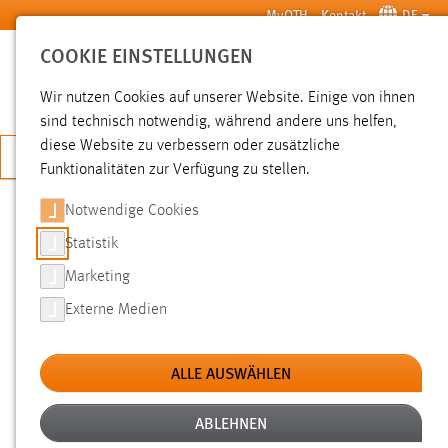
Zum Hauptinhalt springen
MyOTH
Kontakt
DE
COOKIE EINSTELLUNGEN
SUCHE
Wir nutzen Cookies auf unserer Website. Einige von ihnen
sind technisch notwendig, während andere uns helfen,
diese Website zu verbessern oder zusätzliche
JETZT BEWERBEN
Funktionalitäten zur Verfügung zu stellen.
Notwendige Cookies
SUCHE
Statistik
Marketing
FILTER
Externe Medien
Typ
ALLE AUSWÄHLEN
Erstellungsdatum
ABLEHNEN