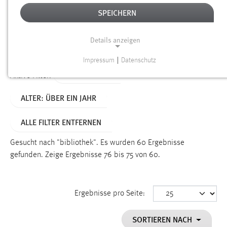
SPEICHERN
Alter
Details anzeigen
SUCHEN
Impressum
|
Datenschutz
NOTWENDIGE COOKIES
TYP: DATEIEN
Aktive Filter:
Notwendige Cookies ermöglichen grundlegende
ALTER: ÜBER EIN JAHR
Funktionen und sind für die einwandfreie Funktion der
Website erforderlich.
ALLE FILTER ENTFERNEN
Einverständnis
Gesucht nach "bibliothek".
Es wurden 60 Ergebnisse
Name:
gefunden.
Zeige Ergebnisse 76 bis 75 von 60.
cookie_consent
Zweck:
Ergebnisse pro Seite:
Dieser Cookie speichert die ausgewählten Einverständnis-
Optionen des Benutzers
SORTIEREN NACH
Cookie Laufzeit: