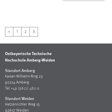
1 Jahr
Performance
Name:
«
1
2
3
staticfilecache
Zweck:
Für performante Seitenauslieferung wird in diesem Cookie
Ostbayerische Technische
gespeichert, ob man eingeloggt ist.
Hochschule Amberg-Weiden
Sprachpräferenz
Standort Amberg
Kaiser-Wilhelm-Ring 23
Name:
92224 Amberg
site-language-preference
Tel
+49 (9621) 482-0
Zweck:
Standort Weiden
Das Cookie speichert die gewählte Sprache der Website.
Hetzenrichter Weg 15
Cookie Laufzeit:
92637 Weiden