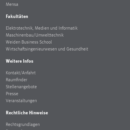
Mensa
Zweck:
Dieser Cookie ist notwendig um sich an der Website
Fakultäten
einloggen zu können.
Cookie Laufzeit:
Elektrotechnik, Medien und Informatik
24 Stunden
Maschinenbau/Umwelttechnik
Weiden Business School
Wirtschaftsingenieurwesen und Gesundheit
STATISTIK
Weitere Infos
Statistik Cookies erfassen Informationen anonym.
Kontakt/Anfahrt
Diese Informationen helfen uns zu verstehen, wie
Raumfinder
unsere Besucher unsere Website nutzen.
Stellenangebote
Matomo
Presse
Veranstaltungen
Name:
Rechtliche Hinweise
_pk_ref, _pk_cvar, _pk_id, _pk_ses
Zweck:
Rechtsgrundlagen
Zugriffsstatistik