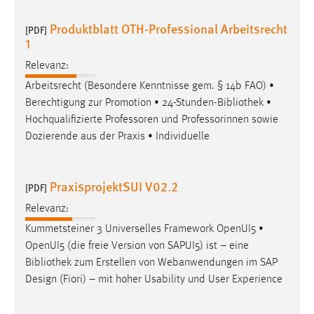
Conversion-Tracking
Produktblatt OTH-Professional Arbeitsrecht
[PDF]
1
Cookie Laufzeit:
3 Monate
Relevanz:
Arbeitsrecht (Besondere Kenntnisse gem. § 14b FAO) •
Facebook Pixel
Berechtigung zur Promotion • 24-Stunden-
Bibliothek
•
Hochqualifizierte Professoren und Professorinnen sowie
Name:
Dozierende aus der Praxis • Individuelle
_fbp
Anbieter:
Facebook
PraxisprojektSUI V02.2
[PDF]
Zweck:
Relevanz:
Conversion-Tracking
Kummetsteiner 3 Universelles Framework OpenUI5 •
OpenUI5 (die freie Version von SAPUI5) ist – eine
Cookie Laufzeit:
Bibliothek
zum Erstellen von Webanwendungen im SAP
3 Monate
Design (Fiori) – mit hoher Usability und User Experience