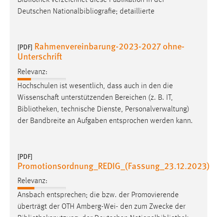
Bibliothek
verzeichnet diese Publikation in der
30 Tage
Deutschen Nationalbibliografie; detaillierte
Chat
Rahmenvereinbarung-2023-2027 ohne-
[PDF]
Name:
Unterschrift
MibewSessionID, MIBEW_UserID, mibew_locale, mibew-
chat-frame-style-5e9dbeb1811c0446
Relevanz:
Hochschulen ist wesentlich, dass auch in den die
Zweck:
Wissenschaft unterstützenden Bereichen (z. B. IT,
Wird benötigt um die Chatfunktion nutzen zu können.
Bibliotheken
, technische Dienste, Personalverwaltung)
Cookie Laufzeit:
der Bandbreite an Aufgaben entsprochen werden kann.
MibewSessionID, mibew-chat-frame-style-
5e9dbeb1811c0446 = Sitzungslaufzeit, mibew_locale = 3
Jahre, MIBEW_UserID = 1 Jahr
[PDF]
Promotionsordnung_REDIG_(Fassung_23.12.2023)
Login
Relevanz:
Ansbach entsprechen; die bzw. der Promovierende
Name:
überträgt der OTH Amberg-Wei- den zum Zwecke der
fe_user, be_user, be_lastLoginProvider