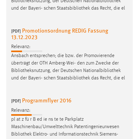
Bibliotheksnutzung
, der Deutschen Nationalbibliothek
Zweck:
und der Bayeri- schen Staatsbibliothek das Recht, die el
Dieser Cookie ist notwendig um sich an der Website
einloggen zu können.
Promotionsordnung REDIG Fassung
Cookie Laufzeit:
[PDF]
13.12.2023
24 Stunden
Relevanz:
Ansbach entsprechen; die bzw. der Promovierende
STATISTIK
überträgt der OTH Amberg-Wei- den zum Zwecke der
Bibliotheksnutzung
, der Deutschen Nationalbibliothek
Statistik Cookies erfassen Informationen anonym.
und der Bayeri- schen Staatsbibliothek das Recht, die el
Diese Informationen helfen uns zu verstehen, wie
unsere Besucher unsere Website nutzen.
Programmflyer 2016
[PDF]
Matomo
Relevanz:
Name:
pl at z fü r B ed ie ns te te Parkplatz
_pk_ref, _pk_cvar, _pk_id, _pk_ses
Maschinenbau/Umwelttechnik Patentingenieurwesen
Zweck:
Bibliothek
Elektro- und Informationstechnik Siemens-
Zugriffsstatistik