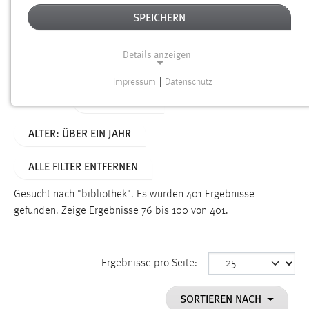
SPEICHERN
Alter
Details anzeigen
SUCHEN
Impressum
|
Datenschutz
NOTWENDIGE COOKIES
TYP: DATEIEN
Aktive Filter:
Notwendige Cookies ermöglichen grundlegende
ALTER: ÜBER EIN JAHR
Funktionen und sind für die einwandfreie Funktion der
Website erforderlich.
ALLE FILTER ENTFERNEN
Einverständnis
Gesucht nach "bibliothek".
Es wurden 401 Ergebnisse
Name:
gefunden.
Zeige Ergebnisse 76 bis 100 von 401.
cookie_consent
Zweck:
Ergebnisse pro Seite:
Dieser Cookie speichert die ausgewählten Einverständnis-
Optionen des Benutzers
SORTIEREN NACH
Cookie Laufzeit: