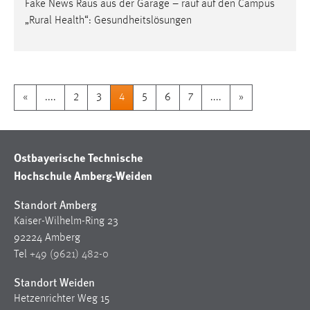
Fake News Raus aus der Garage – rauf auf den Campus
„Rural Health“: Gesundheitslösungen
«
....
2
3
4
5
6
7
....
»
Ostbayerische Technische
Hochschule Amberg-Weiden
Standort Amberg
Kaiser-Wilhelm-Ring 23
92224 Amberg
Tel
+49 (9621) 482-0
Standort Weiden
Hetzenrichter Weg 15