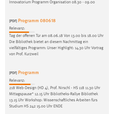
Innovatorium Programm Organisation 08.30 - 09.00
Cookie Laufzeit:
Max. 13 Monate
Programm 080618
[PDF]
Relevanz:
MARKETING
Tag der offenen Tür am 08.06.18 Von 13.00 bis 18.00 Uhr
Die
Bibliothek
bietet an diesem Nachmittag ein
Marketing Cookies werden von Drittanbietern
vielfältiges Programm: Unser Highlight: 14.30 Uhr Vortrag
verwendet, um personalisierte Werbung anzuzeigen.
von Prof. Kurzweil
Sie tun dies, indem sie Besucher über Websites
hinweg verfolgen.
Programm
[PDF]
Google Ads
Relevanz:
Name:
218 Web-Design (HD 4), Prof. Nirschl - HS 118 11.30 Uhr
_gcl_au
Mittagspause* 12.15 Uhr
Bibliotheks-Rallye
Bibliothek
Anbieter:
13.15 Uhr Workshop: Wissenschaftliches Arbeiten fürs
Google Ireland Limited
Studium HS 242 15.00 Uhr ENDE
Zweck: