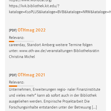
https://www.worldcat.org/
https://kvk.
bibliothek
.kit.edu/?
kataloge=K10PLUS&kataloge=BVB&kataloge=NRW&kataloge=H
OTHmag 2022
[PDF]
Relevanz:
careerday, Standort Amberg weitere Termine folgen
unter: www.oth-aw.de/veranstaltungen
Bibliotheksrätin
Christina Michel
OTHmag 2021
[PDF]
Relevanz:
Unternehmen, Erweiterungen regio- naler Finanzinstitute
und vieles mehr“ kann ab sofort auch in der
Bibliothek
ausgeliehen werden. Empirische Projektarbeit Die
Forschungsinhalte entstanden unter der Betreuung [...]