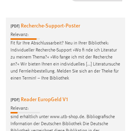
1 Jahr
Performance
Recherche-Support-Poster
[PDF]
Name:
Relevanz:
staticfilecache
Fit für Ihre Abschlussarbeit? Neu in Ihrer
Bibliothek
:
Individueller Recherche-Support »Wo fi nde ich Literatur
Zweck:
zu meinem Thema?« »Wo fange ich mit der Recherche
Für performante Seitenauslieferung wird in diesem Cookie
gespeichert, ob man eingeloggt ist.
an?« Wir bieten Ihnen ein individuelles [...] Literatursuche
und Fernleihbestellung. Melden Sie sich an der Theke für
einen Termin! – Ihre
Bibliothek
Sprachpräferenz
Name:
Reader EuropGeld V1
site-language-preference
[PDF]
Relevanz:
Zweck:
Das Cookie speichert die gewählte Sprache der Website.
sind erhältlich unter www.utb-shop.de. Bibliografische
Information der Deutschen
Bibliothek
Die Deutsche
Cookie Laufzeit: