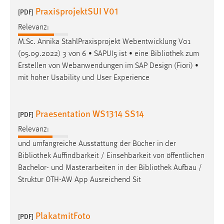
EXTERNE MEDIEN
PraxisprojektSUI V01
[PDF]
Um Inhalte von Videoplattformen und Social Media
Relevanz:
Plattformen anzeigen zu können, werden von diesen
M.Sc. Annika StahlPraxisprojekt Webentwicklung V01
externen Medien Cookies gesetzt.
(05.09.2022) 3 von 6 • SAPUI5 ist • eine
Bibliothek
zum
Erstellen von Webanwendungen im SAP Design (Fiori) •
YouTube
mit hoher Usability und User Experience
Vimeo
Praesentation WS1314 SS14
[PDF]
Relevanz:
und umfangreiche Ausstattung der Bücher in der
Bibliothek
Auffindbarkeit / Einsehbarkeit von öffentlichen
Bachelor- und Masterarbeiten in der
Bibliothek
Aufbau /
Struktur OTH-AW App Ausreichend Sit
PlakatmitFoto
[PDF]