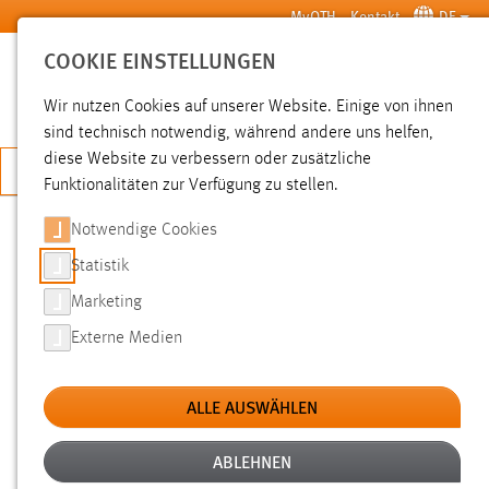
Zum Hauptinhalt springen
MyOTH
Kontakt
DE
COOKIE EINSTELLUNGEN
SUCHE
Wir nutzen Cookies auf unserer Website. Einige von ihnen
sind technisch notwendig, während andere uns helfen,
diese Website zu verbessern oder zusätzliche
JETZT BEWERBEN
Funktionalitäten zur Verfügung zu stellen.
Notwendige Cookies
SUCHE
Statistik
Marketing
FILTER
Externe Medien
Typ
ALLE AUSWÄHLEN
Erstellungsdatum
ABLEHNEN