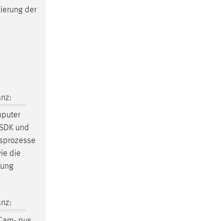
tierung der
nz:
mputer
a SDK und
gsprozesse
ie die
rung
nz:
Cam- pus