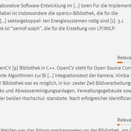
aborative Software-Entwicklung im [...] toren Für die Implemen
abei ist insbesondere die opencv-
Bibliothek
, die für die
...] sektorgekoppel- ten Energiesystemen nötig sind [1]. 3.1
ek
ist “oemof-solph”, die für die Erstellung von LP/MILP-
Releva
OpenCV [9]
Bibliothek
in C++. OpenCV steht für Open Source Co
ente Algorithmen zur Bi [...] Integrationstest der Kamera, Vimb
CV
Bibliothek
war es möglich, in kür- zester Zeit Bildverarbeitun
, Tanks und Abwasserreinigungsanlagen, Verwaltungsgebäude sow
 beiden Hochschul- standorte. Nach erfolgreicher Identifizie
Releva
n Weiden war das Stimmungsbarometer vor der
Bibliothek
, am 