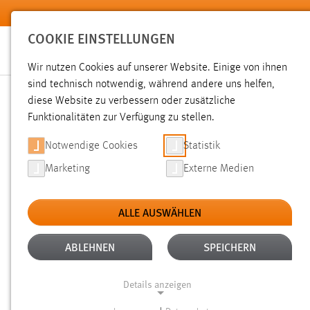
Zum Hauptinhalt springen
COOKIE EINSTELLUNGEN
Wir nutzen Cookies auf unserer Website. Einige von ihnen
sind technisch notwendig, während andere uns helfen,
diese Website zu verbessern oder zusätzliche
SUCHE
Funktionalitäten zur Verfügung zu stellen.
Notwendige Cookies
Statistik
Marketing
Externe Medien
ALLE AUSWÄHLEN
TYP: DATEIEN
ALTER: ÜBER EIN JAHR
Aktive Filter:
ABLEHNEN
SPEICHERN
Gesucht nach "bibliothek".
Es wurden 406 Ergebnisse gefu
Details anzeigen