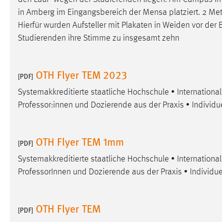
Anbieter:
Google Ireland Limited
in Amberg im Eingangsbereich der Mensa platziert. 2 Met
Hierfür wurden Aufsteller mit Plakaten in Weiden vor der
Zweck:
Conversion-Tracking
Studierenden ihre Stimme zu insgesamt zehn
Cookie Laufzeit:
3 Monate
OTH Flyer TEM 2023
[PDF]
Facebook Pixel
Systemakkreditierte staatliche Hochschule • Internation
Name:
_fbp
Professor:innen und Dozierende aus der Praxis • Individu
Anbieter:
Facebook
Zweck:
Conversion-Tracking
OTH Flyer TEM 1mm
[PDF]
Cookie Laufzeit:
3 Monate
Systemakkreditierte staatliche Hochschule • Internation
ProfessorInnen und Dozierende aus der Praxis • Individue
EXTERNE MEDIEN
OTH Flyer TEM
Um Inhalte von Videoplattformen und Social Media
[PDF]
Plattformen anzeigen zu können, werden von diesen