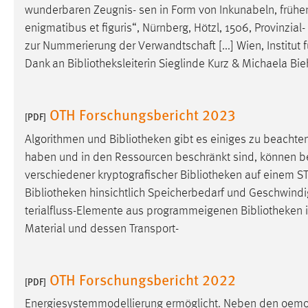
wunderbaren Zeugnis- sen in Form von Inkunabeln, frühen 
Cookie Laufzeit:
MibewSessionID, mibew-chat-frame-
enigmatibus et figuris“, Nürnberg, Hötzl, 1506, Provinzial-
style-5e9dbeb1811c0446 =
Sitzungslaufzeit, mibew_locale = 3
zur Nummerierung der Verwandtschaft [...] Wien, Institut
Jahre, MIBEW_UserID = 1 Jahr
Dank an
Bibliotheksleiterin
Sieglinde Kurz & Michaela Bieh
Login
OTH Forschungsbericht 2023
[PDF]
Name:
fe_user, be_user, be_lastLoginProvider
Algorithmen und
Bibliotheken
gibt es einiges zu beachten
Zweck:
Dieser Cookie ist notwendig um sich an
haben und in den Ressourcen beschränkt sind, können b
der Website einloggen zu können.
verschiedener kryptografischer
Bibliotheken
auf einem ST
Bibliotheken
hinsichtlich Speicherbedarf und Geschwindigk
Cookie Laufzeit:
24 Stunden
terialfluss-Elemente aus programmeigenen
Bibliotheken
i
Material und dessen Transport-
STATISTIK
Statistik Cookies erfassen Informationen anonym.
OTH Forschungsbericht 2022
[PDF]
Diese Informationen helfen uns zu verstehen, wie
Energiesystemmodellierung ermöglicht. Neben den oemo
unsere Besucher unsere Website nutzen.