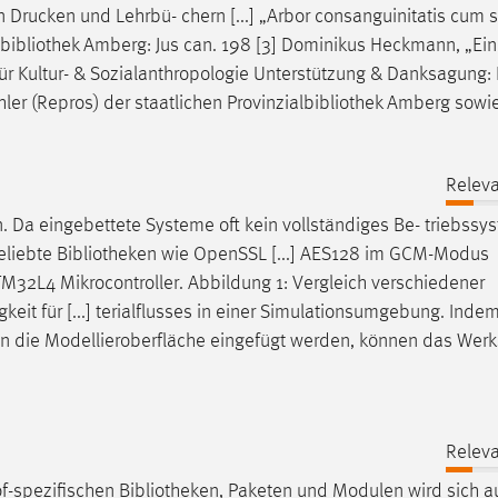
Drucken und Lehrbü- chern [...] „Arbor consanguinitatis cum s
bibliothek
Amberg: Jus can. 198 [3] Dominikus Heckmann, „Ein
 für Kultur- & Sozialanthropologie Unterstützung & Danksagung:
ler (Repros) der staatlichen Provinzialbibliothek Amberg sowi
Releva
. Da eingebettete Systeme oft kein vollständiges Be- triebssy
eliebte
Bibliotheken
wie OpenSSL [...] AES128 im GCM-Modus
M32L4 Mikrocontroller. Abbildung 1: Vergleich verschiedener
eit für [...] terialflusses in einer Simulationsumgebung. Inde
n die Modellieroberfläche eingefügt werden, können das Werk
Releva
f-spezifischen
Bibliotheken
, Paketen und Modulen wird sich a