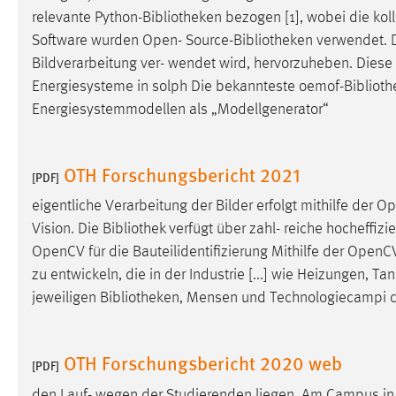
relevante Python-
Bibliotheken
bezogen [1], wobei die koll
Matomo
Software wurden Open- Source-
Bibliotheken
verwendet. D
Bildverarbeitung ver- wendet wird, hervorzuheben. Diese [
Name:
_pk_ref, _pk_cvar, _pk_id, _pk_ses
Energiesysteme in solph Die bekannteste oemof-
Biblioth
Zweck:
Zugriffsstatistik
Energiesystemmodellen als „Modellgenerator“
Cookie Laufzeit:
Max. 13 Monate
OTH Forschungsbericht 2021
[PDF]
eigentliche Verarbeitung der Bilder erfolgt mithilfe der 
MARKETING
Vision. Die
Bibliothek
verfügt über zahl- reiche hocheffizi
Marketing Cookies werden von Drittanbietern
OpenCV für die Bauteilidentifizierung Mithilfe der Open
verwendet, um personalisierte Werbung anzuzeigen.
zu entwickeln, die in der Industrie [...] wie Heizungen
Sie tun dies, indem sie Besucher über Websites
jeweiligen
Bibliotheken
, Mensen und Technologiecampi der
hinweg verfolgen.
Google Ads
OTH Forschungsbericht 2020 web
[PDF]
Name:
_gcl_au
den Lauf- wegen der Studierenden liegen. Am Campus i