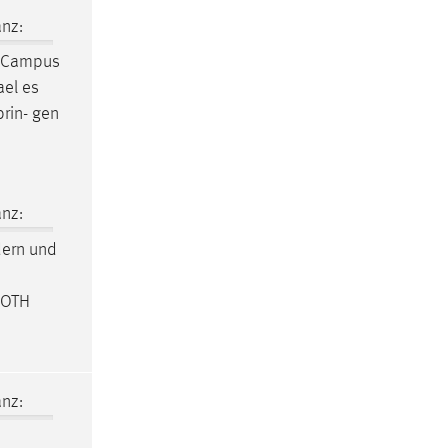
nz:
d Campus
ael es
rin- gen
nz:
ern und
r OTH
nz: