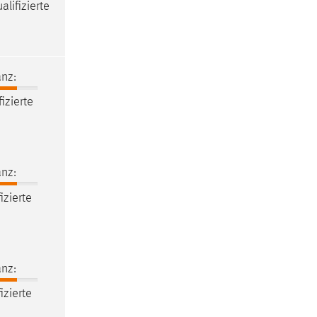
lifizierte
nz:
izierte
nz:
izierte
nz:
izierte