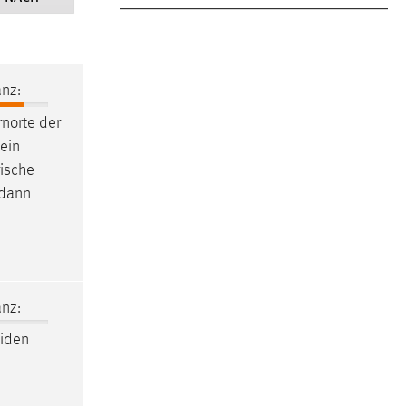
nz:
rnorte der
ein
rische
 dann
nz:
eiden