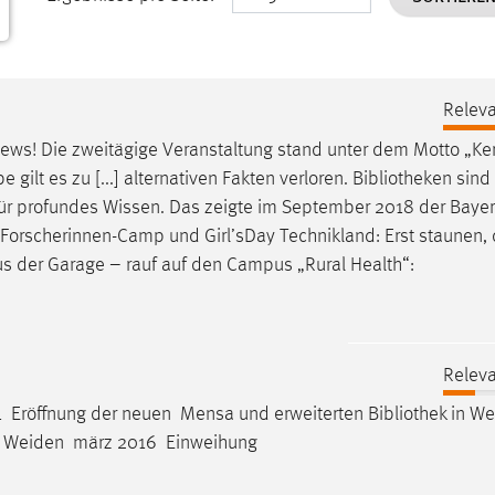
Releva
 News! Die zweitägige Veranstaltung stand unter dem Motto „Ke
be gilt es zu [...] alternativen Fakten verloren.
Bibliotheken
sind 
für profundes Wissen. Das zeigte im September 2018 der Baye
Forscherinnen-Camp und Girl’sDay Technikland: Erst staunen,
us der Garage – rauf auf den Campus „Rural Health“:
Releva
Eröffnung der neuen Mensa und erweiterten
Bibliothek
in W
n Weiden märz 2016 Einweihung