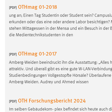
in diesem Cookie gespeichert, ob man
OTHmag 01-2018
[PDF]
eingeloggt ist.
ung an; Einen Tag Studentin oder Student sein? Campus
erkunden oder das eine oder andere Labor besichtigen? Mi
Sprachpräferenz
stehen Mittagessen in der Mensa und ein Besuch in der
B
Name:
site-language-preference
die Medientechnikstudenten in den
Zweck:
Das Cookie speichert die gewählte
Sprache der Website.
OTHmag 01-2017
[PDF]
Cookie Laufzeit:
30 Tage
Amberg-Weiden beeindruckt ihn die Ausstattung: „Alles h
attraktiv. Und überall gibt es eine gute W-LAN-Verbindung!“
Chat
Studienbedingungen Vollgestopfte Hörsäle? Überlaufen
Amberg-Weiden. Audrey und Ahmed wissen
Name:
MibewSessionID, MIBEW_UserID,
mibew_locale, mibew-chat-frame-style-
5e9dbeb1811c0446
OTH Forschungsbericht 2024
[PDF]
Zweck:
Wird benötigt um die Chatfunktion
nutzen zu können.
Im selben Gebäudekom- plex befindet sich heute auch die