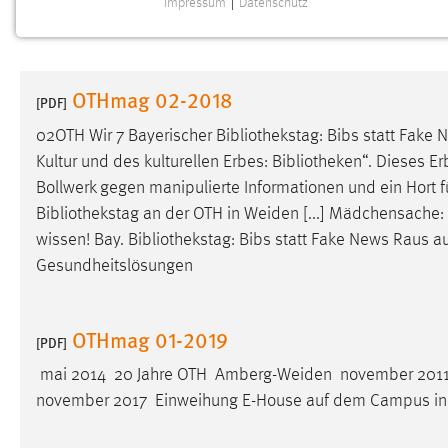
Impressum
|
Datenschutz
NOTWENDIGE COOKIES
Notwendige Cookies ermöglichen grundlegende
Funktionen und sind für die einwandfreie Funktion der
OTHmag 02-2018
Website erforderlich.
[PDF]
02OTH Wir 7 Bayerischer
Bibliothekstag
: Bibs statt Fake
Einverständnis
Kultur und des kulturellen Erbes:
Bibliotheken
“. Dieses Er
Bollwerk gegen manipulierte Informationen und ein Hort 
Name:
cookie_consent
Bibliothekstag
an der OTH in Weiden [...] Mädchensache: 
Zweck:
Dieser Cookie speichert die
wissen! Bay.
Bibliothekstag
: Bibs statt Fake News Raus a
ausgewählten Einverständnis-Optionen
Gesundheitslösungen
des Benutzers
Cookie Laufzeit:
1 Jahr
OTHmag 01-2019
[PDF]
Performance
mai 2014 20 Jahre OTH Amberg-Weiden november 2011 
november 2017 Einweihung E-House auf dem Campus i
Name:
staticfilecache
Zweck:
Für performante Seitenauslieferung wird