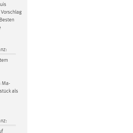
uis
 Vorschlag
 Besten
e
nz:
stem
m Ma-
stück als
nz:
uf