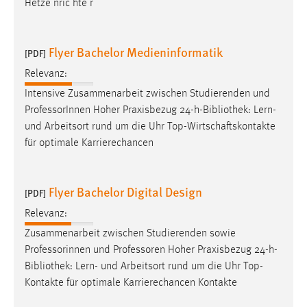
Hetze nric hte r
EXTERNE MEDIEN
Um Inhalte von Videoplattformen und Social Media
Plattformen anzeigen zu können, werden von diesen
Flyer Bachelor Medieninformatik
[PDF]
externen Medien Cookies gesetzt.
Relevanz:
YouTube
Intensive Zusammenarbeit zwischen Studierenden und
ProfessorInnen Hoher Praxisbezug 24-h-
Bibliothek
: Lern-
und Arbeitsort rund um die Uhr Top-Wirtschaftskontakte
Vimeo
für optimale Karrierechancen
Flyer Bachelor Digital Design
[PDF]
Relevanz:
Zusammenarbeit zwischen Studierenden sowie
Professorinnen und Professoren Hoher Praxisbezug 24-h-
Bibliothek
: Lern- und Arbeitsort rund um die Uhr Top-
Kontakte für optimale Karrierechancen Kontakte