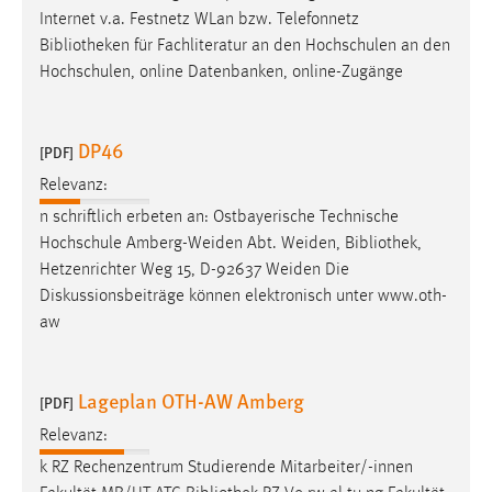
Zweck:
Internet v.a. Festnetz WLan bzw. Telefonnetz
Dieser Cookie ist notwendig um sich an der Website
Bibliotheken
für Fachliteratur an den Hochschulen an den
einloggen zu können.
Hochschulen, online Datenbanken, online-Zugänge
Cookie Laufzeit:
24 Stunden
DP46
[PDF]
Relevanz:
STATISTIK
n schriftlich erbeten an: Ostbayerische Technische
Hochschule Amberg-Weiden Abt. Weiden,
Bibliothek
,
Statistik Cookies erfassen Informationen anonym.
Hetzenrichter Weg 15, D-92637 Weiden Die
Diese Informationen helfen uns zu verstehen, wie
Diskussionsbeiträge können elektronisch unter www.oth-
unsere Besucher unsere Website nutzen.
aw
Matomo
Lageplan OTH-AW Amberg
Name:
[PDF]
_pk_ref, _pk_cvar, _pk_id, _pk_ses
Relevanz:
Zweck:
k RZ Rechenzentrum Studierende Mitarbeiter/-innen
Zugriffsstatistik