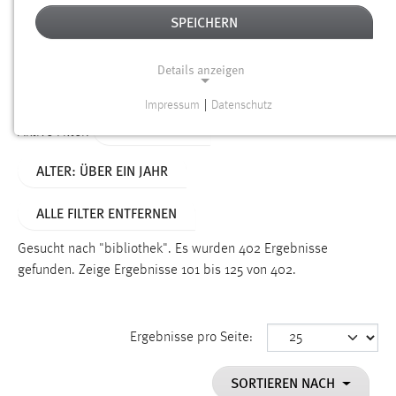
SPEICHERN
Alter
Details anzeigen
SUCHEN
Impressum
|
Datenschutz
NOTWENDIGE COOKIES
TYP: DATEIEN
Aktive Filter:
Notwendige Cookies ermöglichen grundlegende
ALTER: ÜBER EIN JAHR
Funktionen und sind für die einwandfreie Funktion der
Website erforderlich.
ALLE FILTER ENTFERNEN
Einverständnis
Gesucht nach "bibliothek".
Es wurden 402 Ergebnisse
Name:
gefunden.
Zeige Ergebnisse 101 bis 125 von 402.
cookie_consent
Zweck:
Ergebnisse pro Seite:
Dieser Cookie speichert die ausgewählten Einverständnis-
Optionen des Benutzers
SORTIEREN NACH
Cookie Laufzeit: