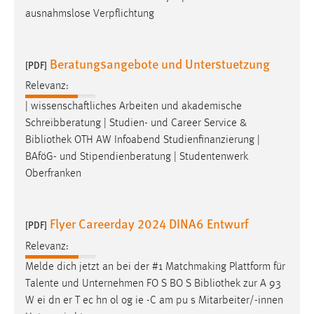
ausnahmslose Verpflichtung
Conversion-Tracking
Cookie Laufzeit:
3 Monate
Beratungsangebote und Unterstuetzung
[PDF]
Relevanz:
Facebook Pixel
| wissenschaftliches Arbeiten und akademische
Schreibberatung | Studien- und Career Service &
Name:
_fbp
Bibliothek
OTH AW Infoabend Studienfinanzierung |
BAföG- und Stipendienberatung | Studentenwerk
Anbieter:
Oberfranken
Facebook
Zweck:
Flyer Careerday 2024 DINA6 Entwurf
Conversion-Tracking
[PDF]
Relevanz:
Cookie Laufzeit:
3 Monate
Melde dich jetzt an bei der #1 Matchmaking Plattform für
Talente und Unternehmen FO S BO S
Bibliothek
zur A 93
W ei dn er T ec hn ol og ie -C am pu s Mitarbeiter/-innen