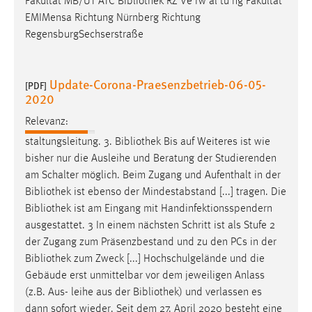
Fakultät MB/UT ATC
Bibliothek
RZ Ve rw al tu ng Fakultät
EMIMensa Richtung Nürnberg Richtung
Cookie Laufzeit:
RegensburgSechserstraße
Max. 13 Monate
Update-Corona-Praesenzbetrieb-06-05-
[PDF]
MARKETING
2020
Marketing Cookies werden von Drittanbietern
Relevanz:
verwendet, um personalisierte Werbung anzuzeigen.
staltungsleitung. 3.
Bibliothek
Bis auf Weiteres ist wie
Sie tun dies, indem sie Besucher über Websites
bisher nur die Ausleihe und Beratung der Studierenden
hinweg verfolgen.
am Schalter möglich. Beim Zugang und Aufenthalt in der
Bibliothek
ist ebenso der Mindestabstand [...] tragen. Die
Google Ads
Bibliothek
ist am Eingang mit Handinfektionsspendern
ausgestattet. 3 In einem nächsten Schritt ist als Stufe 2
Name:
der Zugang zum Präsenzbestand und zu den PCs in der
_gcl_au
Bibliothek
zum Zweck [...] Hochschulgelände und die
Anbieter:
Gebäude erst unmittelbar vor dem jeweiligen Anlass
Google Ireland Limited
(z.B. Aus- leihe aus der
Bibliothek
) und verlassen es
dann sofort wieder. Seit dem 27. April 2020 besteht eine
Zweck: