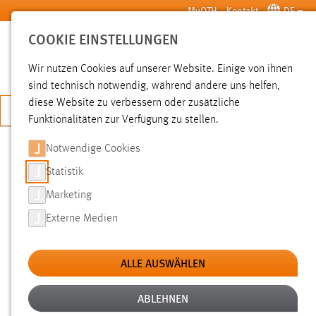
Zum Hauptinhalt springen
MyOTH
Kontakt
DE
COOKIE EINSTELLUNGEN
SUCHE
Wir nutzen Cookies auf unserer Website. Einige von ihnen
sind technisch notwendig, während andere uns helfen,
diese Website zu verbessern oder zusätzliche
JETZT BEWERBEN
Funktionalitäten zur Verfügung zu stellen.
Notwendige Cookies
SUCHE
Statistik
Marketing
FILTER
Externe Medien
Typ
ALLE AUSWÄHLEN
Erstellungsdatum
ABLEHNEN