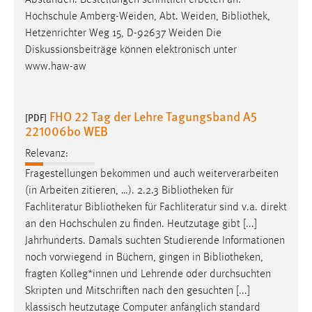
Abständen. Bestellungen schriftlich erbeten an:
30 Tage
Hochschule Amberg-Weiden, Abt. Weiden,
Bibliothek
,
Hetzenrichter Weg 15, D-92637 Weiden Die
Chat
Diskussionsbeiträge können elektronisch unter
www.haw-aw
Name:
MibewSessionID, MIBEW_UserID, mibew_locale, mibew-
chat-frame-style-5e9dbeb1811c0446
FHO 22 Tag der Lehre Tagungsband A5
[PDF]
221006bo WEB
Zweck:
Wird benötigt um die Chatfunktion nutzen zu können.
Relevanz:
Cookie Laufzeit:
Fragestellungen bekommen und auch weiterverarbeiten
MibewSessionID, mibew-chat-frame-style-
(in Arbeiten zitieren, …). 2.2.3
Bibliotheken
für
5e9dbeb1811c0446 = Sitzungslaufzeit, mibew_locale = 3
Fachliteratur
Bibliotheken
für Fachliteratur sind v.a. direkt
Jahre, MIBEW_UserID = 1 Jahr
an den Hochschulen zu finden. Heutzutage gibt [...]
Jahrhunderts. Damals suchten Studierende Informationen
Login
noch vorwiegend in Büchern, gingen in
Bibliotheken
,
fragten Kolleg*innen und Lehrende oder durchsuchten
Name:
Skripten und Mitschriften nach den gesuchten [...]
fe_user, be_user, be_lastLoginProvider
klassisch heutzutage Computer anfänglich standard