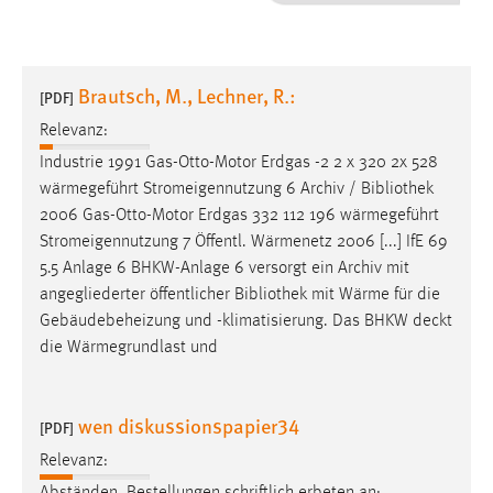
1 Jahr
Performance
Brautsch, M., Lechner, R.:
[PDF]
Name:
Relevanz:
staticfilecache
Industrie 1991 Gas-Otto-Motor Erdgas -2 2 x 320 2x 528
wärmegeführt Stromeigennutzung 6 Archiv /
Bibliothek
Zweck:
2006 Gas-Otto-Motor Erdgas 332 112 196 wärmegeführt
Für performante Seitenauslieferung wird in diesem Cookie
gespeichert, ob man eingeloggt ist.
Stromeigennutzung 7 Öffentl. Wärmenetz 2006 [...] IfE 69
5.5 Anlage 6 BHKW-Anlage 6 versorgt ein Archiv mit
angegliederter öffentlicher
Bibliothek
mit Wärme für die
Sprachpräferenz
Gebäudebeheizung und -klimatisierung. Das BHKW deckt
Name:
die Wärmegrundlast und
site-language-preference
Zweck:
wen diskussionspapier34
[PDF]
Das Cookie speichert die gewählte Sprache der Website.
Relevanz:
Cookie Laufzeit: