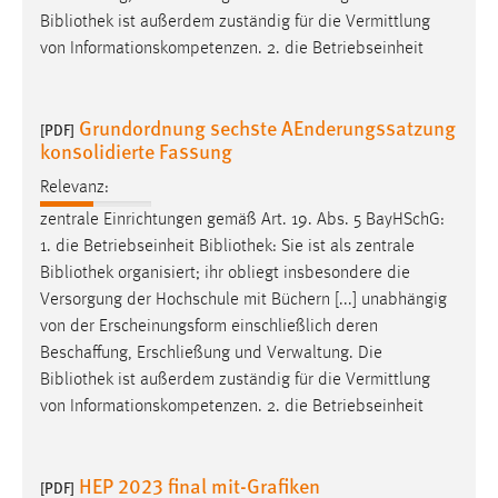
Bibliothek
ist außerdem zuständig für die Vermittlung
Cookie Laufzeit:
von Informationskompetenzen. 2. die Betriebseinheit
Max. 13 Monate
Grundordnung sechste AEnderungssatzung
[PDF]
konsolidierte Fassung
MARKETING
Relevanz:
Marketing Cookies werden von Drittanbietern
verwendet, um personalisierte Werbung anzuzeigen.
zentrale Einrichtungen gemäß Art. 19. Abs. 5 BayHSchG:
Sie tun dies, indem sie Besucher über Websites
1. die Betriebseinheit
Bibliothek
: Sie ist als zentrale
hinweg verfolgen.
Bibliothek
organisiert; ihr obliegt insbesondere die
Versorgung der Hochschule mit Büchern [...] unabhängig
Google Ads
von der Erscheinungsform einschließlich deren
Beschaffung, Erschließung und Verwaltung. Die
Name:
Bibliothek
ist außerdem zuständig für die Vermittlung
_gcl_au
von Informationskompetenzen. 2. die Betriebseinheit
Anbieter:
Google Ireland Limited
HEP 2023 final mit-Grafiken
[PDF]
Zweck: