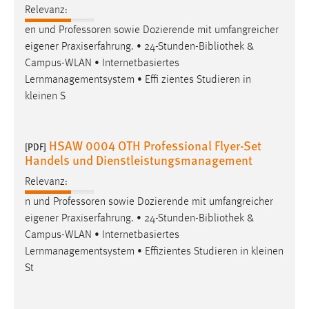
EXTERNE MEDIEN
Relevanz:
Um Inhalte von Videoplattformen und Social Media
en und Professoren sowie Dozierende mit umfangreicher
Plattformen anzeigen zu können, werden von diesen
eigener Praxiserfahrung. • 24-Stunden-
Bibliothek
&
externen Medien Cookies gesetzt.
Campus-WLAN • Internetbasiertes
Lernmanagementsystem • Effi zientes Studieren in
YouTube
kleinen S
Vimeo
HSAW 0004 OTH Professional Flyer-Set
[PDF]
Handels und Dienstleistungsmanagement
Relevanz:
n und Professoren sowie Dozierende mit umfangreicher
eigener Praxiserfahrung. • 24-Stunden-
Bibliothek
&
Campus-WLAN • Internetbasiertes
Lernmanagementsystem • Effizientes Studieren in kleinen
St