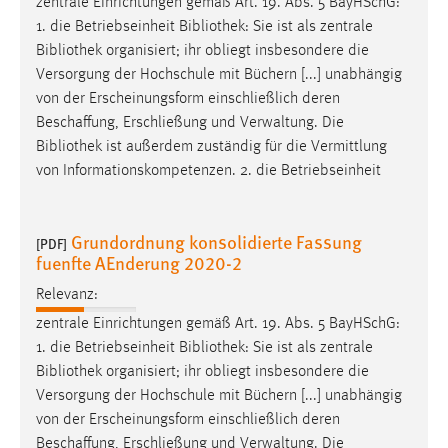
zentrale Einrichtungen gemäß Art. 19. Abs. 5 BayHSchG:
Zweck:
1. die Betriebseinheit
Bibliothek
: Sie ist als zentrale
Dieser Cookie ist notwendig um sich an der Website
Bibliothek
organisiert; ihr obliegt insbesondere die
einloggen zu können.
Versorgung der Hochschule mit Büchern [...] unabhängig
Cookie Laufzeit:
von der Erscheinungsform einschließlich deren
24 Stunden
Beschaffung, Erschließung und Verwaltung. Die
Bibliothek
ist außerdem zuständig für die Vermittlung
von Informationskompetenzen. 2. die Betriebseinheit
STATISTIK
Statistik Cookies erfassen Informationen anonym.
Grundordnung konsolidierte Fassung
[PDF]
Diese Informationen helfen uns zu verstehen, wie
fuenfte AEnderung 2020-2
unsere Besucher unsere Website nutzen.
Relevanz:
Matomo
zentrale Einrichtungen gemäß Art. 19. Abs. 5 BayHSchG:
1. die Betriebseinheit
Bibliothek
: Sie ist als zentrale
Name:
Bibliothek
organisiert; ihr obliegt insbesondere die
_pk_ref, _pk_cvar, _pk_id, _pk_ses
Versorgung der Hochschule mit Büchern [...] unabhängig
von der Erscheinungsform einschließlich deren
Zweck:
Beschaffung, Erschließung und Verwaltung. Die
Zugriffsstatistik