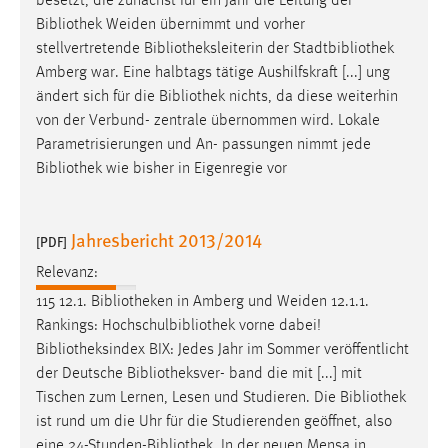
besetzt, die zunächst für ein Jahr die Leitung der
Bibliothek
Weiden übernimmt und vorher
stellvertretende
Bibliotheksleiterin
der Stadtbibliothek
Amberg war. Eine halbtags tätige Aushilfskraft [...] ung
ändert sich für die
Bibliothek
nichts, da diese weiterhin
von der Verbund- zentrale übernommen wird. Lokale
Parametrisierungen und An- passungen nimmt jede
Bibliothek
wie bisher in Eigenregie vor
Jahresbericht 2013/2014
[PDF]
Relevanz:
115 12.1.
Bibliotheken
in Amberg und Weiden 12.1.1.
Rankings: Hochschulbibliothek vorne dabei!
Bibliotheksindex
BIX: Jedes Jahr im Sommer veröffentlicht
der Deutsche
Bibliotheksver
- band die mit [...] mit
Tischen zum Lernen, Lesen und Studieren. Die
Bibliothek
ist rund um die Uhr für die Studierenden geöffnet, also
eine 24-Stunden-
Bibliothek
. In der neuen Mensa in