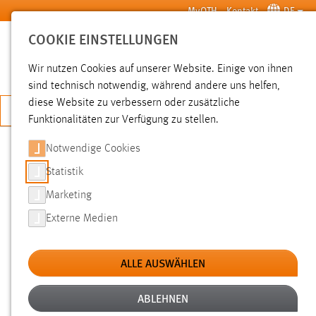
Zum Hauptinhalt springen
MyOTH
Kontakt
DE
COOKIE EINSTELLUNGEN
SUCHE
Wir nutzen Cookies auf unserer Website. Einige von ihnen
sind technisch notwendig, während andere uns helfen,
diese Website zu verbessern oder zusätzliche
JETZT BEWERBEN
Funktionalitäten zur Verfügung zu stellen.
Notwendige Cookies
SUCHE
Statistik
Marketing
FILTER
Externe Medien
Typ
ALLE AUSWÄHLEN
Erstellungsdatum
ABLEHNEN