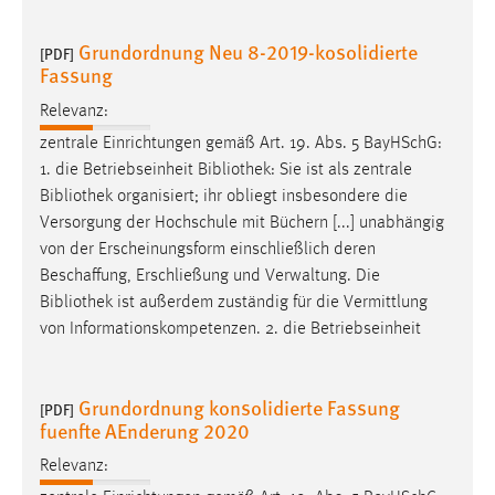
30 Tage
Grundordnung Neu 8-2019-kosolidierte
[PDF]
Chat
Fassung
Relevanz:
Name:
MibewSessionID, MIBEW_UserID, mibew_locale, mibew-
zentrale Einrichtungen gemäß Art. 19. Abs. 5 BayHSchG:
chat-frame-style-5e9dbeb1811c0446
1. die Betriebseinheit
Bibliothek
: Sie ist als zentrale
Bibliothek
organisiert; ihr obliegt insbesondere die
Zweck:
Versorgung der Hochschule mit Büchern [...] unabhängig
Wird benötigt um die Chatfunktion nutzen zu können.
von der Erscheinungsform einschließlich deren
Cookie Laufzeit:
Beschaffung, Erschließung und Verwaltung. Die
MibewSessionID, mibew-chat-frame-style-
Bibliothek
ist außerdem zuständig für die Vermittlung
5e9dbeb1811c0446 = Sitzungslaufzeit, mibew_locale = 3
von Informationskompetenzen. 2. die Betriebseinheit
Jahre, MIBEW_UserID = 1 Jahr
Login
Grundordnung konsolidierte Fassung
[PDF]
fuenfte AEnderung 2020
Name:
Relevanz:
fe_user, be_user, be_lastLoginProvider