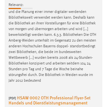
Conversion-Tracking
Relevanz:
und die Planung einer immer digitaler werdenden
Cookie Laufzeit:
Bibliothekswelt
verwendet werden kann. Deshalb kann
3 Monate
die
Bibliothek
an ihren Vorstellungen für eine
Bibliothek
von morgen und übermorgen arbeiten und wird [...]
Facebook Pixel
bewerkstelligt werden kann. 6.3.3.
Bibliotheken
Die OTH
Amberg-Weiden unterhält im Gegensatz zu den meisten
Name:
anderen Hochschulen Bayerns doppel- standortbedingt
_fbp
zwei
Bibliotheken
, die beide im bundesweiten
Anbieter:
Wettbewerb [...] wurden bereits 2008 als 24-Stunden-
Facebook
Bibliotheken
konzipiert und arbeiten seitdem 104 24
Stunden pro Tag und 7 Tage die Woche beinahe
Zweck:
störungsfrei durch. Die
Bibliothek
in Weiden wurde im
Conversion-Tracking
Jahr 2012 bedeutend
Cookie Laufzeit:
3 Monate
HSAW 0002 OTH Professional Flyer-Set
[PDF]
Handels und Dienstleistungsmanagement