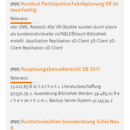
Handout Partizipative Fabrikplanung VR ist
[PDF]
teamfaehig
Relevanz:
ster (IMG, Rostock) Alle VR-Objekte wurden durch plavis
als kundenindividuelle visTABLE®touch-
Bibliothek
erstellt. Applikation Replikation 2D-Client 3D-Client 2D-
Client Replikation 2D-Client
Hauptausgabenuebersicht SB 2011
[PDF]
Relevanz:
13.021,85 B ib li o t h e k 1. Literaturbeschaffung
97.330,79 2. Ausstattung
Bibliothek
Weiden 39.485,01 R e
c h e n ze n tr u m 1. Backup Server-System 41.145,54 2
Hochschulwahlen Grundordnung Schie Neu
[PDF]
6