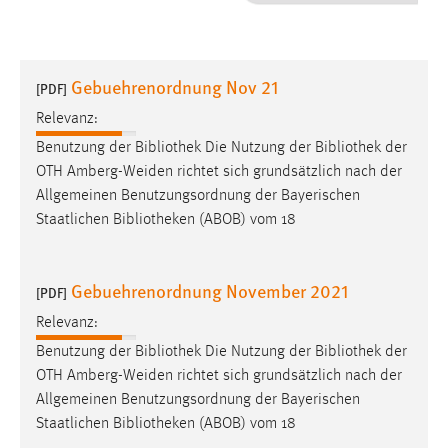
1 Jahr
Performance
Gebuehrenordnung Nov 21
[PDF]
Name:
Relevanz:
staticfilecache
Benutzung der
Bibliothek
Die Nutzung der
Bibliothek
der
OTH Amberg-Weiden richtet sich grundsätzlich nach der
Zweck:
Allgemeinen Benutzungsordnung der Bayerischen
Für performante Seitenauslieferung wird in diesem Cookie
gespeichert, ob man eingeloggt ist.
Staatlichen
Bibliotheken
(ABOB) vom 18
Sprachpräferenz
Gebuehrenordnung November 2021
[PDF]
Name:
Relevanz:
site-language-preference
Benutzung der
Bibliothek
Die Nutzung der
Bibliothek
der
Zweck:
OTH Amberg-Weiden richtet sich grundsätzlich nach der
Das Cookie speichert die gewählte Sprache der Website.
Allgemeinen Benutzungsordnung der Bayerischen
Staatlichen
Bibliotheken
(ABOB) vom 18
Cookie Laufzeit: