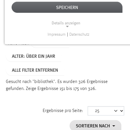
SPEICHERN
Alter
Details anzeigen
SUCHEN
Impressum
|
Datenschutz
NOTWENDIGE COOKIES
TYP: DATEIEN
Aktive Filter:
Notwendige Cookies ermöglichen grundlegende
ALTER: ÜBER EIN JAHR
Funktionen und sind für die einwandfreie Funktion der
Website erforderlich.
ALLE FILTER ENTFERNEN
Einverständnis
Gesucht nach "bibliothek".
Es wurden 326 Ergebnisse
Name:
gefunden.
Zeige Ergebnisse 151 bis 175 von 326.
cookie_consent
Zweck:
Ergebnisse pro Seite:
Dieser Cookie speichert die ausgewählten Einverständnis-
Optionen des Benutzers
SORTIEREN NACH
Cookie Laufzeit: