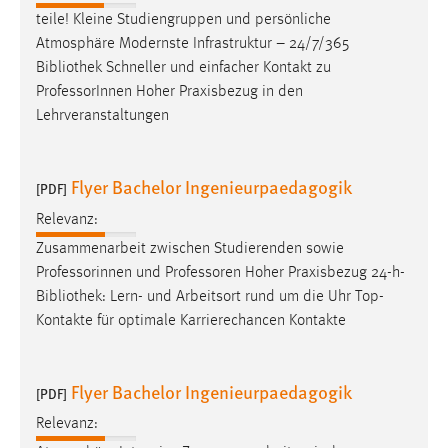
EXTERNE MEDIEN
teile! Kleine Studiengruppen und persönliche
Um Inhalte von Videoplattformen und Social Media
Atmosphäre Modernste Infrastruktur – 24/7/365
Plattformen anzeigen zu können, werden von diesen
Bibliothek
Schneller und einfacher Kontakt zu
externen Medien Cookies gesetzt.
ProfessorInnen Hoher Praxisbezug in den
Lehrveranstaltungen
YouTube
Flyer Bachelor Ingenieurpaedagogik
[PDF]
Vimeo
Relevanz:
Zusammenarbeit zwischen Studierenden sowie
Professorinnen und Professoren Hoher Praxisbezug 24-h-
Bibliothek
: Lern- und Arbeitsort rund um die Uhr Top-
Kontakte für optimale Karrierechancen Kontakte
Flyer Bachelor Ingenieurpaedagogik
[PDF]
Relevanz: