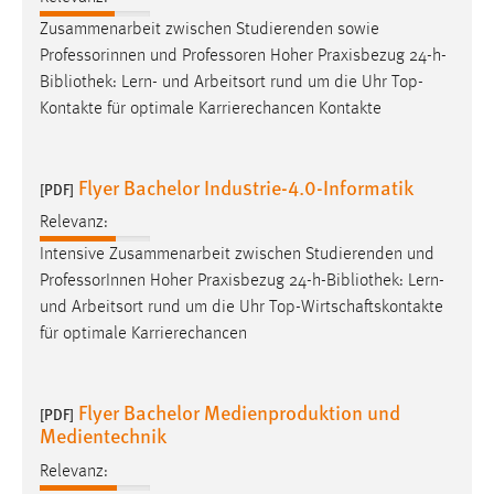
Zweck:
Zusammenarbeit zwischen Studierenden sowie
Dieser Cookie ist notwendig um sich an der Website
Professorinnen und Professoren Hoher Praxisbezug 24-h-
einloggen zu können.
Bibliothek
: Lern- und Arbeitsort rund um die Uhr Top-
Cookie Laufzeit:
Kontakte für optimale Karrierechancen Kontakte
24 Stunden
Flyer Bachelor Industrie-4.0-Informatik
[PDF]
STATISTIK
Relevanz:
Statistik Cookies erfassen Informationen anonym.
Intensive Zusammenarbeit zwischen Studierenden und
Diese Informationen helfen uns zu verstehen, wie
ProfessorInnen Hoher Praxisbezug 24-h-
Bibliothek
: Lern-
unsere Besucher unsere Website nutzen.
und Arbeitsort rund um die Uhr Top-Wirtschaftskontakte
für optimale Karrierechancen
Matomo
Name:
Flyer Bachelor Medienproduktion und
[PDF]
_pk_ref, _pk_cvar, _pk_id, _pk_ses
Medientechnik
Zweck:
Relevanz:
Zugriffsstatistik