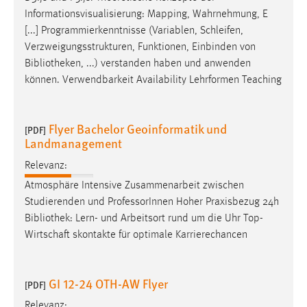
30 Tage
Informationsvisualisierung: Mapping, Wahrnehmung, E
[...] Programmierkenntnisse (Variablen, Schleifen,
Chat
Verzweigungsstrukturen, Funktionen, Einbinden von
Bibliotheken
, ...) verstanden haben und anwenden
Name:
können. Verwendbarkeit Availability Lehrformen Teaching
MibewSessionID, MIBEW_UserID, mibew_locale, mibew-
chat-frame-style-5e9dbeb1811c0446
Flyer Bachelor Geoinformatik und
Zweck:
[PDF]
Landmanagement
Wird benötigt um die Chatfunktion nutzen zu können.
Relevanz:
Cookie Laufzeit:
MibewSessionID, mibew-chat-frame-style-
Atmosphäre Intensive Zusammenarbeit zwischen
5e9dbeb1811c0446 = Sitzungslaufzeit, mibew_locale = 3
Studierenden und ProfessorInnen Hoher Praxisbezug 24h
Jahre, MIBEW_UserID = 1 Jahr
Bibliothek
: Lern- und Arbeitsort rund um die Uhr Top-
Wirtschaft skontakte für optimale Karrierechancen
Login
Name:
GI 12-24 OTH-AW Flyer
[PDF]
fe_user, be_user, be_lastLoginProvider
Relevanz: