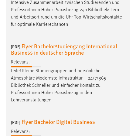
Intensive Zusammenarbeit zwischen Studierenden und
ProfessorInnen Hoher Praxisbezug 24h
Bibliothek
: Lern-
Cookie Laufzeit:
und Arbeitsort rund um die Uhr Top-Wirtschaftskontakte
Max. 13 Monate
für optimale Karrierechancen
MARKETING
Flyer Bachelorstudiengang International
[PDF]
Business in deutscher Sprache
Marketing Cookies werden von Drittanbietern
verwendet, um personalisierte Werbung anzuzeigen.
Relevanz:
Sie tun dies, indem sie Besucher über Websites
teile! Kleine Studiengruppen und persönliche
hinweg verfolgen.
Atmosphäre Modernste Infrastruktur – 24/7/365
Bibliothek
Schneller und einfacher Kontakt zu
Google Ads
ProfessorInnen Hoher Praxisbezug in den
Name:
Lehrveranstaltungen
_gcl_au
Anbieter:
Flyer Bachelor Digital Business
[PDF]
Google Ireland Limited
Relevanz:
Zweck: