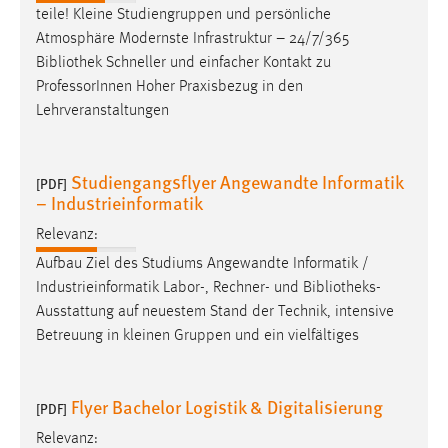
teile! Kleine Studiengruppen und persönliche
Conversion-Tracking
Atmosphäre Modernste Infrastruktur – 24/7/365
Cookie Laufzeit:
Bibliothek
Schneller und einfacher Kontakt zu
3 Monate
ProfessorInnen Hoher Praxisbezug in den
Lehrveranstaltungen
Facebook Pixel
Studiengangsflyer Angewandte Informatik
Name:
[PDF]
– Industrieinformatik
_fbp
Relevanz:
Anbieter:
Facebook
Aufbau Ziel des Studiums Angewandte Informatik /
Industrieinformatik Labor-, Rechner- und
Bibliotheks-
Zweck:
Ausstattung
auf neuestem Stand der Technik, intensive
Conversion-Tracking
Betreuung in kleinen Gruppen und ein vielfältiges
Cookie Laufzeit:
3 Monate
Flyer Bachelor Logistik & Digitalisierung
[PDF]
Relevanz: