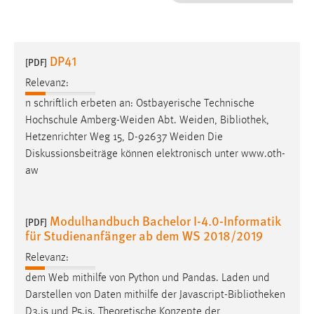
1 Jahr
Performance
DP41
[PDF]
Name:
Relevanz:
staticfilecache
n schriftlich erbeten an: Ostbayerische Technische
Hochschule Amberg-Weiden Abt. Weiden,
Bibliothek
,
Zweck:
Hetzenrichter Weg 15, D-92637 Weiden Die
Für performante Seitenauslieferung wird in diesem Cookie
gespeichert, ob man eingeloggt ist.
Diskussionsbeiträge können elektronisch unter www.oth-
aw
Sprachpräferenz
Modulhandbuch Bachelor I-4.0-Informatik
Name:
[PDF]
für Studienanfänger ab dem WS 2018/2019
site-language-preference
Relevanz:
Zweck:
Das Cookie speichert die gewählte Sprache der Website.
dem Web mithilfe von Python und Pandas. Laden und
Darstellen von Daten mithilfe der Javascript-
Bibliotheken
Cookie Laufzeit:
D3.js und P5.js. Theoretische Konzepte der