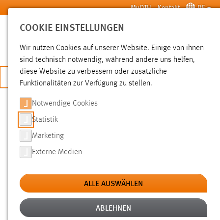
Zum Hauptinhalt springen
MyOTH
Kontakt
DE
COOKIE EINSTELLUNGEN
SUCHE
Wir nutzen Cookies auf unserer Website. Einige von ihnen
sind technisch notwendig, während andere uns helfen,
diese Website zu verbessern oder zusätzliche
JETZT BEWERBEN
Funktionalitäten zur Verfügung zu stellen.
Notwendige Cookies
SUCHE
Statistik
Marketing
FILTER
Externe Medien
Typ
ALLE AUSWÄHLEN
Erstellungsdatum
ABLEHNEN