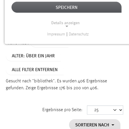
SPEICHERN
Alter
Details anzeigen
SUCHEN
Impressum
|
Datenschutz
NOTWENDIGE COOKIES
TYP: DATEIEN
Aktive Filter:
Notwendige Cookies ermöglichen grundlegende
ALTER: ÜBER EIN JAHR
Funktionen und sind für die einwandfreie Funktion der
Website erforderlich.
ALLE FILTER ENTFERNEN
Einverständnis
Gesucht nach "bibliothek".
Es wurden 406 Ergebnisse
Name:
gefunden.
Zeige Ergebnisse 176 bis 200 von 406.
cookie_consent
Zweck:
Ergebnisse pro Seite:
Dieser Cookie speichert die ausgewählten Einverständnis-
Optionen des Benutzers
SORTIEREN NACH
Cookie Laufzeit: