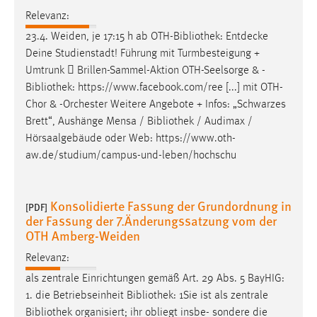
Relevanz:
23.4. Weiden, je 17:15 h ab OTH-
Bibliothek
: Entdecke
Deine Studienstadt! Führung mit Turmbesteigung +
Umtrunk  Brillen-Sammel-Aktion OTH-Seelsorge & -
Bibliothek
: https://www.facebook.com/ree [...] mit OTH-
Chor & -Orchester Weitere Angebote + Infos: „Schwarzes
Brett“, Aushänge Mensa /
Bibliothek
/ Audimax /
Hörsaalgebäude oder Web: https://www.oth-
aw.de/studium/campus-und-leben/hochschu
Konsolidierte Fassung der Grundordnung in
[PDF]
der Fassung der 7.Änderungssatzung vom der
OTH Amberg-Weiden
Relevanz:
als zentrale Einrichtungen gemäß Art. 29 Abs. 5 BayHIG:
1. die Betriebseinheit
Bibliothek
: 1Sie ist als zentrale
Bibliothek
organisiert; ihr obliegt insbe- sondere die