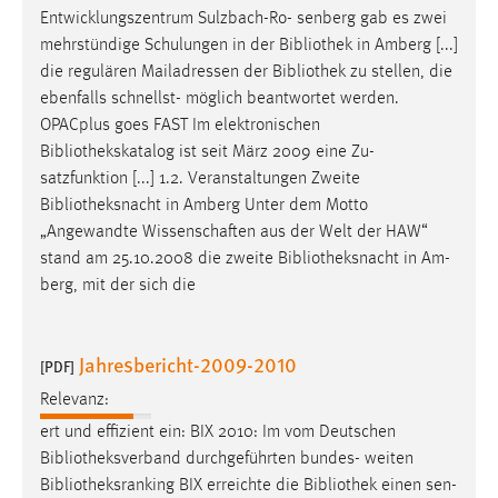
Entwicklungszentrum Sulzbach-Ro- senberg gab es zwei
Cookie Laufzeit:
mehrstündige Schulungen in der
Bibliothek
in Amberg [...]
Max. 13 Monate
die regulären Mailadressen der
Bibliothek
zu stellen, die
ebenfalls schnellst- möglich beantwortet werden.
OPACplus goes FAST Im elektronischen
MARKETING
Bibliothekskatalog
ist seit März 2009 eine Zu-
satzfunktion [...] 1.2. Veranstaltungen Zweite
Marketing Cookies werden von Drittanbietern
Bibliotheksnacht
in Amberg Unter dem Motto
verwendet, um personalisierte Werbung anzuzeigen.
„Angewandte Wissenschaften aus der Welt der HAW“
Sie tun dies, indem sie Besucher über Websites
stand am 25.10.2008 die zweite
Bibliotheksnacht
in Am-
hinweg verfolgen.
berg, mit der sich die
Google Ads
Jahresbericht-2009-2010
Name:
[PDF]
_gcl_au
Relevanz:
Anbieter:
ert und effizient ein: BIX 2010: Im vom Deutschen
Google Ireland Limited
Bibliotheksverband
durchgeführten bundes- weiten
Bibliotheksranking
BIX erreichte die
Bibliothek
einen sen-
Zweck: