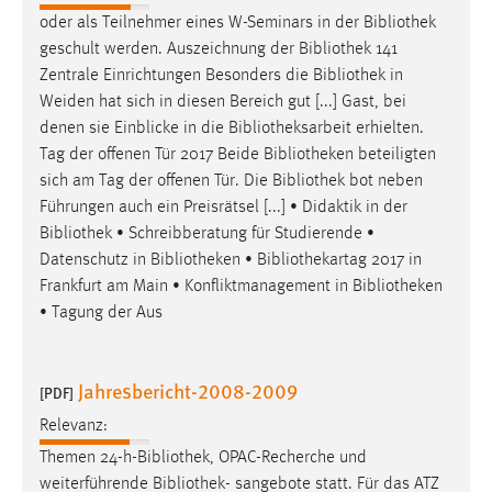
Zweck:
oder als Teilnehmer eines W-Seminars in der
Bibliothek
Dieser Cookie ist notwendig um sich an der Website
geschult werden. Auszeichnung der
Bibliothek
141
einloggen zu können.
Zentrale Einrichtungen Besonders die
Bibliothek
in
Weiden hat sich in diesen Bereich gut [...] Gast, bei
Cookie Laufzeit:
denen sie Einblicke in die
Bibliotheksarbeit
erhielten.
24 Stunden
Tag der offenen Tür 2017 Beide
Bibliotheken
beteiligten
sich am Tag der offenen Tür. Die
Bibliothek
bot neben
Führungen auch ein Preisrätsel [...] • Didaktik in der
STATISTIK
Bibliothek
• Schreibberatung für Studierende •
Statistik Cookies erfassen Informationen anonym.
Datenschutz in
Bibliotheken
• Bibliothekartag 2017 in
Diese Informationen helfen uns zu verstehen, wie
Frankfurt am Main • Konfliktmanagement in
Bibliotheken
unsere Besucher unsere Website nutzen.
• Tagung der Aus
Matomo
Jahresbericht-2008-2009
[PDF]
Name:
_pk_ref, _pk_cvar, _pk_id, _pk_ses
Relevanz:
Themen 24-h-
Bibliothek
, OPAC-Recherche und
Zweck:
weiterführende
Bibliothek
- sangebote statt. Für das ATZ
Zugriffsstatistik