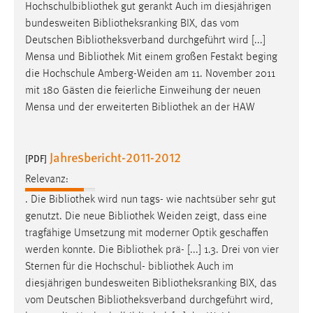
EXTERNE MEDIEN
Hochschulbibliothek gut gerankt Auch im diesjährigen
bundesweiten
Bibliotheksranking
BIX, das vom
Um Inhalte von Videoplattformen und Social Media
Deutschen
Bibliotheksverband
durchgeführt wird [...]
Plattformen anzeigen zu können, werden von diesen
Mensa und
Bibliothek
Mit einem großen Festakt beging
externen Medien Cookies gesetzt.
die Hochschule Amberg-Weiden am 11. November 2011
mit 180 Gästen die feierliche Einweihung der neuen
YouTube
Mensa und der erweiterten
Bibliothek
an der HAW
Vimeo
Jahresbericht-2011-2012
[PDF]
Relevanz:
. Die
Bibliothek
wird nun tags- wie nachtsüber sehr gut
genutzt. Die neue
Bibliothek
Weiden zeigt, dass eine
tragfähige Umsetzung mit moderner Optik geschaffen
werden konnte. Die
Bibliothek
prä- [...] 1.3. Drei von vier
Sternen für die Hochschul-
bibliothek
Auch im
diesjährigen bundesweiten
Bibliotheksranking
BIX, das
vom Deutschen
Bibliotheksverband
durchgeführt wird,