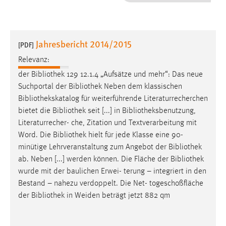
1 Jahr
Performance
Jahresbericht 2014/2015
[PDF]
Name:
Relevanz:
staticfilecache
der
Bibliothek
129 12.1.4 „Aufsätze und mehr“: Das neue
Suchportal der
Bibliothek
Neben dem klassischen
Zweck:
Bibliothekskatalog
für weiterführende Literaturrecherchen
Für performante Seitenauslieferung wird in diesem Cookie
gespeichert, ob man eingeloggt ist.
bietet die
Bibliothek
seit [...] in
Bibliotheksbenutzung
,
Literaturrecher- che, Zitation und Textverarbeitung mit
Word. Die
Bibliothek
hielt für jede Klasse eine 90-
Sprachpräferenz
minütige Lehrveranstaltung zum Angebot der
Bibliothek
Name:
ab. Neben [...] werden können. Die Fläche der
Bibliothek
site-language-preference
wurde mit der baulichen Erwei- terung – integriert in den
Bestand – nahezu verdoppelt. Die Net- togeschoßfläche
Zweck:
der
Bibliothek
in Weiden beträgt jetzt 882 qm
Das Cookie speichert die gewählte Sprache der Website.
Cookie Laufzeit: