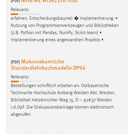
[PDF]
Relevanz:
erfahren, Entscheidungsbäume) � Implementierung: •
Nutzung von Programmierwerkzeugen und
Bibliotheken
(z.B. Python mit Pandas, NumPy, Scikit-learn) •
Implementierung eines angewandten Projekts •
Makrooekomische
[PDF]
Standardlehrbuchmodelle DP94
Relevanz:
Bestellungen schriftlich erbeten an: Ostbayerische
Technische Hochschule Amberg-Weiden Abt. Weiden,
Bibliothek
Hetzenrichter Weg 15, D – 92637 Weiden
i.d.Opf. Die Diskussionsbeiträge können elektronisch
abgerufen