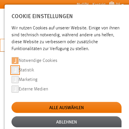
Zum Hauptinhalt springen
MyOTH
Kontakt
DE
COOKIE EINSTELLUNGEN
SUCHE
Wir nutzen Cookies auf unserer Website. Einige von ihnen
sind technisch notwendig, während andere uns helfen,
diese Website zu verbessern oder zusätzliche
JETZT BEWERBEN
Funktionalitäten zur Verfügung zu stellen.
Notwendige Cookies
SUCHE
Statistik
Marketing
FILTER
Externe Medien
Typ
ALLE AUSWÄHLEN
Erstellungsdatum
ABLEHNEN