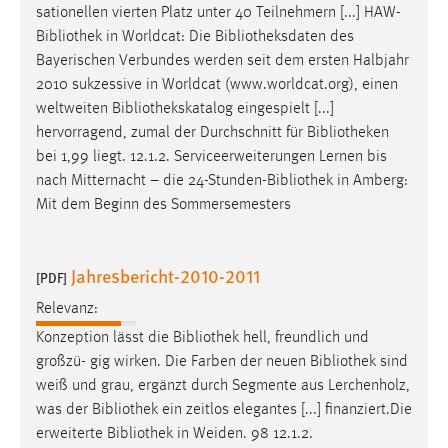
sationellen vierten Platz unter 40 Teilnehmern [...] HAW-
Conversion-Tracking
Bibliothek
in Worldcat: Die
Bibliotheksdaten
des
Cookie Laufzeit:
Bayerischen Verbundes werden seit dem ersten Halbjahr
3 Monate
2010 sukzessive in Worldcat (www.worldcat.org), einen
weltweiten
Bibliothekskatalog
eingespielt [...]
hervorragend, zumal der Durchschnitt für
Bibliotheken
Facebook Pixel
bei 1,99 liegt. 12.1.2. Serviceerweiterungen Lernen bis
Name:
nach Mitternacht – die 24-Stunden-
Bibliothek
in Amberg:
_fbp
Mit dem Beginn des Sommersemesters
Anbieter:
Facebook
Jahresbericht-2010-2011
[PDF]
Zweck:
Relevanz:
Conversion-Tracking
Konzeption lässt die
Bibliothek
hell, freundlich und
Cookie Laufzeit:
großzü- gig wirken. Die Farben der neuen
Bibliothek
sind
3 Monate
weiß und grau, ergänzt durch Segmente aus Lerchenholz,
was der
Bibliothek
ein zeitlos elegantes [...] finanziert.Die
erweiterte
Bibliothek
in Weiden. 98 12.1.2.