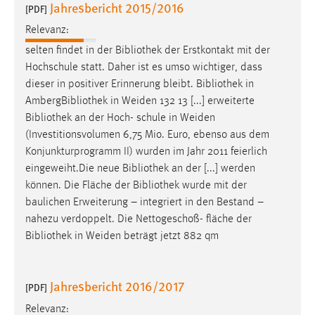
Jahresbericht 2015/2016
30 Tage
[PDF]
Relevanz:
Chat
selten findet in der
Bibliothek
der Erstkontakt mit der
Hochschule statt. Daher ist es umso wichtiger, dass
Name:
dieser in positiver Erinnerung bleibt.
Bibliothek
in
MibewSessionID, MIBEW_UserID, mibew_locale, mibew-
Amberg
Bibliothek
in Weiden 132 13 [...] erweiterte
chat-frame-style-5e9dbeb1811c0446
Bibliothek
an der Hoch- schule in Weiden
Zweck:
(Investitionsvolumen 6,75 Mio. Euro, ebenso aus dem
Wird benötigt um die Chatfunktion nutzen zu können.
Konjunkturprogramm II) wurden im Jahr 2011 feierlich
eingeweiht.Die neue
Bibliothek
an der [...] werden
Cookie Laufzeit:
können. Die Fläche der
Bibliothek
wurde mit der
MibewSessionID, mibew-chat-frame-style-
5e9dbeb1811c0446 = Sitzungslaufzeit, mibew_locale = 3
baulichen Erweiterung – integriert in den Bestand –
Jahre, MIBEW_UserID = 1 Jahr
nahezu verdoppelt. Die Nettogeschoß- fläche der
Bibliothek
in Weiden beträgt jetzt 882 qm
Login
Jahresbericht 2016/2017
Name:
[PDF]
fe_user, be_user, be_lastLoginProvider
Relevanz: