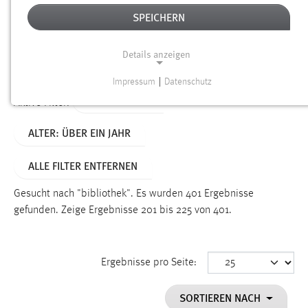
SPEICHERN
Alter
Details anzeigen
SUCHEN
Impressum
|
Datenschutz
NOTWENDIGE COOKIES
TYP: DATEIEN
Aktive Filter:
Notwendige Cookies ermöglichen grundlegende
ALTER: ÜBER EIN JAHR
Funktionen und sind für die einwandfreie Funktion der
Website erforderlich.
ALLE FILTER ENTFERNEN
Einverständnis
Gesucht nach "bibliothek".
Es wurden 401 Ergebnisse
Name:
gefunden.
Zeige Ergebnisse 201 bis 225 von 401.
cookie_consent
Zweck:
Ergebnisse pro Seite:
Dieser Cookie speichert die ausgewählten Einverständnis-
Optionen des Benutzers
SORTIEREN NACH
Cookie Laufzeit: