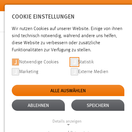
Zum Hauptinhalt springen
COOKIE EINSTELLUNGEN
Wir nutzen Cookies auf unserer Website. Einige von ihnen
sind technisch notwendig, während andere uns helfen,
diese Website zu verbessern oder zusätzliche
SUCHE
Funktionalitäten zur Verfügung zu stellen.
Notwendige Cookies
Statistik
Marketing
Externe Medien
ALLE AUSWÄHLEN
TYP: TX_OTHAWORGANIZATION_DOMAIN_MOD
Aktive Filter:
ABLEHNEN
SPEICHERN
Gesucht nach "bibliothek".
Es wurde 1 Ergebnis in 26 Mill
Details anzeigen