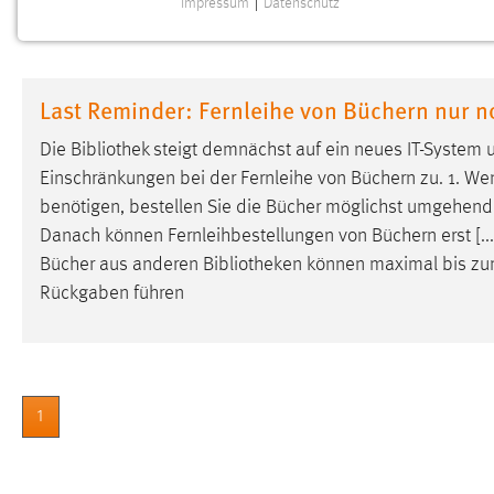
Impressum
|
Datenschutz
NOTWENDIGE COOKIES
Notwendige Cookies ermöglichen grundlegende
Funktionen und sind für die einwandfreie Funktion der
Last Reminder: Fernleihe von Büchern nur n
Website erforderlich.
Die
Bibliothek
steigt demnächst auf ein neues IT-System 
Einverständnis
Einschränkungen bei der Fernleihe von Büchern zu. 1. Wenn
benötigen, bestellen Sie die Bücher möglichst umgehend. 
Name:
cookie_consent
Danach können Fernleihbestellungen von Büchern erst [...
Zweck:
Dieser Cookie speichert die
Bücher aus anderen
Bibliotheken
können maximal bis zum
ausgewählten Einverständnis-Optionen
Rückgaben führen
des Benutzers
Cookie Laufzeit:
1 Jahr
Performance
1
Name:
staticfilecache
Zweck:
Für performante Seitenauslieferung wird