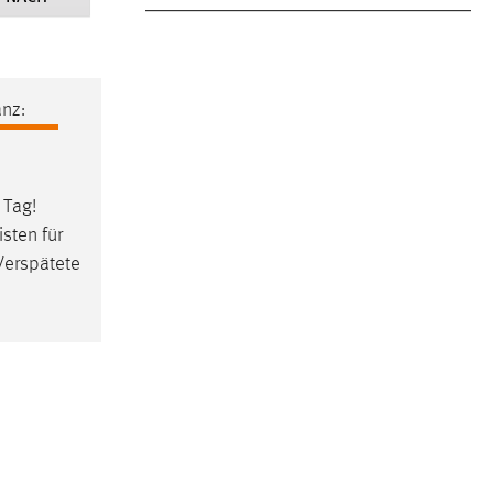
nz:
 Tag!
sten für
Verspätete