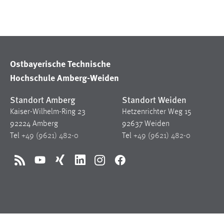
in diesem Cookie gespeichert, ob man
eingeloggt ist.
Sprachpräferenz
Ostbayerische Technische
Name:
site-language-preference
Hochschule Amberg-Weiden
Zweck:
Das Cookie speichert die gewählte
Standort Amberg
Standort Weiden
Sprache der Website.
Kaiser-Wilhelm-Ring 23
Hetzenrichter Weg 15
Cookie Laufzeit:
30 Tage
92224 Amberg
92637 Weiden
Tel
+49 (9621) 482-0
Tel
+49 (9621) 482-0
Chat
RSS
YouTube
Xing
LinkedIn
Instagram
Facebook
Name:
MibewSessionID, MIBEW_UserID,
mibew_locale, mibew-chat-frame-style-
5e9dbeb1811c0446
Zweck:
Wird benötigt um die Chatfunktion
nutzen zu können.