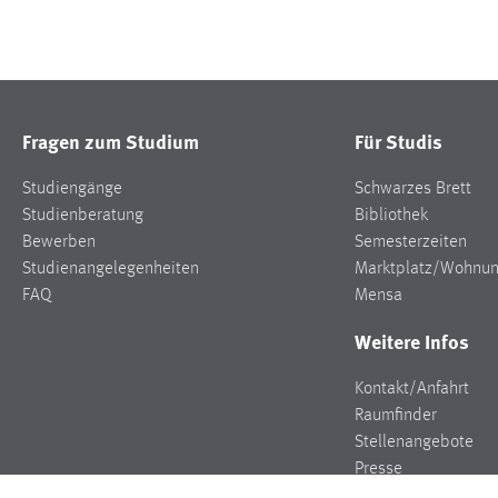
Fragen zum Studium
Für Studis
Studiengänge
Schwarzes Brett
Studienberatung
Bibliothek
Bewerben
Semesterzeiten
Studienangelegenheiten
Marktplatz/Wohnu
FAQ
Mensa
Weitere Infos
Kontakt/Anfahrt
Raumfinder
Stellenangebote
Presse
Veranstaltungen