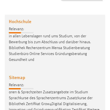
1 Jahr
Performance
Hochschule
Name:
Relevanz:
staticfilecache
in allen Lebenslagen rund ums Studium, von der
Bewerbung bis zum Abschluss und darüber hinaus.
Zweck:
Bibliothek
Rechenzentrum Mensa Studienberatung
Für performante Seitenauslieferung wird in diesem Cookie
gespeichert, ob man eingeloggt ist.
Studienbüro Online Services Gründungsberatung
Gesundheit und
Sprachpräferenz
Sitemap
Name:
site-language-preference
Relevanz:
Zweck:
onen & Sprechzeiten Zusatzangebote im Studium
Das Cookie speichert die gewählte Sprache der Website.
Sprachkurse des Sprachenzentrums Zusatzkurse der
Bibliothek
Zertifikat Grow4Digital Digitalisierung,
Cookie Laufzeit: