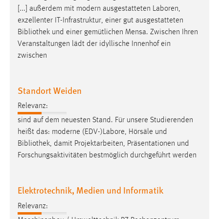
[...] außerdem mit modern ausgestatteten Laboren,
Cookie Laufzeit:
exzellenter IT-Infrastruktur, einer gut ausgestatteten
Max. 13 Monate
Bibliothek
und einer gemütlichen Mensa. Zwischen Ihren
Veranstaltungen lädt der idyllische Innenhof ein
zwischen
MARKETING
Marketing Cookies werden von Drittanbietern
Standort Weiden
verwendet, um personalisierte Werbung anzuzeigen.
Sie tun dies, indem sie Besucher über Websites
Relevanz:
hinweg verfolgen.
sind auf dem neuesten Stand. Für unsere Studierenden
heißt das: moderne (EDV-)Labore, Hörsäle und
Google Ads
Bibliothek
, damit Projektarbeiten, Präsentationen und
Forschungsaktivitäten bestmöglich durchgeführt werden
Name:
_gcl_au
Elektrotechnik, Medien und Informatik
Anbieter:
Google Ireland Limited
Relevanz:
Zweck: