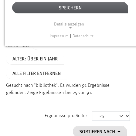
SPEICHERN
Alter
Details anzeigen
SUCHEN
Impressum
|
Datenschutz
NOTWENDIGE COOKIES
TYP: SEITEN
Aktive Filter:
Notwendige Cookies ermöglichen grundlegende
ALTER: ÜBER EIN JAHR
Funktionen und sind für die einwandfreie Funktion der
Website erforderlich.
ALLE FILTER ENTFERNEN
Einverständnis
Gesucht nach "bibliothek".
Es wurden 91 Ergebnisse
Name:
gefunden.
Zeige Ergebnisse 1 bis 25 von 91.
cookie_consent
Zweck:
Ergebnisse pro Seite:
Dieser Cookie speichert die ausgewählten Einverständnis-
Optionen des Benutzers
SORTIEREN NACH
Cookie Laufzeit: