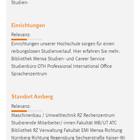
Studien-
Zweck:
Dieser Cookie ist notwendig um sich an der Website
einloggen zu können.
Einrichtungen
Cookie Laufzeit:
Relevanz:
24 Stunden
Einrichtungen unserer Hochschule sorgen für einen
reibungslosen Studienverlauf. Hier erfahren Sie mehr.
Bibliothek
Mensa Studien- und Career Service
STATISTIK
Studienbüro OTH Professional International Office
Statistik Cookies erfassen Informationen anonym.
Sprachenzentrum
Diese Informationen helfen uns zu verstehen, wie
unsere Besucher unsere Website nutzen.
Standort Amberg
Matomo
Relevanz:
Name:
Maschinenbau / Umwelttechnik RZ Rechenzentrum
_pk_ref, _pk_cvar, _pk_id, _pk_ses
Studierende Mitarbeiter/-innen Fakultät MB/UT ATC
Bibliothek
RZ Verwaltung Fakultät EMI Mensa Richtung
Zweck:
Nürnberg Richtung Regensburg Sechserstraße Kaiser-Wi
Zugriffsstatistik