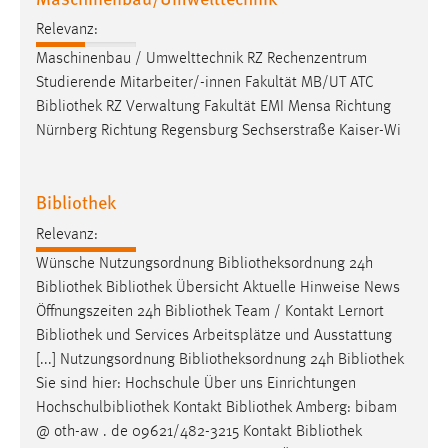
EXTERNE MEDIEN
Relevanz:
Um Inhalte von Videoplattformen und Social Media
Maschinenbau / Umwelttechnik RZ Rechenzentrum
Plattformen anzeigen zu können, werden von diesen
Studierende Mitarbeiter/-innen Fakultät MB/UT ATC
externen Medien Cookies gesetzt.
Bibliothek
RZ Verwaltung Fakultät EMI Mensa Richtung
Nürnberg Richtung Regensburg Sechserstraße Kaiser-Wi
YouTube
Vimeo
Bibliothek
Relevanz:
Wünsche Nutzungsordnung
Bibliotheksordnung
24h
Bibliothek
Bibliothek
Übersicht Aktuelle Hinweise News
Öffnungszeiten 24h
Bibliothek
Team / Kontakt Lernort
Bibliothek
und Services Arbeitsplätze und Ausstattung
[...] Nutzungsordnung
Bibliotheksordnung
24h
Bibliothek
Sie sind hier: Hochschule Über uns Einrichtungen
Hochschulbibliothek Kontakt
Bibliothek
Amberg: bibam
@ oth-aw . de 09621/482-3215 Kontakt
Bibliothek