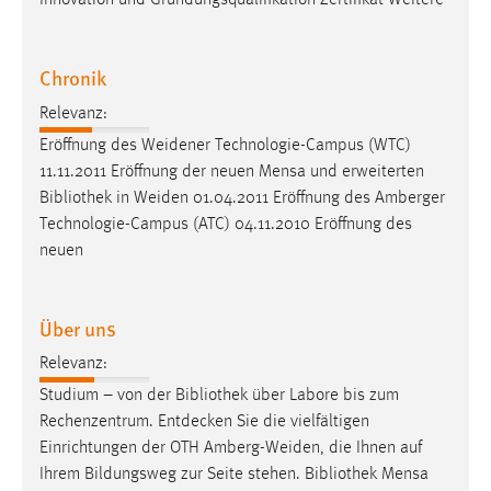
Innovation und Gründungsqualifikation Zertifikat Weitere
30 Tage
Chat
Chronik
Relevanz:
Name:
MibewSessionID, MIBEW_UserID, mibew_locale, mibew-
Eröffnung des Weidener Technologie-Campus (WTC)
chat-frame-style-5e9dbeb1811c0446
11.11.2011 Eröffnung der neuen Mensa und erweiterten
Bibliothek
in Weiden 01.04.2011 Eröffnung des Amberger
Zweck:
Technologie-Campus (ATC) 04.11.2010 Eröffnung des
Wird benötigt um die Chatfunktion nutzen zu können.
neuen
Cookie Laufzeit:
MibewSessionID, mibew-chat-frame-style-
5e9dbeb1811c0446 = Sitzungslaufzeit, mibew_locale = 3
Über uns
Jahre, MIBEW_UserID = 1 Jahr
Relevanz:
Studium – von der
Bibliothek
über Labore bis zum
Login
Rechenzentrum. Entdecken Sie die vielfältigen
Name:
Einrichtungen der OTH Amberg-Weiden, die Ihnen auf
fe_user, be_user, be_lastLoginProvider
Ihrem Bildungsweg zur Seite stehen.
Bibliothek
Mensa