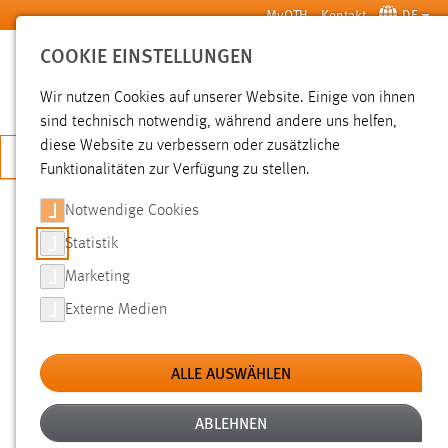
Zum Hauptinhalt springen
MyOTH
Kontakt
DE
COOKIE EINSTELLUNGEN
SUCHE
Wir nutzen Cookies auf unserer Website. Einige von ihnen
sind technisch notwendig, während andere uns helfen,
diese Website zu verbessern oder zusätzliche
JETZT BEWERBEN
Funktionalitäten zur Verfügung zu stellen.
Notwendige Cookies
SUCHE
Statistik
Marketing
FILTER
Externe Medien
Typ
ALLE AUSWÄHLEN
Erstellungsdatum
ABLEHNEN