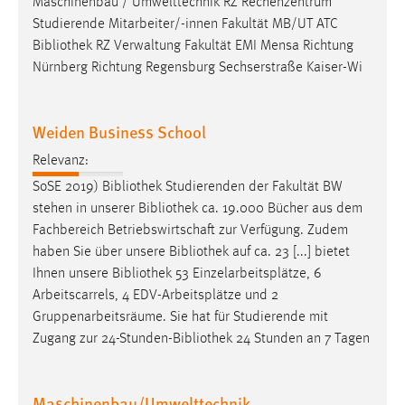
Maschinenbau / Umwelttechnik RZ Rechenzentrum
Conversion-Tracking
Studierende Mitarbeiter/-innen Fakultät MB/UT ATC
Bibliothek
RZ Verwaltung Fakultät EMI Mensa Richtung
Cookie Laufzeit:
Nürnberg Richtung Regensburg Sechserstraße Kaiser-Wi
3 Monate
Facebook Pixel
Weiden Business School
Name:
Relevanz:
_fbp
SoSE 2019)
Bibliothek
Studierenden der Fakultät BW
stehen in unserer
Bibliothek
ca. 19.000 Bücher aus dem
Anbieter:
Fachbereich Betriebswirtschaft zur Verfügung. Zudem
Facebook
haben Sie über unsere
Bibliothek
auf ca. 23 [...] bietet
Zweck:
Ihnen unsere
Bibliothek
53 Einzelarbeitsplätze, 6
Conversion-Tracking
Arbeitscarrels, 4 EDV-Arbeitsplätze und 2
Gruppenarbeitsräume. Sie hat für Studierende mit
Cookie Laufzeit:
Zugang zur 24-Stunden-
Bibliothek
24 Stunden an 7 Tagen
3 Monate
Maschinenbau/Umwelttechnik