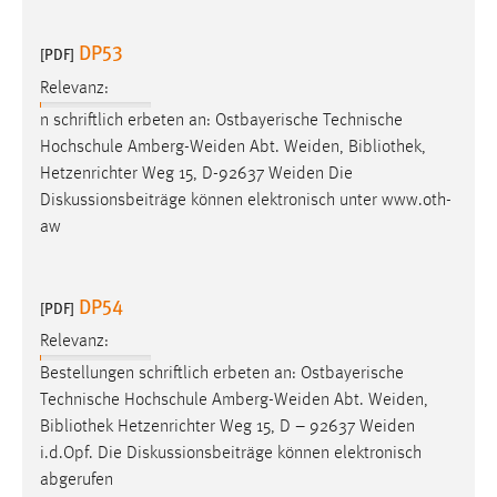
30 Tage
DP53
[PDF]
Chat
Relevanz:
Name:
n schriftlich erbeten an: Ostbayerische Technische
MibewSessionID, MIBEW_UserID, mibew_locale, mibew-
Hochschule Amberg-Weiden Abt. Weiden,
Bibliothek
,
chat-frame-style-5e9dbeb1811c0446
Hetzenrichter Weg 15, D-92637 Weiden Die
Diskussionsbeiträge können elektronisch unter www.oth-
Zweck:
aw
Wird benötigt um die Chatfunktion nutzen zu können.
Cookie Laufzeit:
MibewSessionID, mibew-chat-frame-style-
DP54
[PDF]
5e9dbeb1811c0446 = Sitzungslaufzeit, mibew_locale = 3
Jahre, MIBEW_UserID = 1 Jahr
Relevanz:
Bestellungen schriftlich erbeten an: Ostbayerische
Technische Hochschule Amberg-Weiden Abt. Weiden,
Login
Bibliothek
Hetzenrichter Weg 15, D – 92637 Weiden
Name:
i.d.Opf. Die Diskussionsbeiträge können elektronisch
fe_user, be_user, be_lastLoginProvider
abgerufen