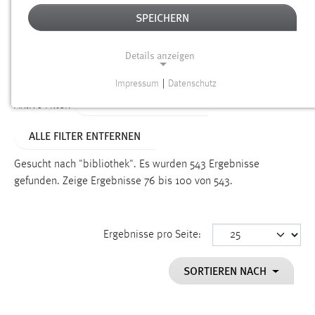
SPEICHERN
Alter
Details anzeigen
SUCHEN
Impressum
|
Datenschutz
NOTWENDIGE COOKIES
ALTER: ÜBER EIN JAHR
Aktive Filter:
Notwendige Cookies ermöglichen grundlegende
ALLE FILTER ENTFERNEN
Funktionen und sind für die einwandfreie Funktion der
Website erforderlich.
Gesucht nach "bibliothek".
Es wurden 543 Ergebnisse
gefunden.
Zeige Ergebnisse 76 bis 100 von 543.
Einverständnis
Name:
cookie_consent
Ergebnisse pro Seite:
Zweck:
SORTIEREN NACH
Dieser Cookie speichert die ausgewählten Einverständnis-
Optionen des Benutzers
Cookie Laufzeit: