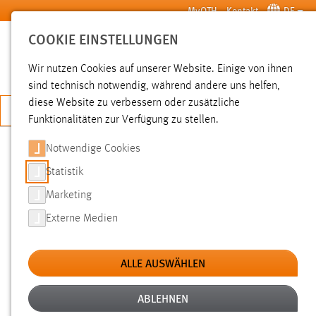
Zum Hauptinhalt springen
MyOTH
Kontakt
DE
COOKIE EINSTELLUNGEN
SUCHE
Wir nutzen Cookies auf unserer Website. Einige von ihnen
sind technisch notwendig, während andere uns helfen,
diese Website zu verbessern oder zusätzliche
JETZT BEWERBEN
Funktionalitäten zur Verfügung zu stellen.
Notwendige Cookies
SUCHE
Statistik
Marketing
FILTER
Externe Medien
Typ
ALLE AUSWÄHLEN
Erstellungsdatum
ABLEHNEN