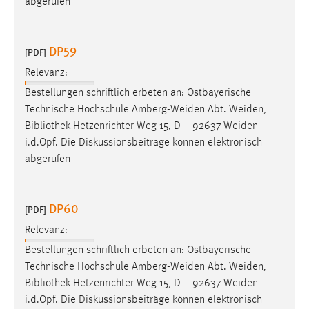
abgerufen
Conversion-Tracking
Cookie Laufzeit:
DP59
[PDF]
3 Monate
Relevanz:
Bestellungen schriftlich erbeten an: Ostbayerische
Facebook Pixel
Technische Hochschule Amberg-Weiden Abt. Weiden,
Name:
Bibliothek
Hetzenrichter Weg 15, D – 92637 Weiden
_fbp
i.d.Opf. Die Diskussionsbeiträge können elektronisch
abgerufen
Anbieter:
Facebook
Zweck:
DP60
[PDF]
Conversion-Tracking
Relevanz:
Cookie Laufzeit:
Bestellungen schriftlich erbeten an: Ostbayerische
3 Monate
Technische Hochschule Amberg-Weiden Abt. Weiden,
Bibliothek
Hetzenrichter Weg 15, D – 92637 Weiden
i.d.Opf. Die Diskussionsbeiträge können elektronisch