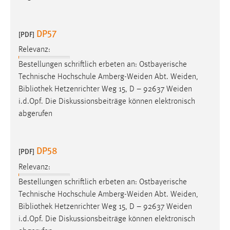
Cookie Laufzeit:
Max. 13 Monate
DP57
[PDF]
Relevanz:
Bestellungen schriftlich erbeten an: Ostbayerische
MARKETING
Technische Hochschule Amberg-Weiden Abt. Weiden,
Marketing Cookies werden von Drittanbietern
Bibliothek
Hetzenrichter Weg 15, D – 92637 Weiden
verwendet, um personalisierte Werbung anzuzeigen.
i.d.Opf. Die Diskussionsbeiträge können elektronisch
Sie tun dies, indem sie Besucher über Websites
abgerufen
hinweg verfolgen.
Google Ads
DP58
[PDF]
Relevanz:
Name:
_gcl_au
Bestellungen schriftlich erbeten an: Ostbayerische
Technische Hochschule Amberg-Weiden Abt. Weiden,
Anbieter:
Bibliothek
Hetzenrichter Weg 15, D – 92637 Weiden
Google Ireland Limited
i.d.Opf. Die Diskussionsbeiträge können elektronisch
Zweck: