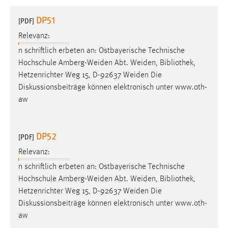
1 Jahr
DP51
[PDF]
Relevanz:
Performance
n schriftlich erbeten an: Ostbayerische Technische
Name:
Hochschule Amberg-Weiden Abt. Weiden,
Bibliothek
,
staticfilecache
Hetzenrichter Weg 15, D-92637 Weiden Die
Diskussionsbeiträge können elektronisch unter www.oth-
Zweck:
aw
Für performante Seitenauslieferung wird in diesem Cookie
gespeichert, ob man eingeloggt ist.
DP52
[PDF]
Sprachpräferenz
Relevanz:
Name:
n schriftlich erbeten an: Ostbayerische Technische
site-language-preference
Hochschule Amberg-Weiden Abt. Weiden,
Bibliothek
,
Zweck:
Hetzenrichter Weg 15, D-92637 Weiden Die
Das Cookie speichert die gewählte Sprache der Website.
Diskussionsbeiträge können elektronisch unter www.oth-
aw
Cookie Laufzeit: