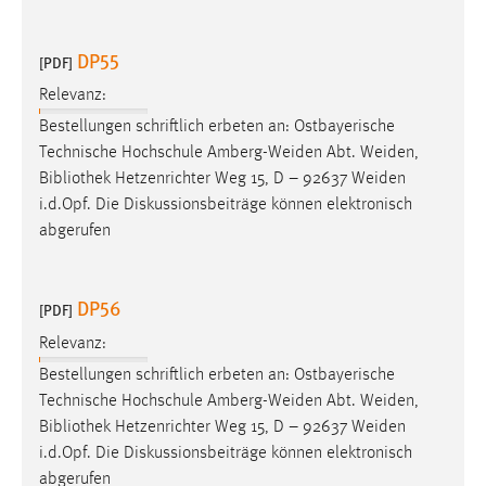
Zweck:
Dieser Cookie ist notwendig um sich an der Website
DP55
[PDF]
einloggen zu können.
Relevanz:
Cookie Laufzeit:
Bestellungen schriftlich erbeten an: Ostbayerische
24 Stunden
Technische Hochschule Amberg-Weiden Abt. Weiden,
Bibliothek
Hetzenrichter Weg 15, D – 92637 Weiden
i.d.Opf. Die Diskussionsbeiträge können elektronisch
STATISTIK
abgerufen
Statistik Cookies erfassen Informationen anonym.
Diese Informationen helfen uns zu verstehen, wie
unsere Besucher unsere Website nutzen.
DP56
[PDF]
Relevanz:
Matomo
Bestellungen schriftlich erbeten an: Ostbayerische
Name:
Technische Hochschule Amberg-Weiden Abt. Weiden,
_pk_ref, _pk_cvar, _pk_id, _pk_ses
Bibliothek
Hetzenrichter Weg 15, D – 92637 Weiden
i.d.Opf. Die Diskussionsbeiträge können elektronisch
Zweck:
abgerufen
Zugriffsstatistik