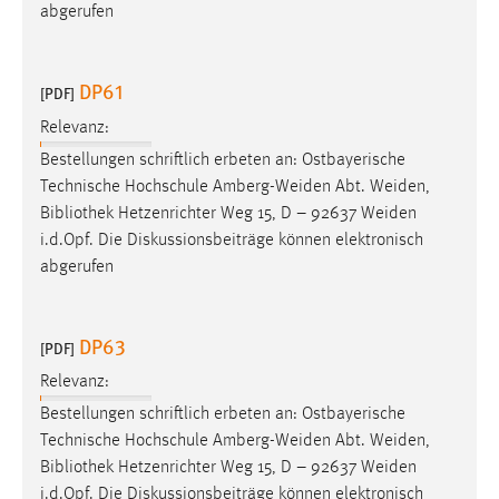
EXTERNE MEDIEN
abgerufen
Um Inhalte von Videoplattformen und Social Media
Plattformen anzeigen zu können, werden von diesen
DP61
[PDF]
externen Medien Cookies gesetzt.
Relevanz:
YouTube
Bestellungen schriftlich erbeten an: Ostbayerische
Technische Hochschule Amberg-Weiden Abt. Weiden,
Bibliothek
Hetzenrichter Weg 15, D – 92637 Weiden
Vimeo
i.d.Opf. Die Diskussionsbeiträge können elektronisch
abgerufen
DP63
[PDF]
Relevanz:
Bestellungen schriftlich erbeten an: Ostbayerische
Technische Hochschule Amberg-Weiden Abt. Weiden,
Bibliothek
Hetzenrichter Weg 15, D – 92637 Weiden
i.d.Opf. Die Diskussionsbeiträge können elektronisch