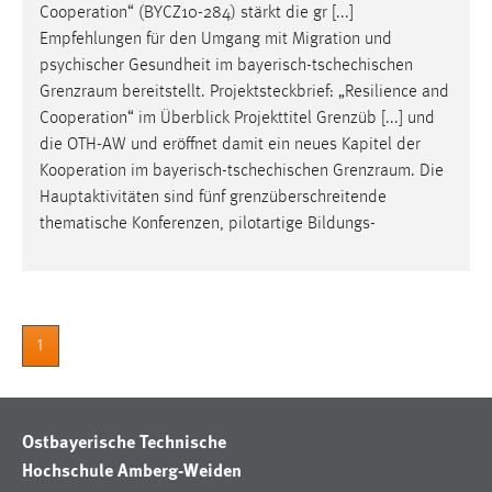
Cooperation“ (BYCZ10-284) stärkt die gr [...]
Zweck:
Empfehlungen für den Umgang mit Migration und
Dieser Cookie ist notwendig um sich an der Website
psychischer Gesundheit im bayerisch-tschechischen
einloggen zu können.
Grenzraum
bereitstellt. Projektsteckbrief: „Resilience and
Cookie Laufzeit:
Cooperation“ im Überblick Projekttitel Grenzüb [...] und
24 Stunden
die OTH-AW und eröffnet damit ein neues Kapitel der
Kooperation im bayerisch-tschechischen
Grenzraum
. Die
Hauptaktivitäten sind fünf grenzüberschreitende
STATISTIK
thematische Konferenzen, pilotartige Bildungs-
Statistik Cookies erfassen Informationen anonym.
Diese Informationen helfen uns zu verstehen, wie
unsere Besucher unsere Website nutzen.
1
Matomo
Name:
_pk_ref, _pk_cvar, _pk_id, _pk_ses
Ostbayerische Technische
Hochschule Amberg-Weiden
Zweck:
Zugriffsstatistik