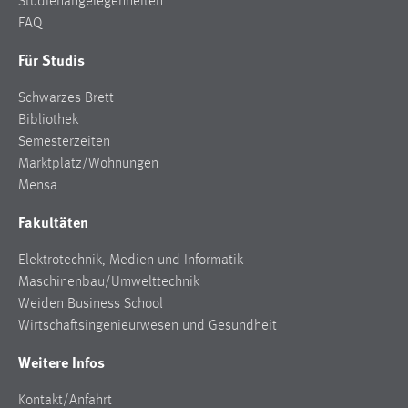
Studienangelegenheiten
Conversion-Tracking
FAQ
Cookie Laufzeit:
Für Studis
3 Monate
Schwarzes Brett
Bibliothek
Facebook Pixel
Semesterzeiten
Name:
Marktplatz/Wohnungen
_fbp
Mensa
Anbieter:
Fakultäten
Facebook
Elektrotechnik, Medien und Informatik
Zweck:
Maschinenbau/Umwelttechnik
Conversion-Tracking
Weiden Business School
Cookie Laufzeit:
Wirtschaftsingenieurwesen und Gesundheit
3 Monate
Weitere Infos
Kontakt/Anfahrt