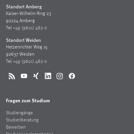
Standort Amberg
Cookie Laufzeit:
Kaiser-Wilhelm-Ring 23
Max. 13 Monate
92224 Amberg
Tel
+49 (9621) 482-0
Standort Weiden
MARKETING
Hetzenrichter Weg 15
Marketing Cookies werden von Drittanbietern
92637 Weiden
verwendet, um personalisierte Werbung anzuzeigen.
Tel
+49 (9621) 482-0
Sie tun dies, indem sie Besucher über Websites
hinweg verfolgen.
RSS
YouTube
Xing
LinkedIn
Instagram
Facebook
Google Ads
Name:
Fragen zum Studium
_gcl_au
Studiengänge
Anbieter:
Studienberatung
Google Ireland Limited
Bewerben
Zweck: