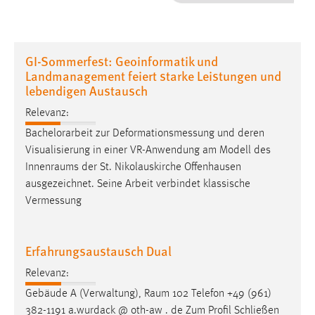
1 Jahr
Performance
GI-Sommerfest: Geoinformatik und
Landmanagement feiert starke Leistungen und
Name:
lebendigen Austausch
staticfilecache
Relevanz:
Zweck:
Bachelorarbeit zur Deformationsmessung und deren
Für performante Seitenauslieferung wird in diesem Cookie
Visualisierung in einer VR-Anwendung am Modell des
gespeichert, ob man eingeloggt ist.
Innenraums
der St. Nikolauskirche Offenhausen
ausgezeichnet. Seine Arbeit verbindet klassische
Sprachpräferenz
Vermessung
Name:
site-language-preference
Erfahrungsaustausch Dual
Zweck:
Relevanz:
Das Cookie speichert die gewählte Sprache der Website.
Gebäude A (Verwaltung),
Raum
102 Telefon +49 (961)
Cookie Laufzeit:
382-1191 a.wurdack @ oth-aw . de Zum Profil Schließen