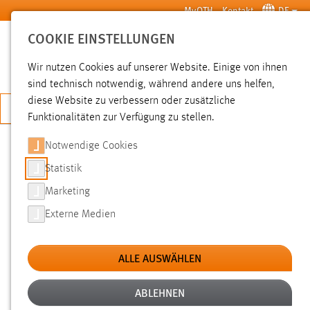
Zum Hauptinhalt springen
MyOTH
Kontakt
DE
COOKIE EINSTELLUNGEN
SUCHE
Wir nutzen Cookies auf unserer Website. Einige von ihnen
sind technisch notwendig, während andere uns helfen,
diese Website zu verbessern oder zusätzliche
JETZT BEWERBEN
Funktionalitäten zur Verfügung zu stellen.
Notwendige Cookies
SUCHE
Statistik
Marketing
FILTER
Externe Medien
Typ
ALLE AUSWÄHLEN
Erstellungsdatum
ABLEHNEN