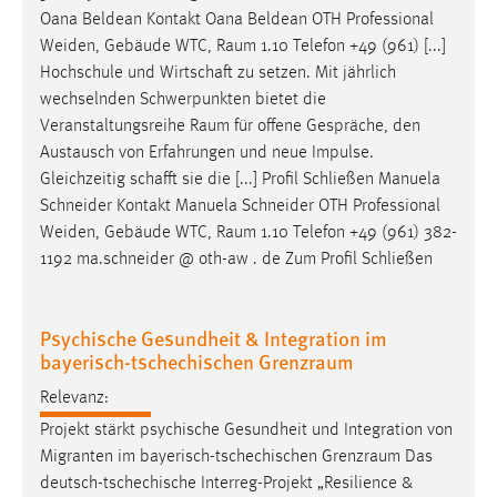
30 Tage
Oana Beldean Kontakt Oana Beldean OTH Professional
Weiden, Gebäude WTC,
Raum
1.10 Telefon +49 (961) [...]
Chat
Hochschule und Wirtschaft zu setzen. Mit jährlich
wechselnden Schwerpunkten bietet die
Name:
Veranstaltungsreihe
Raum
für offene Gespräche, den
MibewSessionID, MIBEW_UserID, mibew_locale, mibew-
Austausch von Erfahrungen und neue Impulse.
chat-frame-style-5e9dbeb1811c0446
Gleichzeitig schafft sie die [...] Profil Schließen Manuela
Zweck:
Schneider Kontakt Manuela Schneider OTH Professional
Wird benötigt um die Chatfunktion nutzen zu können.
Weiden, Gebäude WTC,
Raum
1.10 Telefon +49 (961) 382-
1192 ma.schneider @ oth-aw . de Zum Profil Schließen
Cookie Laufzeit:
MibewSessionID, mibew-chat-frame-style-
5e9dbeb1811c0446 = Sitzungslaufzeit, mibew_locale = 3
Psychische Gesundheit & Integration im
Jahre, MIBEW_UserID = 1 Jahr
bayerisch-tschechischen Grenzraum
Relevanz:
Login
Projekt stärkt psychische Gesundheit und Integration von
Name:
Migranten im bayerisch-tschechischen
Grenzraum
Das
fe_user, be_user, be_lastLoginProvider
deutsch-tschechische Interreg-Projekt „Resilience &