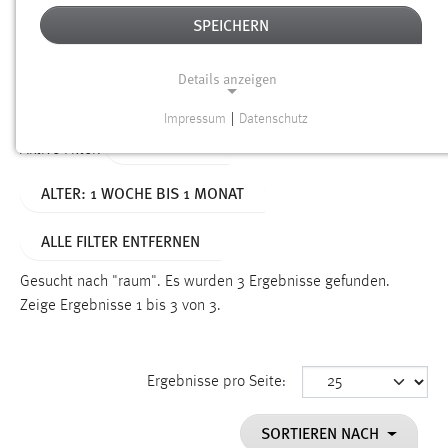
SPEICHERN
Alter
Details anzeigen
SUCHEN
Impressum
|
Datenschutz
NOTWENDIGE COOKIES
TYP: SEITEN
Aktive Filter:
Notwendige Cookies ermöglichen grundlegende
ALTER: 1 WOCHE BIS 1 MONAT
Funktionen und sind für die einwandfreie Funktion der
Website erforderlich.
ALLE FILTER ENTFERNEN
Einverständnis
Gesucht nach "raum".
Es wurden 3 Ergebnisse gefunden.
Name:
Zeige Ergebnisse 1 bis 3 von 3.
cookie_consent
Zweck:
Ergebnisse pro Seite:
Dieser Cookie speichert die ausgewählten Einverständnis-
Optionen des Benutzers
SORTIEREN NACH
Cookie Laufzeit: