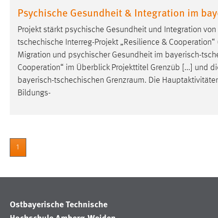
in diesem Cookie gespeichert, ob man
Psychische Gesundheit & Integration im ba
eingeloggt ist.
Projekt stärkt psychische Gesundheit und Integration vo
tschechische Interreg-Projekt „Resilience & Cooperation“
Sprachpräferenz
Migration und psychischer Gesundheit im bayerisch-tsc
Name:
site-language-preference
Cooperation“ im Überblick Projekttitel Grenzüb [...] und 
bayerisch-tschechischen
Grenzraum
. Die Hauptaktivität
Zweck:
Das Cookie speichert die gewählte
Bildungs-
Sprache der Website.
Cookie Laufzeit:
30 Tage
Chat
1
Name:
MibewSessionID, MIBEW_UserID,
mibew_locale, mibew-chat-frame-style-
5e9dbeb1811c0446
Zweck:
Wird benötigt um die Chatfunktion
Ostbayerische Technische
nutzen zu können.
Hochschule Amberg-Weiden