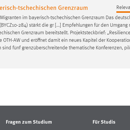
yerisch-tschechischen Grenzraum
Releva
n Migranten im bayerisch-tschechischen
Grenzraum
Das deutsc
 (BYCZ10-284) stärkt die gr [...] Empfehlungen für den Umgang 
hechischen
Grenzraum
bereitstellt. Projektsteckbrief: „Resilienc
die OTH-AW und eröffnet damit ein neues Kapitel der Kooperatio
en sind fünf grenzüberschreitende thematische Konferenzen, pil
Fragen zum Studium
Für Studis