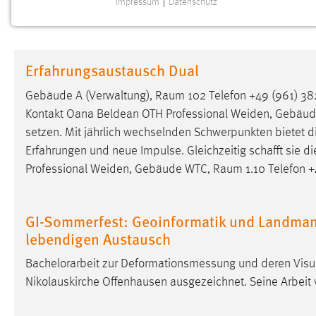
Impressum
|
Datenschutz
NOTWENDIGE COOKIES
Notwendige Cookies ermöglichen grundlegende
Funktionen und sind für die einwandfreie Funktion der
Erfahrungsaustausch Dual
Website erforderlich.
Gebäude A (Verwaltung),
Raum
102 Telefon +49 (961) 38
Einverständnis
Kontakt Oana Beldean OTH Professional Weiden, Gebäu
setzen. Mit jährlich wechselnden Schwerpunkten bietet d
Name:
cookie_consent
Erfahrungen und neue Impulse. Gleichzeitig schafft sie d
Zweck:
Dieser Cookie speichert die
Professional Weiden, Gebäude WTC,
Raum
1.10 Telefon 
ausgewählten Einverständnis-Optionen
des Benutzers
Cookie Laufzeit:
GI-Sommerfest: Geoinformatik und Landmana
1 Jahr
lebendigen Austausch
Performance
Bachelorarbeit zur Deformationsmessung und deren Visu
Nikolauskirche Offenhausen ausgezeichnet. Seine Arbeit
Name:
staticfilecache
Zweck:
Für performante Seitenauslieferung wird