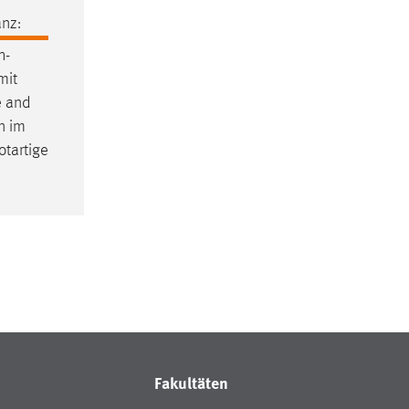
nz:
h-
mit
e and
n im
otartige
Fakultäten