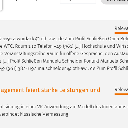
Releva
2-1191 a.wurdack @ oth-aw . de Zum Profil Schließen Oana Be
de WTC,
Raum
1.10 Telefon +49 (961) [...] Hochschule und Wirts
ie Veranstaltungsreihe
Raum
für offene Gespräche, den Austa
ie [...] Profil Schließen Manuela Schneider Kontakt Manuela Sc
+49 (961) 382-1192 ma.schneider @ oth-aw . de Zum Profil Schl
gement feiert starke Leistungen und
Releva
alisierung in einer VR-Anwendung am Modell des
Innenraums
 verbindet klassische Vermessung