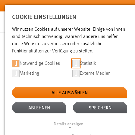
Zum Hauptinhalt springen
COOKIE EINSTELLUNGEN
Wir nutzen Cookies auf unserer Website. Einige von ihnen
sind technisch notwendig, während andere uns helfen,
diese Website zu verbessern oder zusätzliche
SUCHE
Funktionalitäten zur Verfügung zu stellen.
Notwendige Cookies
Statistik
Marketing
Externe Medien
ALLE AUSWÄHLEN
TYP: SEITEN
ALTER: 1 WOCHE BIS 1 M
Aktive Filter:
ABLEHNEN
SPEICHERN
Gesucht nach "raum".
Es wurden 3 Ergebnisse gefunden.
Ze
Details anzeigen