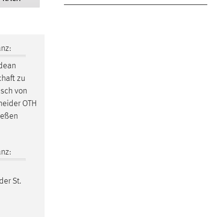
nz:
ldean
chaft zu
usch von
hneider OTH
ießen
nz:
der St.