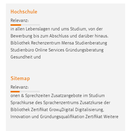
1 Jahr
Hochschule
Relevanz:
Performance
in allen Lebenslagen rund ums Studium, von der
Name:
Bewerbung bis zum Abschluss und darüber hinaus.
staticfilecache
Bibliothek
Rechenzentrum Mensa Studienberatung
Studienbüro Online Services Gründungsberatung
Zweck:
Gesundheit und
Für performante Seitenauslieferung wird in diesem Cookie
gespeichert, ob man eingeloggt ist.
Sitemap
Sprachpräferenz
Relevanz:
Name:
onen & Sprechzeiten Zusatzangebote im Studium
site-language-preference
Sprachkurse des Sprachenzentrums Zusatzkurse der
Zweck:
Bibliothek
Zertifikat Grow4Digital Digitalisierung,
Das Cookie speichert die gewählte Sprache der Website.
Innovation und Gründungsqualifikation Zertifikat Weitere
Cookie Laufzeit: