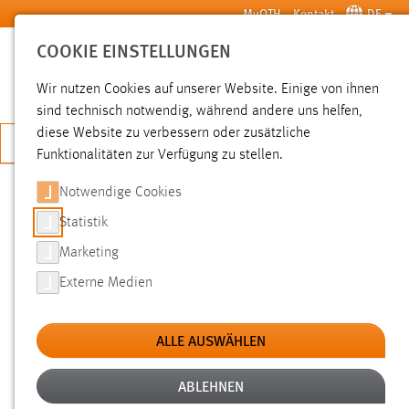
Zum Hauptinhalt springen
MyOTH
Kontakt
DE
COOKIE EINSTELLUNGEN
SUCHE
Wir nutzen Cookies auf unserer Website. Einige von ihnen
sind technisch notwendig, während andere uns helfen,
diese Website zu verbessern oder zusätzliche
JETZT BEWERBEN
Funktionalitäten zur Verfügung zu stellen.
Notwendige Cookies
SUCHE
Statistik
Marketing
FILTER
Externe Medien
Typ
ALLE AUSWÄHLEN
Erstellungsdatum
ABLEHNEN