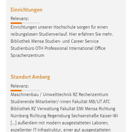
Zweck:
Einrichtungen
Dieser Cookie ist notwendig um sich an der Website
einloggen zu können.
Relevanz:
Einrichtungen unserer Hochschule sorgen für einen
Cookie Laufzeit:
reibungslosen Studienverlauf. Hier erfahren Sie mehr.
24 Stunden
Bibliothek
Mensa Studien- und Career Service
Studienbüro OTH Professional International Office
Sprachenzentrum
STATISTIK
Statistik Cookies erfassen Informationen anonym.
Diese Informationen helfen uns zu verstehen, wie
Standort Amberg
unsere Besucher unsere Website nutzen.
Relevanz:
Maschinenbau / Umwelttechnik RZ Rechenzentrum
Matomo
Studierende Mitarbeiter/-innen Fakultät MB/UT ATC
Name:
Bibliothek
RZ Verwaltung Fakultät EMI Mensa Richtung
_pk_ref, _pk_cvar, _pk_id, _pk_ses
Nürnberg Richtung Regensburg Sechserstraße Kaiser-Wi
[...] außerdem mit modern ausgestatteten Laboren,
Zweck:
exzellenter IT-Infrastruktur, einer gut ausgestatteten
Zugriffsstatistik