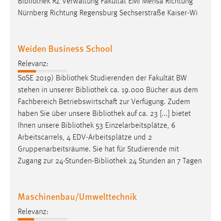
Bibliothek
RZ Verwaltung Fakultät EMI Mensa Richtung
Conversion-Tracking
Nürnberg Richtung Regensburg Sechserstraße Kaiser-Wi
Cookie Laufzeit:
3 Monate
Weiden Business School
Relevanz:
Facebook Pixel
SoSE 2019)
Bibliothek
Studierenden der Fakultät BW
Name:
stehen in unserer
Bibliothek
ca. 19.000 Bücher aus dem
_fbp
Fachbereich Betriebswirtschaft zur Verfügung. Zudem
haben Sie über unsere
Bibliothek
auf ca. 23 [...] bietet
Anbieter:
Ihnen unsere
Bibliothek
53 Einzelarbeitsplätze, 6
Facebook
Arbeitscarrels, 4 EDV-Arbeitsplätze und 2
Zweck:
Gruppenarbeitsräume. Sie hat für Studierende mit
Conversion-Tracking
Zugang zur 24-Stunden-
Bibliothek
24 Stunden an 7 Tagen
Cookie Laufzeit:
3 Monate
Maschinenbau/Umwelttechnik
Relevanz: