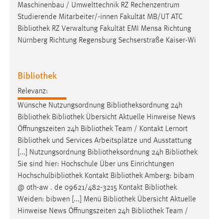
EXTERNE MEDIEN
Maschinenbau / Umwelttechnik RZ Rechenzentrum
Studierende Mitarbeiter/-innen Fakultät MB/UT ATC
Um Inhalte von Videoplattformen und Social Media
Bibliothek
RZ Verwaltung Fakultät EMI Mensa Richtung
Plattformen anzeigen zu können, werden von diesen
Nürnberg Richtung Regensburg Sechserstraße Kaiser-Wi
externen Medien Cookies gesetzt.
YouTube
Bibliothek
Relevanz:
Vimeo
Wünsche Nutzungsordnung
Bibliotheksordnung
24h
Bibliothek
Bibliothek
Übersicht Aktuelle Hinweise News
Öffnungszeiten 24h
Bibliothek
Team / Kontakt Lernort
Bibliothek
und Services Arbeitsplätze und Ausstattung
[...] Nutzungsordnung
Bibliotheksordnung
24h
Bibliothek
Sie sind hier: Hochschule Über uns Einrichtungen
Hochschulbibliothek Kontakt
Bibliothek
Amberg: bibam
@ oth-aw . de 09621/482-3215 Kontakt
Bibliothek
Weiden: bibwen [...] Menü
Bibliothek
Übersicht Aktuelle
Hinweise News Öffnungszeiten 24h
Bibliothek
Team /