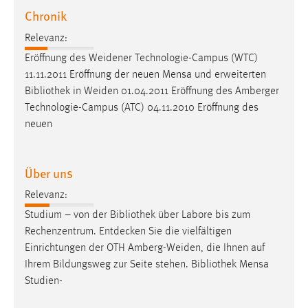
30 Tage
Chronik
Relevanz:
Chat
Eröffnung des Weidener Technologie-Campus (WTC)
Name:
11.11.2011 Eröffnung der neuen Mensa und erweiterten
MibewSessionID, MIBEW_UserID, mibew_locale, mibew-
Bibliothek
in Weiden 01.04.2011 Eröffnung des Amberger
chat-frame-style-5e9dbeb1811c0446
Technologie-Campus (ATC) 04.11.2010 Eröffnung des
neuen
Zweck:
Wird benötigt um die Chatfunktion nutzen zu können.
Cookie Laufzeit:
Über uns
MibewSessionID, mibew-chat-frame-style-
Relevanz:
5e9dbeb1811c0446 = Sitzungslaufzeit, mibew_locale = 3
Jahre, MIBEW_UserID = 1 Jahr
Studium – von der
Bibliothek
über Labore bis zum
Rechenzentrum. Entdecken Sie die vielfältigen
Einrichtungen der OTH Amberg-Weiden, die Ihnen auf
Login
Ihrem Bildungsweg zur Seite stehen.
Bibliothek
Mensa
Name:
Studien-
fe_user, be_user, be_lastLoginProvider