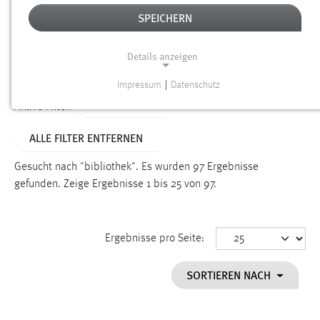
SPEICHERN
Alter
Details anzeigen
SUCHEN
Impressum
|
Datenschutz
NOTWENDIGE COOKIES
TYP: SEITEN
Aktive Filter:
Notwendige Cookies ermöglichen grundlegende
ALLE FILTER ENTFERNEN
Funktionen und sind für die einwandfreie Funktion der
Website erforderlich.
Gesucht nach "bibliothek".
Es wurden 97 Ergebnisse
gefunden.
Zeige Ergebnisse 1 bis 25 von 97.
Einverständnis
Name:
cookie_consent
Ergebnisse pro Seite:
Zweck:
SORTIEREN NACH
Dieser Cookie speichert die ausgewählten Einverständnis-
Optionen des Benutzers
Cookie Laufzeit: