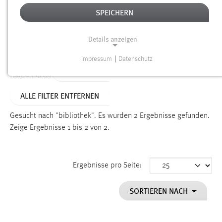
SPEICHERN
Alter
Details anzeigen
SUCHEN
Impressum
|
Datenschutz
NOTWENDIGE COOKIES
TYP: LINKS
Aktive Filter:
Notwendige Cookies ermöglichen grundlegende
ALLE FILTER ENTFERNEN
Funktionen und sind für die einwandfreie Funktion der
Website erforderlich.
Gesucht nach "bibliothek".
Es wurden 2 Ergebnisse gefunden.
Zeige Ergebnisse 1 bis 2 von 2.
Einverständnis
Name:
cookie_consent
Ergebnisse pro Seite:
Zweck:
SORTIEREN NACH
Dieser Cookie speichert die ausgewählten Einverständnis-
Optionen des Benutzers
Cookie Laufzeit: