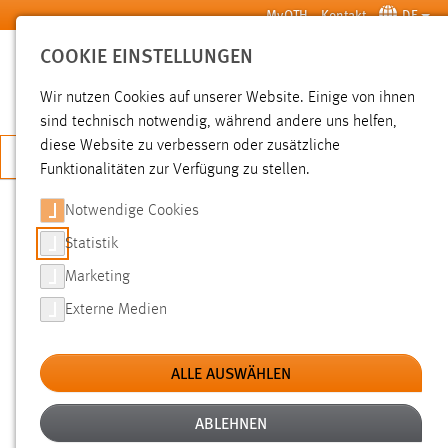
Zum Hauptinhalt springen
MyOTH
Kontakt
DE
COOKIE EINSTELLUNGEN
SUCHE
Wir nutzen Cookies auf unserer Website. Einige von ihnen
sind technisch notwendig, während andere uns helfen,
diese Website zu verbessern oder zusätzliche
JETZT BEWERBEN
Funktionalitäten zur Verfügung zu stellen.
Notwendige Cookies
SUCHE
Statistik
Marketing
FILTER
Externe Medien
Typ
ALLE AUSWÄHLEN
Erstellungsdatum
ABLEHNEN