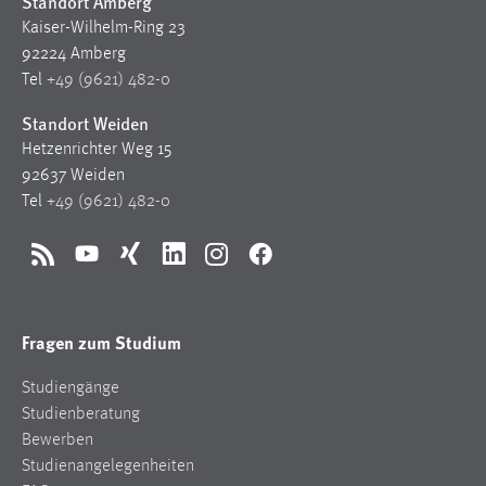
Standort Amberg
30 Tage
Kaiser-Wilhelm-Ring 23
92224 Amberg
Chat
Tel
+49 (9621) 482-0
Name:
Standort Weiden
MibewSessionID, MIBEW_UserID, mibew_locale, mibew-
Hetzenrichter Weg 15
chat-frame-style-5e9dbeb1811c0446
92637 Weiden
Zweck:
Tel
+49 (9621) 482-0
Wird benötigt um die Chatfunktion nutzen zu können.
Cookie Laufzeit:
RSS
YouTube
Xing
LinkedIn
Instagram
Facebook
MibewSessionID, mibew-chat-frame-style-
5e9dbeb1811c0446 = Sitzungslaufzeit, mibew_locale = 3
Jahre, MIBEW_UserID = 1 Jahr
Fragen zum Studium
Studiengänge
Login
Studienberatung
Name:
Bewerben
fe_user, be_user, be_lastLoginProvider
Studienangelegenheiten