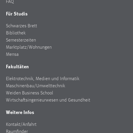
FAQ
Zweck:
Dieser Cookie ist notwendig um sich an der Website
Für Studis
einloggen zu können.
Schwarzes Brett
Cookie Laufzeit:
Bibliothek
24 Stunden
Semesterzeiten
Marktplatz/Wohnungen
Mensa
STATISTIK
Fakultäten
Statistik Cookies erfassen Informationen anonym.
Diese Informationen helfen uns zu verstehen, wie
Elektrotechnik, Medien und Informatik
unsere Besucher unsere Website nutzen.
Maschinenbau/Umwelttechnik
Weiden Business School
Matomo
Wirtschaftsingenieurwesen und Gesundheit
Name:
Weitere Infos
_pk_ref, _pk_cvar, _pk_id, _pk_ses
Kontakt/Anfahrt
Zweck:
Raumfinder
Zugriffsstatistik