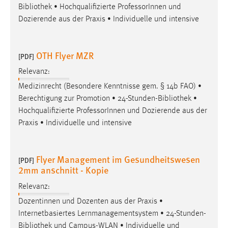
EXTERNE MEDIEN
Bibliothek
• Hochqualifizierte ProfessorInnen und
Dozierende aus der Praxis • Individuelle und intensive
Um Inhalte von Videoplattformen und Social Media
Plattformen anzeigen zu können, werden von diesen
externen Medien Cookies gesetzt.
OTH Flyer MZR
[PDF]
YouTube
Relevanz:
Medizinrecht (Besondere Kenntnisse gem. § 14b FAO) •
Berechtigung zur Promotion • 24-Stunden-
Bibliothek
•
Vimeo
Hochqualifizierte ProfessorInnen und Dozierende aus der
Praxis • Individuelle und intensive
Flyer Management im Gesundheitswesen
[PDF]
2mm anschnitt - Kopie
Relevanz:
Dozentinnen und Dozenten aus der Praxis •
Internetbasiertes Lernmanagementsystem • 24-Stunden-
Bibliothek
und Campus-WLAN • Individuelle und