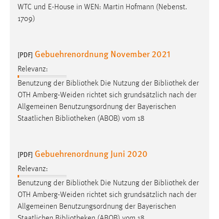
WTC und E-House in WEN: Martin Hofmann (Nebenst.
Zweck:
1709)
Dieser Cookie ist notwendig um sich an der Website
einloggen zu können.
Cookie Laufzeit:
Gebuehrenordnung November 2021
[PDF]
24 Stunden
Relevanz:
Benutzung der
Bibliothek
Die Nutzung der
Bibliothek
der
OTH Amberg-Weiden richtet sich grundsätzlich nach der
STATISTIK
Allgemeinen Benutzungsordnung der Bayerischen
Statistik Cookies erfassen Informationen anonym.
Staatlichen
Bibliotheken
(ABOB) vom 18
Diese Informationen helfen uns zu verstehen, wie
unsere Besucher unsere Website nutzen.
Gebuehrenordnung Juni 2020
[PDF]
Matomo
Relevanz:
Name:
Benutzung der
Bibliothek
Die Nutzung der
Bibliothek
der
_pk_ref, _pk_cvar, _pk_id, _pk_ses
OTH Amberg-Weiden richtet sich grundsätzlich nach der
Allgemeinen Benutzungsordnung der Bayerischen
Zweck:
Zugriffsstatistik
Staatlichen
Bibliotheken
(ABOB) vom 18