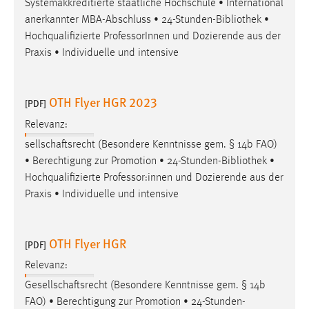
Systemakkreditierte staatliche Hochschule • International
Conversion-Tracking
anerkannter MBA-Abschluss • 24-Stunden-
Bibliothek
•
Hochqualifizierte ProfessorInnen und Dozierende aus der
Cookie Laufzeit:
Praxis • Individuelle und intensive
3 Monate
Facebook Pixel
OTH Flyer HGR 2023
[PDF]
Name:
Relevanz:
_fbp
sellschaftsrecht (Besondere Kenntnisse gem. § 14b FAO)
• Berechtigung zur Promotion • 24-Stunden-
Bibliothek
•
Anbieter:
Hochqualifizierte Professor:innen und Dozierende aus der
Facebook
Praxis • Individuelle und intensive
Zweck:
Conversion-Tracking
OTH Flyer HGR
[PDF]
Cookie Laufzeit:
3 Monate
Relevanz:
Gesellschaftsrecht (Besondere Kenntnisse gem. § 14b
FAO) • Berechtigung zur Promotion • 24-Stunden-