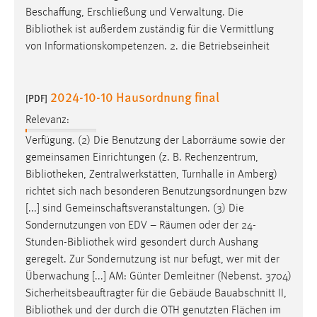
30 Tage
Beschaffung, Erschließung und Verwaltung. Die
Bibliothek
ist außerdem zuständig für die Vermittlung
Chat
von Informationskompetenzen. 2. die Betriebseinheit
Name:
MibewSessionID, MIBEW_UserID, mibew_locale, mibew-
2024-10-10 Hausordnung final
[PDF]
chat-frame-style-5e9dbeb1811c0446
Relevanz:
Zweck:
Verfügung. (2) Die Benutzung der Laborräume sowie der
Wird benötigt um die Chatfunktion nutzen zu können.
gemeinsamen Einrichtungen (z. B. Rechenzentrum,
Cookie Laufzeit:
Bibliotheken
, Zentralwerkstätten, Turnhalle in Amberg)
MibewSessionID, mibew-chat-frame-style-
richtet sich nach besonderen Benutzungsordnungen bzw
5e9dbeb1811c0446 = Sitzungslaufzeit, mibew_locale = 3
[...] sind Gemeinschaftsveranstaltungen. (3) Die
Jahre, MIBEW_UserID = 1 Jahr
Sondernutzungen von EDV – Räumen oder der 24-
Stunden-
Bibliothek
wird gesondert durch Aushang
Login
geregelt. Zur Sondernutzung ist nur befugt, wer mit der
Überwachung [...] AM: Günter Demleitner (Nebenst. 3704)
Name:
Sicherheitsbeauftragter für die Gebäude Bauabschnitt II,
fe_user, be_user, be_lastLoginProvider
Bibliothek
und der durch die OTH genutzten Flächen im