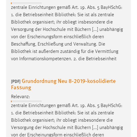
1 Jahr
zentrale Einrichtungen gemäß Art. 19. Abs. 5 BayHSchG:
1. die Betriebseinheit
Bibliothek
: Sie ist als zentrale
Performance
Bibliothek
organisiert; ihr obliegt insbesondere die
Versorgung der Hochschule mit Büchern [...] unabhängig
Name:
von der Erscheinungsform einschließlich deren
staticfilecache
Beschaffung, Erschließung und Verwaltung. Die
Bibliothek
ist außerdem zuständig für die Vermittlung
Zweck:
von Informationskompetenzen. 2. die Betriebseinheit
Für performante Seitenauslieferung wird in diesem Cookie
gespeichert, ob man eingeloggt ist.
Grundordnung Neu 8-2019-kosolidierte
[PDF]
Sprachpräferenz
Fassung
Name:
Relevanz:
site-language-preference
zentrale Einrichtungen gemäß Art. 19. Abs. 5 BayHSchG:
1. die Betriebseinheit
Bibliothek
: Sie ist als zentrale
Zweck:
Bibliothek
organisiert; ihr obliegt insbesondere die
Das Cookie speichert die gewählte Sprache der Website.
Versorgung der Hochschule mit Büchern [...] unabhängig
Cookie Laufzeit:
von der Erscheinungsform einschließlich deren