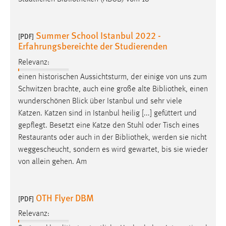
Cookie Laufzeit:
Max. 13 Monate
Summer School Istanbul 2022 -
[PDF]
Erfahrungsbereichte der Studierenden
Relevanz:
MARKETING
einen historischen Aussichtsturm, der einige von uns zum
Marketing Cookies werden von Drittanbietern
Schwitzen brachte, auch eine große alte
Bibliothek
, einen
verwendet, um personalisierte Werbung anzuzeigen.
wunderschönen Blick über Istanbul und sehr viele
Sie tun dies, indem sie Besucher über Websites
Katzen. Katzen sind in Istanbul heilig [...] gefüttert und
hinweg verfolgen.
gepflegt. Besetzt eine Katze den Stuhl oder Tisch eines
Restaurants oder auch in der
Bibliothek
, werden sie nicht
Google Ads
weggescheucht, sondern es wird gewartet, bis sie wieder
von allein gehen. Am
Name:
_gcl_au
OTH Flyer DBM
Anbieter:
[PDF]
Google Ireland Limited
Relevanz:
Zweck: