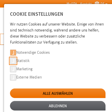
Zum Hauptinhalt springen
MyOTH
Kontakt
DE
COOKIE EINSTELLUNGEN
SUCHE
Wir nutzen Cookies auf unserer Website. Einige von ihnen
sind technisch notwendig, während andere uns helfen,
diese Website zu verbessern oder zusätzliche
JETZT BEWERBEN
Funktionalitäten zur Verfügung zu stellen.
Notwendige Cookies
SUCHE
Statistik
Marketing
FILTER
Externe Medien
Typ
ALLE AUSWÄHLEN
Erstellungsdatum
ABLEHNEN