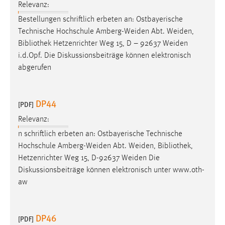
Relevanz:
Conversion-Tracking
Bestellungen schriftlich erbeten an: Ostbayerische
Cookie Laufzeit:
Technische Hochschule Amberg-Weiden Abt. Weiden,
3 Monate
Bibliothek
Hetzenrichter Weg 15, D – 92637 Weiden
i.d.Opf. Die Diskussionsbeiträge können elektronisch
abgerufen
Facebook Pixel
Name:
_fbp
DP44
[PDF]
Anbieter:
Relevanz:
Facebook
n schriftlich erbeten an: Ostbayerische Technische
Hochschule Amberg-Weiden Abt. Weiden,
Bibliothek
,
Zweck:
Hetzenrichter Weg 15, D-92637 Weiden Die
Conversion-Tracking
Diskussionsbeiträge können elektronisch unter www.oth-
Cookie Laufzeit:
aw
3 Monate
DP46
[PDF]