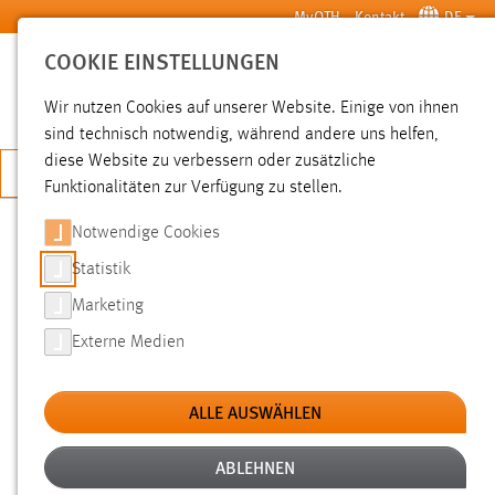
Zum Hauptinhalt springen
MyOTH
Kontakt
DE
COOKIE EINSTELLUNGEN
SUCHE
Wir nutzen Cookies auf unserer Website. Einige von ihnen
sind technisch notwendig, während andere uns helfen,
diese Website zu verbessern oder zusätzliche
JETZT BEWERBEN
Funktionalitäten zur Verfügung zu stellen.
Notwendige Cookies
SUCHE
Statistik
Marketing
FILTER
Externe Medien
Typ
ALLE AUSWÄHLEN
Erstellungsdatum
ABLEHNEN