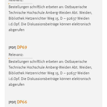
Relevanz:
Bestellungen schriftlich erbeten an: Ostbayerische
Cookie Laufzeit:
Technische Hochschule Amberg-Weiden Abt. Weiden,
Max. 13 Monate
Bibliothek
Hetzenrichter Weg 15, D – 92637 Weiden
i.d.Opf. Die Diskussionsbeiträge können elektronisch
abgerufen
MARKETING
Marketing Cookies werden von Drittanbietern
DP69
verwendet, um personalisierte Werbung anzuzeigen.
[PDF]
Sie tun dies, indem sie Besucher über Websites
Relevanz:
hinweg verfolgen.
Bestellungen schriftlich erbeten an: Ostbayerische
Technische Hochschule Amberg-Weiden Abt. Weiden,
Google Ads
Bibliothek
Hetzenrichter Weg 15, D – 92637 Weiden
Name:
i.d.Opf. Die Diskussionsbeiträge können elektronisch
_gcl_au
abgerufen
Anbieter:
Google Ireland Limited
DP66
[PDF]
Zweck: