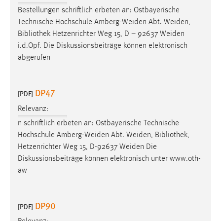
Zweck:
Bestellungen schriftlich erbeten an: Ostbayerische
Dieser Cookie ist notwendig um sich an der Website
Technische Hochschule Amberg-Weiden Abt. Weiden,
einloggen zu können.
Bibliothek
Hetzenrichter Weg 15, D – 92637 Weiden
i.d.Opf. Die Diskussionsbeiträge können elektronisch
Cookie Laufzeit:
abgerufen
24 Stunden
DP47
[PDF]
STATISTIK
Relevanz:
Statistik Cookies erfassen Informationen anonym.
n schriftlich erbeten an: Ostbayerische Technische
Diese Informationen helfen uns zu verstehen, wie
Hochschule Amberg-Weiden Abt. Weiden,
Bibliothek
,
unsere Besucher unsere Website nutzen.
Hetzenrichter Weg 15, D-92637 Weiden Die
Diskussionsbeiträge können elektronisch unter www.oth-
Matomo
aw
Name:
_pk_ref, _pk_cvar, _pk_id, _pk_ses
DP90
[PDF]
Zweck:
Zugriffsstatistik