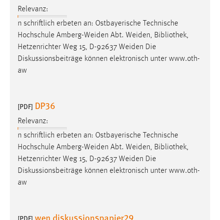
EXTERNE MEDIEN
Relevanz:
Um Inhalte von Videoplattformen und Social Media
n schriftlich erbeten an: Ostbayerische Technische
Plattformen anzeigen zu können, werden von diesen
Hochschule Amberg-Weiden Abt. Weiden,
Bibliothek
,
externen Medien Cookies gesetzt.
Hetzenrichter Weg 15, D-92637 Weiden Die
Diskussionsbeiträge können elektronisch unter www.oth-
YouTube
aw
Vimeo
DP36
[PDF]
Relevanz:
n schriftlich erbeten an: Ostbayerische Technische
Hochschule Amberg-Weiden Abt. Weiden,
Bibliothek
,
Hetzenrichter Weg 15, D-92637 Weiden Die
Diskussionsbeiträge können elektronisch unter www.oth-
aw
wen diskussionspapier29
[PDF]