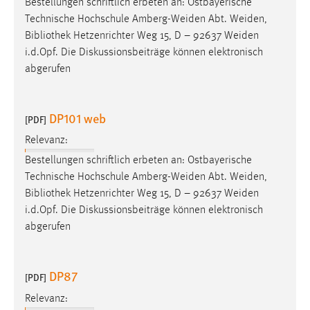
Bestellungen schriftlich erbeten an: Ostbayerische
1 Jahr
Technische Hochschule Amberg-Weiden Abt. Weiden,
Bibliothek
Hetzenrichter Weg 15, D – 92637 Weiden
Performance
i.d.Opf. Die Diskussionsbeiträge können elektronisch
abgerufen
Name:
staticfilecache
DP101 web
[PDF]
Zweck:
Für performante Seitenauslieferung wird in diesem Cookie
Relevanz:
gespeichert, ob man eingeloggt ist.
Bestellungen schriftlich erbeten an: Ostbayerische
Technische Hochschule Amberg-Weiden Abt. Weiden,
Sprachpräferenz
Bibliothek
Hetzenrichter Weg 15, D – 92637 Weiden
i.d.Opf. Die Diskussionsbeiträge können elektronisch
Name:
abgerufen
site-language-preference
Zweck:
DP87
Das Cookie speichert die gewählte Sprache der Website.
[PDF]
Relevanz:
Cookie Laufzeit: