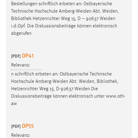
30 Tage
Bestellungen schriftlich erbeten an: Ostbayerische
Technische Hochschule Amberg-Weiden Abt. Weiden,
Bibliothek
Hetzenrichter Weg 15, D – 92637 Weiden
Chat
i.d.Opf. Die Diskussionsbeiträge können elektronisch
Name:
abgerufen
MibewSessionID, MIBEW_UserID, mibew_locale, mibew-
chat-frame-style-5e9dbeb1811c0446
DP41
[PDF]
Zweck:
Wird benötigt um die Chatfunktion nutzen zu können.
Relevanz:
n schriftlich erbeten an: Ostbayerische Technische
Cookie Laufzeit:
Hochschule Amberg-Weiden Abt. Weiden,
Bibliothek
,
MibewSessionID, mibew-chat-frame-style-
5e9dbeb1811c0446 = Sitzungslaufzeit, mibew_locale = 3
Hetzenrichter Weg 15, D-92637 Weiden Die
Jahre, MIBEW_UserID = 1 Jahr
Diskussionsbeiträge können elektronisch unter www.oth-
aw
Login
DP55
Name:
[PDF]
fe_user, be_user, be_lastLoginProvider
Relevanz: