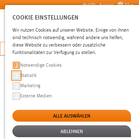
Zum Hauptinhalt springen
MyOTH
Kontakt
DE
COOKIE EINSTELLUNGEN
SUCHE
Wir nutzen Cookies auf unserer Website. Einige von ihnen
sind technisch notwendig, während andere uns helfen,
diese Website zu verbessern oder zusätzliche
JETZT BEWERBEN
Funktionalitäten zur Verfügung zu stellen.
Notwendige Cookies
SUCHE
Statistik
Marketing
FILTER
Externe Medien
Typ
ALLE AUSWÄHLEN
Erstellungsdatum
ABLEHNEN