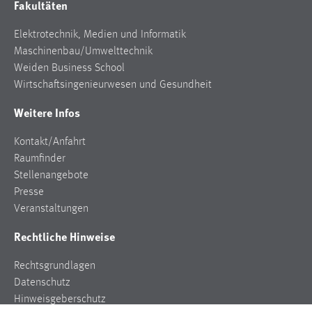
Fakultäten
Zweck:
Dieser Cookie ist notwendig um sich an der Website
Elektrotechnik, Medien und Informatik
einloggen zu können.
Maschinenbau/Umwelttechnik
Cookie Laufzeit:
Weiden Business School
24 Stunden
Wirtschaftsingenieurwesen und Gesundheit
Weitere Infos
STATISTIK
Kontakt/Anfahrt
Raumfinder
Statistik Cookies erfassen Informationen anonym.
Stellenangebote
Diese Informationen helfen uns zu verstehen, wie
Presse
unsere Besucher unsere Website nutzen.
Veranstaltungen
Matomo
Rechtliche Hinweise
Name:
Rechtsgrundlagen
_pk_ref, _pk_cvar, _pk_id, _pk_ses
Datenschutz
Zweck:
Hinweisgeberschutz
Zugriffsstatistik