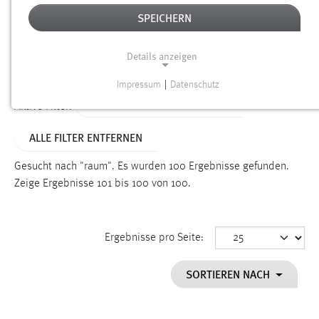
SPEICHERN
Alter
Details anzeigen
SUCHEN
Impressum
|
Datenschutz
NOTWENDIGE COOKIES
ALTER: 6 MONATE BIS 1 JAHR
Aktive Filter:
Notwendige Cookies ermöglichen grundlegende
ALLE FILTER ENTFERNEN
Funktionen und sind für die einwandfreie Funktion der
Website erforderlich.
Gesucht nach "raum".
Es wurden 100 Ergebnisse gefunden.
Zeige Ergebnisse 101 bis 100 von 100.
Einverständnis
Name:
cookie_consent
Ergebnisse pro Seite:
Zweck:
SORTIEREN NACH
Dieser Cookie speichert die ausgewählten Einverständnis-
Optionen des Benutzers
Cookie Laufzeit: