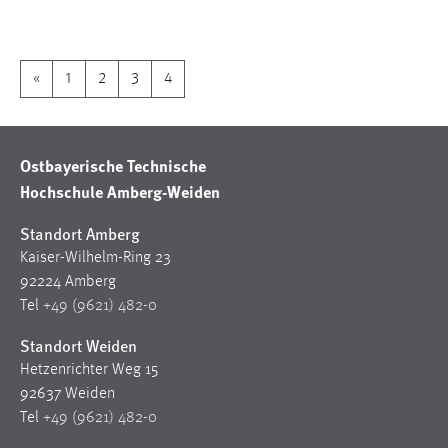
1 Jahr
Performance
«
1
2
3
4
Name:
staticfilecache
Ostbayerische Technische
Zweck:
Hochschule Amberg-Weiden
Für performante Seitenauslieferung wird in diesem Cookie
gespeichert, ob man eingeloggt ist.
Standort Amberg
Kaiser-Wilhelm-Ring 23
Sprachpräferenz
92224 Amberg
Tel
+49 (9621) 482-0
Name:
site-language-preference
Standort Weiden
Hetzenrichter Weg 15
Zweck:
92637 Weiden
Das Cookie speichert die gewählte Sprache der Website.
Tel
+49 (9621) 482-0
Cookie Laufzeit: