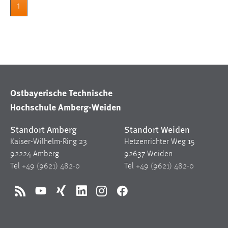
1
in diesem Cookie gespeichert, ob man
eingeloggt ist.
Sprachpräferenz
Name:
site-language-preference
Zweck:
Das Cookie speichert die gewählte
Ostbayerische Technische
Sprache der Website.
Hochschule Amberg-Weiden
Cookie Laufzeit:
30 Tage
Standort Amberg
Standort Weiden
Kaiser-Wilhelm-Ring 23
Hetzenrichter Weg 15
Chat
92224 Amberg
92637 Weiden
Tel
+49 (9621) 482-0
Tel
+49 (9621) 482-0
Name:
MibewSessionID, MIBEW_UserID,
mibew_locale, mibew-chat-frame-style-
5e9dbeb1811c0446
RSS
YouTube
Xing
LinkedIn
Instagram
Facebook
Zweck:
Wird benötigt um die Chatfunktion
nutzen zu können.