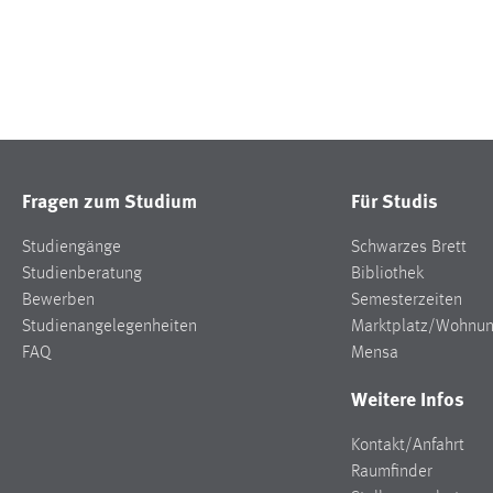
Fragen zum Studium
Für Studis
Studiengänge
Schwarzes Brett
Studienberatung
Bibliothek
Bewerben
Semesterzeiten
Studienangelegenheiten
Marktplatz/Wohnu
FAQ
Mensa
Weitere Infos
Kontakt/Anfahrt
Raumfinder