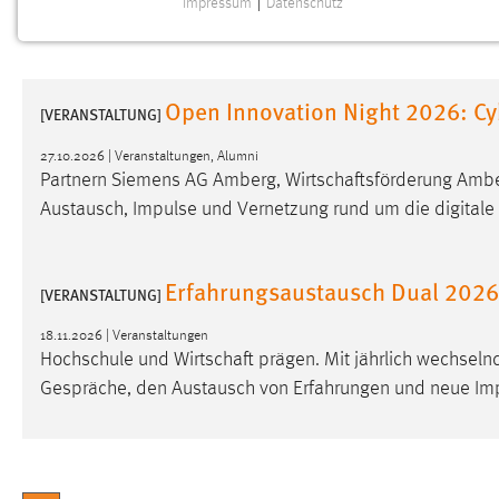
Impressum
|
Datenschutz
NOTWENDIGE COOKIES
Notwendige Cookies ermöglichen grundlegende
Funktionen und sind für die einwandfreie Funktion der
Open Innovation Night 2026: Cy
Website erforderlich.
[VERANSTALTUNG]
27.10.2026 | Veranstaltungen, Alumni
Einverständnis
Partnern Siemens AG Amberg, Wirtschaftsförderung Ambe
Austausch, Impulse und Vernetzung rund um die digitale 
Name:
cookie_consent
Zweck:
Dieser Cookie speichert die
ausgewählten Einverständnis-Optionen
Erfahrungsaustausch Dual 2026
[VERANSTALTUNG]
des Benutzers
18.11.2026 | Veranstaltungen
Cookie Laufzeit:
1 Jahr
Hochschule und Wirtschaft prägen. Mit jährlich wechsel
Gespräche, den Austausch von Erfahrungen und neue Impul
Performance
Name:
staticfilecache
Zweck:
Für performante Seitenauslieferung wird