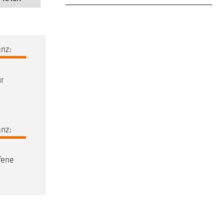
nz:
r
nz:
fene