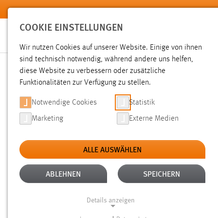
Zum Hauptinhalt springen
COOKIE EINSTELLUNGEN
Wir nutzen Cookies auf unserer Website. Einige von ihnen
sind technisch notwendig, während andere uns helfen,
diese Website zu verbessern oder zusätzliche
SUCHE
Funktionalitäten zur Verfügung zu stellen.
Notwendige Cookies
Statistik
Marketing
Externe Medien
ALLE AUSWÄHLEN
TYP: NEWS/VERANSTALTUNGEN
ALLE F
Aktive Filter:
ABLEHNEN
SPEICHERN
Gesucht nach "raum".
Es wurden 2 Ergebnisse gefunden.
Ze
Details anzeigen