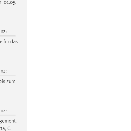
m
: 01.05. –
nz:
m
: für das
nz:
bis zum
nz:
gement,
ta, C.