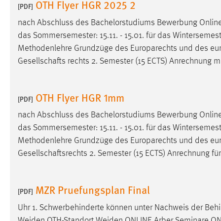
OTH Flyer HGR 2025 2
[PDF]
in diesem Cookie gespeichert, ob man
eingeloggt ist.
nach Abschluss des Bachelorstudiums Bewerbung Onli
das Sommersemester: 15.11. - 15.01. für das Wintersemester:
Sprachpräferenz
Methodenlehre Grundzüge des Europarechts und des eu
Gesellschafts rechts 2. Semester (15 ECTS) Anrechnung m
Name:
site-language-preference
Zweck:
Das Cookie speichert die gewählte
OTH Flyer HGR 1mm
Sprache der Website.
[PDF]
Cookie Laufzeit:
nach Abschluss des Bachelorstudiums Bewerbung Onli
30 Tage
das Sommersemester: 15.11. - 15.01. für das Wintersemester:
Methodenlehre Grundzüge des Europarechts und des eu
Chat
Gesellschaftsrechts 2. Semester (15 ECTS) Anrechnung für 
Name:
MibewSessionID, MIBEW_UserID,
mibew_locale, mibew-chat-frame-style-
5e9dbeb1811c0446
MZR Pruefungsplan Final
[PDF]
Zweck:
Wird benötigt um die Chatfunktion
Uhr 1. Schwerbehinderte können unter Nachweis der Behi
nutzen zu können.
Weiden OTH-Standort Weiden ONLINE Arber Seminare ON