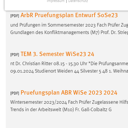
Impressum
|
Datenschutz
NOTWENDIGE COOKIES
ArbR Pruefungsplan Entwurf SoSe23
Notwendige Cookies ermöglichen grundlegende
[PDF]
Funktionen und sind für die einwandfreie Funktion der
und Prüfungen im Sommersemester 2023 Fach Prüfer Zuge
Website erforderlich.
Grundlagen des Konfliktmanagements (M7) Prof. Dr. Strie
Einverständnis
TEM 3. Semester WiSe23 24
Name:
[PDF]
cookie_consent
nt Dr. Christian Ritter 08.15 - 15.30 Uhr *Die Prüfungsan
Zweck:
Dieser Cookie speichert die
09.01.2024 Studienort Weiden 44 Silvester 5 48 1. Weihna
ausgewählten Einverständnis-Optionen
des Benutzers
Cookie Laufzeit:
1 Jahr
Pruefungsplan ABR WiSe 2023 2024
[PDF]
Wintersemester 2023/2024 Fach Prüfer Zugelassene Hilfs
Performance
Trends in der Arbeitswelt (M10) Fr. Gall-Colbaltz G
Name:
staticfilecache
Zweck:
Für performante Seitenauslieferung wird