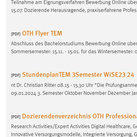
Teilnahme am Eignungsverfahren Bewerbung Online üb
15.07. Dozierende Herausragende, praxiserfahrene Profe
OTH Flyer TEM
[PDF]
Abschluss des Bachelorstudiums Bewerbung Online üb
Sommersemester: 15.11. - 15.01. für das Wintersemester: 0
StundenplanTEM 3Semester WiSE23 24
[PDF]
nt Dr. Christian Ritter 08.15 - 15.30 Uhr *Die Prüfungsan
09.01.2024 3. Semester Oktober November Dezember Janu
Dozierendenverzeichnis OTH Profession
[PDF]
Research Activities/Expert Activities Digital Healthcare
Innovative Versorgungsmodelle, Integrierte Versorgung, Ge