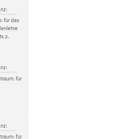
nz:
m
: für das
odenlehre
s 2.
nz:
itraum
: für
nz:
itraum
: für