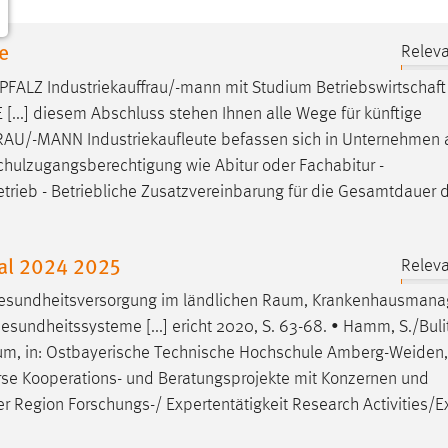
e
Releva
RPFALZ
Industriekauffrau/-mann
mit Studium Betriebswirtschaft 
[...] diesem Abschluss stehen Ihnen alle Wege für künftige
FRAU/-MANN
Industriekaufleute befassen sich in Unternehmen a
chulzugangsberechtigung wie Abitur oder Fachabitur -
trieb - Betriebliche Zusatzvereinbarung für die Gesamtdauer d
al 2024 2025
Releva
, Gesundheitsversorgung im ländlichen
Raum
, Krankenhausmana
sundheitssysteme [...] ericht 2020, S. 63-68. • Hamm, S./Bulit
um
, in: Ostbayerische Technische Hochschule Amberg-Weiden,
iverse Kooperations- und Beratungsprojekte mit Konzernen und
r Region Forschungs-/ Expertentätigkeit Research Activities/E