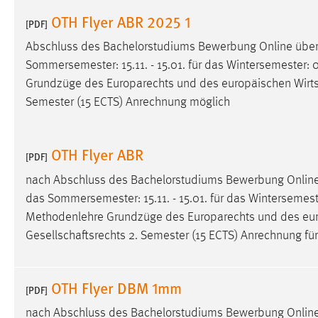
in diesem Cookie gespeichert, ob man
OTH Flyer ABR 2025 1
[PDF]
eingeloggt ist.
Abschluss des Bachelorstudiums Bewerbung Online üb
Sommersemester: 15.11. - 15.01. für das Wintersemester: 01
Sprachpräferenz
Grundzüge des Europarechts und des europäischen
Wirt
Name:
site-language-preference
Semester (15 ECTS) Anrechnung möglich
Zweck:
Das Cookie speichert die gewählte
Sprache der Website.
OTH Flyer ABR
[PDF]
Cookie Laufzeit:
30 Tage
nach Abschluss des Bachelorstudiums Bewerbung Onli
das Sommersemester: 15.11. - 15.01. für das Wintersemester:
Chat
Methodenlehre Grundzüge des Europarechts und des eu
Gesellschaftsrechts 2. Semester (15 ECTS) Anrechnung für 
Name:
MibewSessionID, MIBEW_UserID,
mibew_locale, mibew-chat-frame-style-
5e9dbeb1811c0446
OTH Flyer DBM 1mm
[PDF]
Zweck:
Wird benötigt um die Chatfunktion
nutzen zu können.
nach Abschluss des Bachelorstudiums Bewerbung Onli