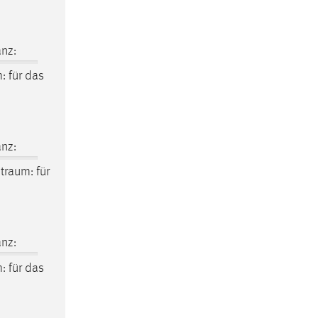
nz:
m
: für das
nz:
itraum
: für
nz:
m
: für das