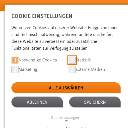
Zum Hauptinhalt springen
COOKIE EINSTELLUNGEN
Wir nutzen Cookies auf unserer Website. Einige von ihnen
sind technisch notwendig, während andere uns helfen,
diese Website zu verbessern oder zusätzliche
SUCHE
Funktionalitäten zur Verfügung zu stellen.
Notwendige Cookies
Statistik
Marketing
Externe Medien
ALLE AUSWÄHLEN
Gesucht nach "raum".
Es wurden 2197 Ergebnisse gefunde
ABLEHNEN
SPEICHERN
Details anzeigen