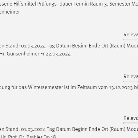
sene Hilfsmittel Prüfungs- dauer Termin
Raum
3. Semester M1
nsenheimer
Releva
en Stand: 01.03.2024 Tag Datum Beginn Ende Ort (
Raum
) Mod
 Hr. Gunsenheimer Fr 22.03.2024
Releva
eldung für das Wintersemester ist im
Zeitraum
vom 13.12.2023 b
H
Releva
en Stand: 01.03.2024 Tag Datum Beginn Ende Ort (
Raum
) Mod
r. Prof. Dr. Brähler Do 18