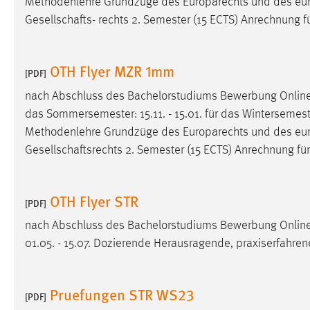
Methodenlehre Grundzüge des Europarechts und des eu
Gesellschafts- rechts 2. Semester (15 ECTS) Anrechnung fü
Matomo
Name:
_pk_ref, _pk_cvar, _pk_id, _pk_ses
OTH Flyer MZR 1mm
[PDF]
Zweck:
Zugriffsstatistik
nach Abschluss des Bachelorstudiums Bewerbung Onli
Cookie Laufzeit:
Max. 13 Monate
das Sommersemester: 15.11. - 15.01. für das Wintersemester:
Methodenlehre Grundzüge des Europarechts und des eu
Gesellschaftsrechts 2. Semester (15 ECTS) Anrechnung für 
MARKETING
Marketing Cookies werden von Drittanbietern
OTH Flyer STR
[PDF]
verwendet, um personalisierte Werbung anzuzeigen.
Sie tun dies, indem sie Besucher über Websites
nach Abschluss des Bachelorstudiums Bewerbung Onli
hinweg verfolgen.
01.05. - 15.07. Dozierende Herausragende, praxiserfahre
Google Ads
Pruefungen STR WS23
[PDF]
Name:
_gcl_au