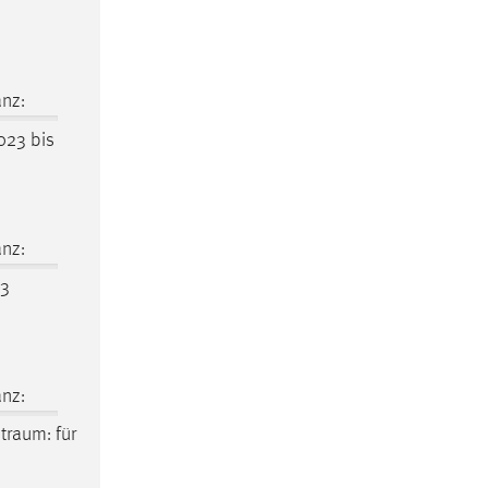
nz:
023 bis
nz:
M3
nz:
itraum
: für