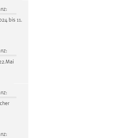
nz:
24 bis 11.
nz:
22.Mai
nz:
cher
nz: