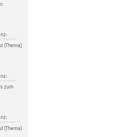
1:
nz:
ul (Thema)
nz:
is zum
nz:
ul (Thema)