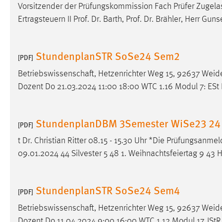
Vorsitzender der Prüfungskommission Fach Prüfer Zugelas
Anbieter:
Google Ireland Limited
Ertragsteuern II Prof. Dr. Barth, Prof. Dr. Brähler, Herr Gu
Zweck:
Conversion-Tracking
Cookie Laufzeit:
3 Monate
StundenplanSTR SoSe24 Sem2
[PDF]
Betriebswissenschaft, Hetzenrichter Weg 15, 92637 Weid
Facebook Pixel
Dozent Do 21.03.2024 11:00 18:00 WTC 1.16 Modul 7: ESt
Name:
_fbp
Anbieter:
Facebook
StundenplanDBM 3Semester WiSe23 24
[PDF]
Zweck:
Conversion-Tracking
t Dr. Christian Ritter 08.15 - 15.30 Uhr *Die Prüfungsanm
Cookie Laufzeit:
09.01.2024 44 Silvester 5 48 1. Weihnachtsfeiertag 9 43 
3 Monate
StundenplanSTR SoSe24 Sem4
[PDF]
EXTERNE MEDIEN
Betriebswissenschaft, Hetzenrichter Weg 15, 92637 Weid
Um Inhalte von Videoplattformen und Social Media
Dozent Do 11.04.2024 9:00 16:00 WTC 1.12 Modul 17. IStR H
Plattformen anzeigen zu können, werden von diesen