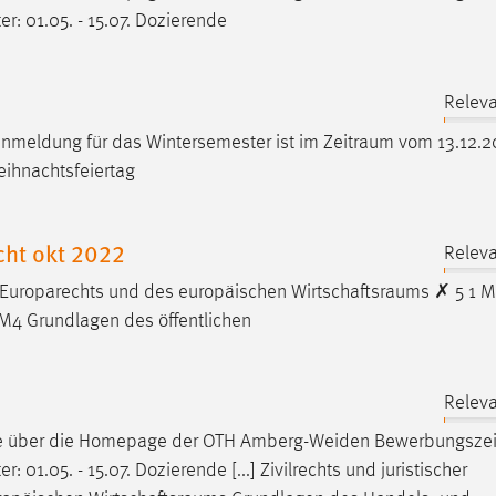
r: 01.05. - 15.07. Dozierende
Releva
sanmeldung für das Wintersemester ist im
Zeitraum
vom 13.12.2
eihnachtsfeiertag
cht okt 2022
Releva
 Europarechts und des europäischen
Wirtschaftsraums
✗ 5 1 
M4 Grundlagen des öffentlichen
Releva
ne über die Homepage der OTH Amberg-Weiden
Bewerbungsze
 01.05. - 15.07. Dozierende [...] Zivilrechts und juristischer