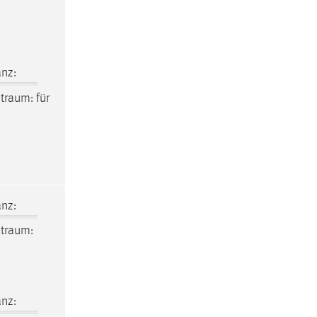
nz:
itraum
: für
nz:
itraum
:
nz: