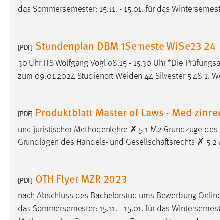
das Sommersemester: 15.11. - 15.01. für das Wintersemeste
Cookie Laufzeit:
MibewSessionID, mibew-chat-frame-
style-5e9dbeb1811c0446 =
Sitzungslaufzeit, mibew_locale = 3
Stundenplan DBM 1Semeste WiSe23 24
Jahre, MIBEW_UserID = 1 Jahr
[PDF]
30 Uhr ITS Wolfgang Vogl 08.15 - 15.30 Uhr *Die Prüfung
Login
zum 09.01.2024 Studienort Weiden 44 Silvester 5 48 1. W
Name:
fe_user, be_user, be_lastLoginProvider
Produktblatt Master of Laws - Medizinre
Zweck:
Dieser Cookie ist notwendig um sich an
[PDF]
der Website einloggen zu können.
und juristischer Methodenlehre ✗ 5 1 M2 Grundzüge des
Cookie Laufzeit:
24 Stunden
Grundlagen des Handels- und Gesellschaftsrechts ✗ 5 2 
OTH Flyer MZR 2023
STATISTIK
[PDF]
Statistik Cookies erfassen Informationen anonym.
nach Abschluss des Bachelorstudiums Bewerbung Onli
Diese Informationen helfen uns zu verstehen, wie
das Sommersemester: 15.11. - 15.01. für das Wintersemester:
unsere Besucher unsere Website nutzen.