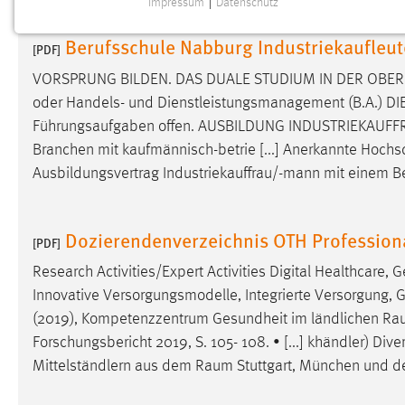
Impressum
|
Datenschutz
NOTWENDIGE COOKIES
Berufsschule Nabburg Industriekaufleut
Notwendige Cookies ermöglichen grundlegende
[PDF]
Funktionen und sind für die einwandfreie Funktion der
VORSPRUNG BILDEN. DAS DUALE STUDIUM IN DER OBE
Website erforderlich.
oder Handels- und Dienstleistungsmanagement (B.A.) DIE 
Führungsaufgaben offen. AUSBILDUNG
INDUSTRIEKAUF
Einverständnis
Branchen mit kaufmännisch-betrie [...] Anerkannte Hochs
Name:
cookie_consent
Ausbildungsvertrag
Industriekauffrau/-mann
mit einem Be
Zweck:
Dieser Cookie speichert die
ausgewählten Einverständnis-Optionen
Dozierendenverzeichnis OTH Profession
[PDF]
des Benutzers
Research Activities/Expert Activities Digital Healthcare
Cookie Laufzeit:
1 Jahr
Innovative Versorgungsmodelle, Integrierte Versorgung, Ge
(2019), Kompetenzzentrum Gesundheit im ländlichen
Ra
Performance
Forschungsbericht 2019, S. 105- 108. • [...] khändler) D
Mittelständlern aus dem
Raum
Stuttgart, München und de
Name:
staticfilecache
Zweck:
Für performante Seitenauslieferung wird