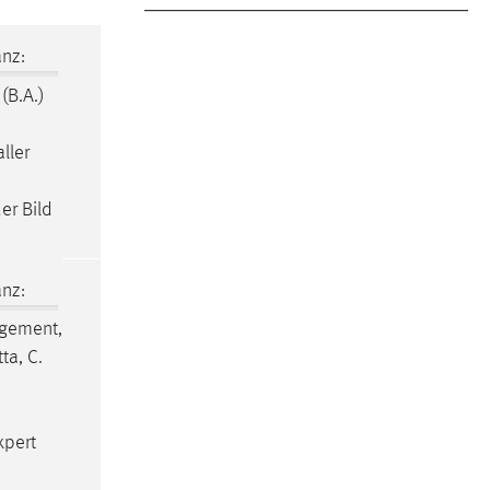
nz:
(B.A.)
ller
er Bild
nz:
gement,
ta, C.
xpert