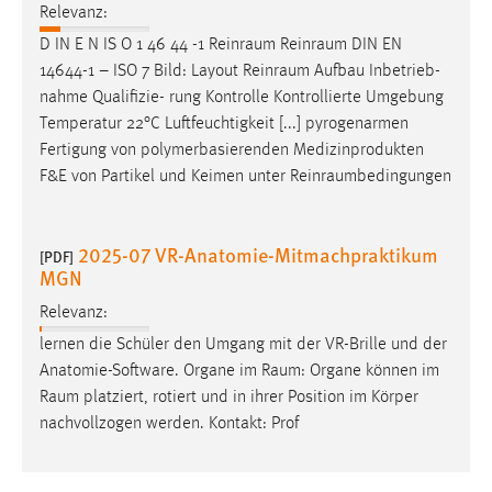
Relevanz:
D IN E N IS O 1 46 44 -1
Reinraum
Reinraum
DIN EN
14644-1 – ISO 7 Bild: Layout
Reinraum
Aufbau Inbetrieb-
nahme Qualifizie- rung Kontrolle Kontrollierte Umgebung
Temperatur 22°C Luftfeuchtigkeit [...] pyrogenarmen
Fertigung von polymerbasierenden Medizinprodukten
F&E von Partikel und Keimen unter
Reinraumbedingungen
2025-07 VR-Anatomie-Mitmachpraktikum
[PDF]
MGN
Relevanz:
lernen die Schüler den Umgang mit der VR-Brille und der
Anatomie-Software. Organe im
Raum
: Organe können im
Raum
platziert, rotiert und in ihrer Position im Körper
nachvollzogen werden. Kontakt: Prof