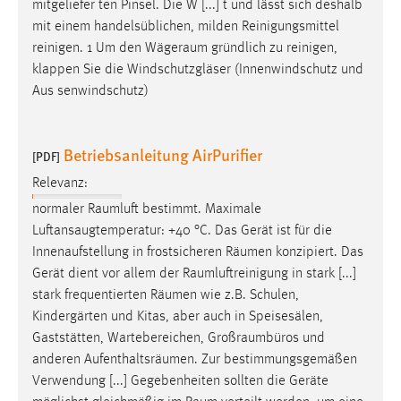
mitgeliefer­ ten Pinsel. Die W [...] t und lässt sich deshalb
mit einem handelsüblichen, milden Reinigungsmittel
reinigen. 1 Um den
Wägeraum
gründlich zu reinigen,
klappen Sie die Windschutzgläser (Innenwindschutz und
Aus­ senwindschutz)
Betriebsanleitung AirPurifier
[PDF]
Relevanz:
normaler
Raumluft
bestimmt. Maximale
Luftansaugtemperatur: +40 °C. Das Gerät ist für die
Innenaufstellung in frostsicheren
Räumen
konzipiert. Das
Gerät dient vor allem der
Raumluftreinigung
in stark [...]
stark frequentierten
Räumen
wie z.B. Schulen,
Kindergärten und Kitas, aber auch in Speisesälen,
Gaststätten, Wartebereichen,
Großraumbüros
und
anderen Aufenthaltsräumen. Zur bestimmungsgemäßen
Verwendung [...] Gegebenheiten sollten die Geräte