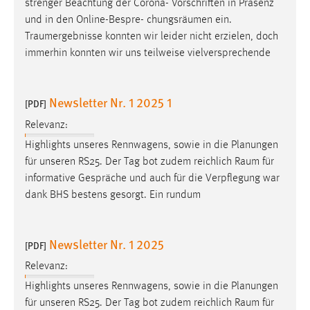
strenger Beachtung der Corona- Vorschriften in Präsenz
Conversion-Tracking
und in den Online-Bespre- chungsräumen ein.
Traumergebnisse
konnten wir leider nicht erzielen, doch
Cookie Laufzeit:
immerhin konnten wir uns teilweise vielversprechende
3 Monate
Facebook Pixel
Newsletter Nr. 1 2025 1
[PDF]
Name:
Relevanz:
_fbp
Highlights unseres Rennwagens, sowie in die Planungen
für unseren RS25. Der Tag bot zudem reichlich
Raum
für
Anbieter:
informative Gespräche und auch für die Verpflegung war
Facebook
dank BHS bestens gesorgt. Ein rundum
Zweck:
Conversion-Tracking
Newsletter Nr. 1 2025
[PDF]
Cookie Laufzeit:
3 Monate
Relevanz:
Highlights unseres Rennwagens, sowie in die Planungen
für unseren RS25. Der Tag bot zudem reichlich
Raum
für