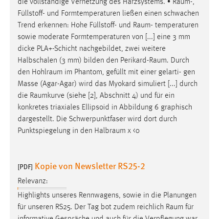
die vollständige Vernetzung des Harzsystems. •
Raum
-,
1 Jahr
Füllstoff- und Formtemperaturen ließen einen schwachen
Trend erkennen: Hohe Füllstoff- und
Raum
- temperaturen
Performance
sowie moderate Formtemperaturen von [...] eine 3 mm
dicke PLA+-Schicht nachgebildet, zwei weitere
Name:
Halbschalen (3 mm) bilden den
Perikard-Raum
. Durch
staticfilecache
den
Hohlraum
im Phantom, gefüllt mit einer gelarti- gen
Masse (Agar-Agar) wird das Myokard simuliert [...] durch
Zweck:
die
Raumkurve
(siehe [2], Abschnitt 4) und für ein
Für performante Seitenauslieferung wird in diesem Cookie
gespeichert, ob man eingeloggt ist.
konkretes triaxiales Ellipsoid in Abbildung 6 graphisch
dargestellt. Die Schwerpunktfaser wird dort durch
Punktspiegelung in den
Halbraum
χ <0
Sprachpräferenz
Name:
Kopie von Newsletter RS25-2
site-language-preference
[PDF]
Relevanz:
Zweck:
Das Cookie speichert die gewählte Sprache der Website.
Highlights unseres Rennwagens, sowie in die Planungen
für unseren RS25. Der Tag bot zudem reichlich
Raum
für
Cookie Laufzeit: