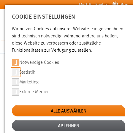
Zum Hauptinhalt springen
MyOTH
Kontakt
DE
COOKIE EINSTELLUNGEN
SUCHE
Wir nutzen Cookies auf unserer Website. Einige von ihnen
sind technisch notwendig, während andere uns helfen,
diese Website zu verbessern oder zusätzliche
JETZT BEWERBEN
Funktionalitäten zur Verfügung zu stellen.
Notwendige Cookies
SUCHE
Statistik
Marketing
FILTER
Externe Medien
Typ
ALLE AUSWÄHLEN
Erstellungsdatum
ABLEHNEN