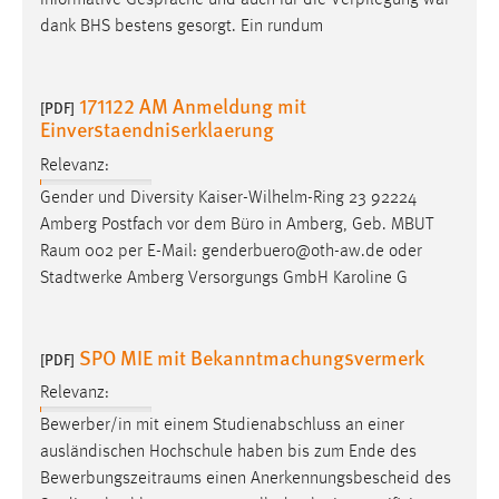
informative Gespräche und auch für die Verpflegung war
30 Tage
dank BHS bestens gesorgt. Ein rundum
Chat
171122 AM Anmeldung mit
[PDF]
Name:
Einverstaendniserklaerung
MibewSessionID, MIBEW_UserID, mibew_locale, mibew-
chat-frame-style-5e9dbeb1811c0446
Relevanz:
Gender und Diversity Kaiser-Wilhelm-Ring 23 92224
Zweck:
Amberg Postfach vor dem Büro in Amberg, Geb. MBUT
Wird benötigt um die Chatfunktion nutzen zu können.
Raum
002 per E-Mail: genderbuero@oth-aw.de oder
Cookie Laufzeit:
Stadtwerke Amberg Versorgungs GmbH Karoline G
MibewSessionID, mibew-chat-frame-style-
5e9dbeb1811c0446 = Sitzungslaufzeit, mibew_locale = 3
Jahre, MIBEW_UserID = 1 Jahr
SPO MIE mit Bekanntmachungsvermerk
[PDF]
Relevanz:
Login
Bewerber/in mit einem Studienabschluss an einer
Name:
ausländischen Hochschule haben bis zum Ende des
fe_user, be_user, be_lastLoginProvider
Bewerbungszeitraums
einen Anerkennungsbescheid des