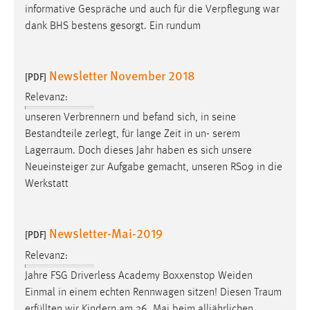
EXTERNE MEDIEN
informative Gespräche und auch für die Verpflegung war
dank BHS bestens gesorgt. Ein rundum
Um Inhalte von Videoplattformen und Social Media
Plattformen anzeigen zu können, werden von diesen
externen Medien Cookies gesetzt.
Newsletter November 2018
[PDF]
YouTube
Relevanz:
unseren Verbrennern und befand sich, in seine
Bestandteile zerlegt, für lange Zeit in un- serem
Vimeo
Lagerraum
. Doch dieses Jahr haben es sich unsere
Neueinsteiger zur Aufgabe gemacht, unseren RS09 in die
Werkstatt
Newsletter-Mai-2019
[PDF]
Relevanz:
Jahre FSG Driverless Academy Boxxenstop Weiden
Einmal in einem echten Rennwagen sitzen! Diesen
Traum
erfüllten wir Kindern am 26. Mai beim alljährlichen