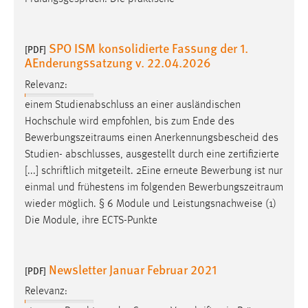
Cookie Laufzeit:
Max. 13 Monate
SPO ISM konsolidierte Fassung der 1.
[PDF]
AEnderungssatzung v. 22.04.2026
Relevanz:
MARKETING
einem Studienabschluss an einer ausländischen
Marketing Cookies werden von Drittanbietern
Hochschule wird empfohlen, bis zum Ende des
verwendet, um personalisierte Werbung anzuzeigen.
Bewerbungszeitraums
einen Anerkennungsbescheid des
Sie tun dies, indem sie Besucher über Websites
Studien- abschlusses, ausgestellt durch eine zertifizierte
hinweg verfolgen.
[...] schriftlich mitgeteilt. 2Eine erneute Bewerbung ist nur
einmal und frühestens im folgenden
Bewerbungszeitraum
Google Ads
wieder möglich. § 6 Module und Leistungsnachweise (1)
Die Module, ihre ECTS-Punkte
Name:
_gcl_au
Newsletter Januar Februar 2021
Anbieter:
[PDF]
Google Ireland Limited
Relevanz:
Zweck: