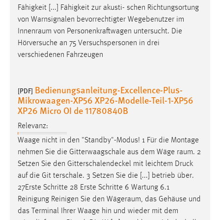
Fähigkeit [...] Fähigkeit zur akusti- schen Richtungsortung
von Warnsignalen bevorrechtigter Wegebenutzer im
Innenraum
von Personenkraftwagen untersucht. Die
Hörversuche an 75 Versuchspersonen in drei
verschiedenen Fahrzeugen
Bedienungsanleitung-Excellence-Plus-
[PDF]
Mikrowaagen-XP56 XP26-Modelle-Teil-1-XP56
XP26 Micro OI de 11780840B
Relevanz:
Waage nicht in den "Standby"-Modus! 1 Für die Montage
nehmen Sie die Gitterwaagschale aus dem Wäge­
raum
. 2
Setzen Sie den Gitterschalendeckel mit leichtem Druck
auf die Git­ terschale. 3 Setzen Sie die [...] betrieb über.
27Erste Schritte 28 Erste Schritte 6 Wartung 6.1
Reinigung Reinigen Sie den
Wägeraum
, das Gehäuse und
das Terminal Ihrer Waage hin und wieder mit dem