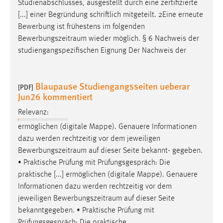
Studienabschlusses, ausgestellt durch eine zertifizierte
Zweck:
[...] einer Begründung schriftlich mitgeteilt. 2Eine erneute
Dieser Cookie ist notwendig um sich an der Website
Bewerbung ist frühestens im folgenden
einloggen zu können.
Bewerbungszeitraum
wieder möglich. § 6 Nachweis der
Cookie Laufzeit:
studiengangspezifischen Eignung Der Nachweis der
24 Stunden
Blaupause Studiengangsseiten ueberar
[PDF]
Jun26 kommentiert
STATISTIK
Relevanz:
Statistik Cookies erfassen Informationen anonym.
Diese Informationen helfen uns zu verstehen, wie
ermöglichen (digitale Mappe). Genauere Informationen
unsere Besucher unsere Website nutzen.
dazu werden rechtzeitig vor dem jeweiligen
Bewerbungszeitraum
auf dieser Seite bekannt- gegeben.
Matomo
• Praktische Prüfung mit Prüfungsgespräch: Die
praktische [...] ermöglichen (digitale Mappe). Genauere
Name:
Informationen dazu werden rechtzeitig vor dem
_pk_ref, _pk_cvar, _pk_id, _pk_ses
jeweiligen
Bewerbungszeitraum
auf dieser Seite
bekanntgegeben. • Praktische Prüfung mit
Zweck:
Zugriffsstatistik
Prüfungsgespräch: Die praktische