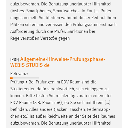
aufzubewahren. Die Benutzung unerlaubter Hilfsmittel
Cookie Laufzeit:
(insbes. Smartphones, Smartwatches, In-Ear [...] Prüfer
Max. 13 Monate
eingesammelt. Sie bleiben während dieser Zeit auf Ihren
Plätzen sitzen und verlassen den
Prüfungsraum
erst nach
Aufforderung durch die Prüfer. Sanktionen bei
Regelverstößen Verstöße gegen
MARKETING
Marketing Cookies werden von Drittanbietern
verwendet, um personalisierte Werbung anzuzeigen.
Allgemeine-Hinweise-Prufungsphase-
[PDF]
Sie tun dies, indem sie Besucher über Websites
WEBIS STUDIS de
hinweg verfolgen.
Relevanz:
Google Ads
Prüfung • Bei Prüfungen im EDV
Raum
sind die
Studierenden dafür verantwortlich, sich einloggen zu
Name:
können. Bitte testen Sie rechtzeitig vorab in einem der
_gcl_au
EDV
Räume
(z.B.
Raum
106), ob Sie sich mit Ihrem [...]
befinden. Alles andere (Jacken, Taschen, Federmäpp-
Anbieter:
chen etc.) ist außer Reichweite an der Seite des
Raumes
Google Ireland Limited
aufzubewahren. Die Benutzung unerlaubter Hilfsmittel
Zweck: