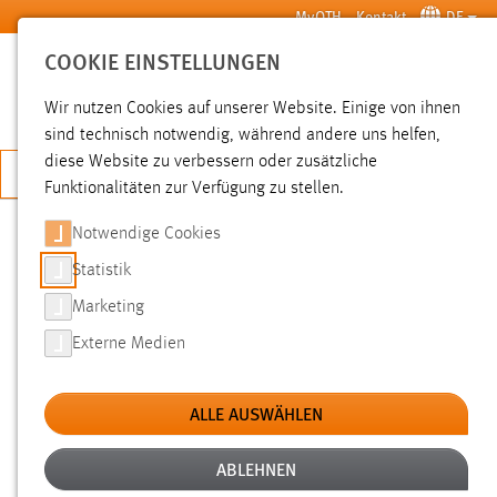
Zum Hauptinhalt springen
MyOTH
Kontakt
DE
COOKIE EINSTELLUNGEN
SUCHE
Wir nutzen Cookies auf unserer Website. Einige von ihnen
sind technisch notwendig, während andere uns helfen,
diese Website zu verbessern oder zusätzliche
JETZT BEWERBEN
Funktionalitäten zur Verfügung zu stellen.
Notwendige Cookies
SUCHE
Statistik
Marketing
FILTER
Externe Medien
Typ
ALLE AUSWÄHLEN
Erstellungsdatum
ABLEHNEN