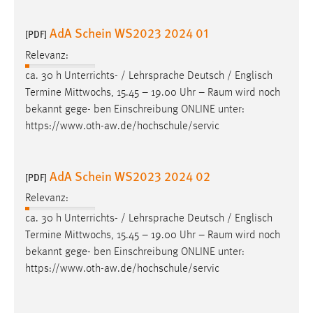
30 Tage
AdA Schein WS2023 2024 01
[PDF]
Chat
Relevanz:
Name:
ca. 30 h Unterrichts- / Lehrsprache Deutsch / Englisch
MibewSessionID, MIBEW_UserID, mibew_locale, mibew-
Termine Mittwochs, 15.45 – 19.00 Uhr –
Raum
wird noch
chat-frame-style-5e9dbeb1811c0446
bekannt gege- ben Einschreibung ONLINE unter:
https://www.oth-aw.de/hochschule/servic
Zweck:
Wird benötigt um die Chatfunktion nutzen zu können.
Cookie Laufzeit:
AdA Schein WS2023 2024 02
[PDF]
MibewSessionID, mibew-chat-frame-style-
Relevanz:
5e9dbeb1811c0446 = Sitzungslaufzeit, mibew_locale = 3
Jahre, MIBEW_UserID = 1 Jahr
ca. 30 h Unterrichts- / Lehrsprache Deutsch / Englisch
Termine Mittwochs, 15.45 – 19.00 Uhr –
Raum
wird noch
bekannt gege- ben Einschreibung ONLINE unter:
Login
https://www.oth-aw.de/hochschule/servic
Name:
fe_user, be_user, be_lastLoginProvider