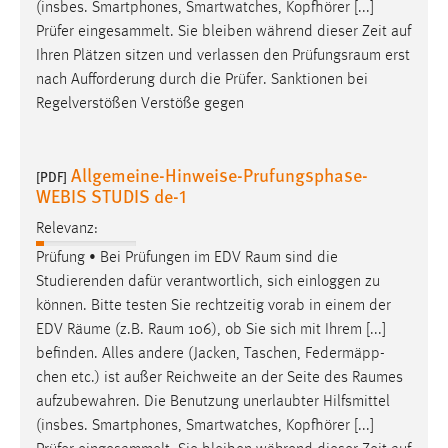
(insbes. Smartphones, Smartwatches, Kopfhörer [...]
Conversion-Tracking
Prüfer eingesammelt. Sie bleiben während dieser Zeit auf
Ihren Plätzen sitzen und verlassen den
Prüfungsraum
erst
Cookie Laufzeit:
3 Monate
nach Aufforderung durch die Prüfer. Sanktionen bei
Regelverstößen Verstöße gegen
Facebook Pixel
Allgemeine-Hinweise-Prufungsphase-
[PDF]
Name:
WEBIS STUDIS de-1
_fbp
Relevanz:
Anbieter:
Prüfung • Bei Prüfungen im EDV
Raum
sind die
Facebook
Studierenden dafür verantwortlich, sich einloggen zu
Zweck:
können. Bitte testen Sie rechtzeitig vorab in einem der
Conversion-Tracking
EDV
Räume
(z.B.
Raum
106), ob Sie sich mit Ihrem [...]
befinden. Alles andere (Jacken, Taschen, Federmäpp-
Cookie Laufzeit:
3 Monate
chen etc.) ist außer Reichweite an der Seite des
Raumes
aufzubewahren. Die Benutzung unerlaubter Hilfsmittel
(insbes. Smartphones, Smartwatches, Kopfhörer [...]