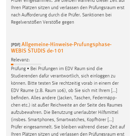
Prüfer eingesammelt. Sie bleiben während dieser Zeit auf
EXTERNE MEDIEN
Ihren Plätzen sitzen und verlassen den
Prüfungsraum
erst
Um Inhalte von Videoplattformen und Social Media
nach Aufforderung durch die Prüfer. Sanktionen bei
Plattformen anzeigen zu können, werden von diesen
Regelverstößen Verstöße gegen
externen Medien Cookies gesetzt.
YouTube
Allgemeine-Hinweise-Prufungsphase-
[PDF]
WEBIS STUDIS de-1 01
Vimeo
Relevanz:
Prüfung • Bei Prüfungen im EDV
Raum
sind die
Studierenden dafür verantwortlich, sich einloggen zu
können. Bitte testen Sie rechtzeitig vorab in einem der
EDV
Räume
(z.B.
Raum
106), ob Sie sich mit Ihrem [...]
befinden. Alles andere (Jacken, Taschen, Federmäpp-
chen etc.) ist außer Reichweite an der Seite des
Raumes
aufzubewahren. Die Benutzung unerlaubter Hilfsmittel
(insbes. Smartphones, Smartwatches, Kopfhörer [...]
Prüfer eingesammelt. Sie bleiben während dieser Zeit auf
Ihren Plätzen sitzen und verlassen den
Prüfungsraum
erst