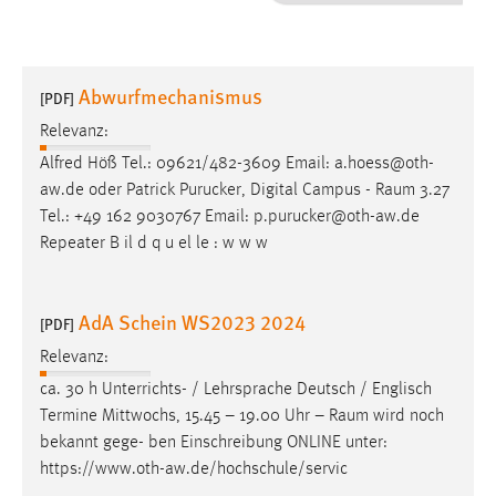
1 Jahr
Performance
Abwurfmechanismus
[PDF]
Name:
Relevanz:
staticfilecache
Alfred Höß Tel.: 09621/482-3609 Email: a.hoess@oth-
aw.de oder Patrick Purucker, Digital Campus -
Raum
3.27
Zweck:
Tel.: +49 162 9030767 Email: p.purucker@oth-aw.de
Für performante Seitenauslieferung wird in diesem Cookie
gespeichert, ob man eingeloggt ist.
Repeater B il d q u el le : w w w
Sprachpräferenz
AdA Schein WS2023 2024
[PDF]
Name:
Relevanz:
site-language-preference
ca. 30 h Unterrichts- / Lehrsprache Deutsch / Englisch
Zweck:
Termine Mittwochs, 15.45 – 19.00 Uhr –
Raum
wird noch
Das Cookie speichert die gewählte Sprache der Website.
bekannt gege- ben Einschreibung ONLINE unter:
https://www.oth-aw.de/hochschule/servic
Cookie Laufzeit: