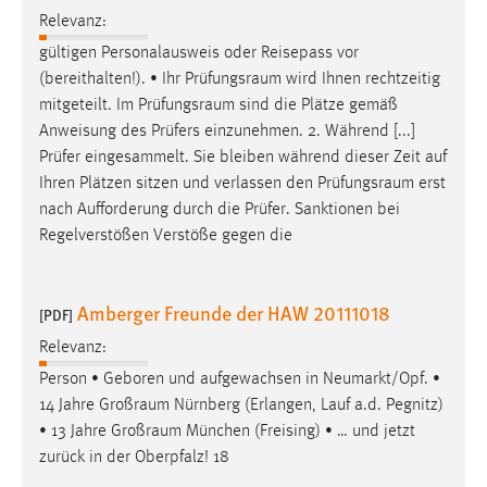
Relevanz:
gültigen Personalausweis oder Reisepass vor
(bereithalten!). • Ihr
Prüfungsraum
wird Ihnen rechtzeitig
mitgeteilt. Im
Prüfungsraum
sind die Plätze gemäß
Anweisung des Prüfers einzunehmen. 2. Während [...]
Prüfer eingesammelt. Sie bleiben während dieser Zeit auf
Ihren Plätzen sitzen und verlassen den
Prüfungsraum
erst
nach Aufforderung durch die Prüfer. Sanktionen bei
Regelverstößen Verstöße gegen die
Amberger Freunde der HAW 20111018
[PDF]
Relevanz:
Person • Geboren und aufgewachsen in Neumarkt/Opf. •
14 Jahre
Großraum
Nürnberg (Erlangen, Lauf a.d. Pegnitz)
• 13 Jahre
Großraum
München (Freising) • … und jetzt
zurück in der Oberpfalz! 18