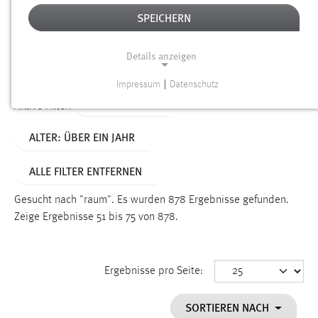
SPEICHERN
Alter
Details anzeigen
SUCHEN
Impressum
|
Datenschutz
NOTWENDIGE COOKIES
TYP: DATEIEN
Aktive Filter:
Notwendige Cookies ermöglichen grundlegende
ALTER: ÜBER EIN JAHR
Funktionen und sind für die einwandfreie Funktion der
Website erforderlich.
ALLE FILTER ENTFERNEN
Einverständnis
Gesucht nach "raum".
Es wurden 878 Ergebnisse gefunden.
Name:
Zeige Ergebnisse 51 bis 75 von 878.
cookie_consent
Zweck:
Ergebnisse pro Seite:
Dieser Cookie speichert die ausgewählten Einverständnis-
Optionen des Benutzers
SORTIEREN NACH
Cookie Laufzeit: