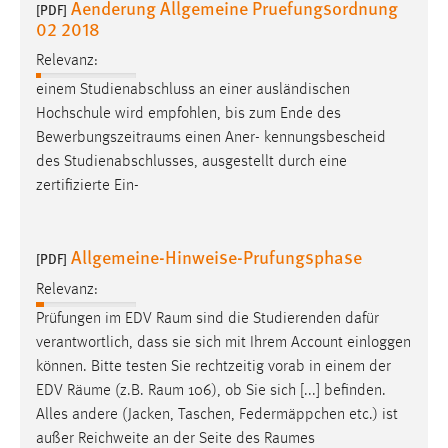
Aenderung Allgemeine Pruefungsordnung
[PDF]
Zweck:
02 2018
Dieser Cookie ist notwendig um sich an der Website
einloggen zu können.
Relevanz:
einem Studienabschluss an einer ausländischen
Cookie Laufzeit:
Hochschule wird empfohlen, bis zum Ende des
24 Stunden
Bewerbungszeitraums
einen Aner- kennungsbescheid
des Studienabschlusses, ausgestellt durch eine
zertifizierte Ein-
STATISTIK
Statistik Cookies erfassen Informationen anonym.
Allgemeine-Hinweise-Prufungsphase
Diese Informationen helfen uns zu verstehen, wie
[PDF]
unsere Besucher unsere Website nutzen.
Relevanz:
Prüfungen im EDV
Raum
sind die Studierenden dafür
Matomo
verantwortlich, dass sie sich mit Ihrem Account einloggen
Name:
können. Bitte testen Sie rechtzeitig vorab in einem der
_pk_ref, _pk_cvar, _pk_id, _pk_ses
EDV
Räume
(z.B.
Raum
106), ob Sie sich [...] befinden.
Alles andere (Jacken, Taschen, Federmäppchen etc.) ist
Zweck:
außer Reichweite an der Seite des
Raumes
Zugriffsstatistik