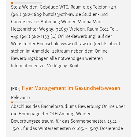
30 Tage
Stolz Weiden, Gebäude WTC,
Raum
0.05 Telefon +49
(961) 382-1609 b.stolz@oth-aw.de Studien- und
Chat
Careerservice: Abteilung Weiden Marina Maric
Hetzenrichter Weg 15, 92637 Weiden,
Raum
C011 Tel.:
Name:
+49 (961) 382-1133 [...] Online-Bewerbung" auf der
MibewSessionID, MIBEW_UserID, mibew_locale, mibew-
Website der Hochschule www.oth-aw.de (rechts oben)
chat-frame-style-5e9dbeb1811c0446
stehen im Anmelde-
zeitraum
neben dem Online-
Zweck:
Bewerbungsbogen alle notwendigen weiteren
Wird benötigt um die Chatfunktion nutzen zu können.
Informationen zur Verfügung. Kont
Cookie Laufzeit:
MibewSessionID, mibew-chat-frame-style-
Flyer Management im Gesundheitswesen
5e9dbeb1811c0446 = Sitzungslaufzeit, mibew_locale = 3
[PDF]
Jahre, MIBEW_UserID = 1 Jahr
Relevanz:
Abschluss des Bachelorstudiums Bewerbung Online über
Login
die Homepage der OTH Amberg-Weiden
Bewerbungszeitraum
: für das Sommersemester: 15.11. -
Name:
15.01. für das Wintersemester: 01.05. - 15.07. Dozierende
fe_user, be_user, be_lastLoginProvider