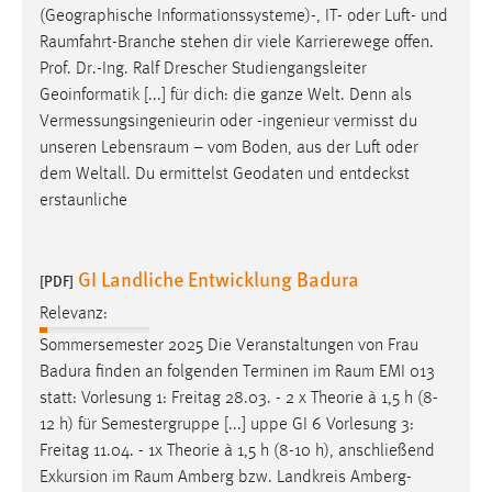
(Geographische Informationssysteme)-, IT- oder Luft- und
Raumfahrt-Branche
stehen dir viele Karrierewege offen.
Prof. Dr.-Ing. Ralf Drescher Studiengangsleiter
Geoinformatik [...] für dich: die ganze Welt. Denn als
Vermessungsingenieurin oder -ingenieur vermisst du
unseren
Lebensraum
– vom Boden, aus der Luft oder
dem Weltall. Du ermittelst Geodaten und entdeckst
erstaunliche
GI Landliche Entwicklung Badura
[PDF]
Relevanz:
Sommersemester 2025 Die Veranstaltungen von Frau
Badura finden an folgenden Terminen im
Raum
EMI 013
statt: Vorlesung 1: Freitag 28.03. - 2 x Theorie à 1,5 h (8-
12 h) für Semestergruppe [...] uppe GI 6 Vorlesung 3:
Freitag 11.04. - 1x Theorie à 1,5 h (8-10 h), anschließend
Exkursion im
Raum
Amberg bzw. Landkreis Amberg-