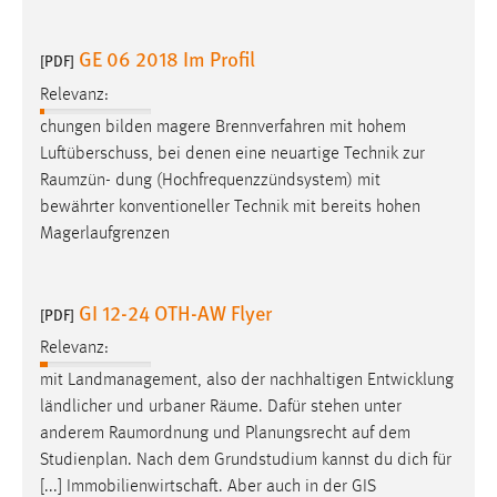
GE 06 2018 Im Profil
[PDF]
Relevanz:
chungen bilden magere Brennverfahren mit hohem
Luftüberschuss, bei denen eine neuartige Technik zur
Raumzün
- dung (Hochfrequenzzündsystem) mit
bewährter konventioneller Technik mit bereits hohen
Magerlaufgrenzen
GI 12-24 OTH-AW Flyer
[PDF]
Relevanz:
mit Landmanagement, also der nachhaltigen Entwicklung
ländlicher und urbaner
Räume
. Dafür stehen unter
anderem
Raumordnung
und Planungsrecht auf dem
Studienplan. Nach dem Grundstudium kannst du dich für
[...] Immobilienwirtschaft. Aber auch in der GIS