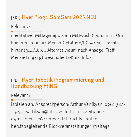
Conversion-Tracking
Flyer Progr. SomSem 2025.NEU
[PDF]
Cookie Laufzeit:
3 Monate
Relevanz:
meditativer Mittagsimpuls am Mittwoch (ca. 12 min) Ort:
Facebook Pixel
Konferenzraum
im Mensa-Gebäude/EG = rein + rechts
hinter (9.4./18.6.:
Alternativraum
nach Ansage, Treff
Name:
Mensa-Eingang) Gesundheits-Kurs: Infos
_fbp
Anbieter:
Flyer Robotik Programmierung und
Facebook
[PDF]
Handhabung fitING
Zweck:
Relevanz:
Conversion-Tracking
ispielen an. Ansprechperson: Arthur Vartikyan, 0961 382-
Cookie Laufzeit:
1194, a.vartikyan@oth-aw.de Details
Zeitraum
:
3 Monate
04.11.2022 – 26.11.2022 Unterrichts- zeiten:
berufsbegleitende Blockveranstaltungen (freitags