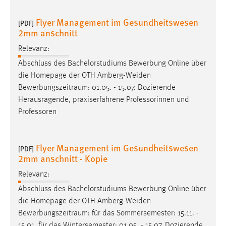
Zweck:
Flyer Management im Gesundheitswesen
Dieser Cookie ist notwendig um sich an der Website
[PDF]
2mm anschnitt
einloggen zu können.
Cookie Laufzeit:
Relevanz:
24 Stunden
Abschluss des Bachelorstudiums Bewerbung Online über
die Homepage der OTH Amberg-Weiden
Bewerbungszeitraum
: 01.05. - 15.07. Dozierende
STATISTIK
Herausragende, praxiserfahrene Professorinnen und
Professoren
Statistik Cookies erfassen Informationen anonym.
Diese Informationen helfen uns zu verstehen, wie
unsere Besucher unsere Website nutzen.
Flyer Management im Gesundheitswesen
[PDF]
2mm anschnitt - Kopie
Matomo
Relevanz:
Name:
Abschluss des Bachelorstudiums Bewerbung Online über
_pk_ref, _pk_cvar, _pk_id, _pk_ses
die Homepage der OTH Amberg-Weiden
Bewerbungszeitraum
: für das Sommersemester: 15.11. -
Zweck:
Zugriffsstatistik
15.01. für das Wintersemester: 01.05. - 15.07. Dozierende