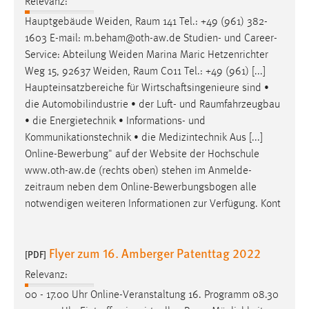
Relevanz:
Hauptgebäude Weiden,
Raum
141 Tel.: +49 (961) 382-
1603 E-mail: m.beham@oth-aw.de Studien- und Career-
Service: Abteilung Weiden Marina Maric Hetzenrichter
Weg 15, 92637 Weiden,
Raum
C011 Tel.: +49 (961) [...]
Haupteinsatzbereiche für Wirtschaftsingenieure sind •
die Automobilindustrie • der Luft- und
Raumfahrzeugbau
• die Energietechnik • Informations- und
Kommunikationstechnik • die Medizintechnik Aus [...]
Online-Bewerbung" auf der Website der Hochschule
www.oth-aw.de (rechts oben) stehen im Anmelde-
zeitraum
neben dem Online-Bewerbungsbogen alle
notwendigen weiteren Informationen zur Verfügung. Kont
Flyer zum 16. Amberger Patenttag 2022
[PDF]
Relevanz:
00 - 17.00 Uhr Online-Veranstaltung 16. Programm 08.30