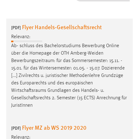
1 Jahr
Performance
Flyer Handels-Gesellschaftsrecht
[PDF]
Name:
Relevanz:
staticfilecache
Ab- schluss des Bachelorstudiums Bewerbung Online
über die Homepage der OTH Amberg-Weiden
Zweck:
Bewerbungszeitraum
: für das Sommersemester: 15.11. -
Für performante Seitenauslieferung wird in diesem Cookie
gespeichert, ob man eingeloggt ist.
15.01. für das Wintersemester: 01.05. - 15.07. Dozierende
[...] Zivilrechts u. juristischer Methodenlehre Grundzüge
des Europarechts und des europäischen
Sprachpräferenz
Wirtschaftsraums
Grundlagen des Handels- u.
Name:
Gesellschaftsrechts 2. Semester (15 ECTS) Anrechnung für
site-language-preference
JuristInnen
Zweck:
Das Cookie speichert die gewählte Sprache der Website.
Flyer MZ ab WS 2019 2020
[PDF]
Cookie Laufzeit:
Relevanz: