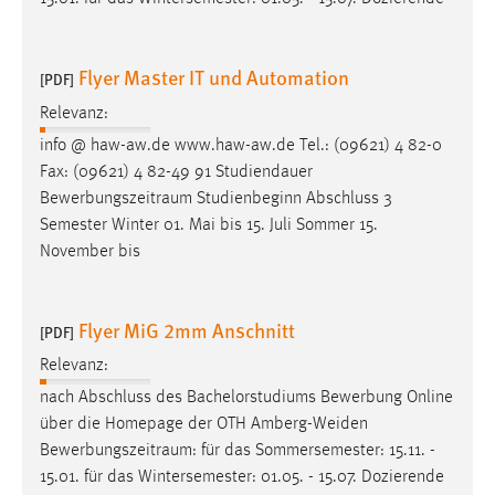
Cookie Laufzeit:
Max. 13 Monate
Flyer Master IT und Automation
[PDF]
Relevanz:
info @ haw-aw.de www.haw-aw.de Tel.: (09621) 4 82-0
MARKETING
Fax: (09621) 4 82-49 91 Studiendauer
Marketing Cookies werden von Drittanbietern
Bewerbungszeitraum
Studienbeginn Abschluss 3
verwendet, um personalisierte Werbung anzuzeigen.
Semester Winter 01. Mai bis 15. Juli Sommer 15.
Sie tun dies, indem sie Besucher über Websites
November bis
hinweg verfolgen.
Google Ads
Flyer MiG 2mm Anschnitt
[PDF]
Name:
Relevanz:
_gcl_au
nach Abschluss des Bachelorstudiums Bewerbung Online
über die Homepage der OTH Amberg-Weiden
Anbieter:
Bewerbungszeitraum
: für das Sommersemester: 15.11. -
Google Ireland Limited
15.01. für das Wintersemester: 01.05. - 15.07. Dozierende
Zweck: