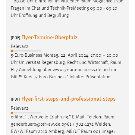
- 09.00 Uhr Eintreffen im virtuellen
Raum
Möglichkeit von
Fragen im Chat und Technik-PreMeeting 09.00 - 09.10
Uhr Eröffnung und Begrüßung
Flyer-Termine-Oberpfalz
[PDF]
Relevanz:
5-Euro-Business Montag, 22. April 2024, 17:00 – 20:00
Uhr Universität Regensburg, Recht und Wirtschaft,
Raum
H17 Anmeldung über www.5-euro-business.de und im
GRIPS-Kurs „5-Euro-Business“ Inhalte: Präsentation
Flyer-first-steps-und-professional-steps
[PDF]
Relevanz:
erfährt.“ „Wertvolle Erfahrung.“ E-Mail: Telefon:
Raum
:
genderbuero@oth-aw.de 0961 / 382-1272 Weiden,
BW/WI
Raum
221b Amberg, MB/UT
Raum
001 image: