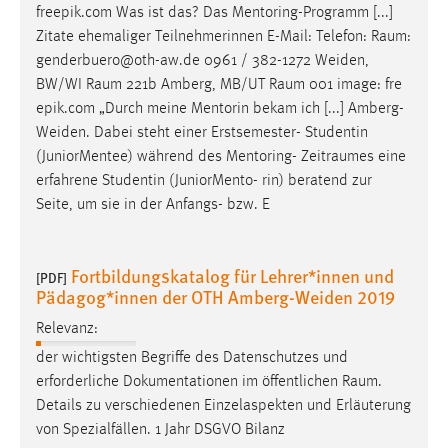
freepik.com Was ist das? Das Mentoring-Programm [...]
Zitate ehemaliger Teilnehmerinnen E-Mail: Telefon:
Raum
:
genderbuero@oth-aw.de 0961 / 382-1272 Weiden,
BW/WI
Raum
221b Amberg, MB/UT
Raum
001 image: fre
epik.com „Durch meine Mentorin bekam ich [...] Amberg-
Weiden. Dabei steht einer Erstsemester- Studentin
(JuniorMentee) während des Mentoring-
Zeitraumes
eine
erfahrene Studentin (JuniorMento- rin) beratend zur
Seite, um sie in der Anfangs- bzw. E
Fortbildungskatalog für Lehrer*innen und
[PDF]
Pädagog*innen der OTH Amberg-Weiden 2019
Relevanz:
der wichtigsten Begriffe des Datenschutzes und
erforderliche Dokumentationen im öffentlichen
Raum
.
Details zu verschiedenen Einzelaspekten und Erläuterung
von Spezialfällen. 1 Jahr DSGVO Bilanz