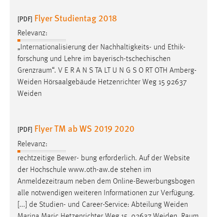
EXTERNE MEDIEN
Flyer Studientag 2018
[PDF]
Um Inhalte von Videoplattformen und Social Media
Plattformen anzeigen zu können, werden von diesen
Relevanz:
externen Medien Cookies gesetzt.
„Internationalisierung der Nachhaltigkeits- und Ethik-
forschung und Lehre im bayerisch-tschechischen
YouTube
Grenzraum
“. V E R A N S TA LT U N G S O RT OTH Amberg-
Weiden Hörsaalgebäude Hetzenrichter Weg 15 92637
Weiden
Vimeo
Flyer TM ab WS 2019 2020
[PDF]
Relevanz:
rechtzeitige Bewer- bung erforderlich. Auf der Website
der Hochschule www.oth-aw.de stehen im
Anmeldezeitraum
neben dem Online-Bewerbungsbogen
alle notwendigen weiteren Informationen zur Verfügung.
[...] de Studien- und Career-Service: Abteilung Weiden
Marina Maric Hetzenrichter Weg 15, 92637 Weiden,
Raum