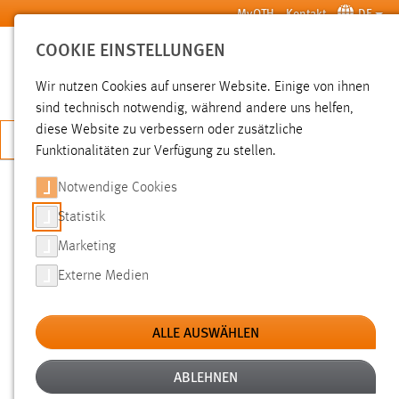
Zum Hauptinhalt springen
MyOTH
Kontakt
DE
COOKIE EINSTELLUNGEN
SUCHE
Wir nutzen Cookies auf unserer Website. Einige von ihnen
sind technisch notwendig, während andere uns helfen,
diese Website zu verbessern oder zusätzliche
JETZT BEWERBEN
Funktionalitäten zur Verfügung zu stellen.
Notwendige Cookies
SUCHE
Statistik
Marketing
FILTER
Externe Medien
Typ
ALLE AUSWÄHLEN
Erstellungsdatum
ABLEHNEN