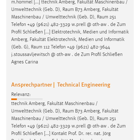
m.hommel [...] ttechnik Amberg, Fakultät Maschinenbau /
Conversion-Tracking
Umwelttechnik (Geb. D),
Raum
B73 Amberg, Fakultät
Maschinenbau / Umwelttechnik (Geb. D),
Raum
251
Cookie Laufzeit:
Telefon +49 (9621) 482-3329 w.prell @ oth-aw . de Zum
3 Monate
Profil Schließen [...] Elektrotechnik, Medien und Informatik
Amberg, Fakultät Elektrotechnik, Medien und Informatik
Facebook Pixel
(Geb. G),
Raum
112 Telefon +49 (9621) 482-3644
j.stoussavljewitsch @ oth-aw . de Zum Profil Schließen
Name:
Agnes Carina
_fbp
Anbieter:
Facebook
Ansprechpartner | Technical Engineering
Zweck:
Relevanz:
Conversion-Tracking
ttechnik Amberg, Fakultät Maschinenbau /
Cookie Laufzeit:
Umwelttechnik (Geb. D),
Raum
B73 Amberg, Fakultät
3 Monate
Maschinenbau / Umwelttechnik (Geb. D),
Raum
251
Telefon +49 (9621) 482-3329 w.prell @ oth-aw . de Zum
Profil Schließen [...] Kontakt Prof. Dr. rer. nat. Jörg