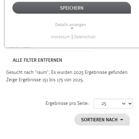
SPEICHERN
Alter
Details anzeigen
SUCHEN
Impressum
|
Datenschutz
NOTWENDIGE COOKIES
ALTER: ÜBER EIN JAHR
Aktive Filter:
Notwendige Cookies ermöglichen grundlegende
ALLE FILTER ENTFERNEN
Funktionen und sind für die einwandfreie Funktion der
Website erforderlich.
Gesucht nach "raum".
Es wurden 2025 Ergebnisse gefunden.
Zeige Ergebnisse 151 bis 175 von 2025.
Einverständnis
Name:
cookie_consent
Ergebnisse pro Seite:
Zweck:
SORTIEREN NACH
Dieser Cookie speichert die ausgewählten Einverständnis-
Optionen des Benutzers
Cookie Laufzeit: