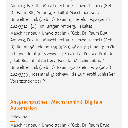
30 Tage
Amberg, Fakultät Maschinenbau / Umwelttechnik (Geb.
D),
Raum
B85 Amberg, Fakultät Maschinenbau /
Chat
Umwelttechnik (Geb. D),
Raum
151 Telefon +49 (9621)
482-3312 j [...] Tim Jüntgen Amberg, Fakultät
Name:
Maschinenbau / Umwelttechnik (Geb. D),
Raum
B85
MibewSessionID, MIBEW_UserID, mibew_locale, mibew-
Amberg, Fakultät Maschinenbau / Umwelttechnik (Geb.
chat-frame-style-5e9dbeb1811c0446
D),
Raum
158 Telefon +49 (9621) 482-3313 t.juentgen @
Zweck:
oth-aw . de https://www [...] Rosenthal Kontakt Prof. Dr.
Wird benötigt um die Chatfunktion nutzen zu können.
Jakub Rosenthal Amberg, Fakultät Maschinenbau /
Umwelttechnik (Geb. D),
Raum
252 Telefon +49 (9621)
Cookie Laufzeit:
482-3339 j.rosenthal @ oth-aw . de Zum Profil Schließen
MibewSessionID, mibew-chat-frame-style-
Vorsitzender der P
5e9dbeb1811c0446 = Sitzungslaufzeit, mibew_locale = 3
Jahre, MIBEW_UserID = 1 Jahr
Ansprechpartner | Mechatronik & Digitale
Login
Automation
Name:
Relevanz:
fe_user, be_user, be_lastLoginProvider
Maschinenbau / Umwelttechnik (Geb. D),
Raum
B78a