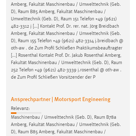
Amberg, Fakultät Maschinenbau / Umwelttechnik (Geb.
Zweck:
D),
Raum
B85 Amberg, Fakultät Maschinenbau /
Dieser Cookie ist notwendig um sich an der Website
einloggen zu können.
Umwelttechnik (Geb. D),
Raum
151 Telefon +49 (9621)
482-3312 j [...] Kontakt Prof. Dr. rer. nat. Jörg Breidbach
Cookie Laufzeit:
Amberg, Fakultät Maschinenbau / Umwelttechnik (Geb.
24 Stunden
D),
Raum
155 Telefon +49 (9621) 482-3314 j.breidbach @
oth-aw . de Zum Profil Schließen Praktikumsbeauftragter
[...] Rosenthal Kontakt Prof. Dr. Jakub Rosenthal Amberg,
STATISTIK
Fakultät Maschinenbau / Umwelttechnik (Geb. D),
Raum
Statistik Cookies erfassen Informationen anonym.
252 Telefon +49 (9621) 482-3339 j.rosenthal @ oth-aw .
Diese Informationen helfen uns zu verstehen, wie
de Zum Profil Schließen Vorsitzender der P
unsere Besucher unsere Website nutzen.
Ansprechpartner | Motorsport Engineering
Matomo
Relevanz:
Name:
Maschinenbau / Umwelttechnik (Geb. D),
Raum
B78a
_pk_ref, _pk_cvar, _pk_id, _pk_ses
Amberg, Fakultät Maschinenbau / Umwelttechnik (Geb.
Zweck:
D),
Raum
B85 Amberg, Fakultät Maschinenbau /
Zugriffsstatistik