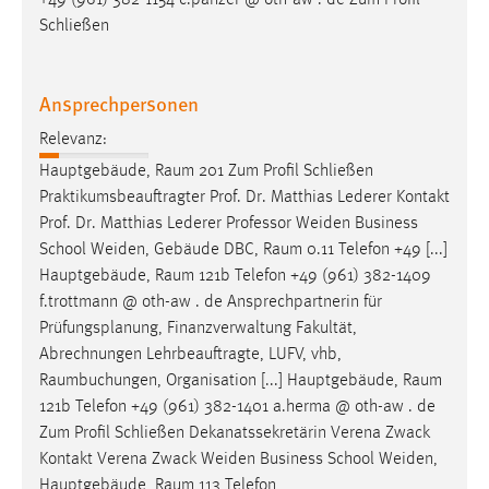
+49 (961) 382-1154 c.panzer @ oth-aw . de Zum Profil
Schließen
Ansprechpersonen
Relevanz:
Hauptgebäude,
Raum
201 Zum Profil Schließen
Praktikumsbeauftragter Prof. Dr. Matthias Lederer Kontakt
Prof. Dr. Matthias Lederer Professor Weiden Business
School Weiden, Gebäude DBC,
Raum
0.11 Telefon +49 [...]
Hauptgebäude,
Raum
121b Telefon +49 (961) 382-1409
f.trottmann @ oth-aw . de Ansprechpartnerin für
Prüfungsplanung, Finanzverwaltung Fakultät,
Abrechnungen Lehrbeauftragte, LUFV, vhb,
Raumbuchungen
, Organisation [...] Hauptgebäude,
Raum
121b Telefon +49 (961) 382-1401 a.herma @ oth-aw . de
Zum Profil Schließen Dekanatssekretärin Verena Zwack
Kontakt Verena Zwack Weiden Business School Weiden,
Hauptgebäude,
Raum
113 Telefon