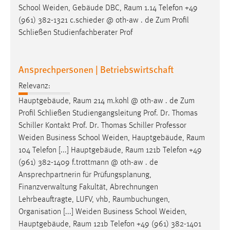
School Weiden, Gebäude DBC,
Raum
1.14 Telefon +49
(961) 382-1321 c.schieder @ oth-aw . de Zum Profil
Schließen Studienfachberater Prof
Ansprechpersonen | Betriebswirtschaft
Relevanz:
Hauptgebäude,
Raum
214 m.kohl @ oth-aw . de Zum
Profil Schließen Studiengangsleitung Prof. Dr. Thomas
Schiller Kontakt Prof. Dr. Thomas Schiller Professor
Weiden Business School Weiden, Hauptgebäude,
Raum
104 Telefon [...] Hauptgebäude,
Raum
121b Telefon +49
(961) 382-1409 f.trottmann @ oth-aw . de
Ansprechpartnerin für Prüfungsplanung,
Finanzverwaltung Fakultät, Abrechnungen
Lehrbeauftragte, LUFV, vhb,
Raumbuchungen
,
Organisation [...] Weiden Business School Weiden,
Hauptgebäude,
Raum
121b Telefon +49 (961) 382-1401