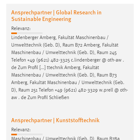
1 Jahr
Ansprechpartner | Global Research in
Sustainable Engineering
Performance
Relevanz:
Name:
Lindenberger Amberg, Fakultät Maschinenbau /
staticfilecache
Umwelttechnik (Geb. D),
Raum
B72 Amberg, Fakultät
Maschinenbau / Umwelttechnik (Geb. D),
Raum
245
Zweck:
Telefon +49 (9621) 482-3325 c.lindenberger @ oth-aw .
Für performante Seitenauslieferung wird in diesem Cookie
de Zum Profil [...] ttechnik Amberg, Fakultät
gespeichert, ob man eingeloggt ist.
Maschinenbau / Umwelttechnik (Geb. D),
Raum
B73
Amberg, Fakultät Maschinenbau / Umwelttechnik (Geb.
Sprachpräferenz
D),
Raum
251 Telefon +49 (9621) 482-3329 w.prell @ oth-
aw . de Zum Profil Schließen
Name:
site-language-preference
Zweck:
Ansprechpartner | Kunststofftechnik
Das Cookie speichert die gewählte Sprache der Website.
Relevanz:
Cookie Laufzeit:
Maschinenbau / Umwelttechnik (Geb. D),
Raum
B78a