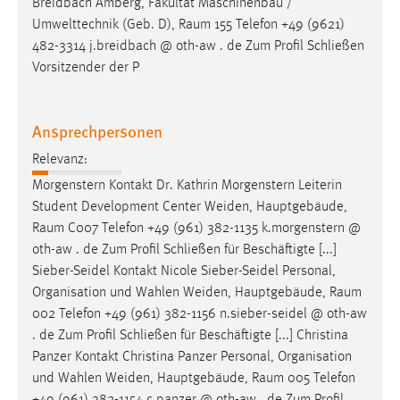
Breidbach Amberg, Fakultät Maschinenbau /
EXTERNE MEDIEN
Umwelttechnik (Geb. D),
Raum
155 Telefon +49 (9621)
Um Inhalte von Videoplattformen und Social Media
482-3314 j.breidbach @ oth-aw . de Zum Profil Schließen
Plattformen anzeigen zu können, werden von diesen
Vorsitzender der P
externen Medien Cookies gesetzt.
YouTube
Ansprechpersonen
Relevanz:
Vimeo
Morgenstern Kontakt Dr. Kathrin Morgenstern Leiterin
Student Development Center Weiden, Hauptgebäude,
Raum
C007 Telefon +49 (961) 382-1135 k.morgenstern @
oth-aw . de Zum Profil Schließen für Beschäftigte [...]
Sieber-Seidel Kontakt Nicole Sieber-Seidel Personal,
Organisation und Wahlen Weiden, Hauptgebäude,
Raum
002 Telefon +49 (961) 382-1156 n.sieber-seidel @ oth-aw
. de Zum Profil Schließen für Beschäftigte [...] Christina
Panzer Kontakt Christina Panzer Personal, Organisation
und Wahlen Weiden, Hauptgebäude,
Raum
005 Telefon