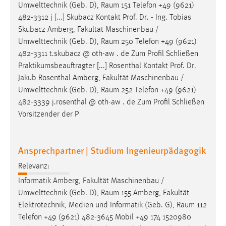
Umwelttechnik (Geb. D),
Raum
151 Telefon +49 (9621)
Cookie Laufzeit:
482-3312 j [...] Skubacz Kontakt Prof. Dr. - Ing. Tobias
Max. 13 Monate
Skubacz Amberg, Fakultät Maschinenbau /
Umwelttechnik (Geb. D),
Raum
250 Telefon +49 (9621)
482-3311 t.skubacz @ oth-aw . de Zum Profil Schließen
Praktikumsbeauftragter [...] Rosenthal Kontakt Prof. Dr.
MARKETING
Jakub Rosenthal Amberg, Fakultät Maschinenbau /
Marketing Cookies werden von Drittanbietern
Umwelttechnik (Geb. D),
Raum
252 Telefon +49 (9621)
verwendet, um personalisierte Werbung anzuzeigen.
482-3339 j.rosenthal @ oth-aw . de Zum Profil Schließen
Sie tun dies, indem sie Besucher über Websites
Vorsitzender der P
hinweg verfolgen.
Google Ads
Ansprechpartner | Studium Ingenieurpädagogik
Name:
Relevanz:
_gcl_au
Informatik Amberg, Fakultät Maschinenbau /
Umwelttechnik (Geb. D),
Raum
155 Amberg, Fakultät
Anbieter:
Elektrotechnik, Medien und Informatik (Geb. G),
Raum
112
Google Ireland Limited
Telefon +49 (9621) 482-3645 Mobil +49 174 1520980
Zweck: