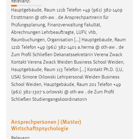
Relevanz:
Hauptgebäude,
Raum
121b Telefon +49 (961) 382-1409
f.trottmann @ oth-aw . de Ansprechpartnerin für
Prüfungsplanung, Finanzverwaltung Fakultät,
Abrechnungen Lehrbeauftragte, LUFV, vhb,
Raumbuchungen
, Organisation [...] Hauptgebäude,
Raum
121b Telefon +49 (961) 382-1401 a.herma @ oth-aw . de
Zum Profil Schließen Dekanatssekretärin Verena Zwack
Kontakt Verena Zwack Weiden Business School Weiden,
Hauptgebäude,
Raum
113 Telefon [...] Kontakt Ph.D. (LU,
USA) Simone Orlowski Lehrpersonal Weiden Business
School Weiden, Hauptgebäude,
Raum
201 Telefon +49
(961) 382-1307 s.orlowski @ oth-aw . de Zum Profil
Schließen Studiengangskoordinatorin
Ansprechpersonen | (Master)
Wirtschaftspsychologie
Relevanz: