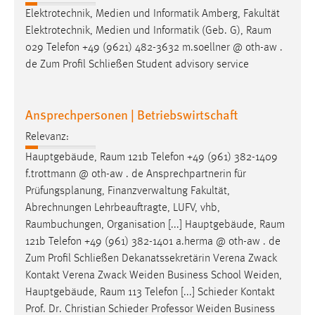
Elektrotechnik, Medien und Informatik Amberg, Fakultät
Elektrotechnik, Medien und Informatik (Geb. G),
Raum
029 Telefon +49 (9621) 482-3632 m.soellner @ oth-aw .
de Zum Profil Schließen Student advisory service
Ansprechpersonen | Betriebswirtschaft
Relevanz:
Hauptgebäude,
Raum
121b Telefon +49 (961) 382-1409
f.trottmann @ oth-aw . de Ansprechpartnerin für
Prüfungsplanung, Finanzverwaltung Fakultät,
Abrechnungen Lehrbeauftragte, LUFV, vhb,
Raumbuchungen
, Organisation [...] Hauptgebäude,
Raum
121b Telefon +49 (961) 382-1401 a.herma @ oth-aw . de
Zum Profil Schließen Dekanatssekretärin Verena Zwack
Kontakt Verena Zwack Weiden Business School Weiden,
Hauptgebäude,
Raum
113 Telefon [...] Schieder Kontakt
Prof. Dr. Christian Schieder Professor Weiden Business