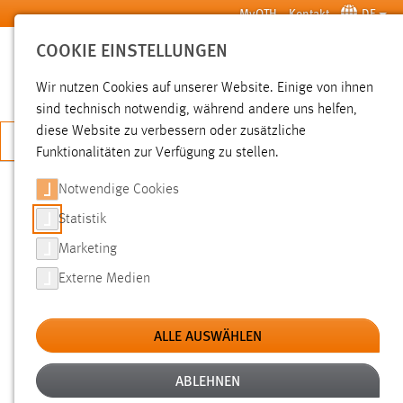
Zum Hauptinhalt springen
MyOTH
Kontakt
DE
COOKIE EINSTELLUNGEN
SUCHE
Wir nutzen Cookies auf unserer Website. Einige von ihnen
sind technisch notwendig, während andere uns helfen,
diese Website zu verbessern oder zusätzliche
JETZT BEWERBEN
Funktionalitäten zur Verfügung zu stellen.
Notwendige Cookies
SUCHE
Statistik
Marketing
FILTER
Externe Medien
Typ
ALLE AUSWÄHLEN
Erstellungsdatum
ABLEHNEN