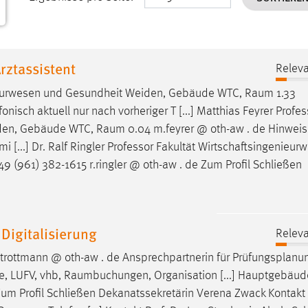
rztassistent
Releva
ieurwesen und Gesundheit Weiden, Gebäude WTC,
Raum
1.33
isch aktuell nur nach vorheriger T [...] Matthias Feyrer Profes
iden, Gebäude WTC,
Raum
0.04 m.feyrer @ oth-aw . de Hinweis
mi [...] Dr. Ralf Ringler Professor Fakultät Wirtschaftsingenieu
9 (961) 382-1615 r.ringler @ oth-aw . de Zum Profil Schließen
Digitalisierung
Releva
.trottmann @ oth-aw . de Ansprechpartnerin für Prüfungsplanu
e, LUFV, vhb,
Raumbuchungen
, Organisation [...] Hauptgebäu
Zum Profil Schließen Dekanatssekretärin Verena Zwack Kontakt