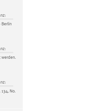
nz:
 Berlin
nz:
t werden.
nz:
. 134, No.