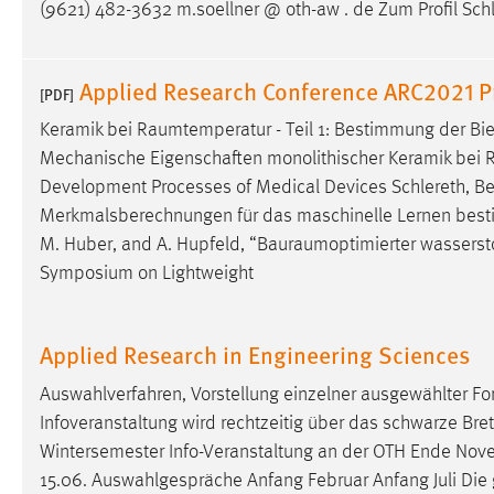
(9621) 482-3632 m.soellner @ oth-aw . de Zum Profil Sch
externen Medien Cookies gesetzt.
YouTube
Applied Research Conference ARC2021 
[PDF]
Keramik bei
Raumtemperatur
- Teil 1: Bestimmung der Bi
Vimeo
Mechanische Eigenschaften monolithischer Keramik bei
Development Processes of Medical Devices Schlereth, B
Merkmalsberechnungen für das maschinelle Lernen bestim- [
M. Huber, and A. Hupfeld, “
Bauraumoptimierter
wassersto
Symposium on Lightweight
Applied Research in Engineering Sciences
Auswahlverfahren, Vorstellung einzelner ausgewählter Fo
Infoveranstaltung wird rechtzeitig über das schwarze Br
Wintersemester Info-Veranstaltung an der OTH Ende No
15.06. Auswahlgespräche Anfang Februar Anfang Juli Di