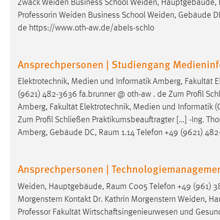
Zwack Weiden Business School Weiden, Hauptgebäude,
in diesem Cookie gespeichert, ob man
Professorin Weiden Business School Weiden, Gebäude 
eingeloggt ist.
de https://www.oth-aw.de/abels-schlo
Sprachpräferenz
Ansprechpersonen | Studiengang Medieninf
Name:
site-language-preference
Elektrotechnik, Medien und Informatik Amberg, Fakultät E
Zweck:
Das Cookie speichert die gewählte
(9621) 482-3636 fa.brunner @ oth-aw . de Zum Profil Schli
Sprache der Website.
Amberg, Fakultät Elektrotechnik, Medien und Informatik (
Cookie Laufzeit:
30 Tage
Zum Profil Schließen Praktikumsbeauftragter [...] -Ing. Th
Amberg, Gebäude DC,
Raum
1.14 Telefon +49 (9621) 482
Chat
Name:
MibewSessionID, MIBEW_UserID,
Ansprechpersonen | Technologiemanageme
mibew_locale, mibew-chat-frame-style-
5e9dbeb1811c0446
Weiden, Hauptgebäude,
Raum
C005 Telefon +49 (961) 38
Morgenstern Kontakt Dr. Kathrin Morgenstern Weiden, 
Zweck:
Wird benötigt um die Chatfunktion
Professor Fakultät Wirtschaftsingenieurwesen und Gesu
nutzen zu können.