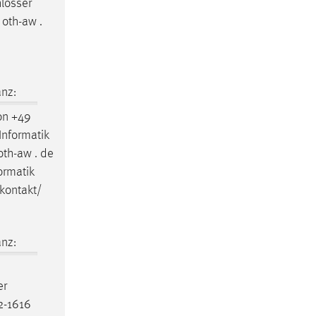
hlosser
 oth-aw .
nz:
on +49
Informatik
th-aw . de
ormatik
/kontakt/
nz:
er
2-1616