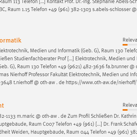
Raum
113 Telefon [...] Kontakt Prof. Dr.-Ing. Stephanie Abels-Sc
DBC,
Raum
1.15 Telefon +49 (961) 382-1303 s.abels-schlosser @
ormatik
Releva
lektrotechnik, Medien und Informatik (Geb. G),
Raum
130 Telef
eßen Studienfachberater Prof [...] Elektrotechnik, Medien und 
Geb. G),
Raum
130 Telefon +49 (9621) 482-3636 fa.brunner @ o
omas Nierhoff Professor Fakultät Elektrotechnik, Medien und Inf
-3648 t.nierhoff @ oth-aw . de https://www.oth-aw.de/nierhoff
nt
Releva
2-1133 m.maric @ oth-aw . de Zum Profil Schließen Dr. Kathrin
Hauptgebäude,
Raum
C007 Telefon +49 (961) [...] Dr. Frank Schäf
ndheit Weiden, Hauptgebäude,
Raum
044 Telefon +49 (961) 38