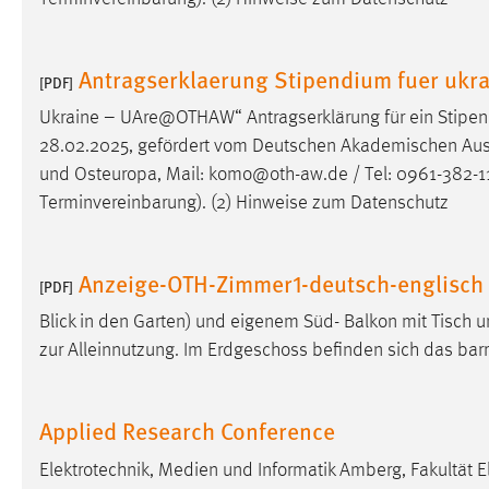
Anbieter:
Google Ireland Limited
Zweck:
Conversion-Tracking
Antragserklaerung Stipendium fuer ukr
[PDF]
Cookie Laufzeit:
3 Monate
Ukraine – UAre@OTHAW“ Antragserklärung für ein Stipen
28.02.2025, gefördert vom Deutschen Akademischen Aust
Facebook Pixel
und Osteuropa, Mail: komo@oth-aw.de / Tel: 0961-382-1
Terminvereinbarung). (2) Hinweise zum Datenschutz
Name:
_fbp
Anbieter:
Facebook
Anzeige-OTH-Zimmer1-deutsch-englisch
[PDF]
Zweck:
Conversion-Tracking
Blick in den Garten) und eigenem Süd- Balkon mit Tisch u
Cookie Laufzeit:
3 Monate
zur Alleinnutzung. Im Erdgeschoss befinden sich das bar
EXTERNE MEDIEN
Applied Research Conference
Um Inhalte von Videoplattformen und Social Media
Elektrotechnik, Medien und Informatik Amberg, Fakultät E
Plattformen anzeigen zu können, werden von diesen