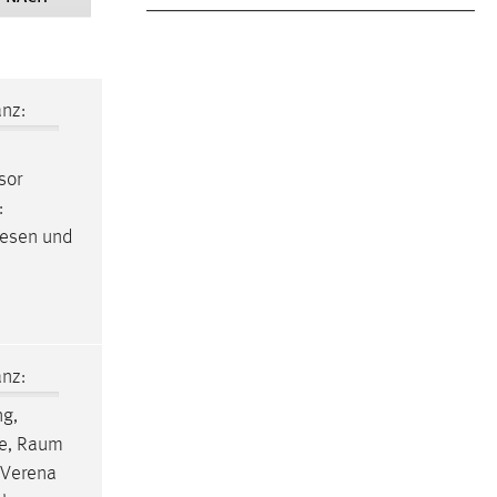
nz:
sor
:
rwesen und
nz:
ng,
de,
Raum
 Verena