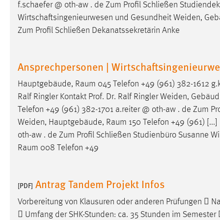
f.schaefer @ oth-aw . de Zum Profil Schließen Studiendekan 
Cookie Laufzeit:
MibewSessionID, mibew-chat-frame-
Wirtschaftsingenieurwesen und Gesundheit Weiden, Ge
style-5e9dbeb1811c0446 =
Zum Profil Schließen Dekanatssekretärin Anke
Sitzungslaufzeit, mibew_locale = 3
Jahre, MIBEW_UserID = 1 Jahr
Ansprechpersonen | Wirtschaftsingenieurw
Login
Hauptgebäude,
Raum
045 Telefon +49 (961) 382-1612 g.
Name:
fe_user, be_user, be_lastLoginProvider
Ralf Ringler Kontakt Prof. Dr. Ralf Ringler Weiden, Gebä
Zweck:
Telefon +49 (961) 382-1701 a.reiter @ oth-aw . de Zum P
Dieser Cookie ist notwendig um sich an
der Website einloggen zu können.
Weiden, Hauptgebäude,
Raum
150 Telefon +49 (961) [..
oth-aw . de Zum Profil Schließen Studienbüro Susanne W
Cookie Laufzeit:
24 Stunden
Raum
008 Telefon +49
STATISTIK
Antrag Tandem Projekt Infos
[PDF]
Statistik Cookies erfassen Informationen anonym.
Vorbereitung von Klausuren oder anderen Prüfungen  
Diese Informationen helfen uns zu verstehen, wie
 Umfang der SHK-Stunden: ca. 35 Stunden im Semester 
unsere Besucher unsere Website nutzen.