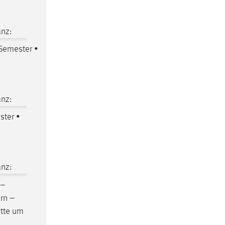
nz:
 Semester •
nz:
ster •
nz:
 –
rn –
itte um