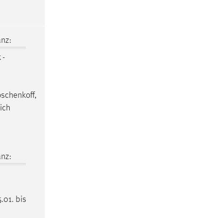
nz:
 -
oschenkoff,
ich
nz:
.01. bis