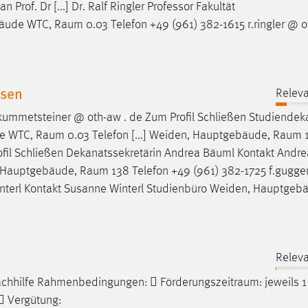
Prof. Dr [...] Dr. Ralf Ringler Professor Fakultät
bäude WTC,
Raum
0.03 Telefon +49 (961) 382-1615 r.ringler @ o
esen
Releva
kummetsteiner @ oth-aw . de Zum Profil Schließen Studiendekan
ude WTC,
Raum
0.03 Telefon [...] Weiden, Hauptgebäude,
Raum
rofil Schließen Dekanatssekretärin Andrea Bäuml Kontakt Andr
.] Hauptgebäude,
Raum
138 Telefon +49 (961) 382-1725 f.gug
interl Kontakt Susanne Winterl Studienbüro Weiden, Hauptgeb
Releva
Nachhilfe Rahmenbedingungen: 
Förderungszeitraum
: jeweils 
 Vergütung: