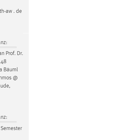
th-aw . de
nz:
 Prof. Dr.
148
ea Bäuml
genmos @
äude,
nz:
1 Semester