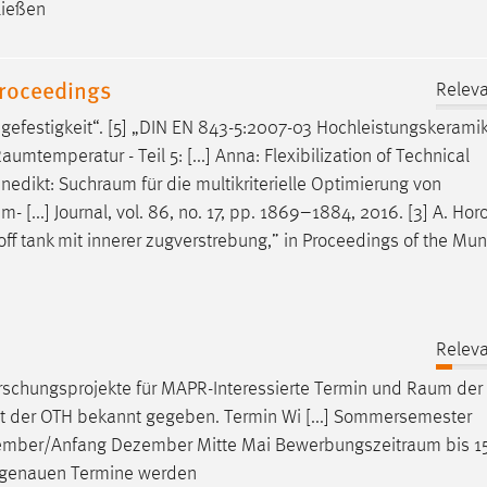
ließen
Proceedings
Releva
egefestigkeit“. [5] „DIN EN 843-5:2007-03 Hochleistungskeramik
Raumtemperatur
- Teil 5: [...] Anna: Flexibilization of Technical
enedikt:
Suchraum
für die multikriterielle Optimierung von
...] Journal, vol. 86, no. 17, pp. 1869–1884, 2016. [3] A. Hor
ff tank mit innerer zugverstrebung,” in Proceedings of the Mun
Releva
rschungsprojekte für MAPR-Interessierte Termin und
Raum
der
ett der OTH bekannt gegeben. Termin Wi [...] Sommersemester
vember/Anfang Dezember Mitte Mai
Bewerbungszeitraum
bis 15
e genauen Termine werden