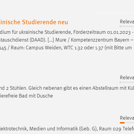
ainische Studierende neu
Releva
dium für ukrainische Studierende,
Förderzeitraum
01.01.2023 -
auschdienst (DAAD). [...] Mure / Kompetenzzentrum Bayern – 
145 /
Raum
: Campus Weiden, WTC 1.32 oder 1.37 (mit Bitte um
Releva
nd 2 Stühlen. Gleich nebenan gibt es einen
Abstellraum
mit Kü
rierefreie Bad mit Dusche
Releva
lektrotechnik, Medien und Informatik (Geb. G),
Raum
029 Telef