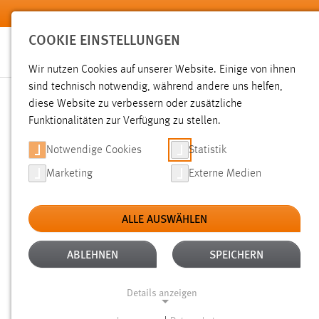
Zum Hauptinhalt springen
COOKIE EINSTELLUNGEN
Wir nutzen Cookies auf unserer Website. Einige von ihnen
sind technisch notwendig, während andere uns helfen,
diese Website zu verbessern oder zusätzliche
SUCHE
Funktionalitäten zur Verfügung zu stellen.
Notwendige Cookies
Statistik
Marketing
Externe Medien
ALLE AUSWÄHLEN
ALTER: ÜBER EIN JAHR
ALLE FILTER EN
Aktive Filter:
ABLEHNEN
SPEICHERN
Gesucht nach "raum".
Es wurden 1850 Ergebnisse gefunde
Details anzeigen