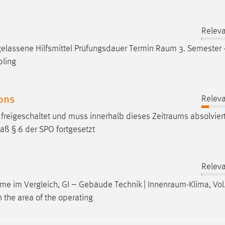
Releva
lassene Hilfsmittel Prüfungsdauer Termin
Raum
3. Semester -
pling
ions
Releva
 freigeschaltet und muss innerhalb dieses
Zeitraums
absolvier
ß § 6 der SPO fortgesetzt
Releva
eme im Vergleich, GI – Gebäude Technik |
Innenraum-Klima
, Vol
 the area of the operating