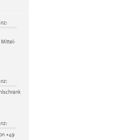
nz:
Mittel-
nz:
hlschrank
nz:
on +49