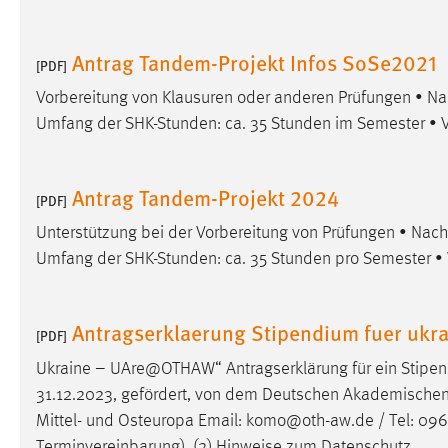
Matomo
Antrag Tandem-Projekt Infos SoSe2021
[PDF]
Name:
_pk_ref, _pk_cvar, _pk_id, _pk_ses
Vorbereitung von Klausuren oder anderen Prüfungen • 
Zweck:
Zugriffsstatistik
Umfang der SHK-Stunden: ca. 35 Stunden im Semester • 
Cookie Laufzeit:
Max. 13 Monate
Antrag Tandem-Projekt 2024
[PDF]
Unterstützung bei der Vorbereitung von Prüfungen • Na
MARKETING
Umfang der SHK-Stunden: ca. 35 Stunden pro Semester •
Marketing Cookies werden von Drittanbietern
verwendet, um personalisierte Werbung anzuzeigen.
Sie tun dies, indem sie Besucher über Websites
Antragserklaerung Stipendium fuer ukra
[PDF]
hinweg verfolgen.
Ukraine – UAre@OTHAW“ Antragserklärung für ein Stipen
Google Ads
31.12.2023, gefördert, von dem Deutschen Akademischen
Mittel- und Osteuropa Email: komo@oth-aw.de / Tel: 096
Name:
_gcl_au
Terminvereinbarung). (2) Hinweise zum Datenschutz