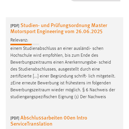
1 Jahr
Performance
Studien- und Prüfungsordnung Master
[PDF]
Motorsport Engineering vom 26.06.2025
Name:
staticfilecache
Relevanz:
einem Studienabschluss an einer ausländi- schen
Zweck:
Hochschule wird empfohlen, bis zum Ende des
Für performante Seitenauslieferung wird in diesem Cookie
Bewerbungszeitraums
einen Anerkennungsbe- scheid
gespeichert, ob man eingeloggt ist.
des Studienabschlusses, ausgestellt durch eine
zertifizierte [...] einer Begründung schrift- lich mitgeteilt.
Sprachpräferenz
2Eine erneute Bewerbung ist frühestens im folgenden
Bewerbungszeitraum
wieder möglich. § 6 Nachweis der
Name:
studiengangspezifischen Eignung (1) Der Nachweis
site-language-preference
Zweck:
Das Cookie speichert die gewählte Sprache der Website.
Abschlussarbeiten 00en Intro
[PDF]
ServiceTranslation
Cookie Laufzeit: