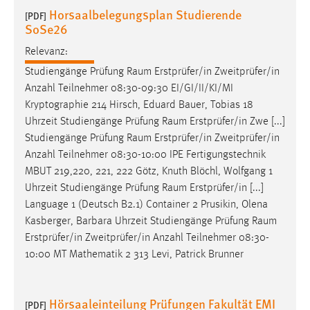
Horsaalbelegungsplan Studierende
Conversion-Tracking
[PDF]
SoSe26
Cookie Laufzeit:
Relevanz:
3 Monate
Studiengänge Prüfung
Raum
Erstprüfer/in Zweitprüfer/in
Anzahl Teilnehmer 08:30-09:30 EI/GI/II/KI/MI
Facebook Pixel
Kryptographie 214 Hirsch, Eduard Bauer, Tobias 18
Uhrzeit Studiengänge Prüfung
Raum
Erstprüfer/in Zwe [...]
Name:
Studiengänge Prüfung
Raum
Erstprüfer/in Zweitprüfer/in
_fbp
Anzahl Teilnehmer 08:30-10:00 IPE Fertigungstechnik
Anbieter:
MBUT 219,220, 221, 222 Götz, Knuth Blöchl, Wolfgang 1
Facebook
Uhrzeit Studiengänge Prüfung
Raum
Erstprüfer/in [...]
Zweck:
Language 1 (Deutsch B2.1) Container 2 Prusikin, Olena
Conversion-Tracking
Kasberger, Barbara Uhrzeit Studiengänge Prüfung
Raum
Erstprüfer/in Zweitprüfer/in Anzahl Teilnehmer 08:30-
Cookie Laufzeit:
10:00 MT Mathematik 2 313 Levi, Patrick Brunner
3 Monate
Hörsaaleinteilung Prüfungen Fakultät EMI
[PDF]