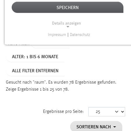
SPEICHERN
Alter
Details anzeigen
SUCHEN
Impressum
|
Datenschutz
NOTWENDIGE COOKIES
TYP: DATEIEN
Aktive Filter:
Notwendige Cookies ermöglichen grundlegende
ALTER: 1 BIS 6 MONATE
Funktionen und sind für die einwandfreie Funktion der
Website erforderlich.
ALLE FILTER ENTFERNEN
Einverständnis
Gesucht nach "raum".
Es wurden 78 Ergebnisse gefunden.
Name:
Zeige Ergebnisse 1 bis 25 von 78.
cookie_consent
Zweck:
Ergebnisse pro Seite:
Dieser Cookie speichert die ausgewählten Einverständnis-
Optionen des Benutzers
SORTIEREN NACH
Cookie Laufzeit: