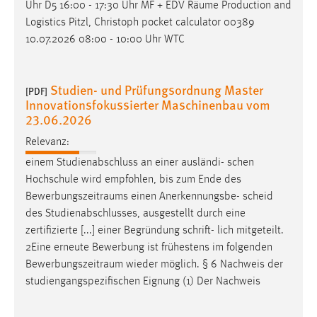
Uhr D5 16:00 - 17:30 Uhr MF + EDV
Räume
Production and
Logistics Pitzl, Christoph pocket calculator 00389
Cookie Laufzeit:
10.07.2026 08:00 - 10:00 Uhr WTC
Max. 13 Monate
Studien- und Prüfungsordnung Master
[PDF]
MARKETING
Innovationsfokussierter Maschinenbau vom
23.06.2026
Marketing Cookies werden von Drittanbietern
verwendet, um personalisierte Werbung anzuzeigen.
Relevanz:
Sie tun dies, indem sie Besucher über Websites
einem Studienabschluss an einer ausländi- schen
hinweg verfolgen.
Hochschule wird empfohlen, bis zum Ende des
Bewerbungszeitraums
einen Anerkennungsbe- scheid
Google Ads
des Studienabschlusses, ausgestellt durch eine
zertifizierte [...] einer Begründung schrift- lich mitgeteilt.
Name:
2Eine erneute Bewerbung ist frühestens im folgenden
_gcl_au
Bewerbungszeitraum
wieder möglich. § 6 Nachweis der
Anbieter:
studiengangspezifischen Eignung (1) Der Nachweis
Google Ireland Limited
Zweck: