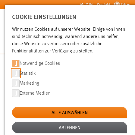
Zum Hauptinhalt springen
MyOTH
Kontakt
DE
COOKIE EINSTELLUNGEN
SUCHE
Wir nutzen Cookies auf unserer Website. Einige von ihnen
sind technisch notwendig, während andere uns helfen,
diese Website zu verbessern oder zusätzliche
JETZT BEWERBEN
Funktionalitäten zur Verfügung zu stellen.
Notwendige Cookies
SUCHE
Statistik
Marketing
FILTER
Externe Medien
Typ
ALLE AUSWÄHLEN
Erstellungsdatum
ABLEHNEN