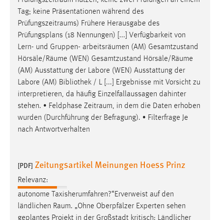
Tag; keine Präsentationen während des
Prüfungszeitraums
) Frühere Herausgabe des
Prüfungsplans (18 Nennungen) [...] Verfügbarkeit von
Lern- und Gruppen- arbeitsräumen (AM) Gesamtzustand
Hörsäle/
Räume
(WEN) Gesamtzustand Hörsäle/
Räume
(AM) Ausstattung der Labore (WEN) Ausstattung der
Labore (AM) Bibliothek / L [...] Ergebnisse mit Vorsicht zu
interpretieren, da häufig Einzelfallaussagen dahinter
stehen. • Feldphase
Zeitraum
, in dem die Daten erhoben
wurden (Durchführung der Befragung). • Filterfrage Je
nach Antwortverhalten
Zeitungsartikel Meinungen Hoess Prinz
[PDF]
Relevanz:
autonome Taxisherumfahren?“Erverweist auf den
ländlichen
Raum
. „Ohne Oberpfälzer Experten sehen
geplantes Projekt in der Großstadt kritisch: Ländlicher