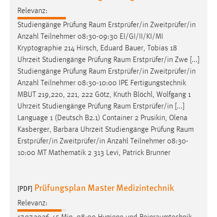
EXTERNE MEDIEN
Relevanz:
Um Inhalte von Videoplattformen und Social Media
Studiengänge Prüfung
Raum
Erstprüfer/in Zweitprüfer/in
Plattformen anzeigen zu können, werden von diesen
Anzahl Teilnehmer 08:30-09:30 EI/GI/II/KI/MI
externen Medien Cookies gesetzt.
Kryptographie 214 Hirsch, Eduard Bauer, Tobias 18
Uhrzeit Studiengänge Prüfung
Raum
Erstprüfer/in Zwe [...]
YouTube
Studiengänge Prüfung
Raum
Erstprüfer/in Zweitprüfer/in
Anzahl Teilnehmer 08:30-10:00 IPE Fertigungstechnik
Vimeo
MBUT 219,220, 221, 222 Götz, Knuth Blöchl, Wolfgang 1
Uhrzeit Studiengänge Prüfung
Raum
Erstprüfer/in [...]
Language 1 (Deutsch B2.1) Container 2 Prusikin, Olena
Kasberger, Barbara Uhrzeit Studiengänge Prüfung
Raum
Erstprüfer/in Zweitprüfer/in Anzahl Teilnehmer 08:30-
10:00 MT Mathematik 2 313 Levi, Patrick Brunner
Prüfungsplan Master Medizintechnik
[PDF]
Relevanz: