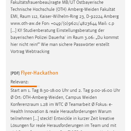
Fakultätsfrauenbeau)ragte MB/UT Ostbayerische
Technische Hochschule (OTH) Amberg-Weiden Fakultät
EMI,
Raum
112, Kaiser-Wilhelm-Ring 23, D-92224 Amberg
www.oth-aw.de Fon: +049/(0)9621/4823644 Mail: c.p
[...] KI! Studienberatung Einstellungsberatung der
bayerischen Polizei Dauerha' im
Raum
3.06: „Du kommst
hier nicht rein!“ Wie man sichere Passwörter erstellt
Vortrag Webtracking
Flyer-Hackathon
[PDF]
Relevanz:
Start am 1. Tag 8:30-18:00 Uhr und 2. Tag 9:00-16:00 Uhr
Ø Ort: OTH-Amberg-Weiden, Campus Weiden
Konferenzraum
1.28 im WTC Ø Teamarbeit Ø Fokus: e-
Health Innovation & reale Herausforderungen Warum
teilnehmen [...] steckt! Entwickle in kurzer Zeit kreative
Lösungen für reale Herausforderungen im Team und mit