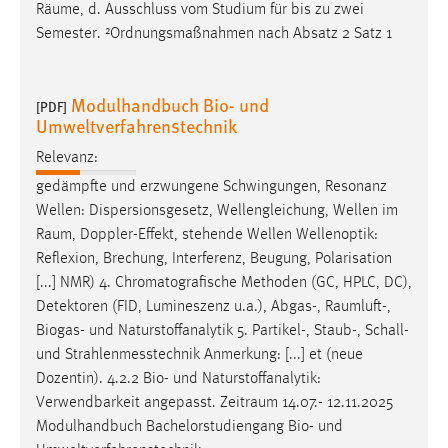
Räume
, d. Ausschluss vom Studium für bis zu zwei
Semester. ²Ordnungsmaßnahmen nach Absatz 2 Satz 1
Modulhandbuch Bio- und
[PDF]
Umweltverfahrenstechnik
Relevanz:
gedämpfte und erzwungene Schwingungen, Resonanz
Wellen: Dispersionsgesetz, Wellengleichung, Wellen im
Raum
, Doppler-Effekt, stehende Wellen Wellenoptik:
Reflexion, Brechung, Interferenz, Beugung, Polarisation
[...] NMR) 4. Chromatografische Methoden (GC, HPLC, DC),
Detektoren (FID, Lumineszenz u.a.), Abgas-,
Raumluft
-,
Biogas- und Naturstoffanalytik 5. Partikel-, Staub-, Schall-
und Strahlenmesstechnik Anmerkung: [...] et (neue
Dozentin). 4.2.2 Bio- und Naturstoffanalytik:
Verwendbarkeit angepasst.
Zeitraum
14.07.- 12.11.2025
Modulhandbuch Bachelorstudiengang Bio- und