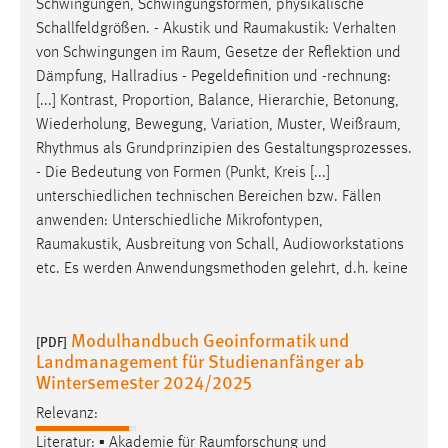
Schwingungen, Schwingungsformen, physikalische
Schallfeldgrößen. - Akustik und
Raumakustik
: Verhalten
von Schwingungen im
Raum
, Gesetze der Reflektion und
Dämpfung, Hallradius - Pegeldefinition und -rechnung:
[...] Kontrast, Proportion, Balance, Hierarchie, Betonung,
Wiederholung, Bewegung, Variation, Muster,
Weißraum
,
Rhythmus als Grundprinzipien des Gestaltungsprozesses.
- Die Bedeutung von Formen (Punkt, Kreis [...]
unterschiedlichen technischen Bereichen bzw. Fällen
anwenden: Unterschiedliche Mikrofontypen,
Raumakustik
, Ausbreitung von Schall, Audioworkstations
etc. Es werden Anwendungsmethoden gelehrt, d.h. keine
Modulhandbuch Geoinformatik und
[PDF]
Landmanagement für Studienanfänger ab
Wintersemester 2024/2025
Relevanz:
Literatur: ▪ Akademie für
Raumforschung
und