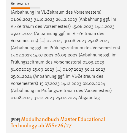
30 Tage
Relevanz:
(Anbahnung im
VL-Zeitraum
des Vorsemesters)
Chat
01.06.2023 31.10.2023 26.12.2023 (Anbahnung ggf. im
VL-Zeitraum
des Vorsemesters) 15.06.2023 14.11.2023
Name:
09.01.2024 (Anbahnung ggf. im
VL-Zeitraum
des
MibewSessionID, MIBEW_UserID, mibew_locale, mibew-
Vorsemesters) [...] 02.2023 30.06.2023 25.08.2023
chat-frame-style-5e9dbeb1811c0446
(Anbahnung ggf. im
Prüfungszeitraum
des Vorsemesters)
Zweck:
15.02.2023 14.07.2023 08.09.2023 (Anbahnung ggf. im
Wird benötigt um die Chatfunktion nutzen zu können.
Prüfungszeitraum
des Vorsemesters) 01.03.2023
31.07.2023 25.09.2023 [...] 01.07.2023 30.11.2023
Cookie Laufzeit:
25.01.2024 (Anbahnung ggf. im
VL-Zeitraum
des
MibewSessionID, mibew-chat-frame-style-
Vorsemesters) 15.07.2023 14.12.2023 08.02.2024
5e9dbeb1811c0446 = Sitzungslaufzeit, mibew_locale = 3
(Anbahnung im
Prüfungszeitraum
des Vorsemesters)
Jahre, MIBEW_UserID = 1 Jahr
01.08.2023 31.12.2023 25.02.2024 Abgabetag
Login
Modulhandbuch Master Educational
[PDF]
Name:
Technology ab WiSe26/27
fe_user, be_user, be_lastLoginProvider