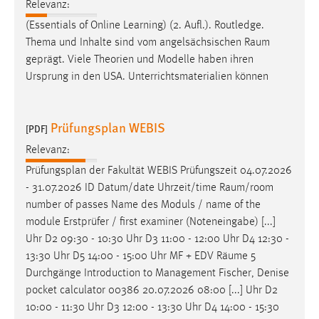
Relevanz:
Zweck:
(Essentials of Online Learning) (2. Aufl.). Routledge.
Dieser Cookie ist notwendig um sich an der Website
Thema und Inhalte sind vom angelsächsischen
Raum
einloggen zu können.
geprägt. Viele Theorien und Modelle haben ihren
Cookie Laufzeit:
Ursprung in den USA. Unterrichtsmaterialien können
24 Stunden
Prüfungsplan WEBIS
[PDF]
STATISTIK
Relevanz:
Statistik Cookies erfassen Informationen anonym.
Prüfungsplan der Fakultät WEBIS Prüfungszeit 04.07.2026
Diese Informationen helfen uns zu verstehen, wie
- 31.07.2026 ID Datum/date Uhrzeit/time
Raum/room
unsere Besucher unsere Website nutzen.
number of passes Name des Moduls / name of the
module Erstprüfer / first examiner (Noteneingabe) [...]
Matomo
Uhr D2 09:30 - 10:30 Uhr D3 11:00 - 12:00 Uhr D4 12:30 -
13:30 Uhr D5 14:00 - 15:00 Uhr MF + EDV
Räume
5
Name:
Durchgänge Introduction to Management Fischer, Denise
_pk_ref, _pk_cvar, _pk_id, _pk_ses
pocket calculator 00386 20.07.2026 08:00 [...] Uhr D2
Zweck:
10:00 - 11:30 Uhr D3 12:00 - 13:30 Uhr D4 14:00 - 15:30
Zugriffsstatistik