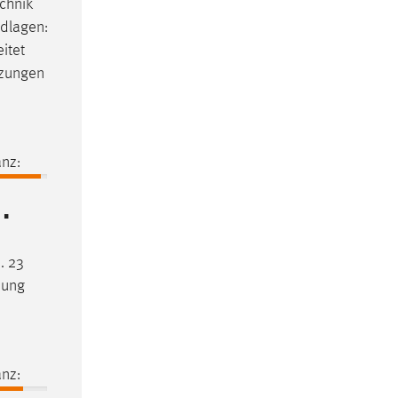
echnik
ndlagen:
itet
tzungen
nz:
 ▪
.... 23
nung
nz: