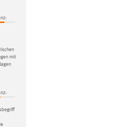
nz:
trischen
ngen mit
lagen
nz:
sbegriff
ie