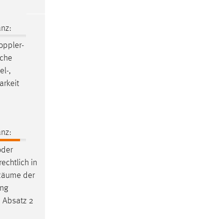
nz:
oppler-
sche
el-,
arkeit
nz:
oder
echtlich in
Räume
der
ung
 Absatz 2