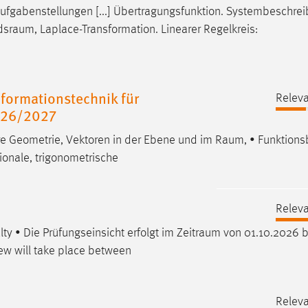
Aufgabenstellungen [...] Übertragungsfunktion. Systembeschre
dsraum
, Laplace-Transformation. Linearer Regelkreis:
formationstechnik für
Releva
026/2027
re Geometrie, Vektoren in der Ebene und im
Raum
, • Funktions
onale, trigonometrische
Releva
ty • Die Prüfungseinsicht erfolgt im
Zeitraum
von 01.10.2026 b
ew will take place between
Releva