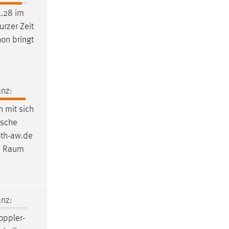
.28 im
urzer Zeit
on bringt
nz:
n mit sich
ische
oth-aw.de
m
Raum
nz:
oppler-