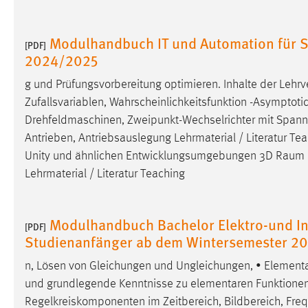
Matomo
Modulhandbuch IT und Automation für S
[PDF]
2024/2025
Name:
_pk_ref, _pk_cvar, _pk_id, _pk_ses
Zweck:
Zugriffsstatistik
g und Prüfungsvorbereitung optimieren. Inhalte der Lehrv
Zufallsvariablen, Wahrscheinlichkeitsfunktion -Asymptotic
Cookie Laufzeit:
Max. 13 Monate
Drehfeldmaschinen, Zweipunkt-Wechselrichter mit Span
Antrieben, Antriebsauslegung Lehrmaterial / Literatur 
Unity und ähnlichen Entwicklungsumgebungen 3D
Raum
MARKETING
Lehrmaterial / Literatur Teaching
Marketing Cookies werden von Drittanbietern
verwendet, um personalisierte Werbung anzuzeigen.
Sie tun dies, indem sie Besucher über Websites
Modulhandbuch Bachelor Elektro-und In
[PDF]
hinweg verfolgen.
Studienanfänger ab dem Wintersemester 2
n, Lösen von Gleichungen und Ungleichungen, • Element
Google Ads
und grundlegende Kenntnisse zu elementaren Funktionen (r
Name:
_gcl_au
Regelkreiskomponenten im Zeitbereich, Bildbereich, Fr