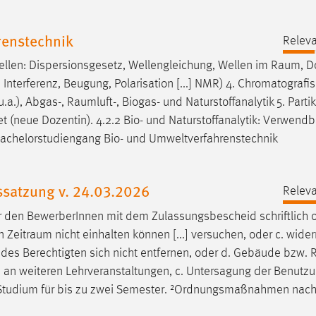
enstechnik
Releva
en: Dispersionsgesetz, Wellengleichung, Wellen im
Raum
, D
 Interferenz, Beugung, Polarisation [...] NMR) 4. Chromatografi
.a.), Abgas-,
Raumluft
-, Biogas- und Naturstoffanalytik 5. Partik
et (neue Dozentin). 4.2.2 Bio- und Naturstoffanalytik: Verwendb
achelorstudiengang Bio- und Umweltverfahrenstechnik
ssatzung v. 24.03.2026
Releva
r den BewerberInnen mit dem Zulassungsbescheid schriftlich 
en
Zeitraum
nicht einhalten können [...] versuchen, oder c. widerr
des Berechtigten sich nicht entfernen, oder d. Gebäude bzw.
 an weiteren Lehrveranstaltungen, c. Untersagung der Benutz
 Studium für bis zu zwei Semester. ²Ordnungsmaßnahmen nach