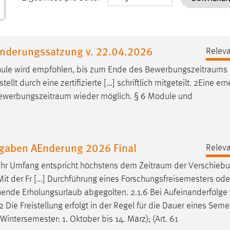
AEnderungssatzung v. 22.04.2026
Releva
hule wird empfohlen, bis zum Ende des
Bewerbungszeitraums
 durch eine zertifizierte [...] schriftlich mitgeteilt. 2Eine er
ewerbungszeitraum
wieder möglich. § 6 Module und
ufgaben AEnderung 2026 Final
Releva
ig; ihr Umfang entspricht höchstens dem
Zeitraum
der Verschiebu
it der Fr [...] Durchführung eines Forschungsfreisemesters oder
ende Erholungsurlaub abgegolten. 2.1.6 Bei Aufeinanderfolge
 Die Freistellung erfolgt in der Regel für die Dauer eines Seme
ntersemester: 1. Oktober bis 14. März); (Art. 61