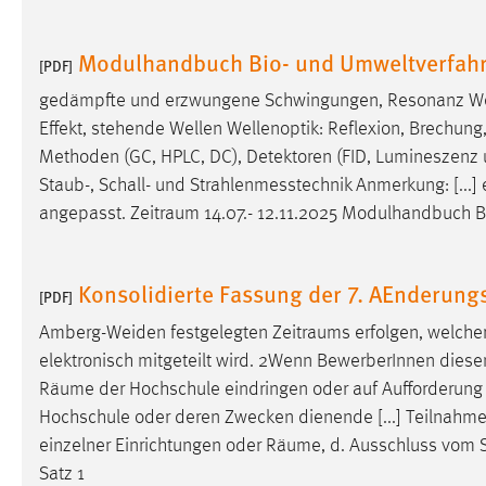
Cookie Laufzeit:
MibewSessionID, mibew-chat-frame-
style-5e9dbeb1811c0446 =
Modulhandbuch Bio- und Umweltverfahr
[PDF]
Sitzungslaufzeit, mibew_locale = 3
Jahre, MIBEW_UserID = 1 Jahr
gedämpfte und erzwungene Schwingungen, Resonanz Well
Effekt, stehende Wellen Wellenoptik: Reflexion, Brechung,
Login
Methoden (GC, HPLC, DC), Detektoren (FID, Lumineszenz u
Staub-, Schall- und Strahlenmesstechnik Anmerkung: [...] 
Name:
fe_user, be_user, be_lastLoginProvider
angepasst.
Zeitraum
14.07.- 12.11.2025 Modulhandbuch B
Zweck:
Dieser Cookie ist notwendig um sich an
der Website einloggen zu können.
Konsolidierte Fassung der 7. AEnderung
[PDF]
Cookie Laufzeit:
24 Stunden
Amberg-Weiden festgelegten
Zeitraums
erfolgen, welche
elektronisch mitgeteilt wird. 2Wenn BewerberInnen dies
Räume
der Hochschule eindringen oder auf Aufforderung 
STATISTIK
Hochschule oder deren Zwecken dienende [...] Teilnahme
Statistik Cookies erfassen Informationen anonym.
einzelner Einrichtungen oder
Räume
, d. Ausschluss vom
Diese Informationen helfen uns zu verstehen, wie
Satz 1
unsere Besucher unsere Website nutzen.