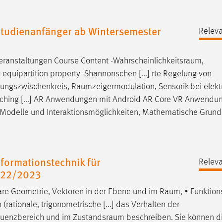
tudienanfänger ab Wintersemester
Releva
eranstaltungen Course Content -
Wahrscheinlichkeitsraum
,
 equipartition property -Shannonschen [...] rte Regelung von
nungszwischenkreis,
Raumzeigermodulation
, Sensorik bei elek
Teaching [...] AR Anwendungen mit Android AR Core VR Anwendu
Modelle und Interaktionsmöglichkeiten, Mathematische Grund
formationstechnik für
Releva
022/2023
are Geometrie, Vektoren in der Ebene und im
Raum
, • Funktion
ationale, trigonometrische [...] das Verhalten der
equenzbereich und im
Zustandsraum
beschreiben. Sie können d