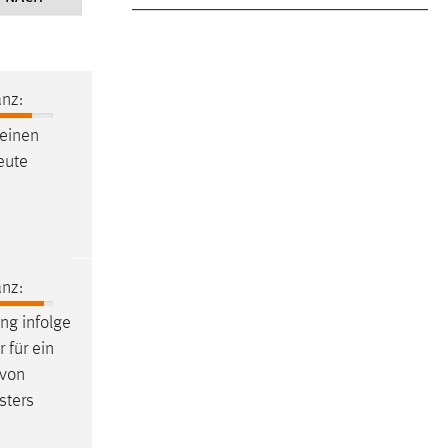
nz:
einen
neute
nz:
ng infolge
 für ein
 von
sters