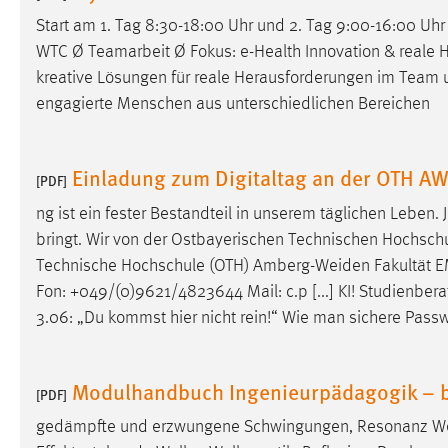
externen Medien Cookies gesetzt.
Start am 1. Tag 8:30-18:00 Uhr und 2. Tag 9:00-16:00 
WTC Ø Teamarbeit Ø Fokus: e-Health Innovation & reale He
YouTube
kreative Lösungen für reale Herausforderungen im Team 
engagierte Menschen aus unterschiedlichen Bereichen
Vimeo
Einladung zum Digitaltag an der OTH A
[PDF]
ng ist ein fester Bestandteil in unserem täglichen Leben
bringt. Wir von der Ostbayerischen Technischen Hochsch
Technische Hochschule (OTH) Amberg-Weiden Fakultät E
Fon: +049/(0)9621/4823644 Mail: c.p [...] KI! Studienber
3.06: „Du kommst hier nicht rein!“ Wie man sichere Passwö
Modulhandbuch Ingenieurpädagogik – be
[PDF]
gedämpfte und erzwungene Schwingungen, Resonanz Well