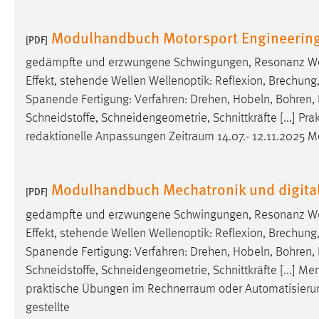
in diesem Cookie gespeichert, ob man
eingeloggt ist.
Modulhandbuch Motorsport Engineerin
[PDF]
gedämpfte und erzwungene Schwingungen, Resonanz Well
Sprachpräferenz
Effekt, stehende Wellen Wellenoptik: Reflexion, Brechung, 
Name:
site-language-preference
Spanende Fertigung: Verfahren: Drehen, Hobeln, Bohren,
Schneidstoffe, Schneidengeometrie, Schnittkräfte [...] P
Zweck:
Das Cookie speichert die gewählte
redaktionelle Anpassungen
Zeitraum
14.07.- 12.11.2025 
Sprache der Website.
Cookie Laufzeit:
30 Tage
Modulhandbuch Mechatronik und digita
[PDF]
Chat
gedämpfte und erzwungene Schwingungen, Resonanz Well
Effekt, stehende Wellen Wellenoptik: Reflexion, Brechung, 
Name:
MibewSessionID, MIBEW_UserID,
Spanende Fertigung: Verfahren: Drehen, Hobeln, Bohren,
mibew_locale, mibew-chat-frame-style-
5e9dbeb1811c0446
Schneidstoffe, Schneidengeometrie, Schnittkräfte [...] Me
praktische Übungen im
Rechnerraum
oder Automatisierun
Zweck:
Wird benötigt um die Chatfunktion
gestellte
nutzen zu können.