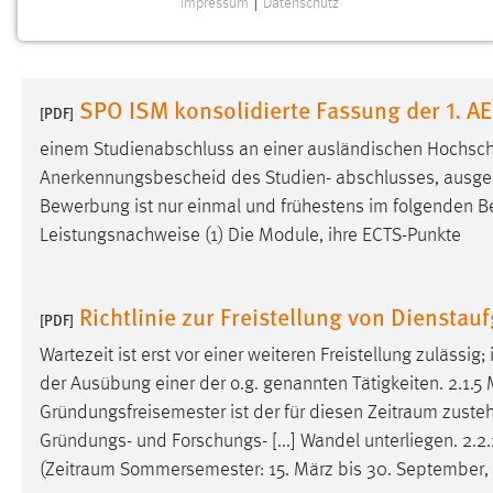
Impressum
|
Datenschutz
NOTWENDIGE COOKIES
Notwendige Cookies ermöglichen grundlegende
Funktionen und sind für die einwandfreie Funktion der
SPO ISM konsolidierte Fassung der 1. 
Website erforderlich.
[PDF]
einem Studienabschluss an einer ausländischen Hochsc
Einverständnis
Anerkennungsbescheid des Studien- abschlusses, ausgestellt
Bewerbung ist nur einmal und frühestens im folgenden
B
Name:
cookie_consent
Leistungsnachweise (1) Die Module, ihre ECTS-Punkte
Zweck:
Dieser Cookie speichert die
ausgewählten Einverständnis-Optionen
des Benutzers
Richtlinie zur Freistellung von Diensta
[PDF]
Cookie Laufzeit:
1 Jahr
Wartezeit ist erst vor einer weiteren Freistellung zuläss
der Ausübung einer der o.g. genannten Tätigkeiten. 2.1.5 M
Performance
Gründungsfreisemester ist der für diesen
Zeitraum
zusteh
Gründungs- und Forschungs- [...] Wandel unterliegen. 2.2.2
Name:
staticfilecache
(
Zeitraum
Sommersemester: 15. März bis 30. September, Wi
Zweck:
Für performante Seitenauslieferung wird