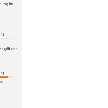
ibung im
nz:
begriff und
nz:
is
nz: