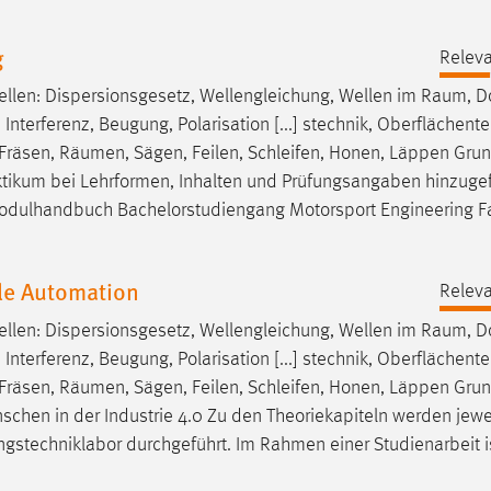
g
Releva
en: Dispersionsgesetz, Wellengleichung, Wellen im
Raum
, D
Interferenz, Beugung, Polarisation [...] stechnik, Oberflächent
 Fräsen,
Räumen
, Sägen, Feilen, Schleifen, Honen, Läppen Gru
raktikum bei Lehrformen, Inhalten und Prüfungsangaben hinzugef
Modulhandbuch Bachelorstudiengang Motorsport Engineering Fa
le Automation
Releva
en: Dispersionsgesetz, Wellengleichung, Wellen im
Raum
, D
Interferenz, Beugung, Polarisation [...] stechnik, Oberflächent
 Fräsen,
Räumen
, Sägen, Feilen, Schleifen, Honen, Läppen Gru
nschen in der Industrie 4.0 Zu den Theoriekapiteln werden jewe
gstechniklabor durchgeführt. Im Rahmen einer Studienarbeit i