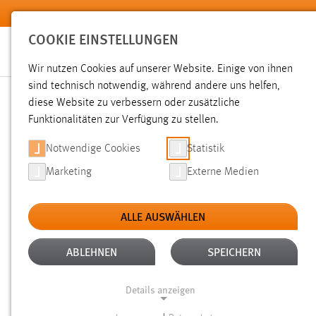
Zum Hauptinhalt springen
COOKIE EINSTELLUNGEN
Wir nutzen Cookies auf unserer Website. Einige von ihnen
sind technisch notwendig, während andere uns helfen,
diese Website zu verbessern oder zusätzliche
SUCHE
Funktionalitäten zur Verfügung zu stellen.
Notwendige Cookies
Statistik
Marketing
Externe Medien
ALLE AUSWÄHLEN
TYP: DATEIEN
ALTER: 1 BIS 6 MONATE
Aktive Filter:
ABLEHNEN
SPEICHERN
Gesucht nach "raum".
Es wurden 78 Ergebnisse gefunden.
Details anzeigen