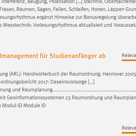
Interferenz, Beugung, Polarisation [...] stechnik, Oberflächent
 Fräsen,
Räumen
, Sägen, Feilen, Schleifen, Honen, Läppen Gru
orlesungsrhythmus ergänzt Hinweise zur Bonusregelung überarbe
2.2 Messtechnik: Vorlesungsrhythmus aktualisiert und Vorausse
dmanagement für Studienanfänger ab
Releva
ung (ARL): Handwörterbuch der
Raumordnung
, Hannover 2005
ordnungsbericht
2017: Daseinsvorsorge [...]
nung
und
Raumplanung
..................................................................
g mit Geoinformationssystemen 23
Raumordnung
und
Raumpla
on Modul-ID Module ID
n
Releva