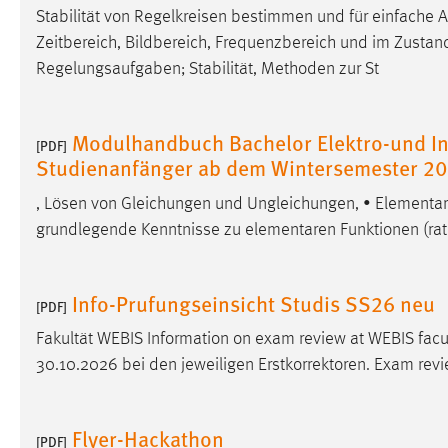
Stabilität von Regelkreisen bestimmen und für einfache 
Anbieter:
Google Ireland Limited
Zeitbereich, Bildbereich, Frequenzbereich und im
Zustan
Zweck:
Conversion-Tracking
Regelungsaufgaben; Stabilität, Methoden zur St
Cookie Laufzeit:
3 Monate
Modulhandbuch Bachelor Elektro-und In
[PDF]
Facebook Pixel
Studienanfänger ab dem Wintersemester 2
Name:
_fbp
, Lösen von Gleichungen und Ungleichungen, • Elementa
grundlegende Kenntnisse zu elementaren Funktionen (rati
Anbieter:
Facebook
Zweck:
Conversion-Tracking
Info-Prufungseinsicht Studis SS26 neu
[PDF]
Cookie Laufzeit:
3 Monate
Fakultät WEBIS Information on exam review at WEBIS facul
30.10.2026 bei den jeweiligen Erstkorrektoren. Exam revi
EXTERNE MEDIEN
Um Inhalte von Videoplattformen und Social Media
Flyer-Hackathon
[PDF]
Plattformen anzeigen zu können, werden von diesen