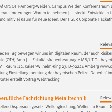
Uhr Ø Ort: OTH-Amberg-Weiden, Campus Weiden
Konferenzraum
1
rausforderungen Warum teilnehmen [...] steckt! Entwickle in k
und mit viel
Raum
für neue Ideen. Der TIGER Corporate Hackath
W
Releva
. Jeden Tag bewegen wir uns im digitalen
Raum
, der auch Risike
ule (OTH) Amb [...] Fakultätsfrauenbeau)ragte MB/UT Ostbayer
MI,
Raum
112, Kaiser-Wilhelm-Ring 23, D-92224 Amberg www.
atung Einstellungsberatung der bayerischen Polizei Dauerha' i
rter erstellt Vortrag Webtracking
rufliche Fachrichtung Metalltechnik
Releva
en: Dispersionsgesetz, Wellengleichung, Wellen im
Raum
, D