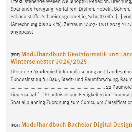
Effekt, stehende Wellen Wellenoptik: Reflexion, Brechung, 
Spanende Fertigung: Verfahren: Drehen, Hobeln, Bohren,
Schneidstoffe, Schneidengeometrie, Schnittkräfte [...] V
(Anrechnung bis zu x %).
Zeitraum
14.07.- 12.11.2025 21 
angepasst
Modulhandbuch Geoinformatik und Lan
[PDF]
Wintersemester 2024/2025
Literatur: ▪ Akademie für
Raumforschung
und Landesplan
Bundesinstitut für Bau-, Stadt- und
Raumforschung
,
Raum
................................................................................ 22
Raumord
Liegenschaf [...] Kenntnisse und Fertigkeiten im Umgan
Spatial planning Zuordnung zum Curriculum Classificati
Modulhandbuch Bachelor Digital Desig
[PDF]