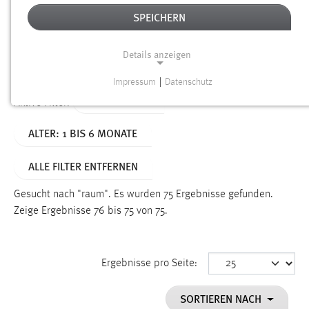
SPEICHERN
Alter
Details anzeigen
SUCHEN
Impressum
|
Datenschutz
NOTWENDIGE COOKIES
TYP: DATEIEN
Aktive Filter:
Notwendige Cookies ermöglichen grundlegende
ALTER: 1 BIS 6 MONATE
Funktionen und sind für die einwandfreie Funktion der
Website erforderlich.
ALLE FILTER ENTFERNEN
Einverständnis
Gesucht nach "raum".
Es wurden 75 Ergebnisse gefunden.
Name:
Zeige Ergebnisse 76 bis 75 von 75.
cookie_consent
Zweck:
Ergebnisse pro Seite:
Dieser Cookie speichert die ausgewählten Einverständnis-
Optionen des Benutzers
SORTIEREN NACH
Cookie Laufzeit: