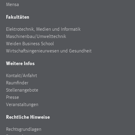
Mensa
Zweck:
Dieser Cookie ist notwendig um sich an der Website
Fakultäten
einloggen zu können.
Cookie Laufzeit:
Elektrotechnik, Medien und Informatik
24 Stunden
Maschinenbau/Umwelttechnik
Weiden Business School
Wirtschaftsingenieurwesen und Gesundheit
STATISTIK
Weitere Infos
Statistik Cookies erfassen Informationen anonym.
Kontakt/Anfahrt
Diese Informationen helfen uns zu verstehen, wie
Raumfinder
unsere Besucher unsere Website nutzen.
Stellenangebote
Matomo
Presse
Veranstaltungen
Name:
Rechtliche Hinweise
_pk_ref, _pk_cvar, _pk_id, _pk_ses
Zweck:
Rechtsgrundlagen
Zugriffsstatistik