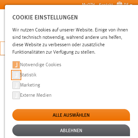
Zum Hauptinhalt springen
MyOTH
Kontakt
DE
COOKIE EINSTELLUNGEN
SUCHE
Wir nutzen Cookies auf unserer Website. Einige von ihnen
sind technisch notwendig, während andere uns helfen,
diese Website zu verbessern oder zusätzliche
JETZT BEWERBEN
Funktionalitäten zur Verfügung zu stellen.
Notwendige Cookies
SUCHE
Statistik
Marketing
FILTER
Externe Medien
Typ
ALLE AUSWÄHLEN
Erstellungsdatum
ABLEHNEN