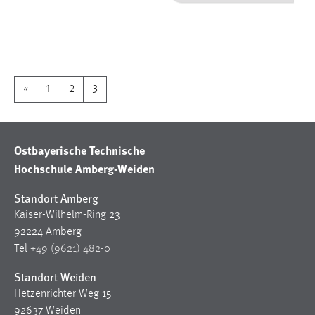
1 Jahr
Performance
Name:
«
1
2
3
staticfilecache
Zweck:
Für performante Seitenauslieferung wird in diesem Cookie
Ostbayerische Technische
gespeichert, ob man eingeloggt ist.
Hochschule Amberg-Weiden
Sprachpräferenz
Standort Amberg
Kaiser-Wilhelm-Ring 23
Name:
92224 Amberg
site-language-preference
Tel
+49 (9621) 482-0
Zweck:
Standort Weiden
Das Cookie speichert die gewählte Sprache der Website.
Hetzenrichter Weg 15
Cookie Laufzeit:
92637 Weiden