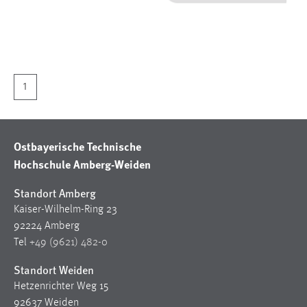
1 Jahr
Performance
Name:
1
staticfilecache
Zweck:
Für performante Seitenauslieferung wird in diesem Cookie
Ostbayerische Technische
gespeichert, ob man eingeloggt ist.
Hochschule Amberg-Weiden
Sprachpräferenz
Standort Amberg
Kaiser-Wilhelm-Ring 23
Name:
92224 Amberg
site-language-preference
Tel
+49 (9621) 482-0
Zweck:
Standort Weiden
Das Cookie speichert die gewählte Sprache der Website.
Hetzenrichter Weg 15
Cookie Laufzeit:
92637 Weiden