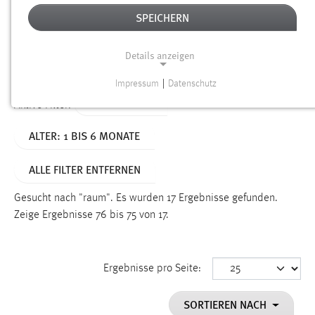
SPEICHERN
Alter
Details anzeigen
SUCHEN
Impressum
|
Datenschutz
NOTWENDIGE COOKIES
TYP: DATEIEN
Aktive Filter:
Notwendige Cookies ermöglichen grundlegende
ALTER: 1 BIS 6 MONATE
Funktionen und sind für die einwandfreie Funktion der
Website erforderlich.
ALLE FILTER ENTFERNEN
Einverständnis
Gesucht nach "raum".
Es wurden 17 Ergebnisse gefunden.
Name:
Zeige Ergebnisse 76 bis 75 von 17.
cookie_consent
Zweck:
Ergebnisse pro Seite:
Dieser Cookie speichert die ausgewählten Einverständnis-
Optionen des Benutzers
SORTIEREN NACH
Cookie Laufzeit: