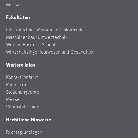
Mensa
Zweck:
Dieser Cookie ist notwendig um sich an der Website
Fakultäten
einloggen zu können.
Cookie Laufzeit:
Elektrotechnik, Medien und Informatik
24 Stunden
Maschinenbau/Umwelttechnik
Weiden Business School
Wirtschaftsingenieurwesen und Gesundheit
STATISTIK
Weitere Infos
Statistik Cookies erfassen Informationen anonym.
Kontakt/Anfahrt
Diese Informationen helfen uns zu verstehen, wie
Raumfinder
unsere Besucher unsere Website nutzen.
Stellenangebote
Matomo
Presse
Veranstaltungen
Name:
Rechtliche Hinweise
_pk_ref, _pk_cvar, _pk_id, _pk_ses
Zweck:
Rechtsgrundlagen
Zugriffsstatistik