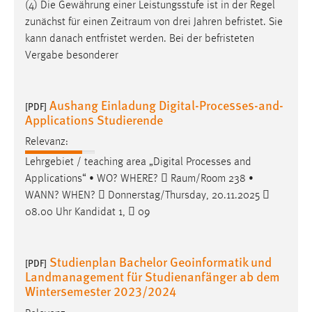
(4) Die Gewährung einer Leistungsstufe ist in der Regel
zunächst für einen
Zeitraum
von drei Jahren befristet. Sie
Cookie Laufzeit:
kann danach entfristet werden. Bei der befristeten
Max. 13 Monate
Vergabe besonderer
MARKETING
Aushang Einladung Digital-Processes-and-
[PDF]
Applications Studierende
Marketing Cookies werden von Drittanbietern
verwendet, um personalisierte Werbung anzuzeigen.
Relevanz:
Sie tun dies, indem sie Besucher über Websites
Lehrgebiet / teaching area „Digital Processes and
hinweg verfolgen.
Applications“ • WO? WHERE? 
Raum/Room
238 •
WANN? WHEN?  Donnerstag/Thursday, 20.11.2025 
Google Ads
08.00 Uhr Kandidat 1,  09
Name:
_gcl_au
Studienplan Bachelor Geoinformatik und
[PDF]
Anbieter:
Landmanagement für Studienanfänger ab dem
Google Ireland Limited
Wintersemester 2023/2024
Zweck: