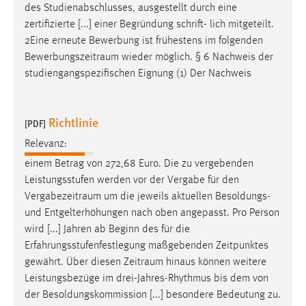
des Studienabschlusses, ausgestellt durch eine
Zweck:
zertifizierte [...] einer Begründung schrift- lich mitgeteilt.
Dieser Cookie ist notwendig um sich an der Website
2Eine erneute Bewerbung ist frühestens im folgenden
einloggen zu können.
Bewerbungszeitraum
wieder möglich. § 6 Nachweis der
Cookie Laufzeit:
studiengangspezifischen Eignung (1) Der Nachweis
24 Stunden
Richtlinie
[PDF]
STATISTIK
Relevanz:
Statistik Cookies erfassen Informationen anonym.
einem Betrag von 272,68 Euro. Die zu vergebenden
Diese Informationen helfen uns zu verstehen, wie
Leistungsstufen werden vor der Vergabe für den
unsere Besucher unsere Website nutzen.
Vergabezeitraum
um die jeweils aktuellen Besoldungs-
und Entgelterhöhungen nach oben angepasst. Pro Person
Matomo
wird [...] Jahren ab Beginn des für die
Erfahrungsstufenfestlegung maßgebenden Zeitpunktes
Name:
gewährt. Über diesen
Zeitraum
hinaus können weitere
_pk_ref, _pk_cvar, _pk_id, _pk_ses
Leistungsbezüge im drei-Jahres-Rhythmus bis dem von
Zweck:
der Besoldungskommission [...] besondere Bedeutung zu.
Zugriffsstatistik