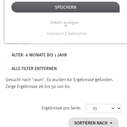
SPEICHERN
Alter
Details anzeigen
SUCHEN
Impressum
|
Datenschutz
NOTWENDIGE COOKIES
TYP: DATEIEN
Aktive Filter:
Notwendige Cookies ermöglichen grundlegende
ALTER: 6 MONATE BIS 1 JAHR
Funktionen und sind für die einwandfreie Funktion der
Website erforderlich.
ALLE FILTER ENTFERNEN
Einverständnis
Gesucht nach "raum".
Es wurden 60 Ergebnisse gefunden.
Name:
Zeige Ergebnisse 26 bis 50 von 60.
cookie_consent
Zweck:
Ergebnisse pro Seite:
Dieser Cookie speichert die ausgewählten Einverständnis-
Optionen des Benutzers
SORTIEREN NACH
Cookie Laufzeit: