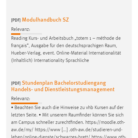
Modulhandbuch SZ
[PDF]
Relevanz:
Reading Kurs- und Arbeitsbuch „totem 1 – méthode de
français“, Ausgabe für den deutschsprachigen
Raum
,
Hueber-Verlag, event. Online-Material Internationalität
(Inhaltlich) Internationality Sprachliche
Stundenplan Bachelorstudiengang
[PDF]
Handels- und Dienstleistungsmanagement
Relevanz:
• Beachten Sie auch die Hinweise zu vhb Kursen auf der
letzten Seite. • Mit unserem
Raumfinder
können Sie sich
am Campus schneller zurechtfinden. https://moodle.oth-
aw.de/my/ https://www [...] .oth-aw.de/studieren-und-
leben/online-dienste/schwarzes-brett/
https://www.oth-