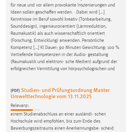
30 Tage
für neue und vor allem provokante Inszenierungen und
Ideen sollen geschaffen werden. · Dabei wird [...]
Chat
Kenntnisse im Beruf sowohl kreativ (Tonbearbeitung,
Sounddesign), ingenieurorientiert (Lärmreduktion,
Name:
Raumakustik
) als auch wissenschaftlich orientiert
MibewSessionID, MIBEW_UserID, mibew_locale, mibew-
(Forschung, Entwicklung) anwenden. Persönliche
chat-frame-style-5e9dbeb1811c0446
Kompetenz [...] Kl Dauer: 90 Minuten Gewichtung: 100 %
Zweck:
Vertiefende Kompetenzen in der Audio- gestaltung
Wird benötigt um die Chatfunktion nutzen zu können.
(
Raumakustik
und elektroni- sche Medien) aufgrund der
erfolgreichen Vermittlung von hörpsychologischen und
Cookie Laufzeit:
MibewSessionID, mibew-chat-frame-style-
5e9dbeb1811c0446 = Sitzungslaufzeit, mibew_locale = 3
Studien- und Prüfungsordnung Master
[PDF]
Jahre, MIBEW_UserID = 1 Jahr
Umwelttechnologie vom 13.11.2025
Relevanz:
Login
einem Studienabschluss an einer ausländi- schen
Name:
Hochschule wird empfohlen, bis zum Ende des
fe_user, be_user, be_lastLoginProvider
Bewerbungszeitraums
einen Anerkennungsbe- scheid