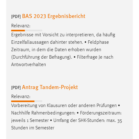
EXTERNE MEDIEN
Um Inhalte von Videoplattformen und Social Media
BAS 2023 Ergebnisbericht
[PDF]
Plattformen anzeigen zu können, werden von diesen
Relevanz:
externen Medien Cookies gesetzt.
Ergebnisse mit Vorsicht zu interpretieren, da häufig
YouTube
Einzelfallaussagen dahinter stehen. • Feldphase
Zeitraum
, in dem die Daten erhoben wurden
(Durchführung der Befragung). • Filterfrage Je nach
Vimeo
Antwortverhalten
Antrag Tandem-Projekt
[PDF]
Relevanz:
Vorbereitung von Klausuren oder anderen Prüfungen •
Nachhilfe Rahmenbedingungen: •
Förderungszeitraum
:
jeweils 1 Semester • Umfang der SHK-Stunden: max. 35
Stunden im Semester