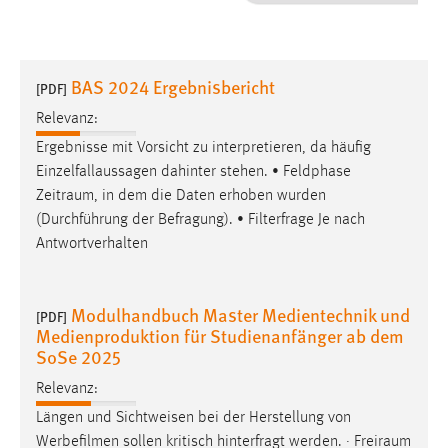
1 Jahr
Performance
BAS 2024 Ergebnisbericht
[PDF]
Name:
Relevanz:
staticfilecache
Ergebnisse mit Vorsicht zu interpretieren, da häufig
Einzelfallaussagen dahinter stehen. • Feldphase
Zweck:
Zeitraum
, in dem die Daten erhoben wurden
Für performante Seitenauslieferung wird in diesem Cookie
gespeichert, ob man eingeloggt ist.
(Durchführung der Befragung). • Filterfrage Je nach
Antwortverhalten
Sprachpräferenz
Modulhandbuch Master Medientechnik und
Name:
[PDF]
Medienproduktion für Studienanfänger ab dem
site-language-preference
SoSe 2025
Zweck:
Relevanz:
Das Cookie speichert die gewählte Sprache der Website.
Längen und Sichtweisen bei der Herstellung von
Cookie Laufzeit:
Werbefilmen sollen kritisch hinterfragt werden. ·
Freiraum