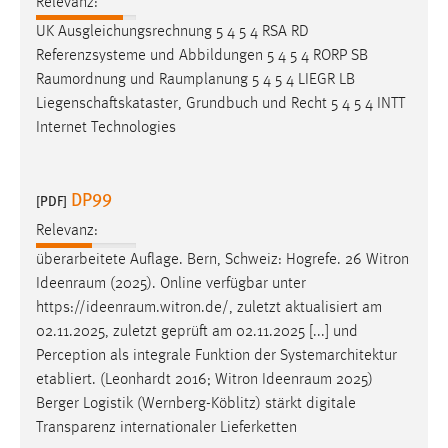
Relevanz:
Conversion-Tracking
UK Ausgleichungsrechnung 5 4 5 4 RSA RD
Referenzsysteme und Abbildungen 5 4 5 4 RORP SB
Cookie Laufzeit:
Raumordnung
und
Raumplanung
5 4 5 4 LIEGR LB
3 Monate
Liegenschaftskataster, Grundbuch und Recht 5 4 5 4 INTT
Internet Technologies
Facebook Pixel
Name:
DP99
[PDF]
_fbp
Relevanz:
Anbieter:
Facebook
überarbeitete Auflage. Bern, Schweiz: Hogrefe. 26 Witron
Ideenraum
(2025). Online verfügbar unter
Zweck:
https://ideenraum.witron.de
/, zuletzt aktualisiert am
Conversion-Tracking
02.11.2025, zuletzt geprüft am 02.11.2025 [...] und
Cookie Laufzeit:
Perception als integrale Funktion der Systemarchitektur
3 Monate
etabliert. (Leonhardt 2016; Witron
Ideenraum
2025)
Berger Logistik (Wernberg-Köblitz) stärkt digitale
Transparenz internationaler Lieferketten