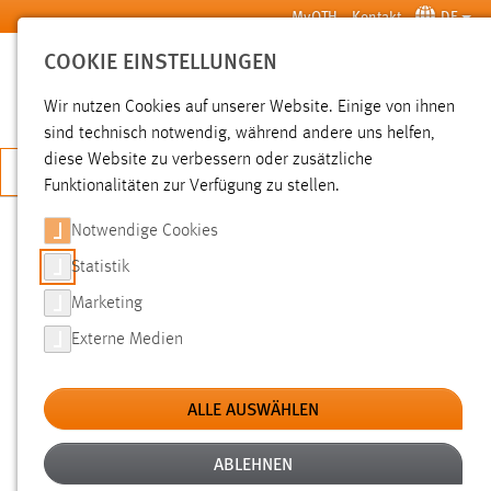
Zum Hauptinhalt springen
MyOTH
Kontakt
DE
COOKIE EINSTELLUNGEN
SUCHE
Wir nutzen Cookies auf unserer Website. Einige von ihnen
sind technisch notwendig, während andere uns helfen,
diese Website zu verbessern oder zusätzliche
JETZT BEWERBEN
Funktionalitäten zur Verfügung zu stellen.
Notwendige Cookies
SUCHE
Statistik
Marketing
FILTER
Externe Medien
Typ
ALLE AUSWÄHLEN
Erstellungsdatum
ABLEHNEN