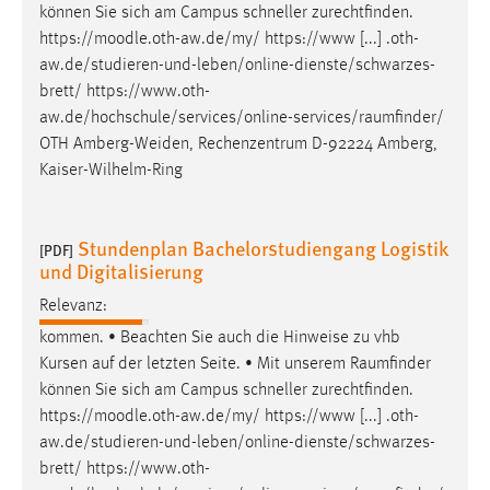
können Sie sich am Campus schneller zurechtfinden.
Zweck:
https://moodle.oth-aw.de/my/ https://www [...] .oth-
Dieser Cookie ist notwendig um sich an der Website
aw.de/studieren-und-leben/online-dienste/schwarzes-
einloggen zu können.
brett/
https://www.oth-
Cookie Laufzeit:
aw.de/hochschule/services/online-services/raumfinder
/
24 Stunden
OTH Amberg-Weiden, Rechenzentrum D-92224 Amberg,
Kaiser-Wilhelm-Ring
STATISTIK
Stundenplan Bachelorstudiengang Logistik
[PDF]
Statistik Cookies erfassen Informationen anonym.
und Digitalisierung
Diese Informationen helfen uns zu verstehen, wie
unsere Besucher unsere Website nutzen.
Relevanz:
kommen. • Beachten Sie auch die Hinweise zu vhb
Matomo
Kursen auf der letzten Seite. • Mit unserem
Raumfinder
können Sie sich am Campus schneller zurechtfinden.
Name:
https://moodle.oth-aw.de/my/ https://www [...] .oth-
_pk_ref, _pk_cvar, _pk_id, _pk_ses
aw.de/studieren-und-leben/online-dienste/schwarzes-
Zweck:
brett/
https://www.oth-
Zugriffsstatistik