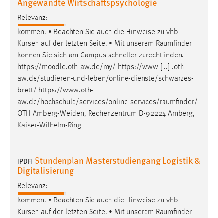
Angewandte Wirtschaftspsychologie
30 Tage
Relevanz:
Chat
kommen. • Beachten Sie auch die Hinweise zu vhb
Kursen auf der letzten Seite. • Mit unserem
Raumfinder
Name:
können Sie sich am Campus schneller zurechtfinden.
MibewSessionID, MIBEW_UserID, mibew_locale, mibew-
https://moodle.oth-aw.de/my/ https://www [...] .oth-
chat-frame-style-5e9dbeb1811c0446
aw.de/studieren-und-leben/online-dienste/schwarzes-
Zweck:
brett/
https://www.oth-
Wird benötigt um die Chatfunktion nutzen zu können.
aw.de/hochschule/services/online-services/raumfinder
/
OTH Amberg-Weiden, Rechenzentrum D-92224 Amberg,
Cookie Laufzeit:
Kaiser-Wilhelm-Ring
MibewSessionID, mibew-chat-frame-style-
5e9dbeb1811c0446 = Sitzungslaufzeit, mibew_locale = 3
Jahre, MIBEW_UserID = 1 Jahr
Stundenplan Masterstudiengang Logistik &
[PDF]
Digitalisierung
Login
Relevanz:
Name:
kommen. • Beachten Sie auch die Hinweise zu vhb
fe_user, be_user, be_lastLoginProvider
Kursen auf der letzten Seite. • Mit unserem
Raumfinder