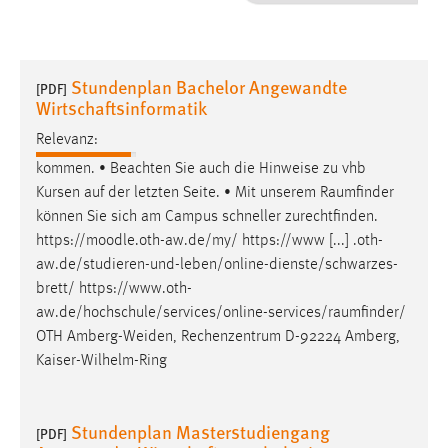
1 Jahr
Performance
Stundenplan Bachelor Angewandte
[PDF]
Wirtschaftsinformatik
Name:
staticfilecache
Relevanz:
kommen. • Beachten Sie auch die Hinweise zu vhb
Zweck:
Kursen auf der letzten Seite. • Mit unserem
Raumfinder
Für performante Seitenauslieferung wird in diesem Cookie
können Sie sich am Campus schneller zurechtfinden.
gespeichert, ob man eingeloggt ist.
https://moodle.oth-aw.de/my/ https://www [...] .oth-
aw.de/studieren-und-leben/online-dienste/schwarzes-
Sprachpräferenz
brett/
https://www.oth-
aw.de/hochschule/services/online-services/raumfinder
/
Name:
OTH Amberg-Weiden, Rechenzentrum D-92224 Amberg,
site-language-preference
Kaiser-Wilhelm-Ring
Zweck:
Das Cookie speichert die gewählte Sprache der Website.
Stundenplan Masterstudiengang
[PDF]
Cookie Laufzeit: