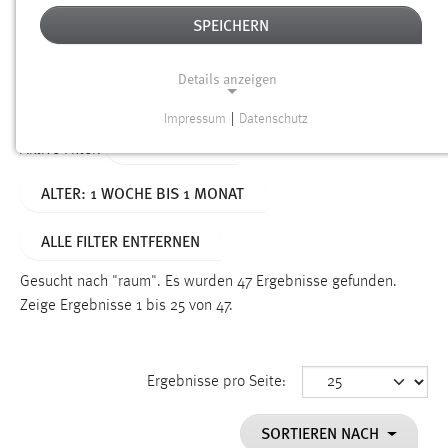
SPEICHERN
Alter
Details anzeigen
SUCHEN
Impressum
|
Datenschutz
NOTWENDIGE COOKIES
TYP: DATEIEN
Aktive Filter:
Notwendige Cookies ermöglichen grundlegende
ALTER: 1 WOCHE BIS 1 MONAT
Funktionen und sind für die einwandfreie Funktion der
Website erforderlich.
ALLE FILTER ENTFERNEN
Einverständnis
Gesucht nach "raum".
Es wurden 47 Ergebnisse gefunden.
Name:
Zeige Ergebnisse 1 bis 25 von 47.
cookie_consent
Zweck:
Ergebnisse pro Seite:
Dieser Cookie speichert die ausgewählten Einverständnis-
Optionen des Benutzers
SORTIEREN NACH
Cookie Laufzeit: