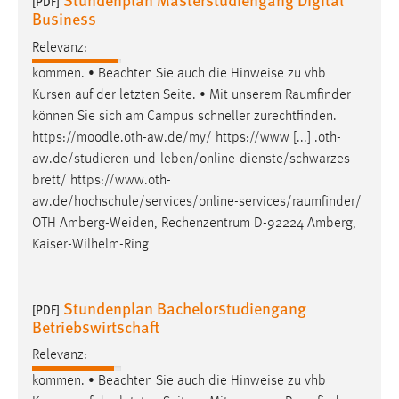
[PDF]
Business
Conversion-Tracking
Relevanz:
Cookie Laufzeit:
3 Monate
kommen. • Beachten Sie auch die Hinweise zu vhb
Kursen auf der letzten Seite. • Mit unserem
Raumfinder
können Sie sich am Campus schneller zurechtfinden.
Facebook Pixel
https://moodle.oth-aw.de/my/ https://www [...] .oth-
Name:
aw.de/studieren-und-leben/online-dienste/schwarzes-
_fbp
brett/
https://www.oth-
aw.de/hochschule/services/online-services/raumfinder
/
Anbieter:
OTH Amberg-Weiden, Rechenzentrum D-92224 Amberg,
Facebook
Kaiser-Wilhelm-Ring
Zweck:
Conversion-Tracking
Stundenplan Bachelorstudiengang
[PDF]
Cookie Laufzeit:
Betriebswirtschaft
3 Monate
Relevanz:
kommen. • Beachten Sie auch die Hinweise zu vhb