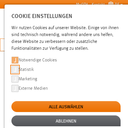
Zum Hauptinhalt springen
MyOTH
Kontakt
DE
COOKIE EINSTELLUNGEN
SUCHE
Wir nutzen Cookies auf unserer Website. Einige von ihnen
sind technisch notwendig, während andere uns helfen,
diese Website zu verbessern oder zusätzliche
JETZT BEWERBEN
Funktionalitäten zur Verfügung zu stellen.
Notwendige Cookies
SUCHE
Statistik
Marketing
FILTER
Externe Medien
Typ
ALLE AUSWÄHLEN
Erstellungsdatum
ABLEHNEN