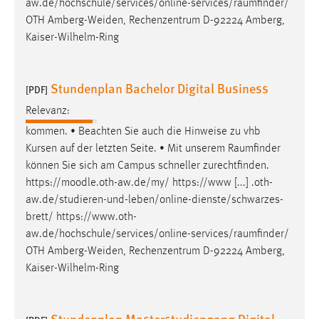
aw.de/hochschule/services/online-services/raumfinder
/
OTH Amberg-Weiden, Rechenzentrum D-92224 Amberg,
Cookie Laufzeit:
Kaiser-Wilhelm-Ring
Max. 13 Monate
Stundenplan Bachelor Digital Business
[PDF]
MARKETING
Relevanz:
Marketing Cookies werden von Drittanbietern
kommen. • Beachten Sie auch die Hinweise zu vhb
verwendet, um personalisierte Werbung anzuzeigen.
Kursen auf der letzten Seite. • Mit unserem
Raumfinder
Sie tun dies, indem sie Besucher über Websites
können Sie sich am Campus schneller zurechtfinden.
hinweg verfolgen.
https://moodle.oth-aw.de/my/ https://www [...] .oth-
aw.de/studieren-und-leben/online-dienste/schwarzes-
Google Ads
brett/
https://www.oth-
Name:
aw.de/hochschule/services/online-services/raumfinder
/
_gcl_au
OTH Amberg-Weiden, Rechenzentrum D-92224 Amberg,
Kaiser-Wilhelm-Ring
Anbieter:
Google Ireland Limited
Stundenplan Masterstudiengang Digital
Zweck: