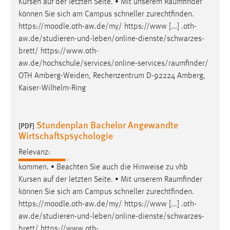
Kursen auf der letzten Seite. • Mit unserem
Raumfinder
EXTERNE MEDIEN
können Sie sich am Campus schneller zurechtfinden.
Um Inhalte von Videoplattformen und Social Media
https://moodle.oth-aw.de/my/ https://www [...] .oth-
Plattformen anzeigen zu können, werden von diesen
aw.de/studieren-und-leben/online-dienste/schwarzes-
externen Medien Cookies gesetzt.
brett/
https://www.oth-
aw.de/hochschule/services/online-services/raumfinder
/
YouTube
OTH Amberg-Weiden, Rechenzentrum D-92224 Amberg,
Kaiser-Wilhelm-Ring
Vimeo
Stundenplan Bachelor Angewandte
[PDF]
Wirtschaftspsychologie
Relevanz:
kommen. • Beachten Sie auch die Hinweise zu vhb
Kursen auf der letzten Seite. • Mit unserem
Raumfinder
können Sie sich am Campus schneller zurechtfinden.
https://moodle.oth-aw.de/my/ https://www [...] .oth-
aw.de/studieren-und-leben/online-dienste/schwarzes-
brett/
https://www.oth-